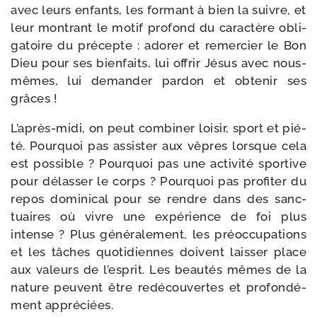
avec leurs enfants, les for­mant à bien la suivre, et
leur mon­trant le motif pro­fond du carac­tère obli­
ga­toire du pré­cepte : ado­rer et remer­cier le Bon
Dieu pour ses bien­faits, lui offrir Jésus avec nous-​
mêmes, lui deman­der par­don et obte­nir ses
grâces !
L’après-midi, on peut com­bi­ner loi­sir, sport et pié­
té. Pourquoi pas assis­ter aux vêpres lorsque cela
est pos­sible ? Pourquoi pas une acti­vi­té spor­tive
pour délas­ser le corps ? Pourquoi pas pro­fi­ter du
repos domi­ni­cal pour se rendre dans des sanc­
tuaires où vivre une expé­rience de foi plus
intense ? Plus géné­ra­le­ment, les pré­oc­cu­pa­tions
et les tâches quo­ti­diennes doivent lais­ser place
aux valeurs de l’esprit. Les beau­tés mêmes de la
nature peuvent être redé­cou­vertes et pro­fon­dé­
ment appréciées.