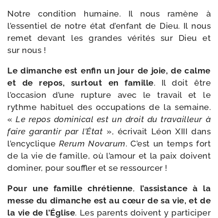
Notre condi­tion humaine. Il nous ramène à
l’essentiel de notre état d’enfant de Dieu. Il nous
remet devant les grandes véri­tés sur Dieu et
sur nous !
Le dimanche est enfin un jour de joie, de calme
et de repos, sur­tout en famille
. Il doit être
l’occasion d’une rup­ture avec le tra­vail et le
rythme habi­tuel des occu­pa­tions de la semaine.
«
Le repos domi­ni­cal est un droit du tra­vailleur à
faire garan­tir par l’État
», écri­vait Léon XIII dans
l’encyclique
Rerum Novarum
. C’est un temps fort
de la vie de famille, où l’amour et la paix doivent
domi­ner, pour souf­fler et se ressourcer !
Pour une famille chré­tienne
,
l’assistance à la
messe du dimanche est au cœur de sa vie, et de
la vie de l’Église
. Les parents doivent y par­ti­ci­per