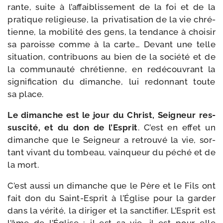
rante, suite à l’affaiblissement de la foi et de la
pra­tique reli­gieuse, la
pri­va­ti­sa­tion de la vie chré­
tienne, la mobi­li­té des gens, la ten­dance à choi­sir
sa paroisse comme à la carte… Devant une telle
situa­tion, contri­buons au bien de la socié­té et de
la com­mu­nau­té chré­tienne, en redé­cou­vrant la
signi­fi­ca­tion du dimanche, lui redon­nant toute
sa place.
Le dimanche est le jour du Christ, Seigneur res­
sus­ci­té, et du don de l’Esprit
. C’est en effet un
dimanche que le Seigneur a retrou­vé la vie, sor­
tant vivant du tom­beau, vain­queur du péché et de
la mort.
C’est aus­si un dimanche que le Père et le Fils ont
fait don du Saint-​Esprit à l’Église pour la gar­der
dans la véri­té, la diri­ger et la sanc­ti­fier. L’Esprit est