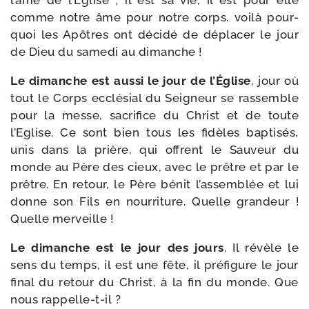
l’âme de l’Église ; il est sa vie, il est pour elle
comme notre âme pour notre corps. voi­là pour­
quoi les Apôtres ont déci­dé de dépla­cer le jour
de Dieu du same­di au dimanche !
Le dimanche est aus­si le jour de l’Église
, jour où
tout le Corps ecclé­sial du Seigneur se ras­semble
pour la messe, sacri­fice du Christ et de toute
l’Eglise. Ce sont bien tous les fidèles bap­ti­sés,
unis dans la prière, qui offrent le Sauveur du
monde au Père des cieux, avec le prêtre et par le
prêtre. En retour, le Père bénit l’assemblée et lui
donne son Fils en nour­ri­ture. Quelle gran­deur !
Quelle merveille !
Le dimanche est le jour des jours
. Il révèle le
sens du temps, il est une fête, il pré­fi­gure le jour
final du retour du Christ, à la fin du monde. Que
nous rappelle-t-il ?