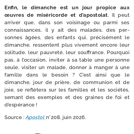
Enfin, le dimanche est un jour pro­pice aux
œuvres de misé­ri­corde et d’apostolat
. Il peut
arri­ver que, dans son voi­si­nage ou par­mi ses
connais­sances, il y ait des malades, des per­
sonnes âgées, des enfants qui, pré­ci­sé­ment le
dimanche, res­sentent plus vive­ment encore leur
soli­tude, leur pau­vre­té, leur souf­france. Pourquoi
pas, à l’occasion, invi­ter à sa table une per­sonne
seule, visi­ter un malade, don­ner à man­ger à une
famille dans le besoin ? C’est ain­si que le
dimanche, jour de prière, de com­mu­nion et de
joie, se reflè­te­ra sur les familles et les socié­tés,
semant des exemples et des graines de foi et
d’espérance !
Source :
Apostol
n°208, juin 2026.