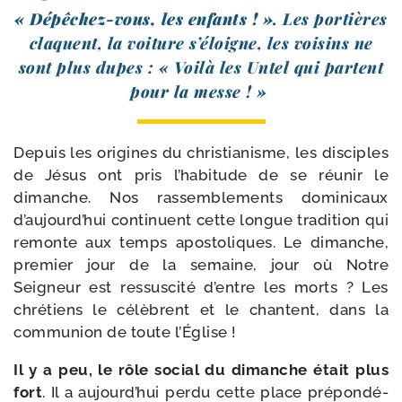
« Dépêchez-​vous, les enfants ! »
. Les por­tières
claquent, la voi­ture s’éloigne, les voi­sins ne
sont plus dupes : « Voilà les Untel qui partent
pour la messe ! »
Depuis les ori­gines du chris­tia­nisme, les dis­ciples
de Jésus ont pris l’habitude de se réunir le
dimanche. Nos ras­sem­ble­ments domi­ni­caux
d’aujourd’hui conti­nuent cette longue tra­di­tion qui
remonte aux temps apos­to­liques. Le dimanche,
pre­mier jour de la semaine, jour où Notre
Seigneur est res­sus­ci­té d’entre les morts ? Les
chré­tiens le célèbrent et le chantent, dans la
com­mu­nion de toute l’Église !
Il y a peu, le rôle social du dimanche était plus
fort
. Il a aujourd’hui per­du cette place pré­pon­dé­