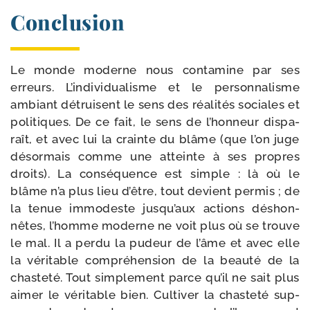
Conclusion
Le monde moderne nous conta­mine par ses
erreurs. L’individua­lisme et le per­son­na­lisme
ambiant détruisent le sens des réa­li­tés sociales et
poli­tiques. De ce fait, le sens de l’honneur dis­pa­
raît, et avec lui la crainte du blâme (que l’on juge
dé­sormais comme une atteinte à ses propres
droits). La consé­quence est simple : là où le
blâme n’a plus lieu d’être, tout devient per­mis ; de
la tenue immo­deste jusqu’aux actions déshon­
nêtes, l’homme moderne ne voit plus où se trouve
le mal. Il a per­du la pudeur de l’âme et avec elle
la véri­table com­pré­hen­sion de la beau­té de la
chas­te­té. Tout simple­ment parce qu’il ne sait plus
aimer le véri­table bien. Cultiver la chas­te­té sup­