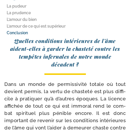
La pudeur
La prudence
L’amour du bien
L’amour de ce qui est supérieur
Conclusion
Quelles condi­tions inté­rieures de l’âme
aident-​elles à gar­der la chas­te­té contre les
tem­pêtes infer­nales de notre monde
décadent ?
Dans un monde de per­missivité totale où tout
devient per­mis, la ver­tu de chas­te­té est plus dif­fi­
cile à pra­ti­quer qu’à d’autres époques. La licence
affi­chée de tout ce qui est immo­ral rend le com­
bat spi­ri­tuel plus pénible encore. Il est donc
impor­tant de reve­nir sur les condi­tions inté­rieures
de l’âme qui vont l’aider à demeu­rer chaste contre