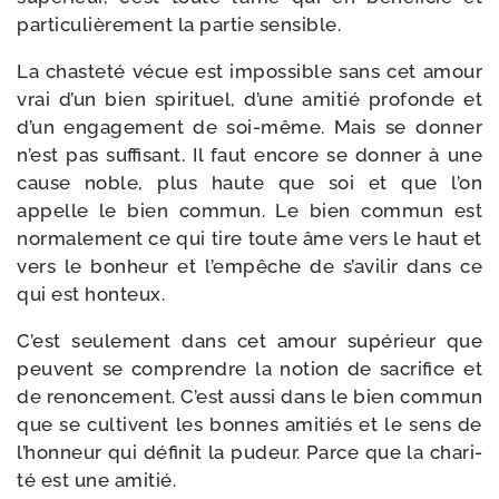
par­ti­cu­liè­re­ment la par­tie sensible.
La chas­te­té vécue est impos­sible sans cet amour
vrai d’un bien spiri­tuel, d’une ami­tié pro­fonde et
d’un enga­ge­ment de soi-​même. Mais se don­ner
n’est pas suf­fi­sant. Il faut encore se don­ner à une
cause noble, plus haute que soi et que l’on
appelle le bien com­mun. Le bien com­mun est
nor­ma­le­ment ce qui tire toute âme vers le haut et
vers le bon­heur et l’empêche de s’avilir dans ce
qui est honteux.
C’est seule­ment dans cet amour su­périeur que
peuvent se com­prendre la notion de sacri­fice et
de renonce­ment. C’est aus­si dans le bien com­mun
que se cultivent les bonnes ami­tiés et le sens de
l’honneur qui défi­nit la pudeur. Parce que la cha­ri­
té est une amitié.