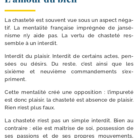
La chas­te­té est sou­vent vue sous un aspect néga­
tif. La men­ta­li­té fran­çaise impré­gnée de jansé­
nisme n’y aide pas. La ver­tu de chas­te­té res­
semble à un interdit.
Interdit du plai­sir. Interdit de cer­tains actes, pen­
sées ou dési­rs. Du reste, c’est ain­si que les
sixième et neu­vième com­man­de­ments s’ex­
priment.
Cette men­ta­li­té créé une opposi­tion : l’impureté
est donc plai­sir, la chas­te­té est absence de plai­sir.
Rien n’est plus faux.
La chas­te­té n’est pas un simple in­terdit. Bien au
contraire : elle est maî­trise de soi, pos­ses­sion de
ses pas­sions et de ses propres mou­vements,