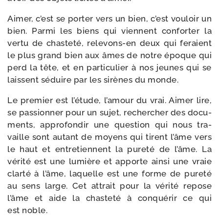
Aimer, c’est se por­ter vers un bien, c’est vou­loir un
bien. Parmi les biens qui viennent confor­ter la
ver­tu de chas­te­té, relevons-​en deux qui fe­raient
le plus grand bien aux âmes de notre époque qui
perd la tête, et en par­ti­cu­lier à nos jeunes qui se
laissent séduire par les sirènes du monde.
Le pre­mier est l’étude, l’amour du vrai. Aimer lire,
se pas­sion­ner pour un sujet, recher­cher des docu­
ments, appro­fon­dir une ques­tion qui nous tra­
vaille sont autant de moyens qui tirent l’âme vers
le haut et entre­tiennent la pure­té de l’âme. La
véri­té est une lumière et apporte ain­si une vraie
clar­té à l’âme, laquelle est une forme de pure­té
au sens large. Cet attrait pour la véri­té repose
l’âme et aide la chas­te­té à conqué­rir ce qui
est noble.