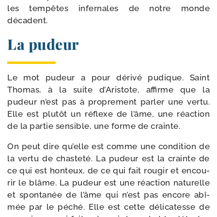
les tem­pêtes infer­nales de notre monde
décadent.
La pudeur
Le mot pudeur a pour déri­vé pudique. Saint
Thomas, à la suite d’Aristote, affirme que la
pudeur n’est pas à pro­pre­ment par­ler une ver­tu.
Elle est plu­tôt un réflexe de l’âme, une réac­tion
de la par­tie sen­sible, une forme de crainte.
On peut dire qu’elle est comme une condi­tion de
la ver­tu de chaste­té. La pudeur est la crainte de
ce qui est hon­teux, de ce qui fait rou­gir et encou­
rir le blâme. La pudeur est une réac­tion natu­relle
et spon­ta­née de l’âme qui n’est pas encore abî­
mée par le péché. Elle est cette déli­ca­tesse de