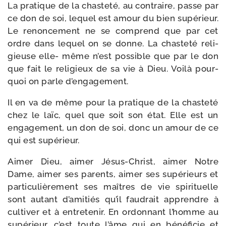
La pra­tique de la chas­te­té, au contraire, passe par
ce don de soi, lequel est amour du bien supé­rieur.
Le renon­ce­ment ne se com­prend que par cet
ordre dans lequel on se donne. La chas­te­té reli­
gieuse elle- même n’est pos­sible que par le don
que fait le reli­gieux de sa vie à Dieu. Voilà pour­
quoi on parle d’engage­ment.
Il en va de même pour la pra­tique de la chas­te­té
chez le laïc, quel que soit son état. Elle est un
enga­ge­ment, un don de soi, donc un amour de ce
qui est supérieur.
Aimer Dieu, aimer Jésus-​Christ, ai­mer Notre
Dame, aimer ses parents, aimer ses supé­rieurs et
particulière­ment ses maîtres de vie spi­ri­tuelle
sont autant d’amitiés qu’il fau­drait apprendre à
culti­ver et à entre­te­nir. En ordon­nant l’homme au
supé­rieur, c’est toute l’âme qui en béné­fi­cie et