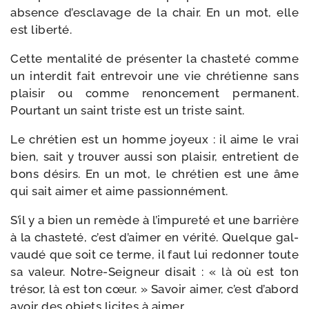
absence d’esclavage de la chair. En un mot, elle
est liberté.
Cette men­ta­li­té de pré­sen­ter la chas­teté comme
un inter­dit fait entre­voir une vie chré­tienne sans
plai­sir ou comme renon­ce­ment per­ma­nent.
Pourtant un saint triste est un triste saint.
Le chré­tien est un homme joyeux : il aime le vrai
bien, sait y trou­ver aus­si son plai­sir, entre­tient de
bons dési­rs. En un mot, le chré­tien est une âme
qui sait aimer et aime passionnément.
S’il y a bien un remède à l’impureté et une bar­rière
à la chas­te­té, c’est d’aimer en véri­té. Quelque gal­
vau­dé que soit ce terme, il faut lui redon­ner toute
sa valeur. Notre-​Seigneur di­sait : « là où est ton
tré­sor, là est ton cœur. » Savoir aimer, c’est d’abord
avoir des objets licites à aimer.