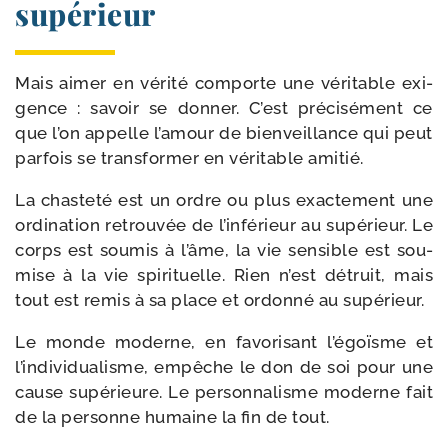
supérieur
Mais aimer en véri­té com­porte une véri­table exi­
gence : savoir se don­ner. C’est pré­ci­sé­ment ce
que l’on appelle l’amour de bien­veillance qui peut
par­fois se trans­for­mer en véri­table amitié.
La chas­te­té est un ordre ou plus exac­te­ment une
ordi­na­tion retrou­vée de l’inférieur au supé­rieur. Le
corps est sou­mis à l’âme, la vie sen­sible est sou­
mise à la vie spi­ri­tuelle. Rien n’est détruit, mais
tout est remis à sa place et ordon­né au supérieur.
Le monde moderne, en favo­ri­sant l’égoïsme et
l’individualisme, em­pêche le don de soi pour une
cause supé­rieure. Le per­son­na­lisme mo­derne fait
de la per­sonne humaine la fin de tout.