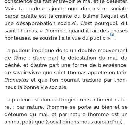
conscience qui fait entre­voir le mal et le détes­ter.
Mais la pudeur ajoute une dimen­sion sociale
parce qu’elle est la crainte du blâme (le­quel est
une désap­pro­ba­tion sociale). C’est pour­quoi, dit
saint Thomas, « l’homme, quand il fait des choses
[1]
hon­teuses, se sous­trait à la vue du public »
.
La pudeur implique donc un double mou­ve­ment
de l’âme : d’une part la détes­ta­tion du mal, du
péché, et d’autre part une forme de bien­séance,
de savoir-​vivre que saint Thomas appelle en latin
l’honestas
et que l’on pour­rait tra­duire par l’hon­
neur, la bonne vie sociale.
La pudeur est donc à l’origine un sen­ti­ment natu­
rel : par na­ture, l’homme se porte au bien et se
détourne du mal, et par nature l’homme est un
ani­mal poli­tique (social dirions-​nous aujourd’hui).