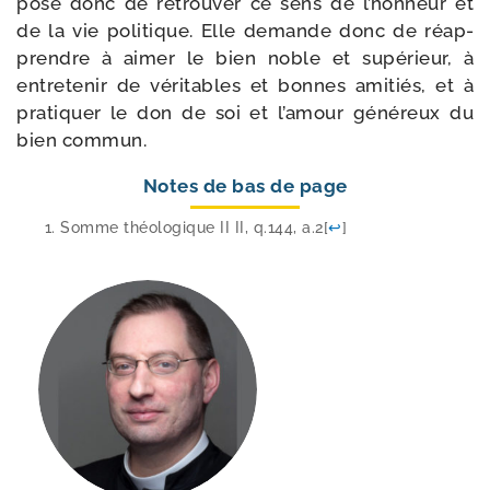
pose donc de retrou­ver ce sens de l’honneur et
de la vie poli­tique. Elle demande donc de réap­
prendre à aimer le bien noble et supé­rieur, à
entre­te­nir de véri­tables et bonnes ami­tiés, et à
pra­ti­quer le don de soi et l’amour géné­reux du
bien commun.
Notes de bas de page
Somme théo­lo­gique II II, q.144, a.2
[
↩
]