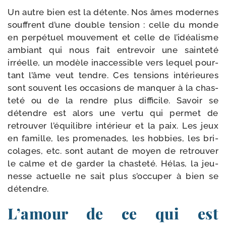
Un autre bien est la détente. Nos âmes modernes
souffrent d’une double ten­sion : celle du monde
en per­pé­tuel mou­ve­ment et celle de l’idéalisme
ambiant qui nous fait entre­voir une sain­te­té
irréelle, un modèle inac­ces­sible vers lequel pour­
tant l’âme veut tendre. Ces ten­sions inté­rieures
sont sou­vent les occa­sions de man­quer à la chas­
te­té ou de la rendre plus dif­fi­cile. Sa­voir se
détendre est alors une ver­tu qui per­met de
retrou­ver l’équilibre inté­rieur et la paix. Les jeux
en fa­mille, les pro­me­nades, les hob­bies, les bri­
co­lages, etc. sont autant de moyen de retrou­ver
le calme et de gar­der la chas­te­té. Hélas, la jeu­
nesse actuelle ne sait plus s’occuper à bien se
détendre.
L’amour de ce qui est