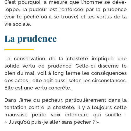
C’est pour­quoi, à mesure que l’homme se déve­
loppe, la pudeur est ren­for­cée par la pru­dence
(voir le péché où il se trouve) et les ver­tus de la
vie sociale.
La prudence
La conser­va­tion de la chas­te­té im­plique une
solide ver­tu de pru­dence. Celle-​ci dis­cerne le
bien du mal, voit à long terme les consé­quences
des actes ; elle agit aus­si selon les cir­cons­tances.
Elle est une ver­tu concrète.
Dans l’âme du pécheur, particu­lièrement dans la
ten­ta­tion contre la chas­te­té, il y a tou­jours cette
mau­vaise petite voix inté­rieure qui souffle :
« Jusqu’où puis-​je aller sans pécher ? »