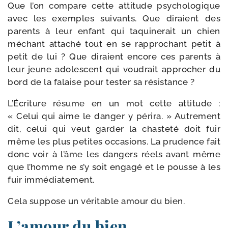
Que l’on com­pare cette atti­tude psy­cho­lo­gique
avec les exemples sui­vants. Que diraient des
parents à leur enfant qui taqui­ne­rait un chien
méchant atta­ché tout en se rap­pro­chant petit à
petit de lui ? Que diraient encore ces parents à
leur jeune ado­les­cent qui vou­drait appro­cher du
bord de la falaise pour tes­ter sa résistance ?
L’Écriture résume en un mot cette atti­tude :
« Celui qui aime le dan­ger y péri­ra. » Autrement
dit, celui qui veut gar­der la chas­te­té doit fuir
même les plus petites occa­sions. La pru­dence fait
donc voir à l’âme les dan­gers réels avant même
que l’homme ne s’y soit enga­gé et le pousse à les
fuir immédiatement.
Cela sup­pose un véri­table amour du bien.
L’amour du bien