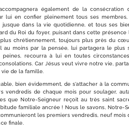
s’accompagnera éga­le­ment de la consé­cra­tion
r lui en confier plei­ne­ment tous ses membres, 
ns jusque dans la vie quo­ti­dienne, et tous ses bi
egard du Roi du foyer, pui­sant dans cette pré­senc
 plus chré­tien­ne­ment, tou­jours plus près du cœu
ail au moins par la pen­sée, lui par­ta­ge­ra le plus
 peines, recour­ra à lui en toutes cir­cons­tance
conso­la­tions. Car Jésus veut vivre notre vie, par­t
vie de la famille.
louable, bien évi­dem­ment, de s’attacher à la com­mu­
rs ven­dre­dis de chaque mois pour sou­la­ger, auta
ges que Notre-​Seigneur reçoit au très saint sac
i­tude fami­liale ancrée ! Nous le savons, Notre-​S
om­mu­nie­ront les pre­miers ven­dre­dis, neuf mois 
nce finale.