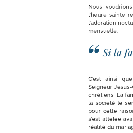
Nous vou­drions 
l’heure sainte r
l’adoration noc­
mensuelle.
Si la fa
C’est ain­si qu
Seigneur Jésus-​C
chré­tiens. La fam
la socié­té le s
pour cette rai­so
s’est atte­lée av
réa­li­té du mari