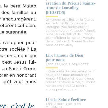
création du Prieuré Sainte-​
eu, le père Mateo
Anne de Lanvallay
[PHOTOS]
n des familles au
 encou­ra­gèrent.
Dimanche 26 juillet, en la fête de
sainte Anne, Patronne de la
­te­ront cet élan,
Bretagne, 700 fidèles étaient
venus entourer M. l'abbé Peignot,
ique surannée.
Supérieur du District de France,
pour célébrer le 50e anniversaire
de la création du Prieuré Sainte-
déve­lop­per pour
Anne de Lanvallay
otre socié­té ? La
Lire l’amour de Dieu
neur un amour qui
pour nous
’est Jésus lui-​
ABBÉ FRANÇOIS DELMOTTE
n au Sacré-​Cœur,
« Qu’a voulu Dieu en venant parmi
­rer en hono­rant
nous, sinon nous montrer son
Amour ? Si jusqu’ici nous ne nous
qu’il veut nous
pressions pas de l’aimer, du moins
ne tardons plus à lui rendre
amour pour amour. »
Lire la Sainte Écriture
, c’est le
ABBÉ LOUIS-EDOUARD
MEUGNIOT