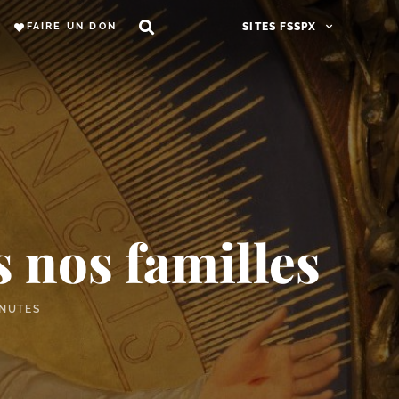
FAIRE UN DON
SITES FSSPX
 nos familles
INUTES