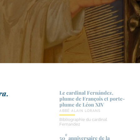
ra.
Le cardinal Fernández,
plume de François et porte-​
plume de Léon XIV
ABBÉ ALAIN LORANS
Bibliographie du cardinal
Fernandez
e
50
anniversaire de la