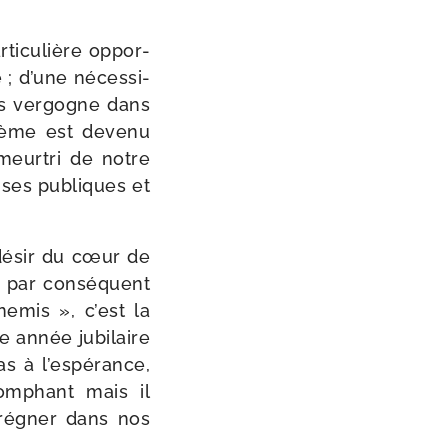
ti­cu­lière oppor­
e ; d’une néces­si­
ns ver­gogne dans
phème est deve­nu
meur­tri de notre
nses publiques et
 désir du cœur de
ir par consé­quent
e­mis », c’est la
e année jubi­laire
as à l’espérance,
iom­phant mais il
 régner dans nos