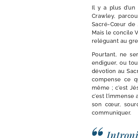
Il y a plus d’un
Crawley, par­cou
Sacré-​Cœur de J
Mais le concile V
relé­guant au gre
Pourtant, ne ser
endi­guer, ou tou
dévo­tion au Sac
com­pense ce qu
même ; c’est Jés
c’est l’immense 
son cœur, sour
communiquer.
Introni