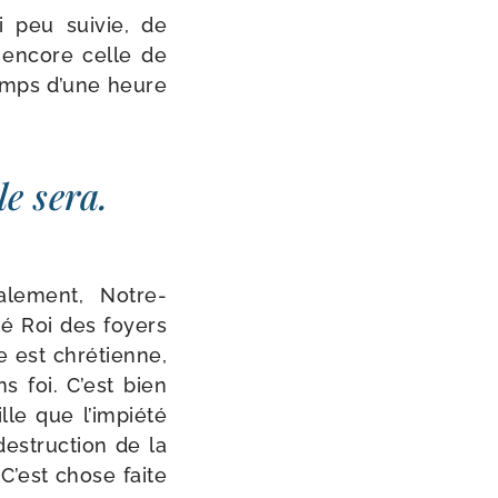
i peu sui­vie, de
u encore celle de
temps d’une heure
le sera.
le­ment, Notre-​
­mé Roi des foyers
le est chré­tienne,
s foi. C’est bien
ille que l’impiété
es­truc­tion de la
 C’est chose faite