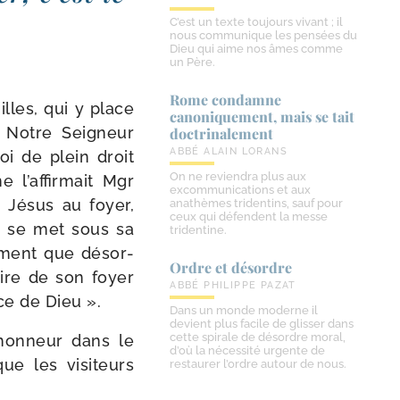
C’est un texte toujours vivant ; il
nous communique les pensées du
Dieu qui aime nos âmes comme
un Père.
Rome condamne
illes, qui y place
canoniquement, mais se tait
r Notre Seigneur
doctrinalement
ABBÉ ALAIN LORANS
oi de plein droit
On ne reviendra plus aux
 l’affirmait Mgr
excommunications et aux
 Jésus au foyer,
anathèmes tridentins, sauf pour
ceux qui défendent la messe
on se met sous sa
tridentine.
le­ment que désor­
Ordre et désordre
faire de son foyer
ABBÉ PHILIPPE PAZAT
ce de Dieu ».
Dans un monde moderne il
devient plus facile de glisser dans
cette spirale de désordre moral,
’honneur dans le
d’où la nécessité urgente de
que les visi­teurs
restaurer l’ordre autour de nous.