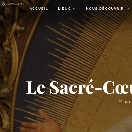
ACCUEIL
LIEUX
NOUS DÉCOUVRIR
Le Sacré-​Cœ
PU