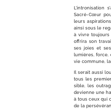
L’intronisation 
Sacré-​Cœur pou
leurs aspi­ra­tio
ain­si sous le r
à vivre tou­jours
offri­ra son tra­v
ses joies et ses
lumières, force, 
vie com­mune, la 
Il serait aus­si 
tous les pre­mie
sible, les outra
devienne une hab
à tous ceux qui c
de la per­sé­vé­ra