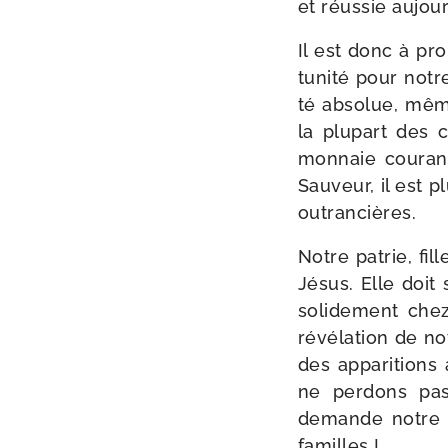
et réus­sie aujour
Il est donc à pro
tu­ni­té pour notr
té abso­lue, mêm
la plu­part des 
mon­naie cou­ran
Sauveur, il est 
outrancières.
Notre patrie, fi
Jésus. Elle doit 
soli­de­ment che
révé­la­tion de n
des appa­ri­tion
ne per­dons pas 
demande notre c
familles !