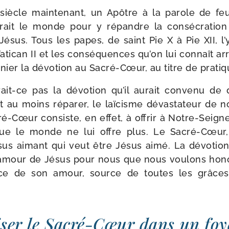
 siècle main­te­nant, un Apôtre à la parole de f
­rait le monde pour y répandre la consé­cra­tio
ésus. Tous les papes, de saint Pie X à Pie XII, l’y
atican II et les consé­quences qu’on lui connaît arrê
­nier la dévo­tion au Sacré-​Cœur, au titre de pra­t
ait-​ce pas la dévo­tion qu’il aurait conve­nu de 
t au moins répa­rer, le laï­cisme dévas­ta­teur de n
ré-​Cœur consiste, en effet, à offrir à Notre-​Seig
e le monde ne lui offre plus. Le Sacré-​Cœur, c
us aimant qui veut être Jésus aimé. La dévo­tio
amour de Jésus pour nous que nous vou­lons hono
ce de son amour, source de toutes les grâces 
ser le Sacré-​Cœur dans un foyer