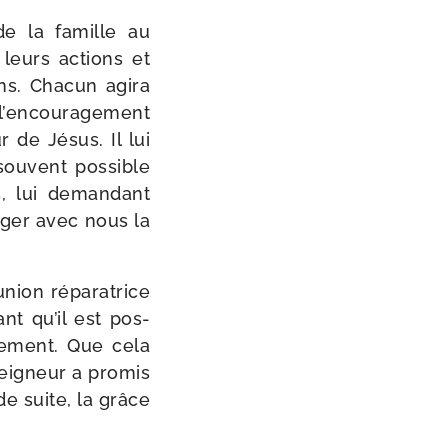
 de la famille au
leurs actions et
ens. Chacun agi­ra
e l’encouragement
r de Jésus. Il lui
 sou­vent pos­sible
s, lui deman­dant
a­ger avec nous la
nion répa­ra­trice
nt qu’il est pos­
re­ment. Que cela
eigneur a pro­mis
de suite, la grâce