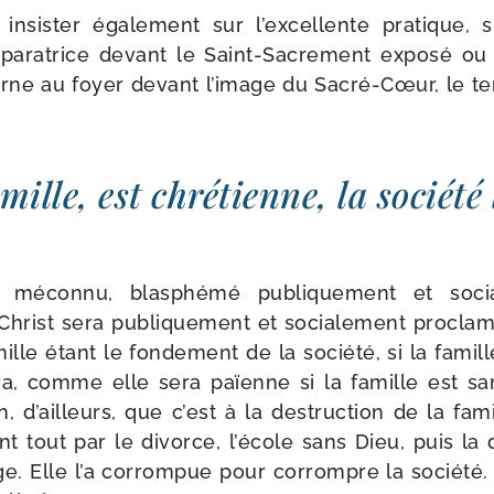
insis­ter éga­le­ment sur l’excellente pra­tique, s
épa­ra­trice devant le Saint-​Sacrement expo­sé o
turne au foyer devant l’image du Sacré-​Cœur, le 
mille, est chré­tienne, la socié­té 
e mécon­nu, blas­phé­mé publi­que­ment et socia­
hrist sera publi­que­ment et socia­le­ment pro­cla
ille étant le fon­de­ment de la socié­té, si la famil
era, comme elle sera païenne si la famille est san
n, d’ailleurs, que c’est à la des­truc­tion de la fam
ant tout par le divorce, l’école sans Dieu, puis la d
age. Elle l’a cor­rom­pue pour cor­rompre la socié­té.