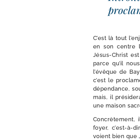
pro­cla
C’est là tout l’e
en son centre l
Jésus-​Christ es
parce qu’il nou
l’évêque de Bay
c’est le pro­cla
dépen­dance, sous
mais, il pré­si­d
une mai­son sacr
Concrètement, i
foyer, c’est-à-di
voient bien que 