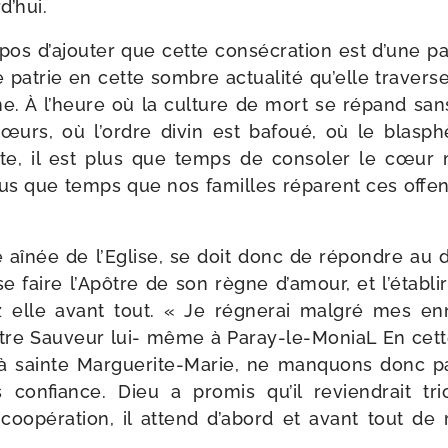
d’hui.
­pos d’ajouter que cette consé­cra­tion est d’une par­
e patrie en cette sombre actua­li­té qu’elle tra­vers
e. À l’heure où la culture de mort se répand sa
cœurs, où l’ordre divin est bafoué, où le blas­
te, il est plus que temps de conso­ler le cœur 
plus que temps que nos familles réparent ces offe
lle aînée de l’Eglise, se doit donc de répondre au
se faire l’Apôtre de son règne d’amour, et l’établ
z elle avant tout. « Je régne­rai mal­gré mes enn
otre Sauveur lui- même à Paray-​le-​MoniaL En cett
s à sainte Marguerite-​Marie, ne man­quons donc p
confiance. Dieu a pro­mis qu’il revien­drait tr
oopé­ra­tion, il attend d’abord et avant tout de