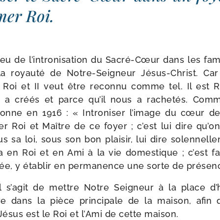
­mer Roi.
njeu de l’intronisation du Sacré-​Cœur dans les fam
a royau­té de Notre-​Seigneur Jésus-​Christ. Ca
t Roi et II veut être recon­nu comme tel. Il est R
s a créés et parce qu’il nous a rache­tés. Comme
onne en 1916 : « Introniser l’image du cœur de
­mer Roi et Maître de ce foyer ; c’est lui dire qu’
 sa loi, sous son bon plai­sir, lui dire solen­nel­
e­ra en Roi et en Ami à la vie domes­tique ; c’est 
ée, y éta­blir en per­ma­nence une sorte de pré­sen
l s’agit de mettre Notre Seigneur à la place d
re dans la pièce prin­ci­pale de la mai­son, afin 
Jésus est le Roi et l’Ami de cette maison.