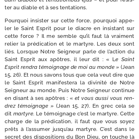
ter au diable et à ses tentations.
Pourquoi insis­ter sur cette force, pour­quoi appe­
ler le Saint Esprit pour le diacre en insis­tant sur
cette force ? Il me semble qu’il faut là vrai­ment
relier la pré­di­ca­tion et le mar­tyre. Les deux sont
liés. Lorsque Notre Seigneur parle de l’action du
Saint Esprit aux apôtres, il leur dit : « L
e Saint
Esprit ren­dra témoi­gnage de moi au monde »
(Jean
15, 26). Et nous savons tous que cela veut dire que
le Saint Esprit mani­fes­te­ra la divi­ni­té de Notre
Seigneur au monde. Puis Notre Seigneur conti­nue
en disant à ses apôtres : «
et vous aus­si vous ren­
drez témoi­gnage »
(Jean 15, 27). En grec cela se
dit
mar­tyre
. Le témoi­gnage c’est le mar­tyre. Cette
charge de la pré­di­ca­tion, il faut que vous soyez
prêts à l’assumer jusqu’au mar­tyre. C’est dans le
secret des dis­po­si­tions du Bon Dieu, on touche là