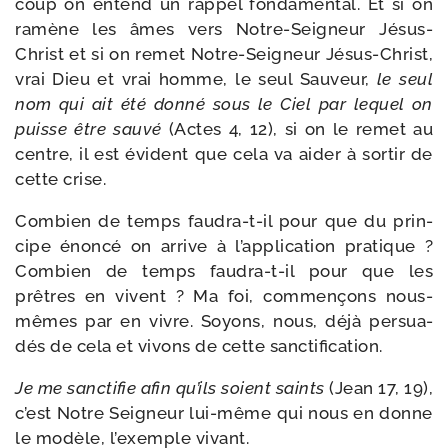
coup on entend un rap­pel fon­da­men­tal. Et si on
ramène les âmes vers Notre-​Seigneur Jésus-​
Christ et si on remet Notre-​Seigneur Jésus-​Christ,
vrai Dieu et vrai homme, le seul Sauveur,
le seul
nom qui ait été don­né sous le Ciel par lequel on
puisse être sau­vé
(Actes 4, 12), si on le remet au
centre, il est évident que cela va aider à sor­tir de
cette crise.
Combien de temps faudra-​t-​il pour que du prin­
cipe énon­cé on arrive à l’application pra­tique ?
Combien de temps faudra-​t-​il pour que les
prêtres en vivent ? Ma foi, com­men­çons nous-​
mêmes par en vivre. Soyons, nous, déjà per­sua­
dés de cela et vivons de cette sanctification.
Je me sanc­ti­fie afin qu’ils soient saints
(Jean 17, 19),
c’est Notre Seigneur lui-​même qui nous en donne
le modèle, l’exemple vivant.