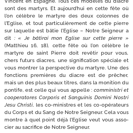
Vincent en Espagne. Tous ces modèles du diacre
sont des mar­tyrs. Et aujourd’hui en cette fête où
l’on célèbre le mar­tyre des deux colonnes de
l’Eglise, et tout par­ti­cu­liè­re­ment de cette pierre
sur laquelle est bâtie l’Eglise – Notre Seigneur a
dit
: « Je bâti­rai mon Eglise sur cette pierre »
(Matthieu 16, 18)
,
cette fête où l’on célèbre le
mar­tyre de saint Pierre doit revê­tir pour vous,
chers futurs diacres, une signi­fi­ca­tion spé­ciale et
vous mon­trer la pers­pec­tive du mar­tyre. Une des
fonc­tions pre­mières du diacre est de prê­cher,
mais un des plus beaux titres, dans la moni­tion du
pon­tife, est celle qui vous appelle :
com­mi­nis­tri et
coope­ra­tores Corporis et Sanguinis Domini Nostri
Jesu Christi
, les co-​ministres et les co-​opérateurs
du Corps et du Sang de Notre Seigneur. Cela vous
montre à quel point déjà l’Eglise veut vous asso­
cier au sacri­fice de Notre Seigneur.