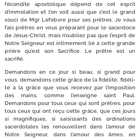
fécon­di­té apos­to­lique dépend de cet esprit
d’immolation et l’on voit aus­si que c’est le grand
sou­ci de Mgr Lefebvre pour ses prêtres. Je vous
fais prêtres en vous pré­pa­rant pour le sacer­doce
de Jésus-​Christ, mais n’oubliez pas que l’esprit de
Notre Seigneur est inti­me­ment lié à cette grande
prière qu’est son Sacrifice. Le prêtre est un
sacrifié.
Demandons en ce jour si beau, si grand pour
vous, deman­dons cette grâce de la fidé­li­té, fidé­li­
té à la grâce que vous rece­vez par l’imposition
des mains, comme l’enseigne saint Paul.
Demandons pour tous ceux qui sont prêtres, pour
tous ceux qui ont reçu cette grâce, que ces jours
si magni­fiques, si sai­sis­sants des ordi­na­tions
sacer­do­tales les renou­vellent dans l’amour de
Notre Seigneur, dans l’amour des âmes, en