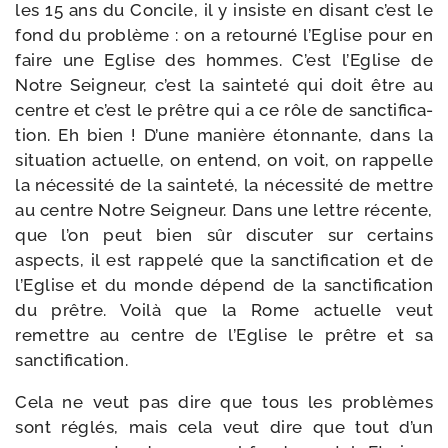
les 15 ans du Concile, il y insiste en disant c’est le
fond du pro­blème : on a retour­né l’Eglise pour en
faire une Eglise des hommes. C’est l’Eglise de
Notre Seigneur, c’est la sain­te­té qui doit être au
centre et c’est le prêtre qui a ce rôle de sanc­ti­fi­ca­
tion. Eh bien ! D’une manière éton­nante, dans la
situa­tion actuelle, on entend, on voit, on rap­pelle
la néces­si­té de la sain­te­té, la néces­si­té de mettre
au centre Notre Seigneur. Dans une lettre récente,
que l’on peut bien sûr dis­cu­ter sur cer­tains
aspects, il est rap­pe­lé que la sanc­ti­fi­ca­tion et de
l’Eglise et du monde dépend de la sanc­ti­fi­ca­tion
du prêtre. Voilà que la Rome actuelle veut
remettre au centre de l’Eglise le prêtre et sa
sanctification.
Cela ne veut pas dire que tous les pro­blèmes
sont réglés, mais cela veut dire que tout d’un