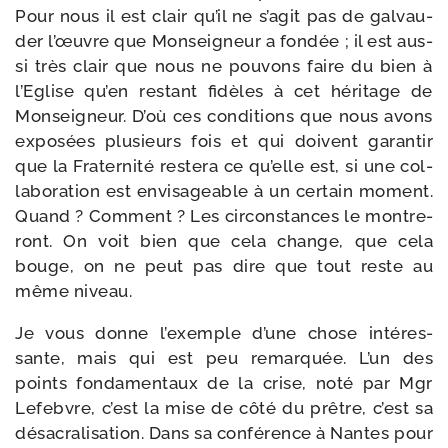
Pour nous il est clair qu’il ne s’agit pas de gal­vau­
der l’œuvre que Monseigneur a fon­dée ; il est aus­
si très clair que nous ne pou­vons faire du bien à
l’Eglise qu’en res­tant fidèles à cet héri­tage de
Monseigneur. D’où ces condi­tions que nous avons
expo­sées plu­sieurs fois et qui doivent garan­tir
que la Fraternité res­te­ra ce qu’elle est, si une col­
la­bo­ra­tion est envi­sa­geable à un cer­tain moment.
Quand ? Comment ? Les cir­cons­tances le mon­tre­
ront. On voit bien que cela change, que cela
bouge, on ne peut pas dire que tout reste au
même niveau.
Je vous donne l’exemple d’une chose inté­res­
sante, mais qui est peu remar­quée. L’un des
points fon­da­men­taux de la crise, noté par Mgr
Lefebvre, c’est la mise de côté du prêtre, c’est sa
désa­cra­li­sa­tion. Dans sa confé­rence à Nantes pour