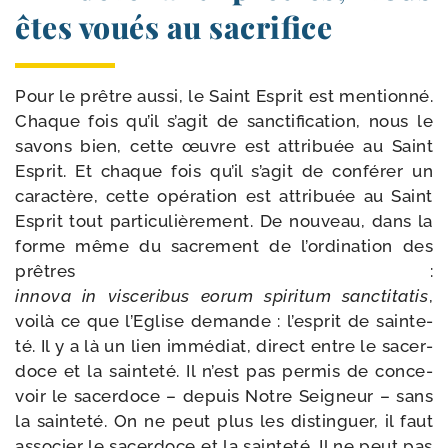
êtes voués au sacrifice
Pour le prêtre aus­si, le Saint Esprit est men­tion­né.
Chaque fois qu’il s’agit de sanc­ti­fi­ca­tion, nous le
savons bien, cette œuvre est attri­buée au Saint
Esprit. Et chaque fois qu’il s’agit de confé­rer un
carac­tère, cette opé­ra­tion est attri­buée au Saint
Esprit tout par­ti­cu­liè­re­ment. De nou­veau, dans la
forme même du sacre­ment de l’ordination des
prêtres :
inno­va in vis­ce­ri­bus eorum spi­ri­tum sanc­ti­ta­tis
,
voi­là ce que l’Eglise demande : l’esprit de sain­te­
té. Il y a là un lien immé­diat, direct entre le sacer­
doce et la sain­te­té. Il n’est pas per­mis de conce­
voir le sacer­doce – depuis Notre Seigneur – sans
la sain­te­té. On ne peut plus les dis­tin­guer, il faut
asso­cier le sacer­doce et la sain­te­té. Il ne peut pas