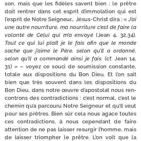
son, mais que les fidèles savent bien : le prêtre
doit ren­trer dans cet esprit d’immolation qui est
l’esprit de Notre Seigneur… Jésus-​Christ dira : «
J’ai
une autre nour­ri­ture, ma nour­ri­ture c’est de faire la
volon­té de Celui qui m’a envoyé
(Jean 4, 32,34)
.
Tout ce qui lui plaît je le fais afin que le monde
sache que j’aime le Père, selon qu’Il a ordon­né,
selon qu’Il a com­man­dé ain­si je fais.
(cf. Jean 14,
31)
»
– voyez ce sou­ci de sou­mis­sion constante,
totale aux dis­po­si­tions du Bon Dieu. Et l’on sait
bien que très sou­vent dans les dis­po­si­tions du
Bon Dieu, dans notre œuvre d’apostolat nous ren­
con­trons des contra­dic­tions : c’est nor­mal, c’est le
che­min qu’a par­cou­ru Notre Seigneur et qu’Il veut
pour ses prêtres. Bien sûr cela nous agace toutes
ces contra­dic­tions, à nous cepen­dant de faire
atten­tion de ne pas lais­ser resur­gir l’homme, mais
de lais­ser triom­pher le prêtre. L’on voit que la