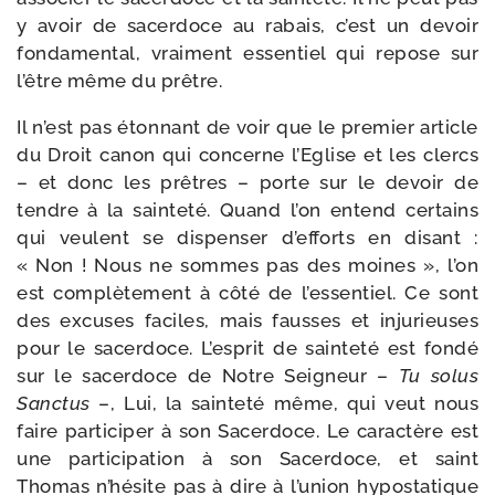
y avoir de sacer­doce au rabais, c’est un devoir
fon­da­men­tal, vrai­ment essen­tiel qui repose sur
l’être même du prêtre.
Il n’est pas éton­nant de voir que le pre­mier article
du Droit canon qui concerne l’Eglise et les clercs
– et donc les prêtres – porte sur le devoir de
tendre à la sain­te­té. Quand l’on entend cer­tains
qui veulent se dis­pen­ser d’efforts en disant :
« Non ! Nous ne sommes pas des moines », l’on
est com­plè­te­ment à côté de l’essentiel. Ce sont
des excuses faciles, mais fausses et inju­rieuses
pour le sacer­doce. L’esprit de sain­te­té est fon­dé
sur le sacer­doce de Notre Seigneur –
Tu solus
Sanctus
–, Lui, la sain­te­té même, qui veut nous
faire par­ti­ci­per à son Sacerdoce. Le carac­tère est
une par­ti­ci­pa­tion à son Sacerdoce, et saint
Thomas n’hésite pas à dire à l’union hypo­sta­tique