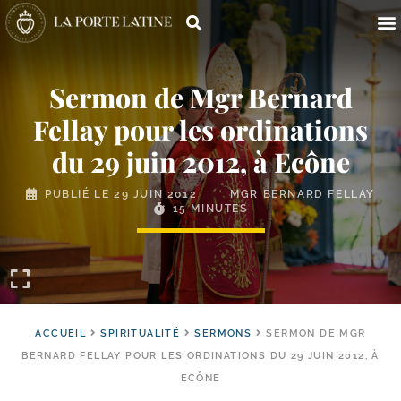
Sermon de Mgr Bernard
Fellay pour les ordinations
du 29 juin 2012, à Ecône
PUBLIÉ LE
29 JUIN 2012
MGR BERNARD FELLAY
15 MINUTES
ACCUEIL
SPIRITUALITÉ
SERMONS
SERMON DE MGR
BERNARD FELLAY POUR LES ORDINATIONS DU 29 JUIN 2012, À
ECÔNE