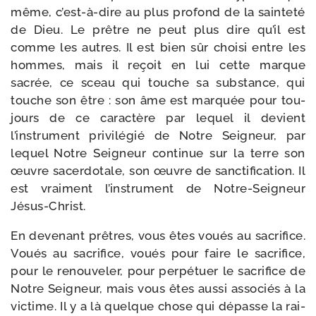
même, c’est-à-dire au plus pro­fond de la sain­te­té
de Dieu. Le prêtre ne peut plus dire qu’il est
comme les autres. Il est bien sûr choi­si entre les
hommes, mais il reçoit en lui cette marque
sacrée, ce sceau qui touche sa sub­stance, qui
touche son être : son âme est mar­quée pour tou­
jours de ce carac­tère par lequel il devient
l’instrument pri­vi­lé­gié de Notre Seigneur, par
lequel Notre Seigneur conti­nue sur la terre son
œuvre sacer­do­tale, son œuvre de sanc­ti­fi­ca­tion. Il
est vrai­ment l’instrument de Notre-​Seigneur
Jésus-Christ.
En deve­nant prêtres, vous êtes voués au sacri­fice.
Voués au sacri­fice, voués pour faire le sacri­fice,
pour le renou­ve­ler, pour per­pé­tuer le sacri­fice de
Notre Seigneur, mais vous êtes aus­si asso­ciés à la
vic­time. Il y a là quelque chose qui dépasse la rai­