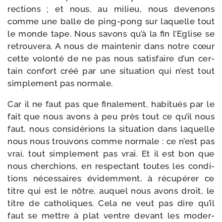
rec­tions ; et nous, au milieu, nous deve­nons
comme une balle de ping-​pong sur laquelle tout
le monde tape. Nous savons qu’à la fin l’Eglise se
retrou­ve­ra. A nous de main­te­nir dans notre cœur
cette volon­té de ne pas nous satis­faire d’un cer­
tain confort créé par une situa­tion qui n’est tout
sim­ple­ment pas normale.
Car il ne faut pas que fina­le­ment, habi­tués par le
fait que nous avons à peu près tout ce qu’il nous
faut, nous consi­dé­rions la situa­tion dans laquelle
nous nous trou­vons comme nor­male : ce n’est pas
vrai, tout sim­ple­ment pas vrai. Et il est bon que
nous cher­chions, en res­pec­tant toutes les condi­
tions néces­saires évi­dem­ment, à récu­pé­rer ce
titre qui est le nôtre, auquel nous avons droit, le
titre de catho­liques. Cela ne veut pas dire qu’il
faut se mettre à plat ventre devant les moder­