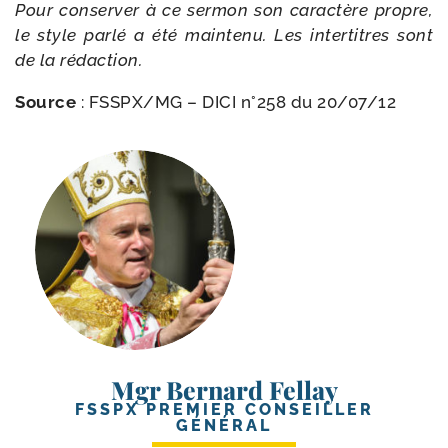
Pour conser­ver à ce ser­mon son carac­tère propre,
le style par­lé a été main­te­nu. Les inter­titres sont
de la rédaction.
Source
: FSSPX/​MG – DICI n°258 du 20/​07/​12
Mgr Bernard Fellay
FSSPX PREMIER CONSEILLER
GÉNÉRAL