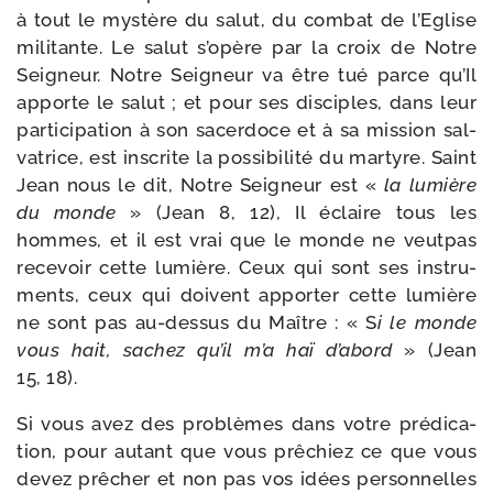
à tout le mys­tère du salut, du com­bat de l’Eglise
mili­tante. Le salut s’opère par la croix de Notre
Seigneur. Notre Seigneur va être tué parce qu’Il
apporte le salut ; et pour ses dis­ciples, dans leur
par­ti­ci­pa­tion à son sacer­doce et à sa mis­sion sal­
va­trice, est ins­crite la pos­si­bi­li­té du mar­tyre. Saint
Jean nous le dit, Notre Seigneur est «
la lumière
du monde
» (Jean 8, 12), Il éclaire tous les
hommes, et il est vrai que le monde ne veut­pas
rece­voir cette lumière. Ceux qui sont ses ins­tru­
ments, ceux qui doivent appor­ter cette lumière
ne sont pas au-​dessus du Maître : « S
i le monde
vous hait, sachez qu’il m’a haï d’abord
» (Jean
15, 18).
Si vous avez des pro­blèmes dans votre pré­di­ca­
tion, pour autant que vous prê­chiez ce que vous
devez prê­cher et non pas vos idées per­son­nelles