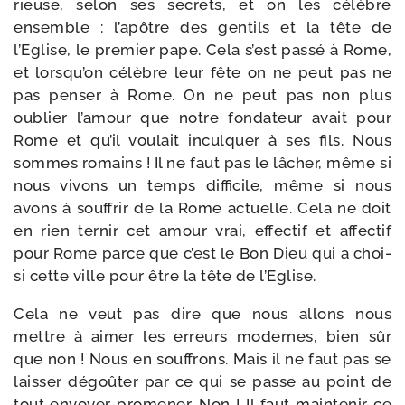
rieuse, selon ses secrets, et on les célèbre
ensemble : l’apôtre des gen­tils et la tête de
l’Eglise, le pre­mier pape. Cela s’est pas­sé à Rome,
et lorsqu’on célèbre leur fête on ne peut pas ne
pas pen­ser à Rome. On ne peut pas non plus
oublier l’amour que notre fon­da­teur avait pour
Rome et qu’il vou­lait incul­quer à ses fils. Nous
sommes romains ! Il ne faut pas le lâcher, même si
nous vivons un temps dif­fi­cile, même si nous
avons à souf­frir de la Rome actuelle. Cela ne doit
en rien ter­nir cet amour vrai, effec­tif et affec­tif
pour Rome parce que c’est le Bon Dieu qui a choi­
si cette ville pour être la tête de l’Eglise.
Cela ne veut pas dire que nous allons nous
mettre à aimer les erreurs modernes, bien sûr
que non ! Nous en souf­frons. Mais il ne faut pas se
lais­ser dégoû­ter par ce qui se passe au point de
tout envoyer pro­me­ner. Non ! Il faut main­te­nir ce