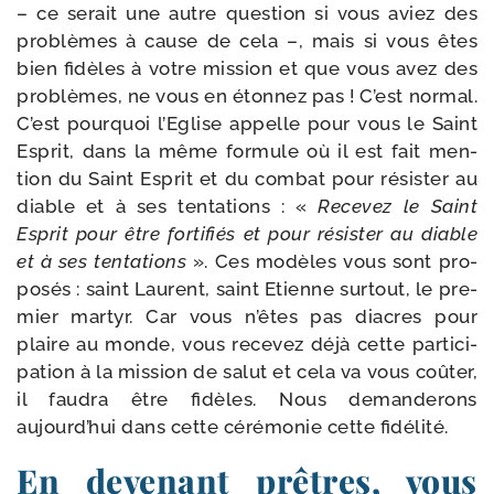
– ce serait une autre ques­tion si vous aviez des
pro­blèmes à cause de cela –, mais si vous êtes
bien fidèles à votre mis­sion et que vous avez des
pro­blèmes, ne vous en éton­nez pas ! C’est nor­mal.
C’est pour­quoi l’Eglise appelle pour vous le Saint
Esprit, dans la même for­mule où il est fait men­
tion du Saint Esprit et du com­bat pour résis­ter au
diable et à ses ten­ta­tions : «
Recevez le Saint
Esprit pour être for­ti­fiés et pour résis­ter au diable
et à ses ten­ta­tions
». Ces modèles vous sont pro­
po­sés : saint Laurent, saint Etienne sur­tout, le pre­
mier mar­tyr. Car vous n’êtes pas diacres pour
plaire au monde, vous rece­vez déjà cette par­ti­ci­
pa­tion à la mis­sion de salut et cela va vous coû­ter,
il fau­dra être fidèles. Nous deman­de­rons
aujourd’hui dans cette céré­mo­nie cette fidélité.
En devenant prêtres, vous