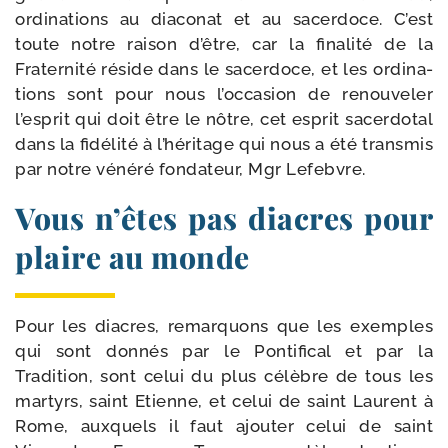
ordi­na­tions au dia­co­nat et au sacer­doce. C’est
toute notre rai­son d’être, car la fina­li­té de la
Fraternité réside dans le sacer­doce, et les ordi­na­
tions sont pour nous l’occasion de renou­ve­ler
l’esprit qui doit être le nôtre, cet esprit sacer­do­tal
dans la fidé­li­té à l’héritage qui nous a été trans­mis
par notre véné­ré fon­da­teur, Mgr Lefebvre.
Vous n’êtes pas diacres pour
plaire au monde
Pour les diacres, remar­quons que les exemples
qui sont don­nés par le Pontifical et par la
Tradition, sont celui du plus célèbre de tous les
mar­tyrs, saint Etienne, et celui de saint Laurent à
Rome, aux­quels il faut ajou­ter celui de saint