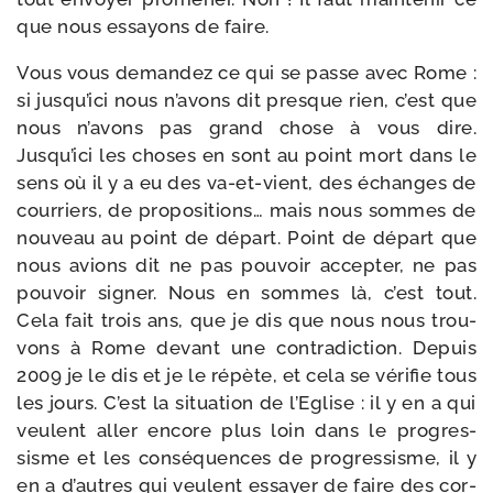
que nous essayons de faire.
Vous vous deman­dez ce qui se passe avec Rome :
si jusqu’ici nous n’avons dit presque rien, c’est que
nous n’avons pas grand chose à vous dire.
Jusqu’ici les choses en sont au point mort dans le
sens où il y a eu des va-​et-​vient, des échanges de
cour­riers, de pro­po­si­tions… mais nous sommes de
nou­veau au point de départ. Point de départ que
nous avions dit ne pas pou­voir accep­ter, ne pas
pou­voir signer. Nous en sommes là, c’est tout.
Cela fait trois ans, que je dis que nous nous trou­
vons à Rome devant une contra­dic­tion. Depuis
2009 je le dis et je le répète, et cela se véri­fie tous
les jours. C’est la situa­tion de l’Eglise : il y en a qui
veulent aller encore plus loin dans le pro­gres­
sisme et les consé­quences de pro­gres­sisme, il y
en a d’autres qui veulent essayer de faire des cor­