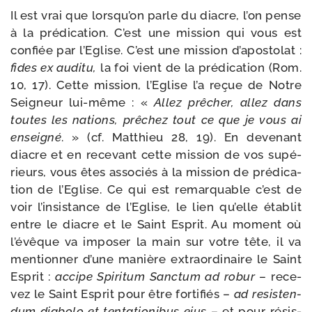
Il est vrai que lorsqu’on parle du diacre, l’on pense
à la pré­di­ca­tion. C’est une mis­sion qui vous est
confiée par l’Eglise. C’est une mis­sion d’apostolat :
fides ex audi­tu,
la foi vient de la pré­di­ca­tion (Rom.
10, 17). Cette mis­sion, l’Eglise l’a reçue de Notre
Seigneur lui-​même : «
Allez prê­cher, allez dans
toutes les nations, prê­chez tout ce que je vous ai
ensei­gné
. » (cf. Matthieu 28, 19). En deve­nant
diacre et en rece­vant cette mis­sion de vos supé­
rieurs, vous êtes asso­ciés à la mis­sion de pré­di­ca­
tion de l’Eglise. Ce qui est remar­quable c’est de
voir l’insistance de l’Eglise, le lien qu’elle éta­blit
entre le diacre et le Saint Esprit. Au moment où
l’évêque va impo­ser la main sur votre tête, il va
men­tion­ner d’une manière extra­or­di­naire le Saint
Esprit :
accipe Spiritum Sanctum ad robur
– rece­
vez le Saint Esprit pour être for­ti­fiés –
ad resis­ten­
dum dia­bo­lo et ten­ta­tio­ni­bus ejus
– et pour résis­