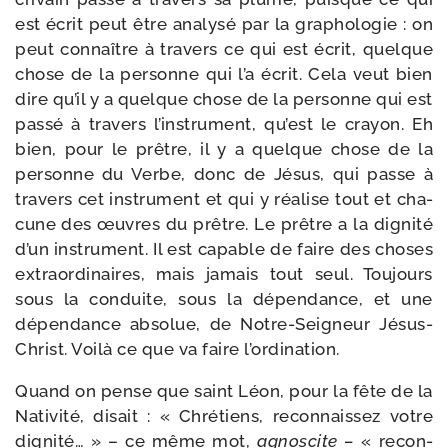
est écrit peut être ana­ly­sé par la gra­pho­lo­gie : on
peut connaître à tra­vers ce qui est écrit, quelque
chose de la per­sonne qui l’a écrit. Cela veut bien
dire qu’il y a quelque chose de la per­sonne qui est
pas­sé à tra­vers l’ins­tru­ment, qu’est le crayon. Eh
bien, pour le prêtre, il y a quelque chose de la
per­sonne du Verbe, donc de Jésus, qui passe à
tra­vers cet ins­tru­ment et qui y réa­lise tout et cha­
cune des œuvres du prêtre. Le prêtre a la digni­té
d’un ins­tru­ment. Il est capable de faire des choses
extra­or­di­naires, mais jamais tout seul. Toujours
sous la conduite, sous la dépen­dance, et une
dépen­dance abso­lue, de Notre-​Seigneur Jésus-​
Christ. Voilà ce que va faire l’ordination.
Quand on pense que saint Léon, pour la fête de la
Nativité, disait : « Chrétiens, recon­nais­sez votre
digni­té… » – ce même mot,
agnos­cite –
« recon­