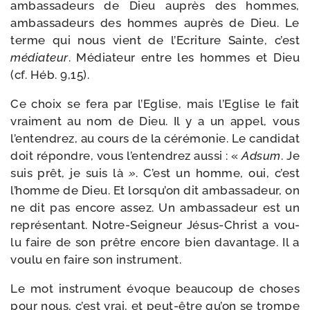
ambas­sa­deurs de Dieu auprès des hommes,
ambas­sa­deurs des hommes auprès de Dieu. Le
terme qui nous vient de l’Ecriture Sainte, c’est
média­teur
. Médiateur entre les hommes et Dieu
(cf. Héb. 9,15).
Ce choix se fera par l’Eglise, mais l’Eglise le fait
vrai­ment au nom de Dieu. Il y a un appel, vous
l’en­ten­drez, au cours de la céré­mo­nie. Le can­di­dat
doit répondre, vous l’en­ten­drez aus­si : «
Adsum
. Je
suis prêt, je suis là
»
. C’est un homme, oui, c’est
l’homme de Dieu. Et lors­qu’on dit ambas­sa­deur, on
ne dit pas encore assez. Un ambas­sa­deur est un
repré­sen­tant. Notre-​Seigneur Jésus-​Christ a vou­
lu faire de son prêtre encore bien davan­tage. Il a
vou­lu en faire son instrument.
Le mot ins­tru­ment évoque beau­coup de choses
pour nous, c’est vrai, et peut-​être qu’on se trompe