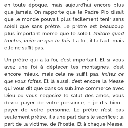
en toute époque, mais aujourd’­hui encore plus
que jamais. On rap­porte que le Padre Pio disait
que le monde pou­vait plus faci­le­ment tenir sans
soleil que sans prêtre. Le prêtre est beau­coup
plus impor­tant même que le soleil.
Imitare quod
trac­tas, imite ce que tu fais
. La foi, il la faut, mais
elle ne suf­fit pas.
Un prêtre qui a la foi, c’est impor­tant. Et si vous
avez une foi à dépla­cer les mon­tagnes, c’est
encore mieux, mais cela ne suf­fit pas.
Imitez ce
que vous faites
. Et là aus­si, c’est encore la Messe
qui vous dit que dans ce sublime com­merce avec
Dieu où vous négo­ciez le salut des âmes, vous
devez payer de votre per­sonne, – je dis bien :
payer de votre per­sonne. Le prêtre n’est pas
seule­ment prêtre, il a une part dans le sacri­fice : la
part de la vic­time, de l’hos­tie. Et à chaque Messe,