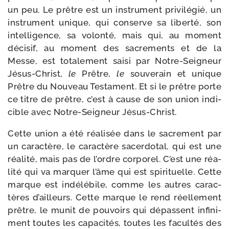
un peu. Le prêtre est un ins­tru­ment pri­vi­lé­gié, un
ins­tru­ment unique, qui conserve sa liber­té, son
intel­li­gence, sa volon­té, mais qui, au moment
déci­sif, au moment des sacre­ments et de la
Messe, est tota­le­ment sai­si par Notre-​Seigneur
Jésus-​Christ,
le
Prêtre,
le
sou­ve­rain et unique
Prêtre du Nouveau Testament. Et si le prêtre porte
ce titre de prêtre, c’est à cause de son union indi­
cible avec Notre-​Seigneur Jésus-Christ.
Cette union a été réa­li­sée dans le sacre­ment par
un carac­tère, le carac­tère sacer­do­tal, qui est une
réa­li­té, mais pas de l’ordre cor­po­rel. C’est une réa­
li­té qui va mar­quer l’âme qui est spi­ri­tuelle. Cette
marque est indé­lé­bile, comme les autres carac­
tères d’ailleurs. Cette marque le rend réel­le­ment
prêtre, le munit de pou­voirs qui dépassent infi­ni­
ment toutes les capa­ci­tés, toutes les facul­tés des