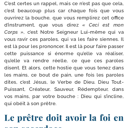
C’est certes un rap­pel, mais ce n’est pas que cela,
c’est beau­coup plus car chaque fois que vous
ouvri­rez la bouche, que vous rem­pli­rez cet office
d’ins­tru­ment, que vous direz
« Ceci est mon
Corps »
, c’est Notre Seigneur Lui-​même qui va
vous ravir ces paroles, qui va les faire siennes. Il
est là pour les pro­non­cer. Il est là pour faire pas­ser
cette puis­sance si énorme qu’elle va réa­li­ser,
qu’elle va rendre réelle, ce que ces paroles
disent. Et alors, cette hos­tie que vous tenez dans
les mains, ce bout de pain, une fois les paroles
dites, c’est Jésus, le Verbe de Dieu. Dieu Tout-​
Puissant, Créateur, Sauveur, Rédempteur, dans
vos mains, par votre bouche : Dieu qui s’in­cline,
qui obéit à son prêtre.
Le prêtre doit avoir la foi en