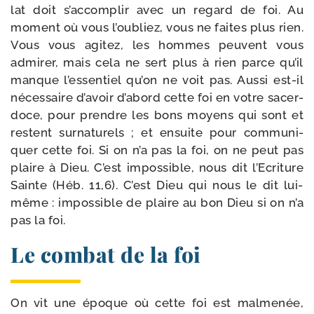
lat doit s’accomplir avec un regard de foi. Au
moment où vous l’ou­bliez, vous ne faites plus rien.
Vous vous agi­tez, les hommes peuvent vous
admi­rer, mais cela ne sert plus à rien parce qu’il
manque l’es­sen­tiel qu’on ne voit pas. Aussi est-​il
néces­saire d’a­voir d’a­bord cette foi en votre sacer­
doce, pour prendre les bons moyens qui sont et
res­tent sur­na­tu­rels ; et ensuite pour com­mu­ni­
quer cette foi. Si on n’a pas la foi, on ne peut pas
plaire à Dieu. C’est impos­sible, nous dit l’Ecriture
Sainte (Héb. 11,6). C’est Dieu qui nous le dit lui-​
même : impos­sible de plaire au bon Dieu si on n’a
pas la foi.
Le combat de la foi
On vit une époque où cette foi est mal­me­née,