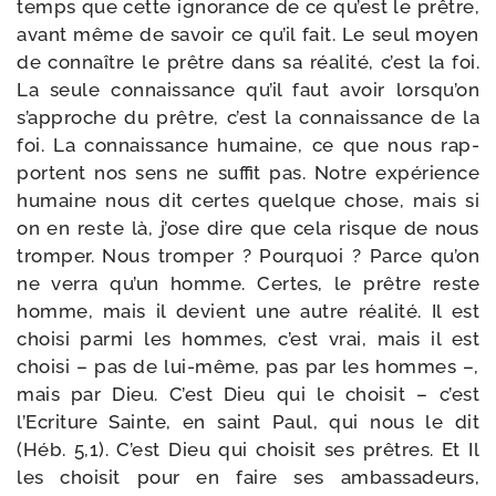
temps que cette igno­rance de ce qu’est le prêtre,
avant même de savoir ce qu’il fait. Le seul moyen
de connaître le prêtre dans sa réa­li­té, c’est la foi.
La seule connais­sance qu’il faut avoir lors­qu’on
s’ap­proche du prêtre, c’est la connais­sance de la
foi. La connais­sance humaine, ce que nous rap­
portent nos sens ne suf­fit pas. Notre expé­rience
humaine nous dit certes quelque chose, mais si
on en reste là, j’ose dire que cela risque de nous
trom­per. Nous trom­per ? Pourquoi ? Parce qu’on
ne ver­ra qu’un homme. Certes, le prêtre reste
homme, mais il devient une autre réa­li­té. Il est
choi­si par­mi les hommes, c’est vrai, mais il est
choi­si – pas de lui-​même, pas par les hommes –,
mais par Dieu. C’est Dieu qui le choi­sit – c’est
l’Ecriture Sainte, en saint Paul, qui nous le dit
(Héb. 5,1). C’est Dieu qui choi­sit ses prêtres. Et Il
les choi­sit pour en faire ses ambas­sa­deurs,