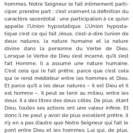
hommes. Notre Seigneur le fait inti­me­ment par­ti­
ci­per, prendre part ; c’est vrai­ment la défi­ni­tion du
carac­tère sacer­do­tal : une par­ti­ci­pa­tion à ce qu’on
appelle l’Union hypo­sta­tique. L’Union hypo­sta­
tique c’est ce qui fait Jésus, c’est-​à-​dire l’u­nion de
deux natures, la nature humaine et la nature
divine dans la per­sonne du Verbe de Dieu.
Lorsque le Verbe de Dieu s’est incar­né, qu’Il s’est
fait Homme, Il a assu­mé une nature humaine.
C’est cela qui le fait prêtre, parce que c’est cela
qui le rend
média­teur
entre les hommes et Dieu.
Et parce qu’Il a les deux natures – Il est Dieu et Il
est homme –, Il peut se tenir au milieu, entre les
deux. Il a des titres des deux côtés. De plus, étant
Dieu, toutes ses actions ont une valeur infi­nie. Et
donc il ne peut y avoir de plus excellent prêtre, il
n’y en a pas d’autre que Notre Seigneur qui fait le
pont entre Dieu et les hommes. Lui qui, de plus,