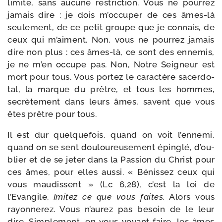
limite, sans aucune res­tric­tion. Vous ne pour­rez
jamais dire : je dois m’oc­cu­per de ces âmes-​là
seule­ment, de ce petit groupe que je connais, de
ceux qui m’aiment. Non, vous ne pour­rez jamais
dire non plus : ces âmes-​là, ce sont des enne­mis,
je ne m’en occupe pas. Non, Notre Seigneur est
mort pour tous. Vous por­tez le carac­tère sacer­do­
tal, la marque du prêtre, et tous les hommes,
secrè­te­ment dans leurs âmes, savent que vous
êtes prêtre pour tous.
Il est dur quel­que­fois, quand on voit l’en­ne­mi,
quand on se sent dou­lou­reu­se­ment épin­glé, d’ou­
blier et de se jeter dans la Passion du Christ pour
ces âmes, pour elles aus­si. « Bénissez ceux qui
vous mau­dissent » (Lc 6,28), c’est la loi de
l’Evangile.
Imitez ce que vous faites.
Alors vous
rayon­ne­rez. Vous n’au­rez pas besoin de le leur
dire. Simplement, en vous voyant faire, les âmes