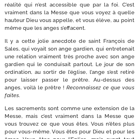
réa­li­té qui n’est acces­sible que par la foi. C’est
vrai­ment dans la Messe que vous voyez à quelle
hau­teur Dieu vous appelle, et vous élève, au point
même que les anges s’effacent.
Il y a cette jolie anec­dote de saint François de
Sales, qui voyait son ange gar­dien, qui entre­te­nait
une rela­tion vrai­ment très proche avec son ange
gar­dien qui le condui­sait par­tout. Le jour de son
ordi­na­tion, au sor­tir de l’é­glise, l’ange s’est reti­ré
pour lais­ser pas­ser le prêtre. Au-​dessus des
anges, voi­là le prêtre !
Reconnaissez ce que vous
faites
.
Les sacre­ments sont comme une exten­sion de la
Messe, mais c’est vrai­ment dans la Messe que
vous trou­vez ce que vous êtes. Vous n’êtes plus
pour vous-​même. Vous êtes pour Dieu et pour les