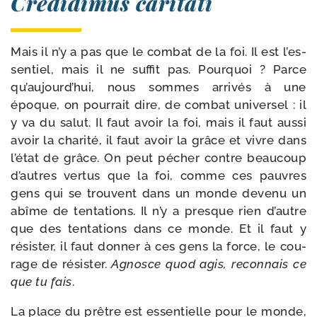
Credidimus caritati
Mais il n’y a pas que le com­bat de la foi. Il est l’es­
sen­tiel, mais il ne suf­fit pas. Pourquoi ? Parce
qu’au­jourd’­hui, nous sommes arri­vés à une
époque, on pour­rait dire, de com­bat uni­ver­sel : il
y va du salut. Il faut avoir la foi, mais il faut aus­si
avoir la cha­ri­té, il faut avoir la grâce et vivre dans
l’é­tat de grâce. On peut pécher contre beau­coup
d’autres ver­tus que la foi, comme ces pauvres
gens qui se trouvent dans un monde deve­nu un
abîme de ten­ta­tions. Il n’y a presque rien d’autre
que des ten­ta­tions dans ce monde. Et il faut y
résis­ter, il faut don­ner à ces gens la force, le cou­
rage de résis­ter.
Agnosce quod agis, recon­nais ce
que tu fais
.
La place du prêtre est essen­tielle pour le monde,