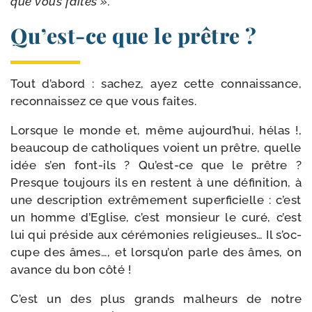
que vous faites ».
Qu’est-ce que le prêtre ?
Tout d’a­bord : sachez, ayez cette connais­sance,
recon­nais­sez ce que vous faites.
Lorsque le monde et, même aujourd’­hui, hélas !,
beau­coup de catho­liques voient un prêtre, quelle
idée s’en font-​ils ? Qu’est-​ce que le prêtre ?
Presque tou­jours ils en res­tent à une défi­ni­tion, à
une des­crip­tion extrê­me­ment super­fi­cielle : c’est
un homme d’Eglise, c’est mon­sieur le curé, c’est
lui qui pré­side aux céré­mo­nies reli­gieuses… Il s’oc­
cupe des âmes…, et lors­qu’on parle des âmes, on
avance du bon côté !
C’est un des plus grands mal­heurs de notre