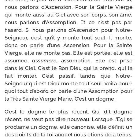
nous par­lons d’Ascension. Pour la Sainte Vierge
qui monte aus­si au Ciel avec son corps, son âme,
nous par­lons d’Assomption. Et ce n’est pas par
hasard. Si nous par­lons d’Ascension pour Notre-​
Seigneur, c’est qu’il y monte tout seul. Il monte,
donc on parle d’une Ascension. Pour la Sainte
Vierge, elle ne monte pas. Elle est por­tée, elle est
assu­mée,
assu­mere
, assomp­tion. Elle est prise
dans le Ciel. C’est le Bon Dieu qui la prend, qui la
fait mon­ter. C’est pas­sif, tan­dis que Notre-​
Seigneur qui est Dieu monte tout seul. Voilà pour­
quoi tout d’a­bord on parle d’une Assomption pour
la Très Sainte Vierge Marie. C’est un dogme.
C’est le dogme le plus récent. Qui dit dogme
récent, ne veut pas dire nou­veau. Lorsque l’Eglise
pro­clame un dogme, elle cano­nise, elle défi­nit un
des points de la foi auquel nous étions déjà tenus.