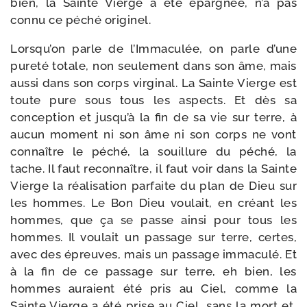
bien, la Sainte Vierge a été épar­gnée, n’a pas
connu ce péché originel.
Lorsqu’on parle de l’Immaculée, on parle d’une
pure­té totale, non seule­ment dans son âme, mais
aus­si dans son corps vir­gi­nal. La Sainte Vierge est
toute pure sous tous les aspects. Et dès sa
concep­tion et jus­qu’à la fin de sa vie sur terre, à
aucun moment ni son âme ni son corps ne vont
connaître le péché, la souillure du péché, la
tache. Il faut recon­naître, il faut voir dans la Sainte
Vierge la réa­li­sa­tion par­faite du plan de Dieu sur
les hommes. Le Bon Dieu vou­lait, en créant les
hommes, que ça se passe ain­si pour tous les
hommes. Il vou­lait un pas­sage sur terre, certes,
avec des épreuves, mais un pas­sage imma­cu­lé. Et
à la fin de ce pas­sage sur terre, eh bien, les
hommes auraient été pris au Ciel, comme la
Sainte Vierge a été prise au Ciel, sans la mort et,