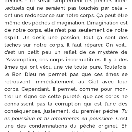
péchés – ce serait sim­ple­ment les péchés intel­
lec­tuels qui ne seraient pas tou­chés par cela –
ont une redon­dance sur notre corps. Ça peut être
même des péchés d’i­ma­gi­na­tion. L’imagination est
de notre corps, elle n’est pas seule­ment de notre
esprit. Un désir, une pas­sion, tout ça sont des
taches sur notre corps. Il faut répa­rer. On voit…
c’est un petit peu un reflet de ce mys­tère de
l’Assomption, ces corps incor­rup­tibles. Il y a des
âmes qui ont vécu une vie toute pure. Toutefois,
le Bon Dieu ne per­met pas que ces âmes se
retrouvent immé­dia­te­ment au Ciel avec leur
corps. Cependant, Il per­met, comme pour mon­
trer un signe de cette pure­té, que ces corps ne
connaissent pas la cor­rup­tion qui est l’une des
consé­quences, jus­te­ment, du pre­mier péché.
Tu
es pous­sière et tu retour­ne­ras en
pous­sière.
C’est
une des condam­na­tions du péché ori­gi­nel. Eh