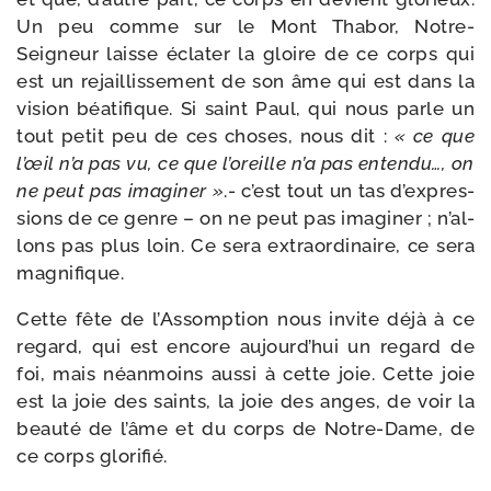
Un peu comme sur le Mont Thabor, Notre-​
Seigneur laisse écla­ter la gloire de ce corps qui
est un rejaillis­se­ment de son âme qui est dans la
vision béa­ti­fique. Si saint Paul, qui nous parle un
tout petit peu de ces choses, nous dit :
« ce que
l’œil n’a pas vu, ce que l’o­reille n’a pas enten­du…, on
ne peut pas ima­gi­ner »
.- c’est tout un tas d’ex­pres­
sions de ce genre – on ne peut pas ima­gi­ner ; n’al­
lons pas plus loin. Ce sera extra­or­di­naire, ce sera
magnifique.
Cette fête de l’Assomption nous invite déjà à ce
regard, qui est encore aujourd’­hui un regard de
foi, mais néan­moins aus­si à cette joie. Cette joie
est la joie des saints, la joie des anges, de voir la
beau­té de l’âme et du corps de Notre-​Dame, de
ce corps glorifié.