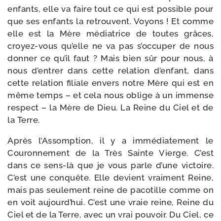
enfants, elle va faire tout ce qui est pos­sible pour
que ses enfants la retrouvent. Voyons ! Et comme
elle est la Mère média­trice de toutes grâces,
croyez-​vous qu’elle ne va pas s’oc­cu­per de nous
don­ner ce qu’il faut ? Mais bien sûr pour nous, à
nous d’en­trer dans cette rela­tion d’en­fant, dans
cette rela­tion filiale envers notre Mère qui est en
même temps – et cela nous oblige à un immense
res­pect – la Mère de Dieu. La Reine du Ciel et de
la Terre.
Après l’Assomption, il y a immé­dia­te­ment le
Couronnement de la Très Sainte Vierge. C’est
dans ce sens-​là que je vous parle d’une vic­toire.
C’est une conquête. Elle devient vrai­ment Reine,
mais pas seule­ment reine de paco­tille comme on
en voit aujourd’­hui. C’est une vraie reine, Reine du
Ciel et de la Terre, avec un vrai pou­voir. Du Ciel, ce