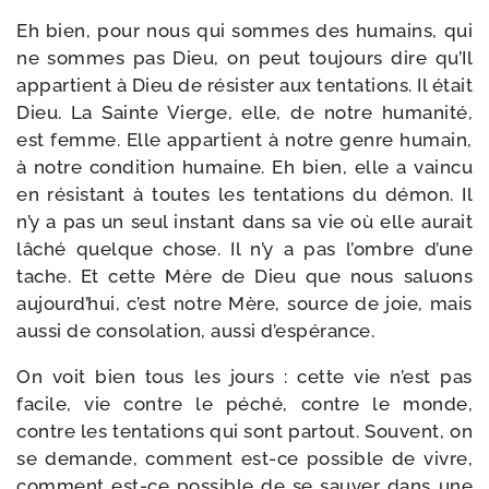
Eh bien, pour nous qui sommes des humains, qui
ne sommes pas Dieu, on peut tou­jours dire qu’Il
appar­tient à Dieu de résis­ter aux ten­ta­tions. Il était
Dieu. La Sainte Vierge, elle, de notre huma­ni­té,
est femme. Elle appar­tient à notre genre humain,
à notre condi­tion humaine. Eh bien, elle a vain­cu
en résis­tant à toutes les ten­ta­tions du démon. Il
n’y a pas un seul ins­tant dans sa vie où elle aurait
lâché quelque chose. Il n’y a pas l’ombre d’une
tache. Et cette Mère de Dieu que nous saluons
aujourd’­hui, c’est notre Mère, source de joie, mais
aus­si de conso­la­tion, aus­si d’espérance.
On voit bien tous les jours : cette vie n’est pas
facile, vie contre le péché, contre le monde,
contre les ten­ta­tions qui sont par­tout. Souvent, on
se demande, com­ment est-​ce pos­sible de vivre,
com­ment est-​ce pos­sible de se sau­ver dans une