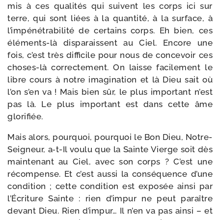
mis à ces qua­li­tés qui suivent les corps ici sur
terre, qui sont liées à la quan­ti­té, à la sur­face, à
l’im­pé­né­tra­bi­li­té de cer­tains corps. Eh bien, ces
éléments-​là dis­pa­raissent au Ciel. Encore une
fois, c’est très dif­fi­cile pour nous de conce­voir ces
choses-​là cor­rec­te­ment. On laisse faci­le­ment le
libre cours à notre ima­gi­na­tion et là Dieu sait où
l’on s’en va ! Mais bien sûr, le plus impor­tant n’est
pas là. Le plus impor­tant est dans cette âme
glorifiée.
Mais alors, pour­quoi, pour­quoi le Bon Dieu, Notre-​
Seigneur, a‑t-​Il vou­lu que la Sainte Vierge soit dès
main­te­nant au Ciel, avec son corps ? C’est une
récom­pense. Et c’est aus­si la consé­quence d’une
condi­tion ; cette condi­tion est expo­sée ain­si par
l’Écriture Sainte : rien d’im­pur ne peut paraître
devant Dieu. Rien d’im­pur… Il n’en va pas ain­si – et