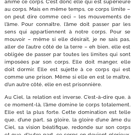
anime ce corps. C’est donc elle qui est supé­rieure
au corps. Mais en même temps, ce corps limite –
on peut dire comme ceci – les mou­ve­ments de
l’âme. Pour connaître, l’âme doit pas­ser par les
sens qui appar­tiennent à notre corps. Pour se
mou­voir – même si elle dési­rait, je ne sais pas,
aller de l’autre côté de la terre – eh bien, elle est
obli­gée de pas­ser par toutes les limites qui sont
impo­sées par son corps. Elle doit man­ger, elle
doit dor­mir. Elle est sujette à ce corps qui est
comme une pri­son. Même si elle en est le maître,
d’un autre côté, elle en est prisonnière.
Au Ciel, la rela­tion est inverse. C’est-​à-​dire que, à
ce moment-​là, l’âme domine le corps tota­le­ment.
Elle est la plus forte. Cette domi­na­tion est telle
que, d’une part, sa gloire, la gloire d’une âme du
Ciel, sa vision béa­ti­fique, redonde sur son corps
et que, d’autre part, ce corps en devient glo­rieux.