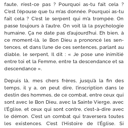
faute, n’est-​ce pas ? Pourquoi as-​tu fait cela ?
C’est l’é­pouse que tu m’as don­née. Pourquoi as-​tu
fait cela ? C’est le ser­pent qui m’a trom­pée. On
passe tou­jours à l’autre. On voit là la psy­cho­lo­gie
humaine. Ça ne date pas d’au­jourd’­hui. Eh bien, à
ce moment-​là, le Bon Dieu a pro­non­cé les sen­
tences, et dans l’une de ces sen­tences, par­lant au
diable, le ser­pent, Il dit : « Je pose une ini­mi­tié
entre toi et la Femme, entre ta des­cen­dance et sa
descendance ».
Depuis là, mes chers frères, jus­qu’à la fin des
temps, il y a, on peut dire, l’ins­crip­tion dans le
des­tin des hommes, de ce com­bat, entre ceux qui
sont avec le Bon Dieu, avec la Sainte Vierge, avec
l’Église, et ceux qui sont contre, c’est-​à-​dire avec
le démon. C’est un com­bat qui tra­ver­se­ra toutes
les exis­tences. C’est l’Histoire de l’Église. Si