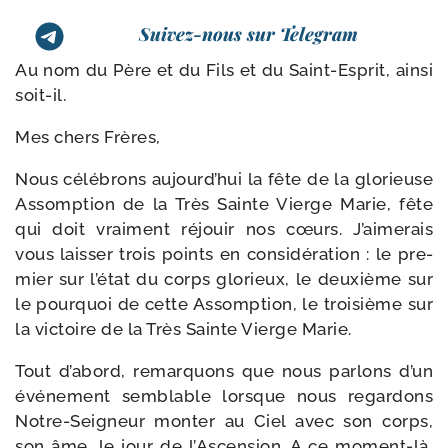
Suivez-nous sur Telegram
Au nom du Père et du Fils et du Saint-​Esprit, ain­si
soit-il.
Mes chers Frères,
Nous célé­brons aujourd’­hui la fête de la glo­rieuse
Assomption de la Très Sainte Vierge Marie, fête
qui doit vrai­ment réjouir nos cœurs. J’aimerais
vous lais­ser trois points en consi­dé­ra­tion : le pre­
mier sur l’é­tat du corps glo­rieux, le deuxième sur
le pour­quoi de cette Assomption, le troi­sième sur
la vic­toire de la Très Sainte Vierge Marie.
Tout d’a­bord, remar­quons que nous par­lons d’un
évé­ne­ment sem­blable lorsque nous regar­dons
Notre-​Seigneur mon­ter au Ciel avec son corps,
son âme, le jour de l’Ascension. A ce moment-​là,