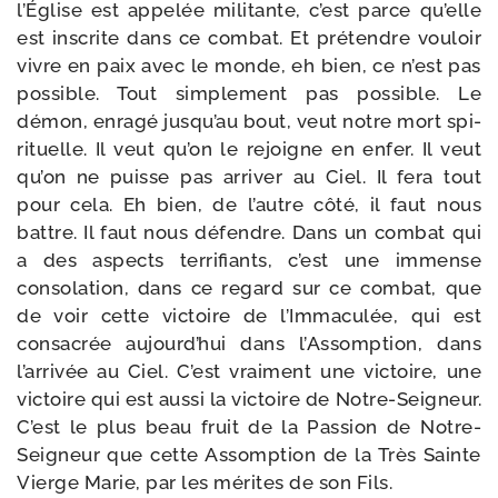
l’Église est appe­lée mili­tante, c’est parce qu’elle
est ins­crite dans ce com­bat. Et pré­tendre vou­loir
vivre en paix avec le monde, eh bien, ce n’est pas
pos­sible. Tout sim­ple­ment pas pos­sible. Le
démon, enra­gé jus­qu’au bout, veut notre mort spi­
ri­tuelle. Il veut qu’on le rejoigne en enfer. Il veut
qu’on ne puisse pas arri­ver au Ciel. Il fera tout
pour cela. Eh bien, de l’autre côté, il faut nous
battre. Il faut nous défendre. Dans un com­bat qui
a des aspects ter­ri­fiants, c’est une immense
conso­la­tion, dans ce regard sur ce com­bat, que
de voir cette vic­toire de l’Immaculée, qui est
consa­crée aujourd’­hui dans l’Assomption, dans
l’ar­ri­vée au Ciel. C’est vrai­ment une vic­toire, une
vic­toire qui est aus­si la vic­toire de Notre-​Seigneur.
C’est le plus beau fruit de la Passion de Notre-​
Seigneur que cette Assomption de la Très Sainte
Vierge Marie, par les mérites de son Fils.