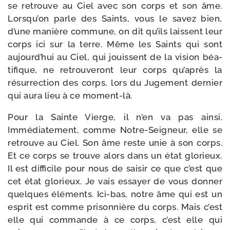
se retrouve au Ciel avec son corps et son âme.
Lorsqu’on parle des Saints, vous le savez bien,
d’une manière com­mune, on dit qu’ils laissent leur
corps ici sur la terre. Même les Saints qui sont
aujourd’­hui au Ciel, qui jouissent de la vision béa­
ti­fique, ne retrou­ve­ront leur corps qu’a­près la
résur­rec­tion des corps, lors du Jugement der­nier
qui aura lieu à ce moment-là.
Pour la Sainte Vierge, il n’en va pas ain­si.
Immédiatement, comme Notre-​Seigneur, elle se
retrouve au Ciel. Son âme reste unie à son corps.
Et ce corps se trouve alors dans un état glo­rieux.
Il est dif­fi­cile pour nous de sai­sir ce que c’est que
cet état glo­rieux. Je vais essayer de vous don­ner
quelques élé­ments. Ici-​bas, notre âme qui est un
esprit est comme pri­son­nière du corps. Mais c’est
elle qui com­mande à ce corps, c’est elle qui