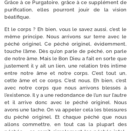
Grâce à ce Purgatoire, grâce à ce sup­plé­ment de
puri­fi­ca­tion, elles pour­ront jouir de la vision
béatifique.
Et le corps ? Eh bien, vous le savez aus­si, c’est le
même prin­cipe. Nous arri­vons sur terre avec le
péché ori­gi­nel. Ce péché ori­gi­nel, évi­dem­ment,
touche l’âme. Dès qu’on parle de péché, on parle
de notre âme. Mais le Bon Dieu a fait en sorte que
jus­te­ment il y ait un lien, une rela­tion très intime
entre notre âme et notre corps. C’est tout un,
cette âme et ce corps. C’est nous. Eh bien, c’est
avec notre corps que nous arri­vons bles­sés à
l’exis­tence. Il y a une redon­dance de l’un sur l’autre
et il arrive donc avec le péché ori­gi­nel. Nous
avons une tache. On va appe­ler cela les bles­sures
du péché ori­gi­nel. Et chaque péché que nous
allons com­mettre, en tout cas la plu­part des