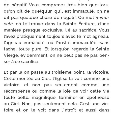
de néga­tif. Vous com­pre­nez très bien que lors­
qu’on dit de quel­qu’un qu’il est imma­cu­lé, on ne
dit pas quelque chose de néga­tif. Ce mot
imma­
cu­lé
, on le trouve dans la Sainte Écriture, d’une
manière presque exclu­sive, lié au sacri­fice. Vous
l’a­vez pra­ti­que­ment tou­jours avec le mot agneau,
l’a­gneau imma­cu­lé, ou l’hos­tie imma­cu­lée, sans
tache, toute pure. Et lors­qu’on regarde la Sainte
Vierge, évi­dem­ment, on ne peut pas ne pas pen­
ser à ce sacrifice.
Et par là on passe au troi­sième point, la vic­toire.
Cette mon­tée au Ciel, l’Eglise la voit comme une
vic­toire, et non pas seule­ment comme une
récom­pense ou comme la joie de voir cette vie
toute belle, magni­fique, ter­mi­ner en apo­théose
au Ciel. Non, pas seule­ment cela. C’est une vic­
toire et on le voit dans l’Introït et aus­si dans