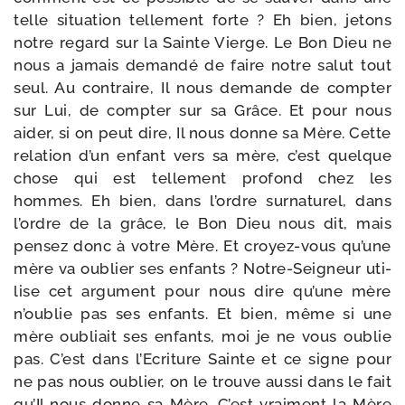
telle situa­tion tel­le­ment forte ? Eh bien, jetons
notre regard sur la Sainte Vierge. Le Bon Dieu ne
nous a jamais deman­dé de faire notre salut tout
seul. Au contraire, Il nous demande de comp­ter
sur Lui, de comp­ter sur sa Grâce. Et pour nous
aider, si on peut dire, Il nous donne sa Mère. Cette
rela­tion d’un enfant vers sa mère, c’est quelque
chose qui est tel­le­ment pro­fond chez les
hommes. Eh bien, dans l’ordre sur­na­tu­rel, dans
l’ordre de la grâce, le Bon Dieu nous dit, mais
pen­sez donc à votre Mère. Et croyez-​vous qu’une
mère va oublier ses enfants ? Notre-​Seigneur uti­
lise cet argu­ment pour nous dire qu’une mère
n’ou­blie pas ses enfants. Et bien, même si une
mère oubliait ses enfants, moi je ne vous oublie
pas. C’est dans l’Ecriture Sainte et ce signe pour
ne pas nous oublier, on le trouve aus­si dans le fait
qu’Il nous donne sa Mère. C’est vrai­ment la Mère