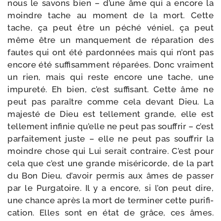
nous le savons bien – d’une âme qui a encore la
moindre tache au moment de la mort. Cette
tache, ça peut être un péché véniel, ça peut
même être un man­que­ment de répa­ra­tion des
fautes qui ont été par­don­nées mais qui n’ont pas
encore été suf­fi­sam­ment répa­rées. Donc vrai­ment
un rien, mais qui reste encore une tache, une
impu­re­té. Eh bien, c’est suf­fi­sant. Cette âme ne
peut pas paraître comme cela devant Dieu. La
majes­té de Dieu est tel­le­ment grande, elle est
tel­le­ment infi­nie qu’elle ne peut pas souf­frir – c’est
par­fai­te­ment juste – elle ne peut pas souf­frir la
moindre chose qui Lui serait contraire. C’est pour
cela que c’est une grande misé­ri­corde, de la part
du Bon Dieu, d’a­voir per­mis aux âmes de pas­ser
par le Purgatoire. Il y a encore, si l’on peut dire,
une chance après la mort de ter­mi­ner cette puri­fi­
ca­tion. Elles sont en état de grâce, ces âmes.