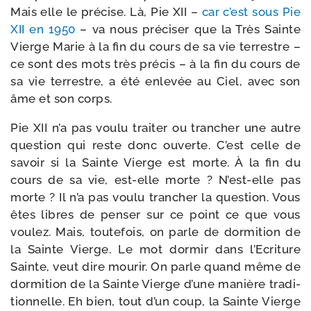
Mais elle le pré­cise. Là, Pie XII –
car c’est sous Pie
XII en 1950
– va nous pré­ci­ser que la Très Sainte
Vierge Marie à la fin du cours de sa vie ter­restre –
ce sont des mots très pré­cis – à la fin du cours de
sa vie ter­restre, a été enle­vée au Ciel, avec son
âme et son corps.
Pie XII n’a pas vou­lu trai­ter ou tran­cher une autre
ques­tion qui reste donc ouverte. C’est celle de
savoir si la Sainte Vierge est morte. À la fin du
cours de sa vie, est-​elle morte ? N’est-​elle pas
morte ? Il n’a pas vou­lu tran­cher la ques­tion. Vous
êtes libres de pen­ser sur ce point ce que vous
vou­lez. Mais, tou­te­fois, on parle de dor­mi­tion de
la Sainte Vierge. Le mot dor­mir dans l’Ecriture
Sainte, veut dire mou­rir. On parle quand même de
dor­mi­tion de la Sainte Vierge d’une manière tra­di­
tion­nelle. Eh bien, tout d’un coup, la Sainte Vierge