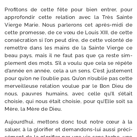
Profitons de cette fête pour bien entrer, pour
appro­fon­dir cette rela­tion avec la Très Sainte
Vierge Marie. Nous par­le­rons cet après-​midi de
cette pro­messe, de ce vœu de Louis XIII, de cette
consé­cra­tion si l’on peut dire, de cette volon­té de
remettre dans les mains de la Sainte Vierge ce
beau pays, mais il ne faut pas que ça reste sim­
ple­ment des mots. S’il a vou­lu que cela se répète
d’an­née en année, cela a un sens. C’est jus­te­ment
pour qu’on ne l’ou­blie pas. Qu’on n’ou­blie pas cette
mer­veilleuse rela­tion vou­lue par le Bon Dieu de
nous, pauvres humains, avec celle qu’Il s’é­tait
choi­sie, qui nous était choi­sie, pour qu’Elle soit sa
Mère, la Mère de Dieu.
Aujourd’hui, met­tons donc tout notre cœur à la
saluer, à la glo­ri­fier et demandons-​lui aus­si pré­ci­