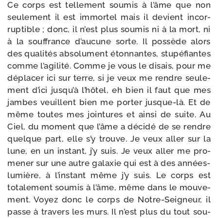
Ce corps est tel­le­ment sou­mis à l’âme que non
seule­ment il est immor­tel mais il devient incor­
rup­tible ; donc, il n’est plus sou­mis ni à la mort, ni
à la souf­france d’au­cune sorte. Il pos­sède alors
des qua­li­tés abso­lu­ment éton­nantes, stu­pé­fiantes
comme l’a­gi­li­té. Comme je vous le disais, pour me
dépla­cer ici sur terre, si je veux me rendre seule­
ment d’i­ci jus­qu’à l’hô­tel, eh bien il faut que mes
jambes veuillent bien me por­ter jusque-​là. Et de
même toutes mes join­tures et ain­si de suite. Au
Ciel, du moment que l’âme a déci­dé de se rendre
quelque part, elle s’y trouve. Je veux aller sur la
lune, en un ins­tant, j’y suis. Je veux aller me pro­
me­ner sur une autre galaxie qui est à des années-​
lumière, à l’ins­tant même j’y suis. Le corps est
tota­le­ment sou­mis à l’âme, même dans le mou­ve­
ment. Voyez donc le corps de Notre-​Seigneur, il
passe à tra­vers les murs. Il n’est plus du tout sou­