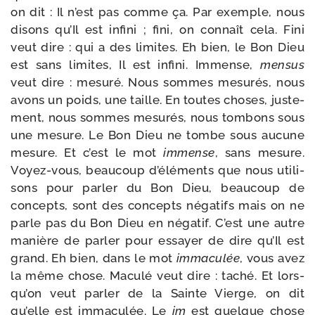
on dit : Il n’est pas comme ça. Par exemple, nous
disons qu’Il est infi­ni ; fini, on connaît cela. Fini
veut dire : qui a des limites. Eh bien, le Bon Dieu
est sans limites, Il est infi­ni. Immense,
men­sus
veut dire : mesu­ré. Nous sommes mesu­rés, nous
avons un poids, une taille. En toutes choses, jus­te­
ment, nous sommes mesu­rés, nous tom­bons sous
une mesure. Le Bon Dieu ne tombe sous aucune
mesure. Et c’est le mot
immense
, sans mesure.
Voyez-​vous, beau­coup d’élé­ments que nous uti­li­
sons pour par­ler du Bon Dieu, beau­coup de
concepts, sont des concepts néga­tifs mais on ne
parle pas du Bon Dieu en néga­tif. C’est une autre
manière de par­ler pour essayer de dire qu’Il est
grand. Eh bien, dans le mot
imma­cu­lée
, vous avez
la même chose. Maculé veut dire : taché. Et lors­
qu’on veut par­ler de la Sainte Vierge, on dit
qu’elle est imma­cu­lée. Le
im
est quelque chose