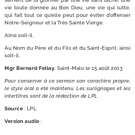
sé­ment de la glo­ri­fier par une vie sans tache, une
vie toute don­née au Bon Dieu, une vie qui lutte,
qui fait tout ce qu’elle peut pour évi­ter d’of­fen­ser
Notre-​Seigneur et la Très Sainte Vierge.
Ainsi soit-​il.
Au Nom du Père et du Fils et du Saint-​Esprit, ain­si
soit-il.
Mgr Bernard Fellay
, Saint-​Malo le 15 août 2013
Pour conser­ver à ce ser­mon son carac­tère propre,
le style oral a été main­te­nu. Les sur­li­gnages et les
inter­titres sont de la rédac­tion de LPL
Source
: LPL
Version audio
: