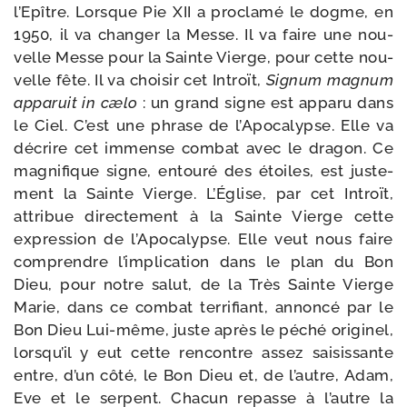
l’Epître. Lorsque Pie XII a pro­cla­mé le dogme, en
1950, il va chan­ger la Messe. Il va faire une nou­
velle Messe pour la Sainte Vierge, pour cette nou­
velle fête. Il va choi­sir cet Introït,
Signum mag­num
appa­ruit in cælo
: un grand signe est appa­ru dans
le Ciel. C’est une phrase de l’Apocalypse. Elle va
décrire cet immense com­bat avec le dra­gon. Ce
magni­fique signe, entou­ré des étoiles, est jus­te­
ment la Sainte Vierge. L’Église, par cet Introït,
attri­bue direc­te­ment à la Sainte Vierge cette
expres­sion de l’Apocalypse. Elle veut nous faire
com­prendre l’im­pli­ca­tion dans le plan du Bon
Dieu, pour notre salut, de la Très Sainte Vierge
Marie, dans ce com­bat ter­ri­fiant, annon­cé par le
Bon Dieu Lui-​même, juste après le péché ori­gi­nel,
lors­qu’il y eut cette ren­contre assez sai­sis­sante
entre, d’un côté, le Bon Dieu et, de l’autre, Adam,
Eve et le ser­pent. Chacun repasse à l’autre la