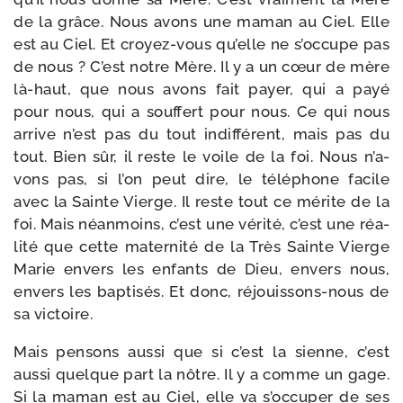
de la grâce. Nous avons une maman au Ciel. Elle
est au Ciel. Et croyez-​vous qu’elle ne s’oc­cupe pas
de nous ? C’est notre Mère. Il y a un cœur de mère
là-​haut, que nous avons fait payer, qui a payé
pour nous, qui a souf­fert pour nous. Ce qui nous
arrive n’est pas du tout indif­fé­rent, mais pas du
tout. Bien sûr, il reste le voile de la foi. Nous n’a­
vons pas, si l’on peut dire, le télé­phone facile
avec la Sainte Vierge. Il reste tout ce mérite de la
foi. Mais néan­moins, c’est une véri­té, c’est une réa­
li­té que cette mater­ni­té de la Très Sainte Vierge
Marie envers les enfants de Dieu, envers nous,
envers les bap­ti­sés. Et donc, réjouissons-​nous de
sa victoire.
Mais pen­sons aus­si que si c’est la sienne, c’est
aus­si quelque part la nôtre. Il y a comme un gage.
Si la maman est au Ciel, elle va s’oc­cu­per de ses