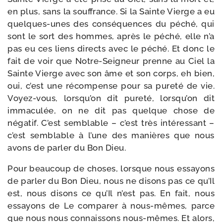
en plus, sans la souf­france. Si la Sainte Vierge a eu
quelques-​unes des consé­quences du péché, qui
sont le sort des hommes, après le péché, elle n’a
pas eu ces liens directs avec le péché. Et donc le
fait de voir que Notre-​Seigneur prenne au Ciel la
Sainte Vierge avec son âme et son corps, eh bien,
oui, c’est une récom­pense pour sa pure­té de vie.
Voyez-​vous, lors­qu’on dit pure­té, lors­qu’on dit
imma­cu­lée, on ne dit pas quelque chose de
néga­tif. C’est sem­blable – c’est très inté­res­sant –
c’est sem­blable à l’une des manières que nous
avons de par­ler du Bon Dieu.
Pour beau­coup de choses, lorsque nous essayons
de par­ler du Bon Dieu, nous ne disons pas ce qu’Il
est, nous disons ce qu’Il n’est pas. En fait, nous
essayons de Le com­pa­rer à nous-​mêmes, parce
que nous nous connais­sons nous-​mêmes. Et alors,