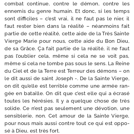
com­bat conti­nue, contre le démon, contre les
enne­mis du genre humain. Et donc, si les temps
sont dif­fi­ciles – c’est vrai, il ne faut pas le nier, il
faut res­ter bien dans la réa­li­té – néan­moins fait
par­tie de cette réa­li­té, cette aide de la Très Sainte
Vierge Marie pour nous, cette aide du Bon Dieu,
de sa Grâce. Ça fait par­tie de la réa­li­té, il ne faut
pas l’ou­blier cela, même si cela ne se voit pas,
même si cela ne tombe pas sous le sens. La Reine
du Ciel et de la Terre est Terreur des démons – on
le dit aus­si de saint Joseph -. De la Sainte Vierge,
on dit qu’elle est ter­rible comme une armée ran­
gée en bataille. On dit que c’est elle qui a écra­sé
toutes les héré­sies. Il y a quelque chose de très
solide. Ce n’est pas seule­ment une dévo­tion, une
sen­si­ble­rie, non. Cet amour de la Sainte Vierge,
pour nous mais aus­si contre tout ce qui est oppo­
sé à Dieu, est très fort.