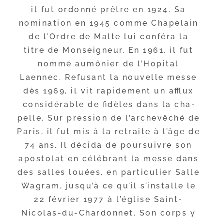
il fut ordon­né prêtre en 1924. Sa
nomi­na­tion en 1945 comme Chapelain
de l’Ordre de Malte lui confé­ra la
titre de Monseigneur. En 1961, il fut
nom­mé aumô­nier de l’Hopital
Laennec. Refusant la nou­velle messe
dès 1969, il vit rapi­de­ment un afflux
consi­dé­rable de fidèles dans la cha­
pelle. Sur pres­sion de l’ar­che­vê­ché de
Paris, il fut mis à la retraite à l’âge de
74 ans. Il déci­da de pour­suivre son
apos­to­lat en célé­brant la messe dans
des salles louées, en par­ti­cu­lier Salle
Wagram, jus­qu’à ce qu’il s’ins­talle le
22 février 1977 à l’é­glise Saint-​
Nicolas-​du-​Chardonnet. Son corps y