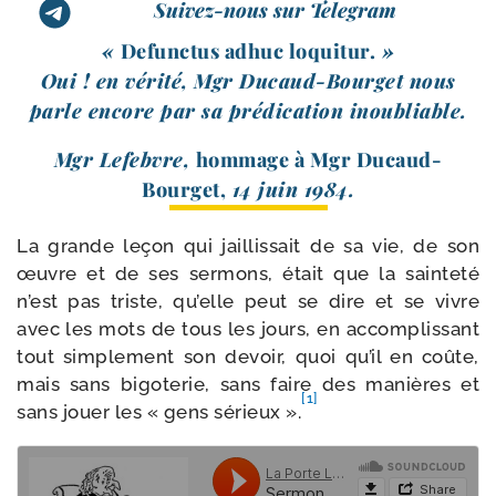
Suivez-nous sur Telegram
«
Defunctus adhuc loqui­tur.
»
Oui ! en véri­té, Mgr Ducaud-​Bourget nous
parle encore par sa pré­di­ca­tion inoubliable.
Mgr Lefebvre,
hom­mage à Mgr Ducaud-​
Bourget,
14 juin 1984.
La grande leçon qui jaillis­sait de sa vie, de son
œuvre et de ses ser­mons, était que la sain­te­té
n’est pas triste, qu’elle peut se dire et se vivre
avec les mots de tous les jours, en accom­plis­sant
tout sim­ple­ment son devoir, quoi qu’il en coûte,
mais sans bigo­te­rie, sans faire des manières et
[1]
sans jouer les « gens sérieux ».