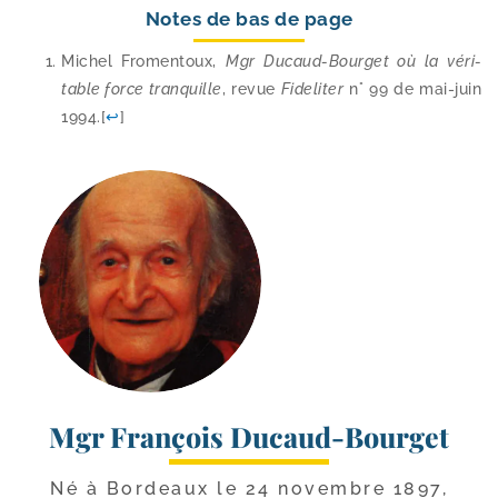
Notes de bas de page
Michel Fromentoux,
Mgr Ducaud-​Bourget où la véri­
table force tran­quille
, revue
Fideliter
n° 99 de mai-​juin
1994.
[
↩
]
Mgr François Ducaud-Bourget
Né à Bordeaux le 24 novembre 1897,