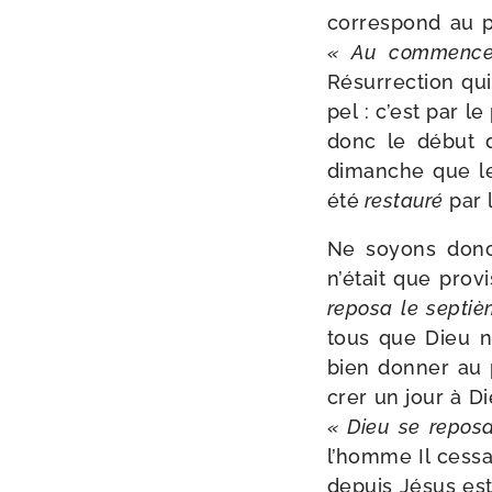
cor­res­pond au p
« Au com­men­ce
Résurrection qui 
pel : c’est par 
donc le début de
dimanche que l
été
res­tau­ré
par 
Ne soyons donc 
n’était que pro­
repo­sa le sep­ti
tous que Dieu n’e
bien don­ner au p
crer un jour à Di
« Dieu se repo­s
l’homme Il ces­sa
depuis Jésus est