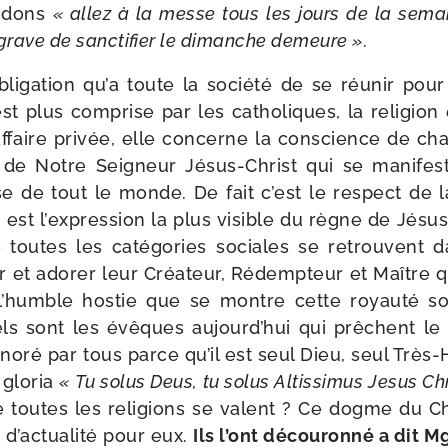
n­dons
« allez à la messe tous les jours de la semai
 grave de sanc­ti­fier le dimanche demeure »
.
bligation qu’a toute la socié­té de se réunir pou
st plus com­prise par les catho­liques, la reli­gio
ffaire pri­vée, elle concerne la conscience de cha­
de Notre Seigneur Jésus-​Christ qui se mani­fest
 de tout le monde. De fait c’est le res­pect de 
i est l’expression la plus visible du règne de Jésu
e toutes les caté­go­ries sociales se retrouvent d
er et ado­rer leur Créateur, Rédempteur et Maître q
’humble hos­tie que se montre cette royau­té so
els sont les évêques aujourd’hui qui prêchent le
no­ré par tous parce qu’il est seul Dieu, seul Très-
 glo­ria
« Tu solus Deus, tu solus Altissimus Jesus Ch
e toutes les reli­gions se valent ? Ce dogme du Chr
s d’actualité pour eux.
Ils l’ont décou­ron­né a dit 