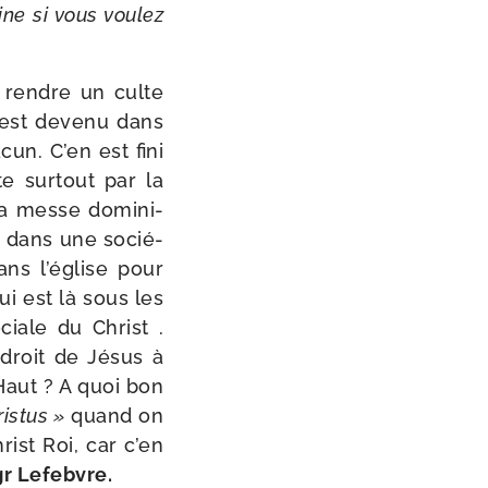
ne si vous vou­lez
r rendre un culte
n est deve­nu dans
cun. C’en est fini
e sur­tout par la
la messe domi­ni­
s dans une socié­
ans l’église pour
ui est là sous les
ciale du Christ .
 droit de Jésus à
​Haut ? A quoi bon
ristus »
quand on
ist Roi, car c’en
Mgr Lefebvre.