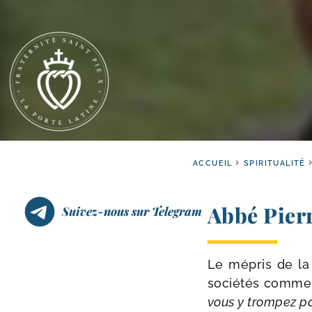
ACCUEIL
SPIRITUALITÉ
Abbé Pier
Suivez-nous sur Telegram
Le mépris de la
socié­tés comme s
vous y trom­pez p