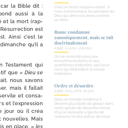
car la Bible dit :
C’est un texte toujours vivant ; il
nous communique les pensées du
­pond aus­si à la
Dieu qui aime nos âmes comme
un Père.
é et la mort (rap­
 Résurrection est
Rome condamne
t. Ainsi c’est le
canoniquement, mais se tait
doctrinalement
e dimanche qu’il a
ABBÉ ALAIN LORANS
On ne reviendra plus aux
excommunications et aux
en Testament qui
anathèmes tridentins, sauf pour
ceux qui défendent la messe
otif que
« Dieu se
tridentine.
ait, nous savons
Ordre et désordre
, mais il fal­lait
ABBÉ PHILIPPE PAZAT
ser­vile et consa­
Dans un monde moderne il
rs et l’expression
devient plus facile de glisser dans
cette spirale de désordre moral,
e jour où il créa
d’où la nécessité urgente de
restaurer l’ordre autour de nous.
t nou­velles. Mais
is en place,
« les