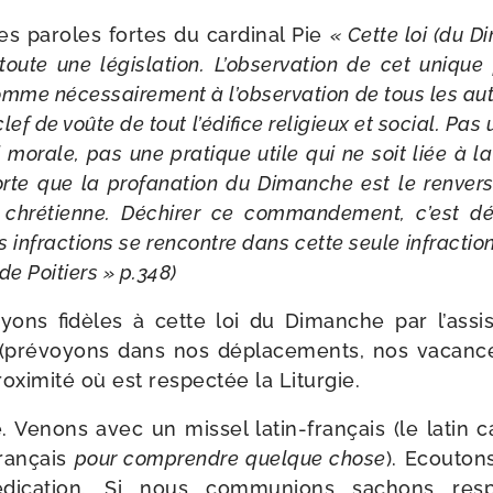
s paroles fortes du car­di­nal Pie
« Cette loi (du D
toute une légis­la­tion. L’observation de cet unique
omme néces­sai­re­ment à l’observation de tous les au
ef de voûte de tout l’édifice reli­gieux et social. Pas 
 morale, pas une pra­tique utile qui ne soit liée à la sa
te que la pro­fa­na­tion du Dimanche est le ren­ver­
chré­tienne. Déchirer ce com­man­de­ment, c’est déc
es infrac­tions se ren­contre dans cette seule infrac­ti
e Poitiers » p.348)
yons fidèles à cette loi du Dimanche par l’assi
(pré­voyons dans nos dépla­ce­ments, nos vacance
oxi­mi­té où est res­pec­tée la Liturgie.
 Venons avec un mis­sel latin-​français (le latin c
fran­çais
pour com­prendre quelque chose
). Ecouton
é­di­ca­tion. Si nous com­mu­nions sachons res­