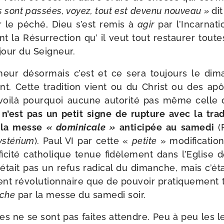
sont pas­sées, voyez, tout est deve­nu nou­veau »
di
er le péché, Dieu s’est remis à
agir
par l’Incarnati
nt la Résurrection qu’ il veut tout res­tau­rer tou
jour du Seigneur.
eur désor­mais c’est et ce sera tou­jours le di
nt. Cette tra­di­tion vient ou du Christ ou des apôt
t voi­là pour­quoi aucune auto­ri­té pas même cell
 n’est pas un petit signe de rup­ture avec la tra­d
sé la messe
« domi­ni­cale »
anti­ci­pée au same­di
(
­té­rium
). Paul VI par cette «
petite
» modi­fi­ca­tio
­fi­ci­té catho­lique tenue fidè­le­ment dans l’Eglise
était pas un refus radi­cal du dimanche, mais c’éta
nt révo­lu­tion­naire que de pou­voir pra­ti­que­ment
nche
par la messe du same­di soir.
s ne se sont pas faites attendre. Peu à peu les l