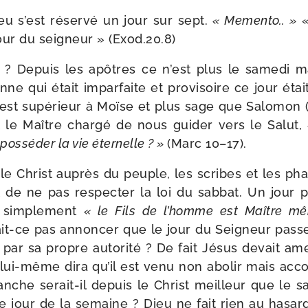
ieu s’est réser­vé un jour sur sept.
« Memento.. »
«
 jour du sei­gneur » (Exod.20.8)
 ? Depuis les apôtres ce n’est plus le same­di 
nne qui était impar­faite et pro­vi­soire ce jour étai
 est supé­rieur à Moïse et plus sage que Salomon (M
t le Maître char­gé de nous gui­der vers le Salut,
 pos­sé­der la vie éter­nelle ? »
(Marc 10–17).
r le Christ auprès du peuple, les scribes et les pha­
t de ne pas res­pec­ter la loi du sab­bat. Un jour
 sim­ple­ment
« le Fils de l’homme est Maître 
it-ce pas annon­cer que le jour du Seigneur pas­se­
par sa propre auto­ri­té ? De fait Jésus devait ame­
t lui-​même dira qu’il est venu non abo­lir mais accom
anche serait-​il depuis le Christ meilleur que le s
re jour de la semaine ? Dieu ne fait rien au hasar