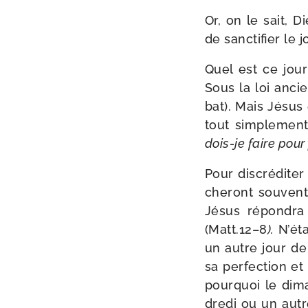
Or, on le sait, D
de sanc­ti­fier le
Quel est ce jour
Sous la loi ancie
bat). Mais Jésus
tout sim­ple­men
dois-​je faire pour
Pour dis­cré­di­te
che­ront sou­ven
Jésus répon­dra
(Matt.12–8
).
N’éta
un autre jour de 
sa per­fec­tion e
pour­quoi le dim
dre­di ou un aut