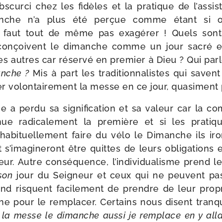
s­cur­ci chez les fidèles et la pra­tique de l’assi
che n’a plus été per­çue comme étant si obli
ne faut tout de même pas exa­gé­rer ! Quels sont
 conçoivent le dimanche comme un jour sacré et f
des autres car réser­vé en pre­mier à Dieu ? Qui p
anche ?
Mis à part les tra­di­tion­na­listes qui save
r volon­tai­re­ment la messe en ce jour, qua­si­men
 a per­du sa signi­fi­ca­tion et sa valeur car la com
ue radi­ca­le­ment la pre­mière et si les pra­ti­
habi­tuel­le­ment faire du vélo le Dimanche ils ir
t s’imagineront être quittes de leurs obli­ga­tions
eur. Autre consé­quence, l’individualisme prend l
son
jour du Seigneur et ceux qui ne peuvent pas 
nd risquent faci­le­ment de prendre de leur pro
ne pour le rem­pla­cer. Certains nous disent tran­q
 la messe le dimanche aus­si je rem­place en y all