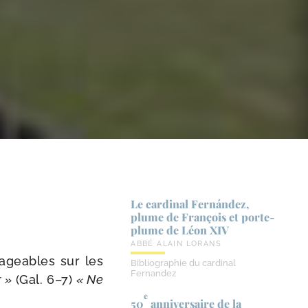
Le cardinal Fernández,
plume de François et porte-​
plume de Léon XIV
ABBÉ ALAIN LORANS
­geables sur les
Bibliographie du cardinal
Fernandez
r »
(Gal. 6–7)
« Ne
e
50
anniversaire de la