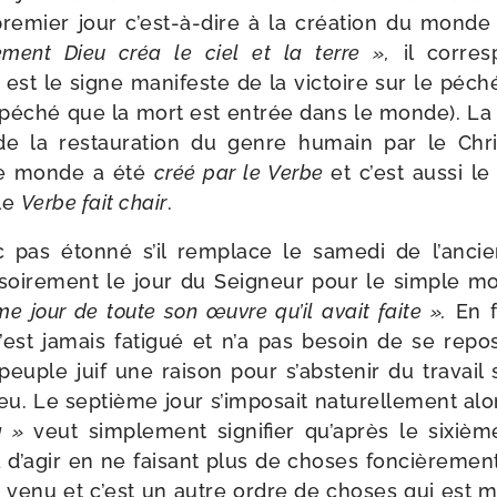
re­mier jour c’est-à-dire à la créa­tion du monde 
­ment Dieu créa le ciel et la terre »,
il cor­res
est le signe mani­feste de la vic­toire sur le péch
le péché que la mort est entrée dans le monde). La
 la res­tau­ra­tion du genre humain par le Chris
e monde a été
créé par le Verbe
et c’est aus­si l
le
Verbe fait chair
.
pas éton­né s’il rem­place le same­di de l’anci
vi­soi­re­ment le jour du Seigneur pour le simple m
ème jour de toute son œuvre qu’il avait faite ».
En f
st jamais fati­gué et n’a pas besoin de se repo­ser
euple juif une rai­son pour s’abstenir du tra­vail 
eu. Le sep­tième jour s’imposait natu­rel­le­ment alo
a »
veut sim­ple­ment signi­fier qu’après le sixièm
 d’agir en ne fai­sant plus de choses fon­ciè­re­men
 venu et c’est un autre ordre de choses qui est m