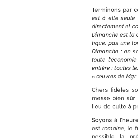
Terminons par ce
est à elle seule 
direc­te­ment et c
Dimanche est la cl
tique, pas une loi
Dimanche : en sor
toute l’économie 
entière ; toutes l
« œuvres de Mgr d
Chers fidèles so
messe bien sûr 
lieu de culte à pr
Soyons à l’heure.
est
romaine
, le 
pos­sible la pr