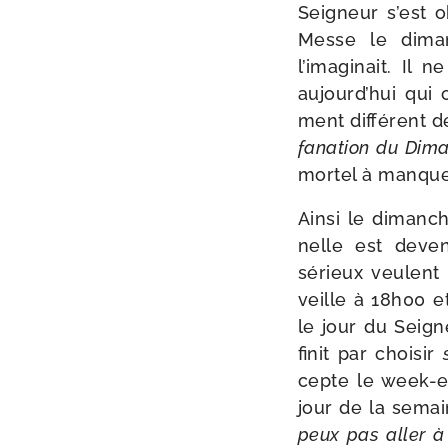
Seigneur s’est ob
Messe le diman
l’imaginait. Il 
aujourd’hui qui
ment dif­fé­rent 
fa­na­tion du Dim
mor­tel à man­que
Ainsi le dimanche
nelle est deve­n
sérieux veulent 
veille à 18h00 e
le jour du Seign
finit par choi­sir
cepte le week-​e
jour de la semai
peux pas aller à