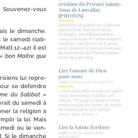
création du Prieuré Sainte-​
 Souvenez-​vous
Anne de Lanvallay
[PHOTOS]
Dimanche 26 juillet, en la fête de
sainte Anne, Patronne de la
mais le dimanche.
Bretagne, 700 fidèles étaient
t le same­di (sab­
venus entourer M. l'abbé Peignot,
Supérieur du District de France,
att.12–42) il est
pour célébrer le 50e anniversaire
de la création du Prieuré Sainte-
« bon Maître que
Anne de Lanvallay
Lire l’amour de Dieu
pour nous
ri­siens lui repro­
ABBÉ FRANÇOIS DELMOTTE
 pour se défendre
« Qu’a voulu Dieu en venant parmi
même du Sabbat »
nous, sinon nous montrer son
Amour ? Si jusqu’ici nous ne nous
rait du same­di à
pressions pas de l’aimer, du moins
ne tardons plus à lui rendre
ner la reli­gion à
amour pour amour. »
­plir la loi
.
Mais
Lire la Sainte Écriture
ame­di ou le ven­
ABBÉ LOUIS-EDOUARD
d. Si le dimanche
MEUGNIOT