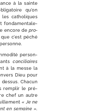
stance à la sainte
­ga­toire qu’on
 les catho­liques
on­da­men­ta­le­
arle encore de
pro­
nt que c’est péché
t personne.
­mo­di­té per­son­
quants
conci­liaires
ont à la messe la
 envers Dieu pour
e des­sus. Chacun
rem­plir le pré­
pre chef un autre
uille­ment
« Je ne
ant en semaine ».