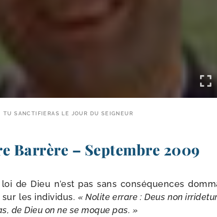
TU SANCTIFIERAS LE JOUR DU SEIGNEUR
re Barrère – Septembre 2009
 loi de Dieu n’est pas sans consé­quences dom­ma
ur les indi­vi­dus.
« Nolite errare : Deus non irri­de­tu
as, de Dieu on ne se moque pas. »