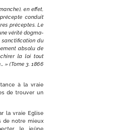
imanche), en effet,
 pré­cepte conduit
tres pré­ceptes. Le
une véri­té dog­ma­
nc­ti­fi­ca­tion du
se­ment abso­lu de
hi­rer la loi tout
on… » (Tome 3. 1866
stance à la vraie
s de trou­ver un
ar la vraie Eglise
s de notre mieux
pec­ter le jeûne