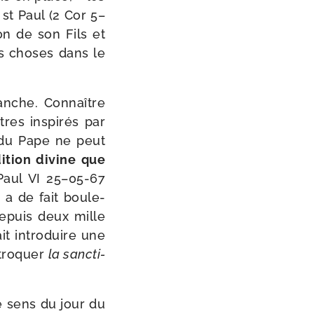
t st Paul (2 Cor 5–
on de son Fils et
tes choses dans le
manche. Connaître
res ins­pi­rés par
e du Pape ne peut
i­tion divine que
Paul VI 25–05-67
n a de fait bou­le­
 depuis deux mille
it intro­duire une
 tro­quer
la sanc­ti­
e sens du jour du