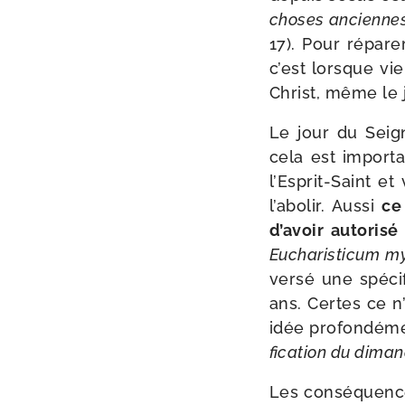
choses anciennes 
17). Pour répa­r
c’est lorsque vie
Christ, même le 
Le jour du Seign
cela est impor­ta
l’Esprit-Saint e
l’abolir. Aussi
ce
d’avoir auto­ri­
Eucharisticum mys
ver­sé une spé­ci
ans. Certes ce n’
idée pro­fon­dé­me
fi­ca­tion du dima
Les consé­quence