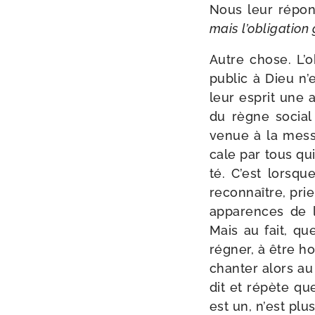
Nous leur répo
mais l’obligation
Autre chose. L’o
public à Dieu n’e
leur esprit une a
du règne social 
venue à la messe
cale par tous qu
té. C’est lorsqu
recon­naître, pri
appa­rences de l
Mais au fait, qu
régner, à être ho
chan­ter alors au
dit et répète qu
est un, n’est plu