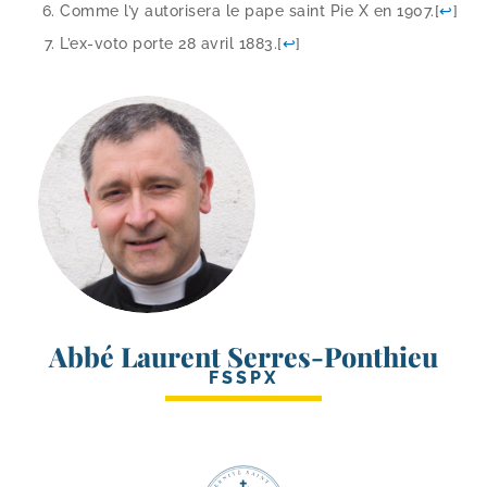
Comme l’y auto­ri­se­ra le pape saint Pie X en 1907.
[
↩
]
L’ex-voto porte 28 avril 1883.
[
↩
]
Abbé Laurent Serres-Ponthieu
FSSPX