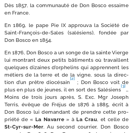
Dès 1857, la com­mu­nau­té de Don Bosco essaime
en France.
En 1869, le pape Pie IX approu­va la Société de
Saint-​François-​de-​Sales (salé­siens), fon­dée par
Don Bosco en 1854.
En 1876, Don Bosco a un songe de la sainte Vierge
lui mon­trant deux petits bâti­ments où tra­vaillent
quelques dizaines d’orphelins qui apprennent les
métiers de la terre et de la vigne, sous la direc­
[2]
tion d’un prêtre dio­cé­sain
; Don Bosco voit de
[3]
plus en plus de jeunes, il en sort des Salésiens
…
Moins de trois jours après, S. Exc. Mgr Joseph
Terris, évêque de Fréjus de 1876 à 1885, écrit à
Don Bosco lui deman­dant de prendre cette pro­
prié­té de «
La Navarre
» à
La Crau
, et celle de
St-​Cyr-​sur-​Mer
. Au second cour­rier, Don Bosco