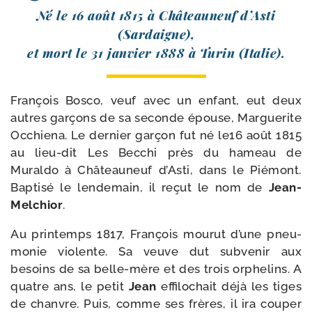
Né le 16 août 1815 à Châteauneuf d’Asti
(Sardaigne),
et mort le 31 jan­vier 1888 à Turin (Italie).
François Bosco, veuf avec un enfant, eut deux
autres gar­çons de sa seconde épouse, Marguerite
Occhiena. Le der­nier gar­çon fut né le16 août 1815
au lieu-​dit Les Becchi près du hameau de
Muraldo à Châteauneuf d’Asti, dans le Piémont.
Baptisé le len­de­main, il reçut le nom de
Jean-​
Melchior
.
Au prin­temps 1817, François mou­rut d’une pneu­
mo­nie vio­lente. Sa veuve dut sub­ve­nir aux
besoins de sa belle-​mère et des trois orphe­lins. A
quatre ans, le petit
Jean
effi­lo­chait déjà les tiges
de chanvre. Puis, comme ses frères, il ira cou­per