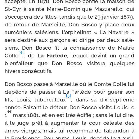
accepte. En 1878, Don Bosco confie la mai­son de
St-​Cyr à sainte Marie-​Dominique Mazzarello, qui
s’occupera des filles, tan­dis que le 29 jan­vier 1879,
de retour de Marseille, Don Bosco y place deux
aumô­niers salé­siens. L’orphelinat « La Navarre »
sera des­ti­né aux gar­çons et diri­gé par deux salé­
siens. Don Bosco fit la connais­sance de Maître
[4]
Colle
, de
La Farlède
, lequel devint un grand
bien­fai­teur que Don Bosco visi­te­ra quelques
hivers consécutifs.
Don Bosco passe à Marseille où le Comte Colle lui
dépê­cha de pas­ser à La Farlède pour gué­rir son
[5]
fils, Louis, tuber­cu­leux
, dans sa dix-​septième
année. Faisant le détour, Don Bosco visite Louis le
er
1
mars 1881, et en est très édi­fié ; sans le lui dire,
il le juge prêt à aug­men­ter la cour céleste des
âmes vierges, mais lui recom­mande l’abandon à
la Providence. Peu après, Louis, décé­da le 3 avril.