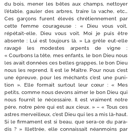
du bois, mener les bêtes aux champs, net­toyer
l’étable, gau­ler des arbres, traire la vache, etc…
Ces gar­çons furent éle­vés chré­tien­ne­ment par
cette femme cou­ra­geuse : « Dieu vous voit,
répétait-​elle, Dieu vous voit. Moi je puis être
absente : Lui est tou­jours là. » La grêle eut-​elle
rava­gé les modestes arpents de vigne :
« Courbons la tête, mes enfants, le bon Dieu nous
les avait don­nées ces belles grappes, le bon Dieu
nous les reprend. Il est le Maître. Pour nous c’est
une épreuve, pour les méchants c’est une puni­
tion ». Elle for­mait sur­tout leur cœur : « Mes
petits, comme nous devons aimer le bon Dieu qui
nous four­nit le néces­saire. Il est vrai­ment notre
père, notre père qui est aux cieux. » – « Tous ces
astres mer­veilleux, c’est Dieu qui les a mis là-​haut.
Si le fir­ma­ment est si beau, que sera-​ce du para­
dis ? » Illettrée, elle connais­sait néan­moins par