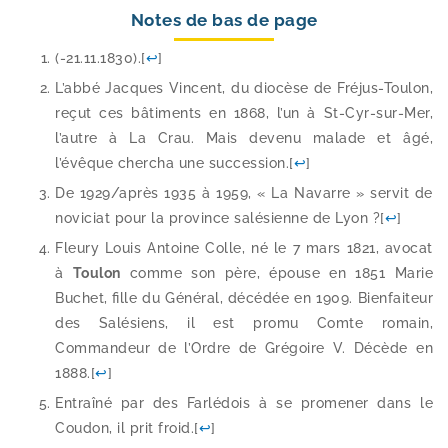
Notes de bas de page
(-21.11.1830).
[
↩
]
L’abbé Jacques Vincent, du dio­cèse de Fréjus-​Toulon,
reçut ces bâti­ments en 1868, l’un à St-​Cyr-​sur-​Mer,
l’autre à La Crau. Mais deve­nu malade et âgé,
l’évêque cher­cha une suc­ces­sion.
[
↩
]
De 1929/​après 1935 à 1959, « La Navarre » ser­vit de
novi­ciat pour la pro­vince salé­sienne de Lyon ?
[
↩
]
Fleury Louis Antoine Colle, né le 7 mars 1821, avo­cat
à
Toulon
comme son père, épouse en 1851 Marie
Buchet, fille du Général, décé­dée en 1909. Bienfaiteur
des Salésiens, il est pro­mu Comte romain,
Commandeur de l’Ordre de Grégoire V. Décède en
1888.
[
↩
]
Entraîné par des Farlédois à se pro­me­ner dans le
Coudon, il prit froid.
[
↩
]