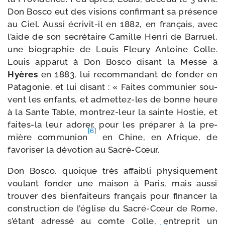
Don Bosco eut des visions confir­mant sa pré­sence
au Ciel. Aussi écrivit-​il en 1882, en fran­çais, avec
l’aide de son secré­taire Camille Henri de Barruel,
une bio­gra­phie de Louis Fleury Antoine Colle.
Louis appa­rut à Don Bosco disant la Messe à
Hyères
en 1883, lui recom­man­dant de fon­der en
Patagonie, et lui disant : « Faites com­mu­nier sou­
vent les enfants, et admettez-​les de bonne heure
à la Sante Table, montrez-​leur la sainte Hostie, et
faites-​la leur ado­rer, pour les pré­pa­rer à la pre­
[6]
mière com­mu­nion
en Chine, en Afrique, de
favo­ri­ser la dévo­tion au Sacré-Cœur.
Don Bosco, quoique très affai­bli phy­si­que­ment
vou­lant fon­der une mai­son à Paris, mais aus­si
trou­ver des bien­fai­teurs fran­çais pour finan­cer la
construc­tion de l’église du Sacré-​Cœur de Rome,
s’étant adres­sé au comte Colle, entre­prit un