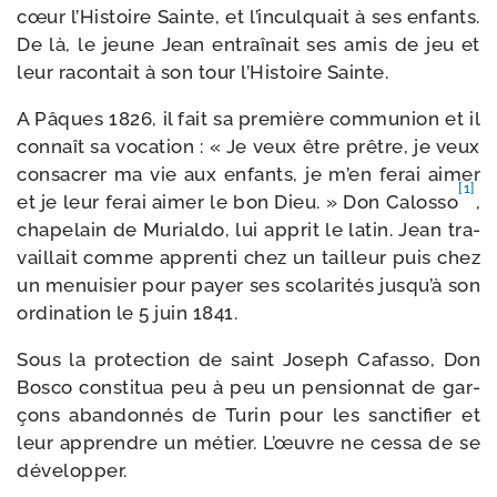
cœur l’Histoire Sainte, et l’inculquait à ses enfants.
De là, le jeune Jean entraî­nait ses amis de jeu et
leur racon­tait à son tour l’Histoire Sainte.
A Pâques 1826, il fait sa pre­mière com­mu­nion et il
connaît sa voca­tion : « Je veux être prêtre, je veux
consa­crer ma vie aux enfants, je m’en ferai aimer
[1]
et je leur ferai aimer le bon Dieu. » Don Calosso
,
cha­pe­lain de Murialdo, lui apprit le latin. Jean tra­
vaillait comme appren­ti chez un tailleur puis chez
un menui­sier pour payer ses sco­la­ri­tés jusqu’à son
ordi­na­tion le 5 juin 1841.
Sous la pro­tec­tion de saint Joseph Cafasso, Don
Bosco consti­tua peu à peu un pen­sion­nat de gar­
çons aban­don­nés de Turin pour les sanc­ti­fier et
leur apprendre un métier. L’œuvre ne ces­sa de se
développer.