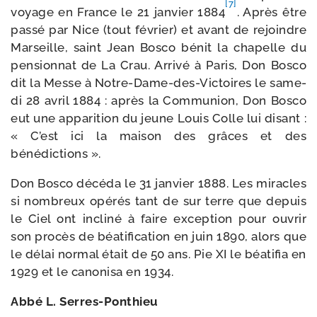
[7]
voyage en France le 21 jan­vier 1884
. Après être
pas­sé par Nice (tout février) et avant de rejoindre
Marseille, saint Jean Bosco bénit la cha­pelle du
pen­sion­nat de La Crau. Arrivé à Paris, Don Bosco
dit la Messe à Notre-​Dame-​des-​Victoires le same­
di 28 avril 1884 : après la Communion, Don Bosco
eut une appa­ri­tion du jeune Louis Colle lui disant :
« C’est ici la mai­son des grâces et des
bénédictions ».
Don Bosco décé­da le 31 jan­vier 1888. Les miracles
si nom­breux opé­rés tant de sur terre que depuis
le Ciel ont incli­né à faire excep­tion pour ouvrir
son pro­cès de béa­ti­fi­ca­tion en juin 1890, alors que
le délai nor­mal était de 50 ans. Pie XI le béa­ti­fia en
1929 et le cano­ni­sa en 1934.
Abbé L. Serres-Ponthieu