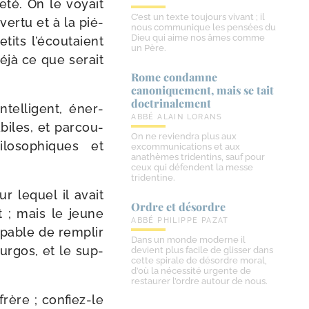
e­té. On le voyait
C’est un texte toujours vivant ; il
er­tu et à la pié­
nous communique les pensées du
Dieu qui aime nos âmes comme
etits l’écoutaient
un Père.
déjà ce que serait
Rome condamne
canoniquement, mais se tait
doctrinalement
ntelligent, éner­
ABBÉ ALAIN LORANS
biles, et par­cou­
On ne reviendra plus aux
lo­so­phiques et
excommunications et aux
anathèmes tridentins, sauf pour
ceux qui défendent la messe
tridentine.
ur lequel il avait
Ordre et désordre
t ; mais le jeune
ABBÉ PHILIPPE PAZAT
­pable de rem­plir
Dans un monde moderne il
urgos, et le sup­
devient plus facile de glisser dans
cette spirale de désordre moral,
d’où la nécessité urgente de
restaurer l’ordre autour de nous.
rère ; confiez-​le