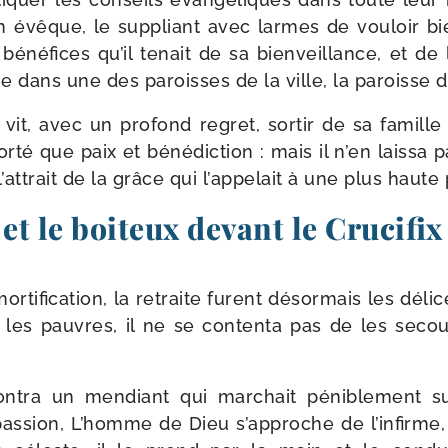
 évêque, le sup­pliant avec larmes de vou­loir b
béné­fices qu’il tenait de sa bien­veillance, et de
­nie dans une des paroisses de la ville, la paroiss
it, avec un pro­fond regret, sor­tir de sa famille 
r­té que paix et béné­dic­tion : mais il n’en lais­sa
attrait de la grâce qui l’ap­pe­lait à une plus haute
 et le boiteux devant le Crucifi
mor­ti­fi­ca­tion, la retraite furent désor­mais les dé
es pauvres, il ne se conten­ta pas de les secou­ri
con­tra un men­diant qui mar­chait péni­ble­ment s
s­sion, L’homme de Dieu s’approche de l’infirme,