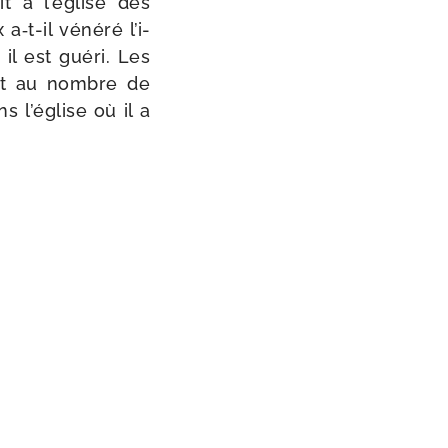
it à l’église des
t-​il véné­ré l’i­
il est gué­ri. Les
nt au nombre de
 l’église où il a