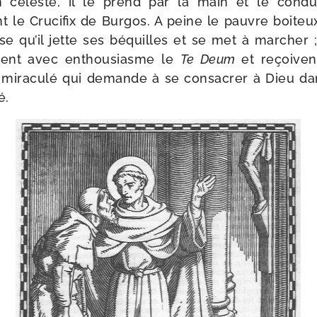
tion céleste, il le prend par la main et le condu
 le Crucifix de Burgos. A peine le pauvre boi­teux a‑
e qu’il jette ses béquilles et se met à mar­cher ; 
nnent avec enthou­siasme le
Te Deum
et reçoive
 mira­cu­lé qui demande à se consa­crer à Dieu dans
é.