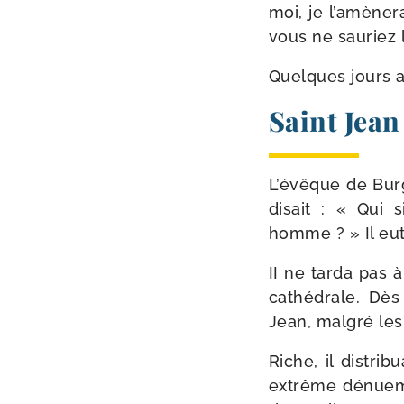
moi, je l’amènera
vous ne sau­riez l
Quelques jours ap
Saint Jea
L’évêque de Bur
disait : « Qui 
homme ? » Il eut 
II ne tar­da pas
cathé­drale. Dè
Jean, mal­gré les 
Riche, il dis­tri
extrême dénue­me