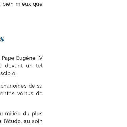
­ra bien mieux que
s
e Pape Eugène IV
re devant un tel
sciple.
 cha­noines de sa
entes ver­tus de
 au milieu du plus
 l’étude, au soin