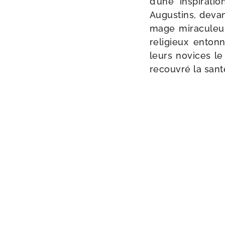
d’une ins­pi­ra­
Augustins, devant
mage mira­cu­leus
reli­gieux ento
leurs novices le
recou­vré la sant