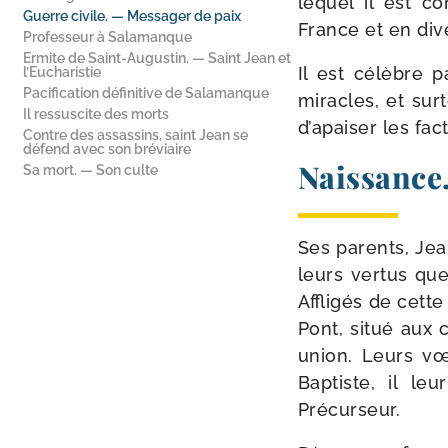
lequel il est 
Guerre civile. — Messager de paix
France et en dive
Professeur à Salamanque
Ermite de Saint-​Augustin. — Saint Jean et
Il est célèbre p
l’Eucharistie
Pacification définitive de Salamanque
miracles, et sur­t
Il ressuscite des morts
d’apaiser les fac
Contre des assassins, saint Jean se
défend avec son bréviaire
Naissance.
Sa mort. — Son culte
Ses parents, Jea
leurs ver­tus que
Affligés de cette 
Pont, situé aux 
union. Leurs vœu
Baptiste, il le
Précurseur.