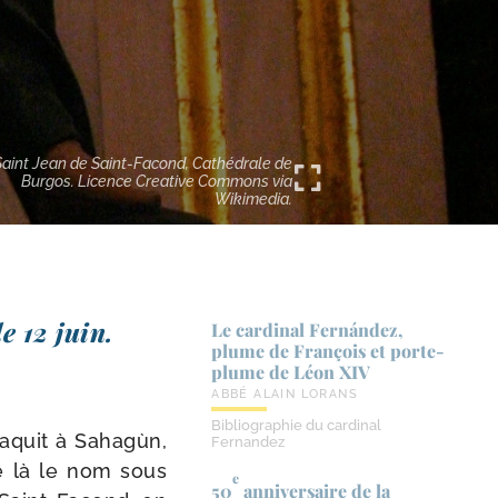
Saint Jean de Saint-Facond, Cathédrale de
Burgos. Licence Creative Commons via
Wikimedia.
e 12 juin.
Le cardinal Fernández,
plume de François et porte-​
plume de Léon XIV
ABBÉ ALAIN LORANS
Bibliographie du cardinal
 naquit à Sahagùn,
Fernandez
de là le nom sous
e
50
anniversaire de la