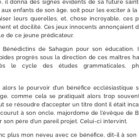
il don­na des signes évi­dents de sa future sain­t
 aux enfants de son âge, soit pour les exci­ter à la v
i­ser leurs que­relles, et, chose incroyable, ces p
nt et doci­li­té. Ces jeux inno­cents annon­çaient 
ole de ce jeune prédicateur.
x Bénédictins de Sahagùn pour son édu­ca­tion. I
rapides pro­grès sous la direc­tion de ces maîtres ha
s le cycle des études gram­ma­ti­cales, phi­
alors le pour­voir d’un béné­fice ecclé­sias­tique s
age, comme cela se pra­ti­quait alors trop sou­ven
ut se résoudre d’accepter un titre dont il était inca
recou­rut à son oncle, major­dome de l’é­vêque de B
 son père d’un pareil pro­jet. Celui-​ci intervint.
c plus mon neveu avec ce béné­fice, dit-​il à son f