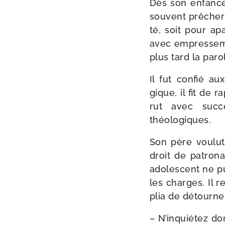
Dès son enfance, 
sou­vent prê­cher
té, soit pour apa
avec empres­se­me
plus tard la par
Il fut confié au
gique, il fit de 
rut avec suc­cè
théologiques.
Son père vou­lut 
droit de patro­n
ado­les­cent ne p
les charges. Il 
plia de détour­ner
– N’inquiétez don