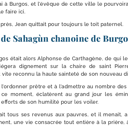
i à Burgos, et l’évêque de cette ville le pour­voi
e faire ici.
rès, Jean quit­tait pour tou­jours le toit paternel.
n de Sahagùn chanoine de Burgo
gos était alors Alphonse de Carthagène, de qui l
sié­ge­ra digne­ment sur la chaire de saint Pier
vite recon­nu la haute sain­te­té de son nou­veau di
 à l’ordonner prêtre et à l’admettre au nombre des
s ce moment, écla­tèrent au grand jour les émi­n
efforts de son humi­li­té pour les voiler.
­buait tous ses reve­nus aux pauvres, et il menait,
nt, une vie consa­crée tout entière à la prière, à