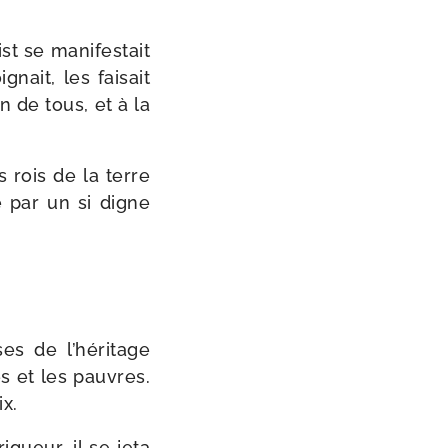
t se mani­fes­tait
nait, les fai­sait
on de tous, et à la
s rois de la terre
e par un si digne
es de l’héritage
es et les pauvres.
ix.
igueur, il se jeta