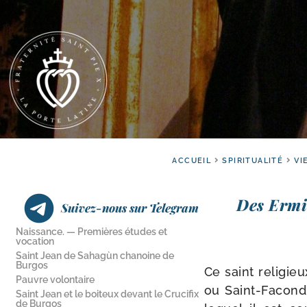
ACCUEIL
SPIRITUALITÉ
VI
Des Ermit
Suivez-nous sur Telegram
Naissance. — Premières études et
vocation
Saint Jean de Sahagùn chanoine de
Burgos
Ce saint reli­gie
Pauvre volontaire
ou Saint-​Facond
Saint Jean et le boiteux devant le Crucifix
de Burgos