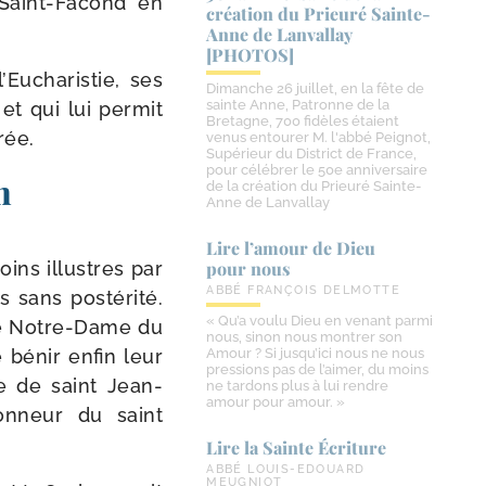
aint-​Facond en
création du Prieuré Sainte-​
Anne de Lanvallay
[PHOTOS]
’Eucharistie, ses
Dimanche 26 juillet, en la fête de
sainte Anne, Patronne de la
 et qui lui per­mit
Bretagne, 700 fidèles étaient
rée.
venus entourer M. l'abbé Peignot,
Supérieur du District de France,
pour célébrer le 50e anniversaire
n
de la création du Prieuré Sainte-
Anne de Lanvallay
Lire l’amour de Dieu
ins illustres par
pour nous
ABBÉ FRANÇOIS DELMOTTE
sans pos­té­ri­té.
« Qu’a voulu Dieu en venant parmi
e de Notre-​Dame du
nous, sinon nous montrer son
 bénir enfin leur
Amour ? Si jusqu’ici nous ne nous
pressions pas de l’aimer, du moins
e de saint Jean-​
ne tardons plus à lui rendre
amour pour amour. »
honneur du saint
Lire la Sainte Écriture
ABBÉ LOUIS-EDOUARD
MEUGNIOT