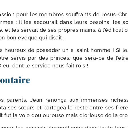
.
­sion pour les membres souf­frants de Jésus-​Chris
mes : il les secou­rait dans leurs besoins, les soi­g
, et les ser­vait de ses propres mains, à l’édificati
on bon évêque qui disait :
s heu­reux de pos­sé­der un si saint homme ! Si le
être ser­vis par des princes, que sera-​ce de l’êtr
Dieu, dont le ser­vice nous fait rois !
lontaire
s parents, Jean renon­ça aux immenses richess
dota ses sœurs et par­ta­gea le reste entre ses frèr
t fut la voie dou­lou­reuse mais glo­rieuse de la cro
i­quer les conseils évan­gé­liques dans toute leur r