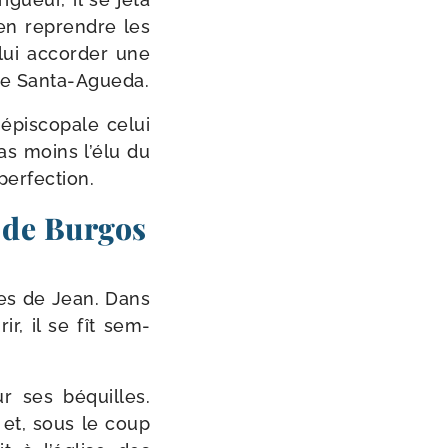
ien reprendre les
 lui accor­der une
e de Santa-Agueda.
épis­co­pale celui
 pas moins l’élu du
 perfection.
x de Burgos
lices de Jean. Dans
r, il se fît sem­
ur ses béquilles.
 et, sous le coup