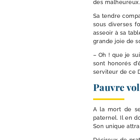
des malheureux
Sa tendre com­pas
sous diverses for
asseoir à sa table
grande joie de s
– Oh ! que je sui
sont hono­rés d’
ser­vi­teur de ce 
Pauvre vo
A la mort de se
pater­nel. Il en 
Son unique attrai
Désireux de pra­t