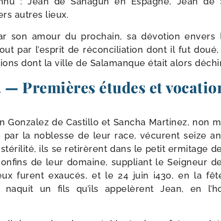
connu : Jean de Sahagùn en Espagne, Jean de S
rs autres lieux.
ar son amour du pro­chain, sa dévo­tion envers l
out par l’esprit de récon­ci­lia­tion dont il fut doué,
­tions dont la ville de Salamanque était alors déchi
 — Premières études et vocatio
n Gonzalez de Castillo et Sancha Martinez, non mo
 par la noblesse de leur race, vécurent seize ans 
sté­ri­li­té, ils se reti­rèrent dans le petit ermi­tag
confins de leur domaine, sup­pliant le Seigneur de
x furent exau­cés, et le 24 juin i43o, en la fêt
ur naquit un fils qu’ils appe­lèrent Jean, en l’