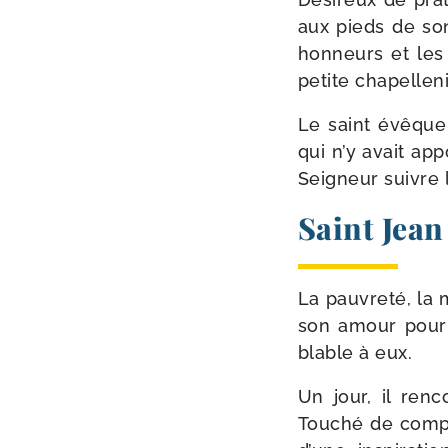
aux pieds de son
hon­neurs et les 
petite cha­pel­le
Le saint évêque v
qui n’y avait appo
Seigneur suivre l’
Saint Jean
La pau­vre­té, la 
son amour pour l
blable à eux.
Un jour, il ren­
Touché de com­pa