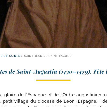
ES DE SAINTS
SAINT JEAN DE SAINT-FACOND
es de Saint-​Augustin (1430–1479). Fête l
ux, gloire de l’Espagne et de l’Ordre augus­ti­nien,
, petit vil­lage du dio­cèse de Léon (Espagne) ; 