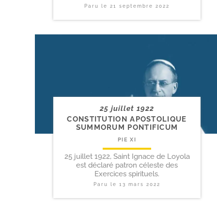
Paru le
21 septembre 2022
25 juillet 1922
CONSTITUTION APOSTOLIQUE
SUMMORUM PONTIFICUM
PIE XI
25 juillet 1922, Saint Ignace de Loyola
est déclaré patron céleste des
Exercices spirituels.
Paru le
13 mars 2022