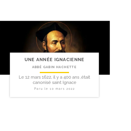
UNE ANNÉE IGNACIENNE
ABBÉ GABIN HACHETTE
Le 12 mars 1622, il y a 400 ans ,était
canonisé saint Ignace
Paru le
10 mars 2022