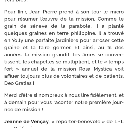
Pour finir, Jean-​Pierre prend à son tour le micro
pour résu­mer l’œuvre de la mis­sion. Comme le
grain de séne­vé de la para­bole, il a plan­té
quelques graines en terre phi­lip­pine. Il a trou­vé
en Yolly une par­faite jar­di­nière pour arro­ser cette
graine et la faire ger­mer. Et ain­si, au fil des
années, la mis­sion gran­dit, les âmes se conver­
tissent, les cha­pelles se mul­ti­plient, et le « temps
fort » annuel de la mis­sion Rosa Mystica voit
affluer tou­jours plus de volon­taires et de patients.
Deo Gratias !
Merci d’être si nom­breux à nous lire fidè­le­ment, et
à demain pour vous racon­ter notre pre­mière jour­
née de mission !
Jeanne de Vençay
, « reporter-​bénévole » de LPL