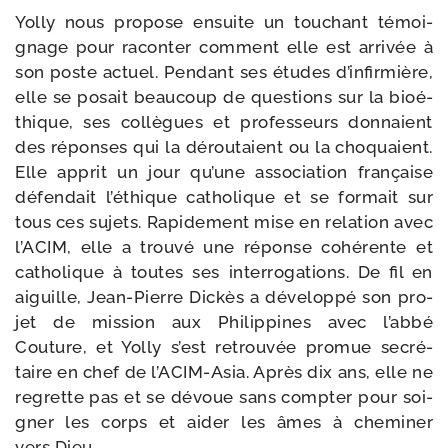
Yolly nous pro­pose ensuite un tou­chant témoi­
gnage pour racon­ter com­ment elle est arri­vée à
son poste actuel. Pendant ses études d’infirmière,
elle se posait beau­coup de ques­tions sur la bioé­
thique, ses col­lègues et pro­fes­seurs don­naient
des réponses qui la dérou­taient ou la cho­quaient.
Elle apprit un jour qu’une asso­cia­tion fran­çaise
défen­dait l’éthique catho­lique et se for­mait sur
tous ces sujets. Rapidement mise en rela­tion avec
l’ACIM, elle a trou­vé une réponse cohé­rente et
catho­lique à toutes ses inter­ro­ga­tions. De fil en
aiguille, Jean-​Pierre Dickès a déve­lop­pé son pro­
jet de mis­sion aux Philippines avec l’abbé
Couture, et Yolly s’est retrou­vée pro­mue secré­
taire en chef de l’ACIM-Asia. Après dix ans, elle ne
regrette pas et se dévoue sans comp­ter pour soi­
gner les corps et aider les âmes à che­mi­ner
vers Dieu.