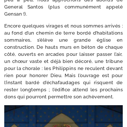
General Santos (plus com­mu­né­ment appe­lé
Gensan !).
Encore quelques virages et nous sommes arri­vés :
au fond d’un che­min de terre bor­dé d’habitations
som­maires, s’élève une grande église en
construc­tion. De hauts murs en béton de chaque
côté, ouverts en arcades pour lais­ser pas­ser l’air,
un chœur vaste et déjà bien déco­ré, une tri­bune
pour la cho­rale : les Philippins ne reculent devant
rien pour hono­rer Dieu. Mais l’ouvrage est pour
l’instant bar­dé d’échafaudages qui risquent de
res­ter long­temps ; l’édifice attend les pro­chains
dons qui pour­ront per­mettre son achèvement.