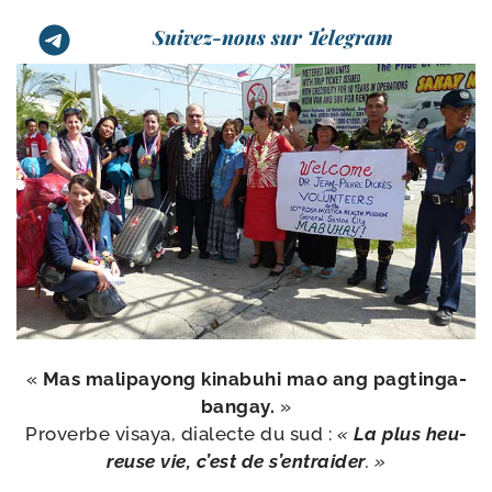
Suivez-nous sur Telegram
«
Mas mali­payong kina­bu­hi mao ang pag­tin­ga­
ban­gay.
»
Proverbe visaya, dia­lecte du sud :
«
La plus heu­
reuse vie, c’est de s’entraider
. »