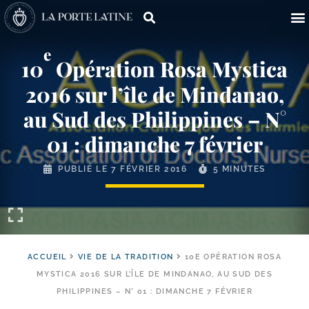
e
10
Opération Rosa Mystica
2016 sur l’île de Mindanao,
au Sud des Philippines – N°
01 : dimanche 7 février
PUBLIÉ LE
7 FÉVRIER 2016
5 MINUTES
ACCUEIL
VIE DE LA TRADITION
10E OPÉRATION ROSA
MYSTICA 2016 SUR L’ÎLE DE MINDANAO, AU SUD DES
PHILIPPINES – N° 01 : DIMANCHE 7 FÉVRIER