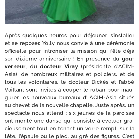
Après quelques heures pour déjeu­ner, s’installer
et se repo­ser, Yolly nous convie à une céré­mo­nie
offi­cielle pour intro­ni­ser la mis­sion qui fête déjà
son dixième anni­ver­saire ! En pré­sence du
gou­
ver­neur
, du
doc­teur Viray
(pré­si­dente d’ACIM-
Asia), de nom­breux mili­taires et poli­ciers, et de
tous les volon­taires, le doc­teur Dickès et l’abbé
Vaillant sont invi­tés à cou­per le ruban pour inau­
gu­rer les nou­veaux bureaux d’ ACIM-​Asia situés
au che­vet de la nou­velle cha­pelle. Juste après, un
spec­tacle nous attend : six jeunes de la paroisse
ont mon­té une danse qui consiste à évo­luer gra­
cieu­se­ment tout en tenant un verre rem­pli sur la
tête, l’épaule ou le pied, au gré des figures. C’est