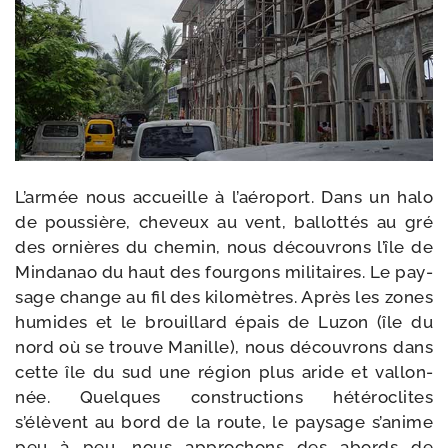
L’armée nous accueille à l’aéroport. Dans un halo
de pous­sière, che­veux au vent, bal­lot­tés au gré
des ornières du che­min, nous décou­vrons l’île de
Mindanao du haut des four­gons mili­taires. Le pay­
sage change au fil des kilo­mètres. Après les zones
humides et le brouillard épais de Luzon (île du
nord où se trouve Manille), nous décou­vrons dans
cette île du sud une région plus aride et val­lon­
née. Quelques construc­tions hété­ro­clites
s’élèvent au bord de la route, le pay­sage s’anime
peu à peu, nous appro­chons des abords de