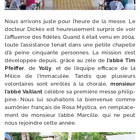
Nous arri­vons juste pour l’heure de la messe. Le
doc­teur Dickès est heu­reu­se­ment sur­pris de voir
l’affluence des fidèles. Quand il était venu en 2004,
toute l’assistance tenait dans une petite cha­pelle
d’à peine cin­quante per­sonnes. La mis­sion s’est
déve­lop­pée depuis, grâce au zèle de
l’abbé Tim
Pfeiffer
, de
Yolly
, et de l’équipe effi­cace de la
Milice de l’Immaculée. Tandis que plu­sieurs
volon­taires sont enrô­lés à la cho­rale,
mon­sieur
l’abbé Vaillant
célèbre sa pre­mière messe phi­lip­
pine. Nous lui sou­hai­tons la bien­ve­nue comme
aumô­nier fran­çais de Rosa Mystica, en rem­pla­ce­
ment de mon­sieur l’abbé Marcille, qui ne peut
nous rejoindre cette année.