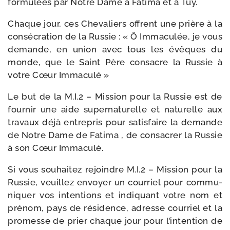
for­mu­lées par Notre Dame à Fatima et à Tuy.
Chaque jour, ces Chevaliers offrent une prière à la
consé­cra­tion de la Russie : « Ô Immaculée, je vous
demande, en union avec tous les évêques du
monde, que le Saint Père consacre la Russie à
votre Cœur Immaculé »
Le but de la M.I.2 – Mission pour la Russie est de
four­nir une aide super­na­tu­relle et natu­relle aux
tra­vaux déjà entre­pris pour satis­faire la demande
de Notre Dame de Fatima , de consa­crer la Russie
à son Cœur Immaculé.
Si vous sou­hai­tez rejoindre M.I.2 – Mission pour la
Russie, veuillez envoyer un cour­riel pour com­mu­
ni­quer vos inten­tions et indi­quant votre nom et
pré­nom, pays de rési­dence, adresse cour­riel et la
pro­messe de prier chaque jour pour l’intention de