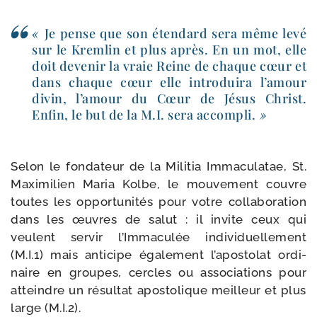
«
Je pense que son éten­dard sera même levé
sur le Kremlin et plus après. En un mot, elle
doit deve­nir la vraie Reine de chaque cœur et
dans chaque cœur elle intro­dui­ra l’amour
divin, l’amour du Cœur de Jésus Christ.
Enfin, le but de la M.I. sera accom­pli.
»
Selon le fon­da­teur de la Militia Immaculatae, St.
Maximilien Maria Kolbe, le mou­ve­ment couvre
toutes les oppor­tu­ni­tés pour votre col­la­bo­ra­tion
dans les œuvres de salut : il invite ceux qui
veulent ser­vir l’Immaculée indi­vi­duel­le­ment
(M.I.1) mais anti­cipe éga­le­ment l’apostolat ordi­
naire en groupes, cercles ou asso­cia­tions pour
atteindre un résul­tat apos­to­lique meilleur et plus
large (M.I.2).