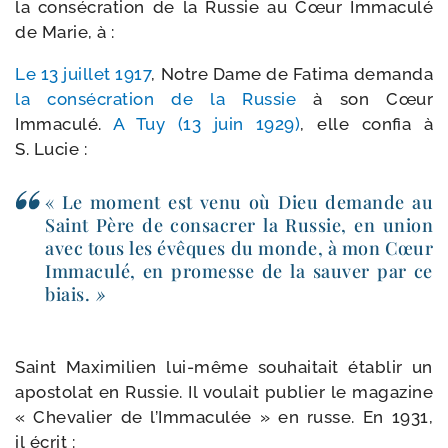
la consé­cra­tion de la Russie au Cœur Immaculé
de Marie, à :
Le 13 juillet 1917
, Notre Dame de Fatima deman­da
la consé­cra­tion de la Russie
à son Cœur
Immaculé.
A Tuy (13 juin 1929)
, elle confia à
S. Lucie :
« Le moment est venu où Dieu demande au
Saint Père de consa­crer la Russie, en union
avec tous les évêques du monde, à mon Cœur
Immaculé, en pro­messe de la sau­ver par ce
biais.
»
Saint Maximilien lui-​même sou­hai­tait éta­blir un
apos­to­lat en Russie. Il vou­lait publier le maga­zine
« Chevalier de l’Immaculée » en russe. En 1931,
il écrit :