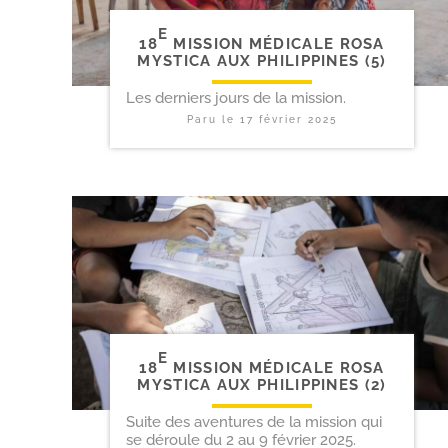
E
18
MISSION MÉDICALE ROSA
MYSTICA AUX PHILIPPINES (5)
Les derniers jours de la mission.
Paru le
17 février 2025
E
18
MISSION MÉDICALE ROSA
MYSTICA AUX PHILIPPINES (2)
Suite des aventures de la mission qui
se déroule du 2 au 9 février 2025.