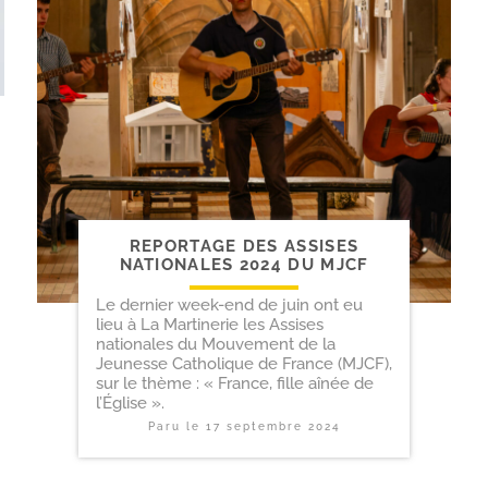
REPORTAGE DES ASSISES
NATIONALES 2024 DU MJCF
Le dernier week-end de juin ont eu
lieu à La Martinerie les Assises
nationales du Mouvement de la
Jeunesse Catholique de France (MJCF),
sur le thème : « France, fille aînée de
l’Église ».
Paru le
17 septembre 2024