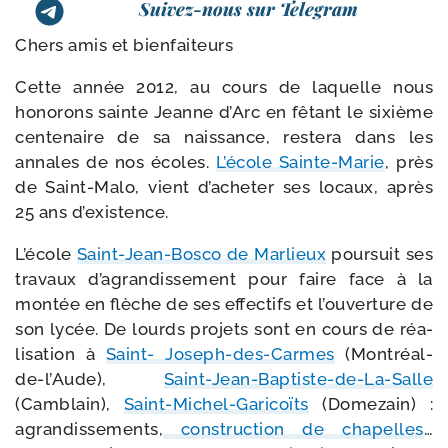
Suivez-nous sur Telegram
Chers amis et bienfaiteurs
Cette année 2012, au cours de laquelle nous
hono­rons sainte Jeanne d’Arc en fêtant le sixième
cen­te­naire de sa nais­sance, res­te­ra dans les
annales de nos écoles.
L’école Sainte-​Marie
, près
de Saint-​Malo, vient d’a­che­ter ses locaux, après
25 ans d’existence.
L’école
Saint-​Jean-​Bosco de Marlieux
pour­suit ses
tra­vaux d’a­gran­dis­se­ment pour faire face à la
mon­tée en flèche de ses effec­tifs et l’ou­ver­ture de
son lycée. De lourds pro­jets sont en cours de réa­
li­sa­tion à
Saint- Joseph-​des-​Carmes
(Montréal-​
de-​l’Aude),
Saint-​Jean-​Baptiste-​de-​La-​Salle
(Camblain),
Saint-​Michel-​Garicoïts
(Domezain) :
agran­dis­se­ments,
construc­tion de cha­pelles
…