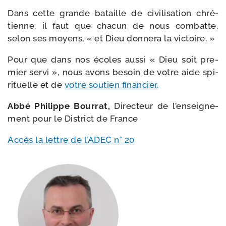
Dans cette grande bataille de civi­li­sa­tion chré­
tienne, il faut que cha­cun de nous com­batte,
selon ses moyens, « et Dieu don­ne­ra la victoire. »
Pour que dans nos écoles aus­si « Dieu soit pre­
mier ser­vi », nous avons besoin de votre aide spi­
ri­tuelle et de
votre sou­tien financier.
Abbé Philippe Bourrat,
Directeur de l’en­sei­gne­
ment pour le District de France
Accès la lettre de l’ADEC n° 20