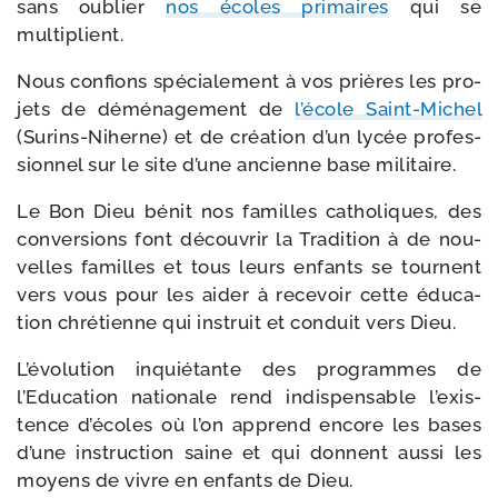
sans oublier
nos écoles pri­maires
qui se
multiplient.
Nous confions spé­cia­le­ment à vos prières les pro­
jets de démé­na­ge­ment de
l’é­cole Saint-​Michel
(Surins-​Niherne) et de créa­tion d’un lycée pro­fes­
sion­nel sur le site d’une ancienne base militaire.
Le Bon Dieu bénit nos familles catho­liques, des
conver­sions font décou­vrir la Tradition à de nou­
velles familles et tous leurs enfants se tournent
vers vous pour les aider à rece­voir cette édu­ca­
tion chré­tienne qui ins­truit et conduit vers Dieu.
L’évolution inquié­tante des pro­grammes de
l’Education natio­nale rend indis­pen­sable l’exis­
tence d’é­coles où l’on apprend encore les bases
d’une ins­truc­tion saine et qui donnent aus­si les
moyens de vivre en enfants de Dieu.