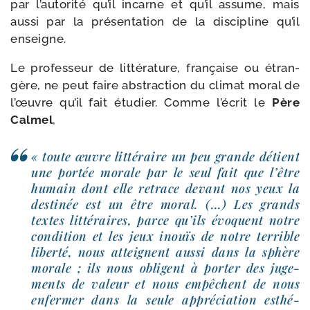
par l’au­to­ri­té qu’il incarne et qu’il assume, mais
aus­si par la pré­sen­ta­tion de la dis­ci­pline qu’il
enseigne.
Le pro­fes­seur de lit­té­ra­ture, fran­çaise ou étran­
gère, ne peut faire abs­trac­tion du cli­mat moral de
l’œuvre qu’il fait étu­dier. Comme l’é­crit le
Père
Calmel
,
« toute œuvre lit­té­raire un peu grande détient
une por­tée morale par le seul fait que l’être
humain dont elle retrace devant nos yeux la
des­ti­née est un être moral. (…) Les grands
textes lit­té­raires, parce qu’ils évoquent notre
condi­tion et les jeux inouïs de notre ter­rible
liber­té, nous atteignent aus­si dans la sphère
morale ; ils nous obligent à por­ter des juge­
ments de valeur et nous empêchent de nous
enfer­mer dans la seule appré­cia­tion esthé­