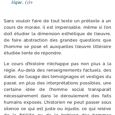
tique. (1)»
Sans vou­loir faire de tout texte un pré­texte à un
cours de morale, il est impen­sable, même si l’on
doit étu­dier la dimen­sion esthé­tique de l’œuvre,
de faire abs­trac­tion des grandes ques­tions que
l’homme se pose et aux­quelles l’œuvre lit­té­raire
étu­diée tente de répondre.
Le cours d’his­toire n’é­chappe pas non plus à la
règle. Au-​delà des ren­sei­gne­ments fac­tuels, des
dates, de l’u­sage des témoi­gnages et ves­tiges du
pas­sé, en plus des inter­pré­ta­tions pos­sibles, une
cer­taine idée de l’homme social trans­pa­raît
néces­sai­re­ment dans le dérou­le­ment des faits
humains expo­sés. L’historien ne peut pas­ser sous
silence ce qui est juste ou injuste, ce qui relève