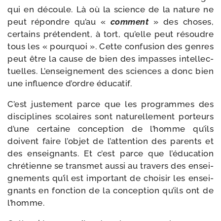
qui en découle. Là où la science de la nature ne
peut répondre qu’au «
com­ment
» des choses,
cer­tains pré­tendent, à tort, qu’elle peut résoudre
tous les « pour­quoi ». Cette confu­sion des genres
peut être la cause de bien des impasses intel­lec­
tuelles. L’enseignement des sciences a donc bien
une influence d’ordre éducatif.
C’est jus­te­ment parce que les pro­grammes des
dis­ci­plines sco­laires sont natu­rel­le­ment por­teurs
d’une cer­taine concep­tion de l’homme qu’ils
doivent faire l’ob­jet de l’at­ten­tion des parents et
des ensei­gnants. Et c’est parce que l’é­du­ca­tion
chré­tienne se trans­met aus­si au tra­vers des ensei­
gne­ments qu’il est impor­tant de choi­sir les ensei­
gnants en fonc­tion de la concep­tion qu’ils ont de
l’homme.