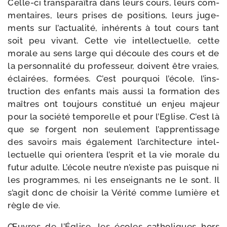
Celle-​ci trans­pa­raî­tra dans leurs cours, leurs com­
men­taires, leurs prises de posi­tions, leurs juge­
ments sur l’ac­tua­li­té, inhé­rents à tout cours tant
soit peu vivant. Cette vie intel­lec­tuelle, cette
morale au sens large qui découle des cours et de
la per­son­na­li­té du pro­fes­seur, doivent être vraies,
éclai­rées, for­mées. C’est pour­quoi l’é­cole, l’ins­
truc­tion des enfants mais aus­si la for­ma­tion des
maîtres ont tou­jours consti­tué un enjeu majeur
pour la socié­té tem­po­relle et pour l’Eglise. C’est là
que se forgent non seule­ment l’ap­pren­tis­sage
des savoirs mais éga­le­ment l’ar­chi­tec­ture intel­
lec­tuelle qui orien­te­ra l’es­prit et la vie morale du
futur adulte. L’école neutre n’existe pas puisque ni
les pro­grammes, ni les ensei­gnants ne le sont. Il
s’a­git donc de choi­sir la Vérité comme lumière et
règle de vie.
Œuvres de l’Église, les écoles catho­liques hors