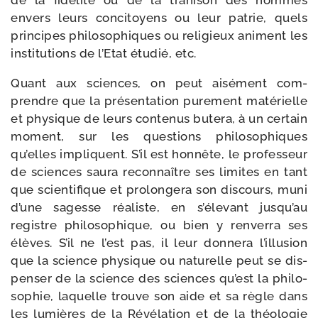
de la fidé­li­té ou de la tra­hi­son des hommes
envers leurs conci­toyens ou leur patrie, quels
prin­cipes phi­lo­so­phiques ou reli­gieux animent les
ins­ti­tu­tions de l’Etat étu­dié, etc.
Quant aux sciences, on peut aisé­ment com­
prendre que la pré­sen­ta­tion pure­ment maté­rielle
et phy­sique de leurs conte­nus bute­ra, à un cer­tain
moment, sur les ques­tions phi­lo­so­phiques
qu’elles impliquent. S’il est hon­nête, le pro­fes­seur
de sciences sau­ra recon­naître ses limites en tant
que scien­ti­fique et pro­lon­ge­ra son dis­cours, muni
d’une sagesse réa­liste, en s’é­le­vant jus­qu’au
registre phi­lo­so­phique, ou bien y ren­ver­ra ses
élèves. S’il ne l’est pas, il leur don­ne­ra l’illu­sion
que la science phy­sique ou natu­relle peut se dis­
pen­ser de la science des sciences qu’est la phi­lo­
so­phie, laquelle trouve son aide et sa règle dans
les lumières de la Révélation et de la théo­lo­gie