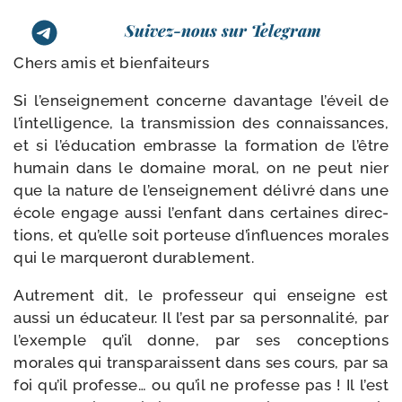
Suivez-nous sur Telegram
Chers amis et bienfaiteurs
Si l’en­sei­gne­ment concerne davan­tage l’é­veil de
l’in­tel­li­gence, la trans­mis­sion des connais­sances,
et si l’é­du­ca­tion embrasse la for­ma­tion de l’être
humain dans le domaine moral, on ne peut nier
que la nature de l’en­sei­gne­ment déli­vré dans une
école engage aus­si l’en­fant dans cer­taines direc­
tions, et qu’elle soit por­teuse d’in­fluences morales
qui le mar­que­ront durablement.
Autrement dit, le pro­fes­seur qui enseigne est
aus­si un édu­ca­teur. Il l’est par sa per­son­na­li­té, par
l’exemple qu’il donne, par ses concep­tions
morales qui trans­pa­raissent dans ses cours, par sa
foi qu’il pro­fesse… ou qu’il ne pro­fesse pas ! Il l’est