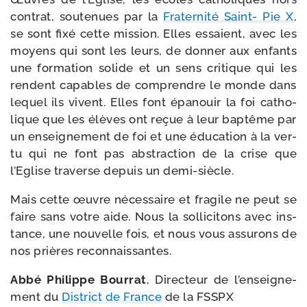
contrat, sou­te­nues par la
Fraternité Saint- Pie X
,
se sont fixé cette mis­sion. Elles essaient, avec les
moyens qui sont les leurs, de don­ner aux enfants
une for­ma­tion solide et un sens cri­tique qui les
rendent capables de com­prendre le monde dans
lequel ils vivent. Elles font épa­nouir la foi catho­
lique que les élèves ont reçue à leur bap­tême par
un ensei­gne­ment de foi et une édu­ca­tion à la ver­
tu qui ne font pas abs­trac­tion de la crise que
l’Eglise tra­verse depuis un demi-siècle.
Mais cette œuvre néces­saire et fra­gile ne peut se
faire sans votre aide. Nous la sol­li­ci­tons avec ins­
tance, une nou­velle fois, et nous vous assu­rons de
nos prières reconnaissantes.
Abbé Philippe Bourrat
, Directeur de l’en­sei­gne­
ment du
District de France
de la FSSPX