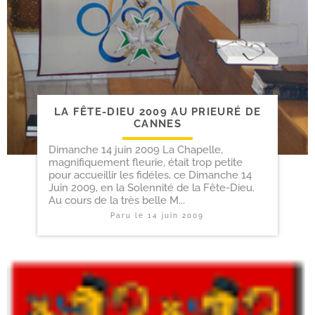
LA FÊTE-​DIEU 2009 AU PRIEURÉ DE
CANNES
Dimanche 14 juin 2009 La Chapelle,
magnifiquement fleurie, était trop petite
pour accueillir les fidéles, ce Dimanche 14
Juin 2009, en la Solennité de la Fête-Dieu.
Au cours de la très belle M...
Paru le
14 juin 2009