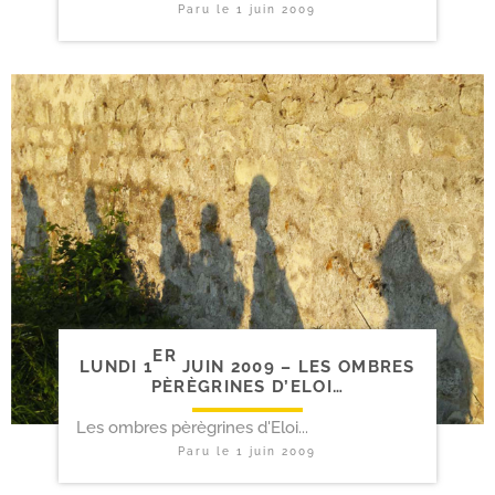
Paru le
1 juin 2009
ER
LUNDI 1
JUIN 2009 – LES OMBRES
PÈRÈGRINES D’ELOI…
Les ombres pèrègrines d'Eloi...
Paru le
1 juin 2009