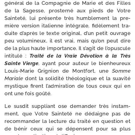
géné­ral de la Compagnie de Marie et des Filles
de la Sagesse, pros­ter­né aux pieds de Votre
Sainteté, lui pré­sente très hum­ble­ment la pre­
mière ver­sion ita­lienne inté­grale, fidè­le­ment tra­
duite d’a­près le texte ori­gi­nal, d’un petit ouvrage
peu volu­mi­neux, il est vrai, mais qu’on peut dire
de la plus haute impor­tance. Il s’a­git de l’o­pus­cule
inti­tu­lé :
Traité de la Vraie Dévotion à la Très
Sainte Vierge
, ayant pour auteur le bien­heu­reux
Louis-​Marie Grignion de Montfort, une
Somme
Mariale
dont la soli­di­té théo­lo­gique et la sua­vi­té
mys­tique firent l’ad­mi­ra­tion de tous ceux qui en
ont une fois goûté.
Le sus­dit sup­pliant ose deman­der très ins­tam­
ment, que Votre Sainteté ne dédaigne pas de
recom­man­der la lec­ture du trai­té en ques­tion et
de bénir ceux qui se dépensent pour sa plus