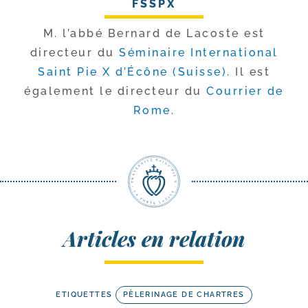
FSSPX
M. l’ab­bé Bernard de Lacoste est
direc­teur du
Séminaire International
Saint Pie X d’Écône (Suisse)
. Il est
éga­le­ment le direc­teur du
Courrier de
Rome
.
Articles en relation
ETIQUETTES
PÈLERINAGE DE CHARTRES