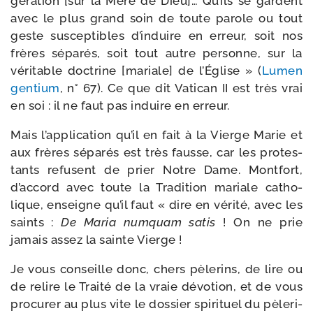
gé­ra­tion [sur la Mère de Dieu]… Qu’ils se gardent
avec le plus grand soin de toute parole ou tout
geste sus­cep­tibles d’in­duire en erreur, soit nos
frères sépa­rés, soit tout autre per­sonne, sur la
véri­table doc­trine [mariale] de l’Église » (
Lumen
gen­tium
, n° 67). Ce que dit Vatican II est très vrai
en soi : il ne faut pas induire en erreur.
Mais l’ap­pli­ca­tion qu’il en fait à la Vierge Marie et
aux frères sépa­rés est très fausse, car les pro­tes­
tants refusent de prier Notre Dame. Montfort,
d’ac­cord avec toute la Tradition mariale catho­
lique, enseigne qu’il faut « dire en véri­té, avec les
saints :
De Maria num­quam satis
! On ne prie
jamais assez la sainte Vierge !
Je vous conseille donc, chers pèle­rins, de lire ou
de relire le Traité de la vraie dévo­tion, et de vous
pro­cu­rer au plus vite le dos­sier spi­ri­tuel du pèle­ri­