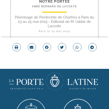
NOTRE PORTÉE
ABBÉ BERNARD DE LACOSTE
Pèlerinage de Pentecôte de Chartres à Paris du
23 au 25 mai 2015 - Editorial de M. l'abbé de
Lacoste
Paru le
23 mai 2015