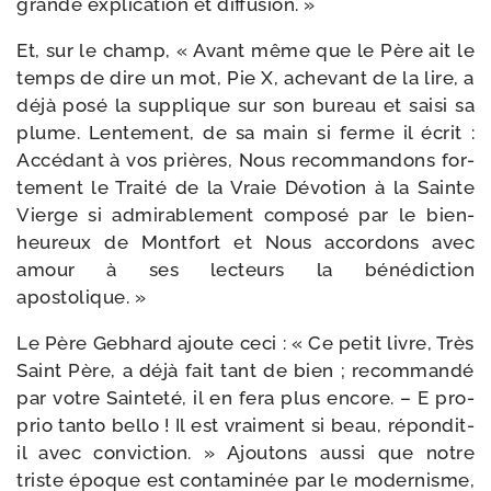
grande expli­ca­tion et diffusion. »
Et, sur le champ, « Avant même que le Père ait le
temps de dire un mot, Pie X, ache­vant de la lire, a
déjà posé la sup­plique sur son bureau et sai­si sa
plume. Lentement, de sa main si ferme il écrit :
Accédant à vos prières, Nous recom­man­dons for­
te­ment le Traité de la Vraie Dévotion à la Sainte
Vierge si admi­ra­ble­ment com­po­sé par le bien­
heu­reux de Montfort et Nous accor­dons avec
amour à ses lec­teurs la béné­dic­tion
apostolique. »
Le Père Gebhard ajoute ceci : « Ce petit livre, Très
Saint Père, a déjà fait tant de bien ; recom­man­dé
par votre Sainteté, il en fera plus encore. – E pro­
prio tan­to bel­lo ! Il est vrai­ment si beau, répondit-​
il avec convic­tion. » Ajoutons aus­si que notre
triste époque est conta­mi­née par le moder­nisme,