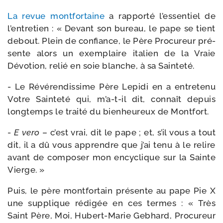
La revue mont­for­taine
a rap­por­té l’es­sen­tiel de
l’en­tre­tien : « Devant son bureau, le pape se tient
debout. Plein de confiance, le Père Procureur pré­
sente alors un exem­plaire ita­lien de la Vraie
Dévotion, relié en soie blanche, à sa Sainteté.
- Le Révérendissime Père Lepidi en a entre­te­nu
Votre Sainteté qui, m’a-​t-​il dit, connaît depuis
long­temps le trai­té du bien­heu­reux de Montfort.
-
E vero
– c’est vrai, dit le pape ; et, s’il vous a tout
dit, il a dû vous apprendre que j’ai tenu à le relire
avant de com­po­ser mon ency­clique sur la Sainte
Vierge. »
Puis, le père mont­for­tain pré­sente au pape Pie X
une sup­plique rédi­gée en ces termes : « Très
Saint Père, Moi, Hubert-​Marie Gebhard, Procureur