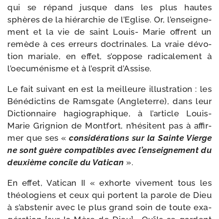
qui se répand jusque dans les plus hautes
sphères de la hié­rar­chie de l’Eglise. Or, l’en­sei­gne­
ment et la vie de saint Louis- Marie offrent un
remède à ces erreurs doc­tri­nales. La vraie dévo­
tion mariale, en effet, s’op­pose radi­ca­le­ment à
l’oe­cu­mé­nisme et à l’es­prit d’Assise.
Le fait sui­vant en est la meilleure illus­tra­tion : les
Bénédictins de Ramsgate (Angleterre), dans leur
Dictionnaire hagio­gra­phique, à l’ar­ticle Louis-​
Marie Grignion de Montfort, n’hé­sitent pas à affir­
mer que ses «
consi­dé­ra­tions sur la Sainte Vierge
ne sont guère com­pa­tibles avec l’en­sei­gne­ment du
deuxième concile du Vatican
».
En effet, Vatican II « exhorte vive­ment tous les
théo­lo­giens et ceux qui portent la parole de Dieu
à s’abs­te­nir avec le plus grand soin de toute exa­