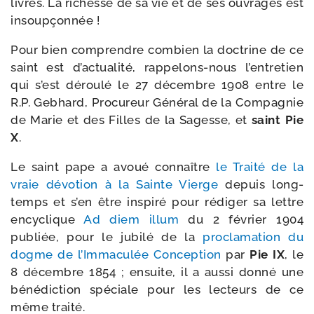
livres. La richesse de sa vie et de ses ouvrages est
insoupçonnée !
Pour bien com­prendre com­bien la doc­trine de ce
saint est d’ac­tua­li­té, rappelons-​nous l’en­tre­tien
qui s’est dérou­lé le 27 décembre 1908 entre le
R.P. Gebhard, Procureur Général de la Compagnie
de Marie et des Filles de la Sagesse, et
saint Pie
X
.
Le saint pape a avoué connaître
le Traité de la
vraie dévo­tion à la Sainte Vierge
depuis long­
temps et s’en être ins­pi­ré pour rédi­ger sa lettre
ency­clique
Ad diem illum
du 2 février 1904
publiée, pour le jubi­lé de la
pro­cla­ma­tion du
dogme de l’Immaculée Conception
par
Pie IX
, le
8 décembre 1854 ; ensuite, il a aus­si don­né une
béné­dic­tion spé­ciale pour les lec­teurs de ce
même traité.