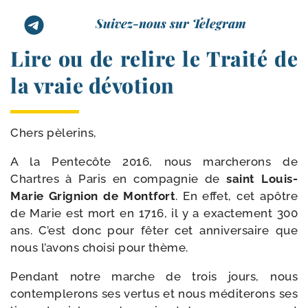
Suivez-nous sur Telegram
Lire ou de relire le Traité de
la vraie dévotion
Chers pèle­rins,
A la Pentecôte 2016, nous mar­che­rons de
Chartres à Paris en com­pa­gnie de
saint Louis-​
Marie Grignion de Montfort
. En effet, cet apôtre
de Marie est mort en 1716, il y a exac­te­ment 300
ans. C’est donc pour fêter cet anni­ver­saire que
nous l’a­vons choi­si pour thème.
Pendant notre marche de trois jours, nous
contem­ple­rons ses ver­tus et nous médi­te­rons ses