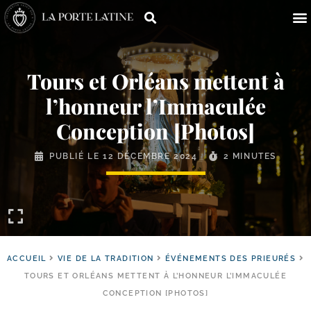
Tours et Orléans mettent à
l’honneur l’Immaculée
Conception [Photos]
PUBLIÉ LE
12 DÉCEMBRE 2024
2 MINUTES
ACCUEIL
VIE DE LA TRADITION
ÉVÉNEMENTS DES PRIEURÉS
TOURS ET ORLÉANS METTENT À L’HONNEUR L’IMMACULÉE
CONCEPTION [PHOTOS]