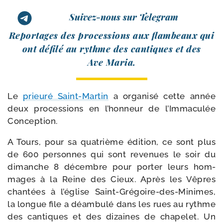
Suivez-nous sur Telegram
Reportages des pro­ces­sions aux flam­beaux qui
ont défi­lé au rythme des can­tiques et des
Ave Maria.
Le
prieu­ré Saint-​Martin
a orga­ni­sé cette année
deux pro­ces­sions en l’honneur de l’Immaculée
Conception.
A Tours, pour sa qua­trième édi­tion, ce sont plus
de 600 per­sonnes qui sont reve­nues le soir du
dimanche 8 décembre pour por­ter leurs hom­
mages à la Reine des Cieux. Après les Vêpres
chan­tées à l’église Saint-​Grégoire-​des-​Minimes,
la longue file a déam­bu­lé dans les rues au rythme
des can­tiques et des dizaines de cha­pe­let. Un