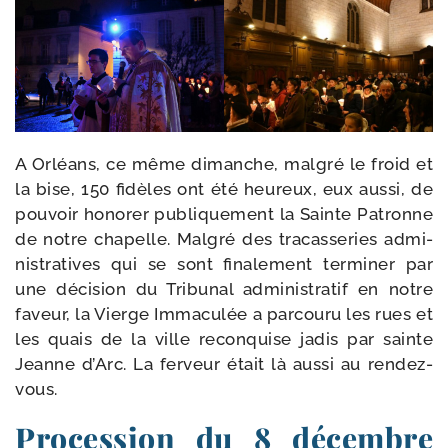
A Orléans, ce même dimanche, mal­gré le froid et
la bise, 150 fidèles ont été heu­reux, eux aus­si, de
pou­voir hono­rer publi­que­ment la Sainte Patronne
de notre cha­pelle. Malgré des tra­cas­se­ries admi­
nis­tra­tives qui se sont fina­le­ment ter­mi­ner par
une déci­sion du Tribunal admi­nis­tra­tif en notre
faveur, la Vierge Immaculée a par­cou­ru les rues et
les quais de la ville recon­quise jadis par sainte
Jeanne d’Arc. La fer­veur était là aus­si au rendez-
vous.
Procession du 8 décembre