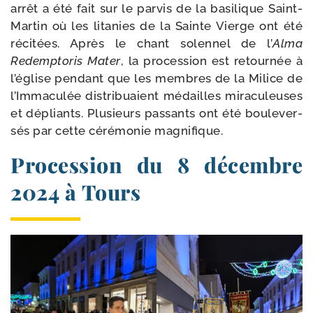
arrêt a été fait sur le par­vis de la basi­lique Saint-​
Martin où les lita­nies de la Sainte Vierge ont été
réci­tées. Après le chant solen­nel de l’
Alma
Redemptoris Mater
, la pro­ces­sion est retour­née à
l’église pen­dant que les membres de la Milice de
l’Immaculée dis­tri­buaient médailles mira­cu­leuses
et dépliants. Plusieurs pas­sants ont été bou­le­ver­
sés par cette céré­mo­nie magnifique.
Procession du 8 décembre
2024 à Tours