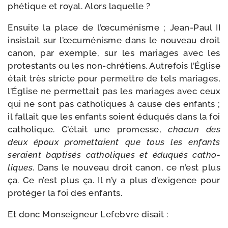
phé­tique et royal. Alors laquelle ?
Ensuite la place de l’œcuménisme ; Jean-​Paul II
insis­tait sur l’œcuménisme dans le nou­veau droit
canon, par exemple, sur les mariages avec les
pro­tes­tants ou les non-​chrétiens. Autrefois l’Église
était très stricte pour per­mettre de tels mariages,
l’Église ne per­met­tait pas les mariages avec ceux
qui ne sont pas catho­liques à cause des enfants ;
il fal­lait que les enfants soient édu­qués dans la foi
catho­lique. C’était une pro­messe,
cha­cun des
deux époux pro­met­taient que tous les enfants
seraient bap­ti­sés catho­liques et édu­qués catho­
liques
. Dans le nou­veau droit canon, ce n’est plus
ça. Ce n’est plus ça. Il n’y a plus d’exigence pour
pro­té­ger la foi des enfants.
Et donc Monseigneur Lefebvre disait :