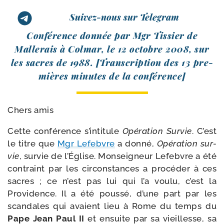
Suivez-nous sur Telegram
Conférence don­née par Mgr Tissier de
Mallerais à Colmar, le 12 octobre 2008, sur
les sacres de 1988. [Transcription des 13 pre­
mières minutes de la conférence]
Chers amis
Cette confé­rence s’intitule
Opération Survie
. C’est
le titre que
Mgr Lefebvre
a don­né,
Opération sur­
vie
, sur­vie de l’Église. Monseigneur Lefebvre a été
contraint par les cir­cons­tances a pro­cé­der à ces
sacres ; ce n’est pas lui qui l’a vou­lu, c’est la
Providence. Il a été pous­sé, d’une part par les
scan­dales qui avaient lieu à Rome du temps du
Pape Jean Paul II
et ensuite par sa vieillesse, sa