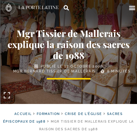
Mgr Tissier de Mallerais
explique la raison des sacres
de 1988
PUBLIÉ LE
12 OCTOBRE 2008
MGR BERNARD TISSIER DE MALLERAIS
8 MINUTES
ACCUEIL
FORMATION
CRISE DE L'ÉGLISE
SACRES
ÉPISCOPAUX DE 1988
MGR TISSIER DE MALLERAIS EXPLIQUE LA
RAISON DES SACRES DE 1988