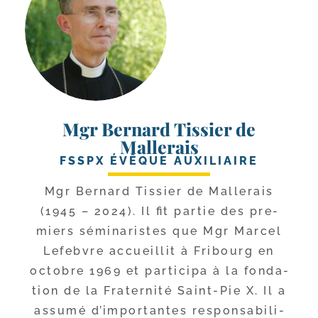
Mgr Bernard Tissier de
Mallerais
FSSPX ÉVÊQUE AUXILIAIRE
Mgr Bernard Tissier de Mallerais
(1945 – 2024). Il fit par­tie des pre­
miers sémi­na­ristes que Mgr Marcel
Lefebvre accueillit à Fribourg en
octobre 1969 et par­ti­ci­pa à la fon­da­
tion de la Fraternité Saint-​Pie X. Il a
assu­mé d’im­por­tantes res­pon­sa­bi­li­