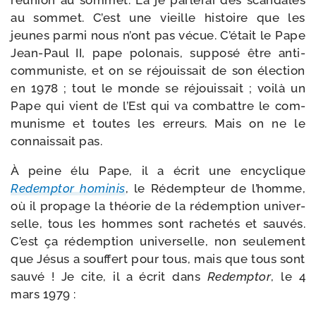
réunion au som­met. Là je par­le­rai des scan­dales
au som­met. C’est une vieille his­toire que les
jeunes par­mi nous n’ont pas vécue. C’était le Pape
Jean-​Paul II, pape polo­nais, sup­po­sé être anti-​
communiste, et on se réjouis­sait de son élec­tion
en 1978 ; tout le monde se réjouis­sait ; voi­là un
Pape qui vient de l’Est qui va com­battre le com­
mu­nisme et toutes les erreurs. Mais on ne le
connais­sait pas.
À peine élu Pape, il a écrit une ency­clique
Redemptor homi­nis
, le Rédempteur de l’homme,
où il pro­page la théo­rie de la rédemp­tion uni­ver­
selle, tous les hommes sont rache­tés et sau­vés.
C’est ça rédemp­tion uni­ver­selle, non seule­ment
que Jésus a souf­fert pour tous, mais que tous sont
sau­vé ! Je cite, il a écrit dans
Redemptor
, le 4
mars 1979 :