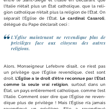
entre le Saint-​Siège et l’Italie en décla­rant que
l’Italie n’était plus un État catho­lique, que la reli­
gion catho­lique n’était plus la reli­gion de l’État. On
sépa­rait l’Église de l’État.
Le car­di­nal Casaroli
,
délé­gué du Pape décla­rait ceci :
L’Église main­te­nant ne reven­dique plus de
pri­vi­lèges face aux citoyens des autres
religions.
Alors, Monseigneur Lefebvre disait, ce n’est pas
un pri­vi­lège que l’Église reven­dique, c’est sont
droit.
L’Église a le droit d’être recon­nue par l’État
comme la seule vrai reli­gion
, sur­tout dans un
État, un pays entiè­re­ment catho­lique, comme l’est
l’Italie. Comment oser dire que l’Église ne reven­
dique plus de pri­vi­lège ! Mais l’Église n’a jamais
reven­di­qué un pri­vi­lège. Elle a reven­di­qué