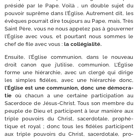
pré­si­dé par le Pape. Voilà , un double sujet du
pou­voir suprême dans l’Église. Autrement dit, les
évêques pour­rait dire tou­jours au Pape, mais, Très
Saint Père, vous ne nous appe­lez pas à gou­ver­ner
l’Église avec vous, et pour­tant nous sommes le
chef de file avec vous :
la col­lé­gia­li­té.
Ensuite, l’Église com­mu­nion, dans le nou­veau
droit canon que j’utilise, com­mu­nion. L’Église
forme une hié­rar­chie, avec un cler­gé qui dirige
les simples fidèles, avec une hié­rar­chie donc,
l’Église est une com­mu­nion, donc une démo­cra­
tie
où cha­cun a une cer­taine par­ti­ci­pa­tion au
Sacerdoce de Jésus-​Christ. Tous son membre du
peuple de Dieu et par­ti­cipent à leur manière aux
triple pou­voirs du Christ, sacer­do­tale, pro­phé­
tique et royal ; donc tous les fidèles par­ti­cipent
aux triple pou­voirs du Christ, sacer­do­tale, pro­