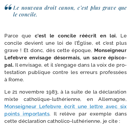
Le nou­veau droit canon, c’est plus grave que
le concile.
Parce que
c’est le concile réécrit en loi.
Le
concile devient une loi de l’Église, et c’est plus
grave ! Et donc, dès cette époque,
Monseigneur
Lefebvre envi­sage désor­mais, un sacre épis­co­
pal.
Il envi­sage, et il s’engage dans la voix de pro­
tes­ta­tion publique contre les erreurs pro­fes­sées
à Rome.
Le 21 novembre 1983, à la suite de la décla­ra­tion
mixte catholique-​luthérienne, en Allemagne,
Monseigneur Lefebvre écrit une lettre avec six
points impor­tants
. Il relève par exemple dans
cette décla­ra­tion catholico-​luthérienne, je cite :