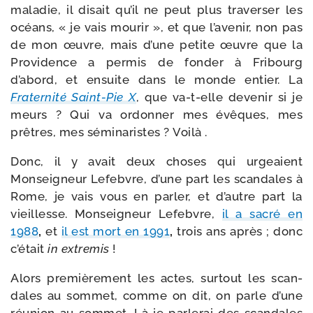
mala­die, il disait qu’il ne peut plus tra­ver­ser les
océans, « je vais mou­rir », et que l’avenir, non pas
de mon œuvre, mais d’une petite œuvre que la
Providence a per­mis de fon­der à Fribourg
d’abord, et ensuite dans le monde entier. La
Fraternité Saint-​Pie X
, que va-​t-​elle deve­nir si je
meurs ? Qui va ordon­ner mes évêques, mes
prêtres, mes sémi­na­ristes ? Voilà .
Donc, il y avait deux choses qui urgeaient
Monseigneur Lefebvre, d’une part les scan­dales à
Rome, je vais vous en par­ler, et d’autre part la
vieillesse. Monseigneur Lefebvre,
il a sacré en
1988
,
et
il est mort en 1991
,
trois ans après ; donc
c’était
in extre­mis
!
Alors pre­miè­re­ment les actes, sur­tout les scan­
dales au som­met, comme on dit, on parle d’une