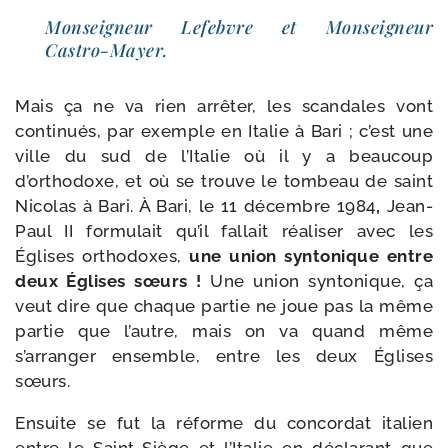
Monseigneur Lefebvre et Monseigneur
Castro-Mayer.
Mais ça ne va rien arrê­ter, les scan­dales vont
conti­nués, par exemple en Italie à Bari ; c’est une
ville du sud de l’Italie où il y a beau­coup
d’orthodoxe, et où se trouve le tom­beau de saint
Nicolas à Bari. À Bari, le 11 décembre 1984
,
Jean-​
Paul II for­mu­lait qu’il fal­lait réa­li­ser avec les
Églises ortho­doxes,
une union syn­to­nique entre
deux Églises sœurs !
Une union syn­to­nique, ça
veut dire que chaque par­tie ne joue pas la même
par­tie que l’autre, mais on va quand même
s’arranger ensemble, entre les deux Églises
sœurs.
Ensuite se fut la réforme du concor­dat ita­lien