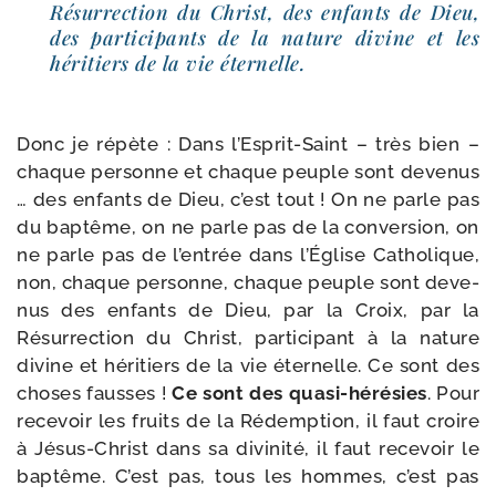
Résurrection du Christ, des enfants de Dieu,
des par­ti­ci­pants de la nature divine et les
héri­tiers de la vie éternelle.
Donc je répète : Dans l’Esprit-Saint – très bien –
chaque per­sonne et chaque peuple sont deve­nus
… des enfants de Dieu, c’est tout ! On ne parle pas
du bap­tême, on ne parle pas de la conver­sion, on
ne parle pas de l’entrée dans l’Église Catholique,
non, chaque per­sonne, chaque peuple sont deve­
nus des enfants de Dieu, par la Croix, par la
Résurrection du Christ, par­ti­ci­pant à la nature
divine et héri­tiers de la vie éter­nelle. Ce sont des
choses fausses !
Ce sont des quasi-​hérésies
. Pour
rece­voir les fruits de la Rédemption, il faut croire
à Jésus-​Christ dans sa divi­ni­té, il faut rece­voir le
bap­tême. C’est pas, tous les hommes, c’est pas