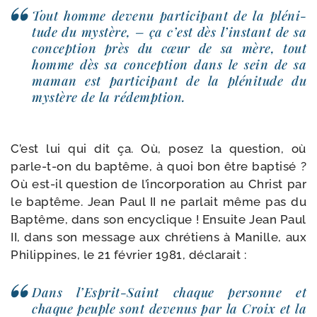
Tout homme deve­nu par­ti­ci­pant de la plé­ni­
tude du mys­tère, – ça c’est dès l’instant de sa
concep­tion près du cœur de sa mère, tout
homme dès sa concep­tion dans le sein de sa
maman est par­ti­ci­pant de la plé­ni­tude du
mys­tère de la rédemption.
C’est lui qui dit ça. Où, posez la ques­tion, où
parle-​t-​on du bap­tême, à quoi bon être bap­ti­sé ?
Où est-​il ques­tion de l’incorporation au Christ par
le bap­tême. Jean Paul II ne par­lait même pas du
Baptême, dans son ency­clique ! Ensuite Jean Paul
II, dans son mes­sage aux chré­tiens à Manille, aux
Philippines, le 21 février 1981, déclarait :
Dans l’Esprit-Saint chaque per­sonne et
chaque peuple sont deve­nus par la Croix et la