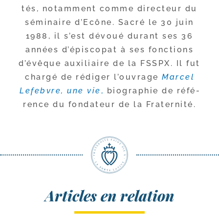
tés, notam­ment comme direc­teur du
sémi­naire d’Ecône. Sacré le 30 juin
1988, il s’est dévoué durant ses 36
années d’é­pis­co­pat à ses fonc­tions
d’é­vêque auxi­liaire de la FSSPX. Il fut
char­gé de rédi­ger l’ou­vrage
Marcel
Lefebvre, une vie
,
bio­gra­phie de réfé­
rence du fon­da­teur de la Fraternité.
Articles en relation