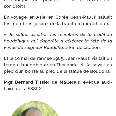
son droit !
En voyage, en Asie, en Corée, Jean-​Paul II saluait
les membres, je cite, de la tra­di­tion boud­dhique
.
« Je salue, disait-​il, les membres de la tra­di­tion
boud­dhique qui s’apprête à célé­brer la fête de la
venue du sei­gneur Bouddha. »
Fin de citation.
Et le 10 mai de l’année 1985, Jean-​Paul II visi­tait un
temple boud­dhique en Thaïlande et s’asseyait au
pied d’un bonze au pied de la sta­tue de Bouddha.
Mgr Bernard Tissier de Mallerai
s, évêque auxi­
liaire de la FSSPX