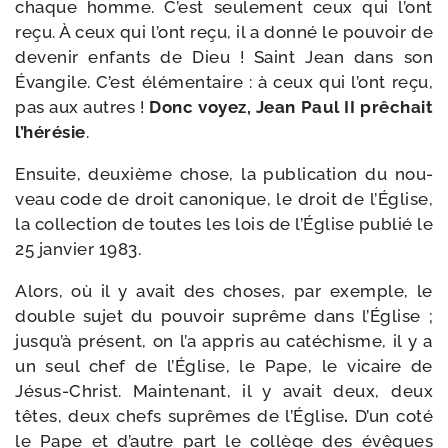
chaque homme. C’est seule­ment ceux qui l’ont
reçu. À ceux qui l’ont reçu, il a don­né le pou­voir de
deve­nir enfants de Dieu ! Saint Jean dans son
Évangile. C’est élé­men­taire : à ceux qui l’ont reçu,
pas aux autres !
Donc voyez, Jean Paul II prê­chait
l’hérésie
.
Ensuite, deuxième chose, la publi­ca­tion du nou­
veau code de droit cano­nique, le droit de l’Église,
la col­lec­tion de toutes les lois de l’Église publié le
25 jan­vier 1983.
Alors, où il y avait des choses, par exemple, le
double sujet du pou­voir suprême dans l’Église ;
jusqu’à pré­sent, on l’a appris au caté­chisme, il y a
un seul chef de l’Église, le Pape, le vicaire de
Jésus-​Christ. Maintenant, il y avait deux, deux
têtes, deux chefs suprêmes de l’Église
.
D’un coté
le Pape et d’autre part le col­lège des évêques