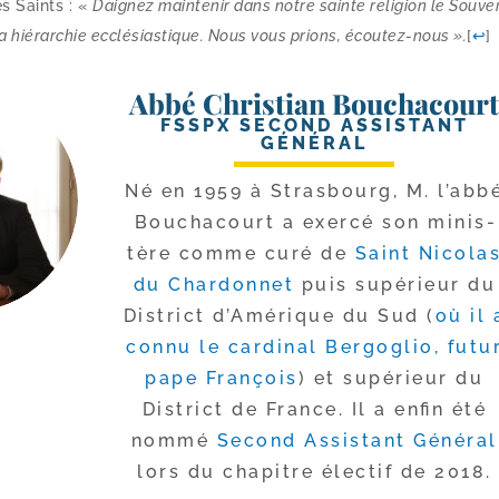
es Saints : «
Daignez main­te­nir dans notre sainte reli­gion le Souve
a hié­rar­chie ecclé­sias­tique. Nous vous prions, écoutez-​nous
».
[
↩
]
Abbé Christian Bouchacour
FSSPX SECOND ASSISTANT
GÉNÉRAL
Né en 1959 à Strasbourg, M. l’ab­b
Bouchacourt a exer­cé son minis­
tère comme curé de
Saint Nicola
du Chardonnet
puis supé­rieur du
District d’Amérique du Sud (
où il 
connu le car­di­nal Bergoglio, futu
pape François
) et supé­rieur du
District de France. Il a enfin été
nom­mé
Second Assistant Général
lors du cha­pitre élec­tif de 2018.