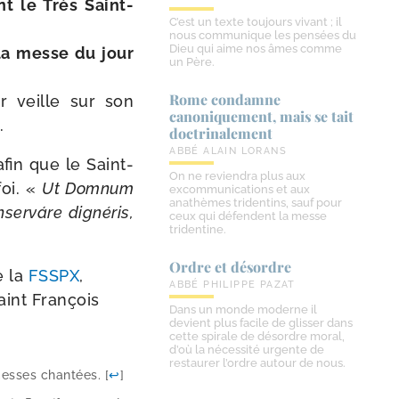
nt le Très Saint-
C’est un texte toujours vivant ; il
nous communique les pensées du
Dieu qui aime nos âmes comme
 la messe du jour
un Père.
Rome condamne
r veille sur son
canoniquement, mais se tait
.
doctrinalement
ABBÉ ALAIN LORANS
fin que le Saint-​
On ne reviendra plus aux
foi. «
Ut Domnum
excommunications et aux
anathèmes tridentins, sauf pour
nserváre digné­ris,
ceux qui défendent la messe
tridentine.
Ordre et désordre
e la
FSSPX
,
ABBÉ PHILIPPE PAZAT
aint François
Dans un monde moderne il
devient plus facile de glisser dans
cette spirale de désordre moral,
d’où la nécessité urgente de
restaurer l’ordre autour de nous.
messes chan­tées.
[
↩
]