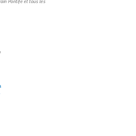
rain Pontife et tous les
t
é
s
a
r