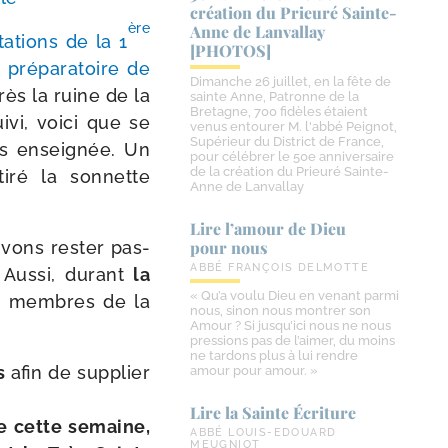
création du Prieuré Sainte-​
ère
Anne de Lanvallay
ta­tions de la 1
[PHOTOS]
pré­pa­ra­toire de
Dimanche 26 juillet, en la fête de
rès la ruine de la
sainte Anne, Patronne de la
Bretagne, 700 fidèles étaient
­vi, voi­ci que se
venus entourer M. l'abbé Peignot,
Supérieur du District de France,
rs ensei­gnée. Un
pour célébrer le 50e anniversaire
de la création du Prieuré Sainte-
iré la son­nette
Anne de Lanvallay
Lire l’amour de Dieu
vons res­ter pas­
pour nous
ABBÉ FRANÇOIS DELMOTTE
e. Aussi, durant
la
« Qu’a voulu Dieu en venant parmi
 les membres de la
nous, sinon nous montrer son
Amour ? Si jusqu’ici nous ne nous
pressions pas de l’aimer, du moins
ne tardons plus à lui rendre
es
afin de sup­plier
amour pour amour. »
Lire la Sainte Écriture
de cette semaine,
ABBÉ LOUIS-EDOUARD
MEUGNIOT