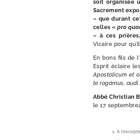
soit orga­ni­sée
Sacrement expo­
–
que durant c
celles «
pro qua­
–
à ces prières,
Vicaire pour qu’i
En bons fils de l
Esprit éclaire l
Apostólicum et omn
te rogá­mus, audi
Abbé Christia
le 17 septembre2
A l’except