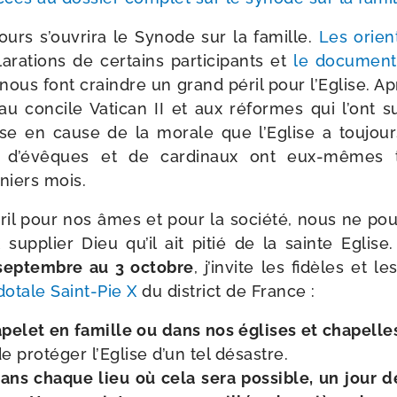
urs s’ouvrira le Synode sur la famille.
Les orien­
a­ra­tions de cer­tains par­ti­ci­pants et
le docu­ment 
nous font craindre un grand péril pour l’Eglise. Ap
 au concile Vatican II et aux réformes qui l’ont sui
ise en cause de la morale que l’Eglise a tou­jou
 d’évêques et de car­di­naux ont eux-​mêmes t
­niers mois.
ril pour nos âmes et pour la socié­té, nous ne pou­
t sup­plier Dieu qu’il ait pitié de la sainte Eglis
ep­tembre au 3 octobre
, j’invite les fidèles et
otale Saint-​Pie X
du dis­trict de France :
ha­pe­let en famille ou dans nos églises et cha­pell
 pro­té­ger l’Eglise d’un tel désastre.
ans chaque lieu où cela sera pos­sible, un jour 