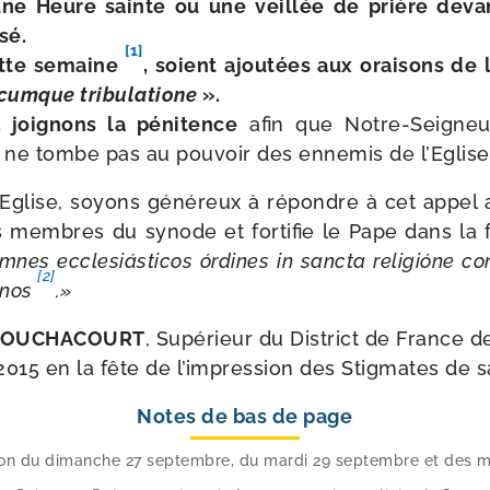
 une Heure sainte ou une veillée de prière deva
sé.
[1]
ette semaine
, soient ajou­tées aux orai­sons de
cumque tri­bu­la­tione
».
 joi­gnons la péni­tence
afin que Notre-​Seigneu
l ne tombe pas au pou­voir des enne­mis de l’Eglise
’Eglise, soyons géné­reux à répondre à cet appel a
es membres du synode et for­ti­fie le Pape dans la 
es eccle­siás­ti­cos órdines in sanc­ta reli­gióne co
[2]
 nos
.»
n BOUCHACOURT
, Supérieur du District de France d
015 en la fête de l’im­pres­sion des Stigmates de s
Notes de bas de page
ion du dimanche 27 sep­tembre, du mar­di 29 sep­tembre et des 