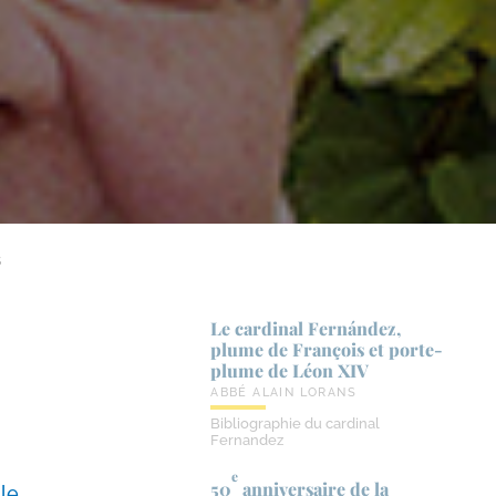
5
Le cardinal Fernández,
plume de François et porte-​
plume de Léon XIV
ABBÉ ALAIN LORANS
Bibliographie du cardinal
Fernandez
e
50
anniversaire de la
lle