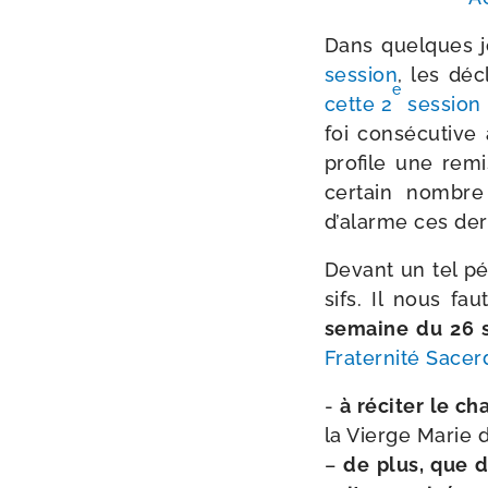
Dans quelques jo
ses­sion
, les décl
e
cette 2
ses­sion
foi consé­cu­tive
pro­file une rem
cer­tain nombre
d’alarme ces der
Devant un tel pé
sifs. Il nous fau
semaine du 26 s
Fraternité Sacerd
-
à réci­ter le c
la Vierge Marie de
–
de plus, que d