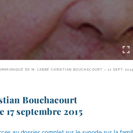
MMUNIQUÉ DE M. L’ABBÉ CHRISTIAN BOUCHACOURT – 17 SEPT. 201
stian Bouchacourt
e 17 septembre 2015
cès au dos­sier com­plet sur le synode sur la fami