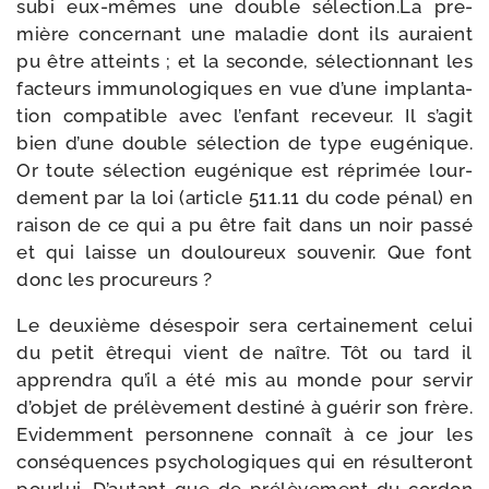
subi eux-​mêmes une double sélection.La pre­
mière concer­nant une mala­die dont ils auraient
pu être atteints ; et la seconde, sélec­tion­nant les
fac­teurs immu­no­lo­giques en vue d’une implan­ta­
tion com­pa­tible avec l’en­fant rece­veur. Il s’a­git
bien d’une double sélec­tion de type eugé­nique.
Or toute sélec­tion eugé­nique est répri­mée lour­
de­ment par la loi (article 511.11 du code pénal) en
rai­son de ce qui a pu être fait dans un noir pas­sé
et qui laisse un dou­lou­reux sou­ve­nir. Que font
donc les procureurs ?
Le deuxième déses­poir sera cer­tai­ne­ment celui
du petit être­qui vient de naître. Tôt ou tard il
appren­dra qu’il a été mis au monde pour ser­vir
d’ob­jet de pré­lè­ve­ment des­ti­né à gué­rir son frère.
Evidemment per­son­nene connaît à ce jour les
consé­quences psy­cho­lo­giques qui en résul­te­ront