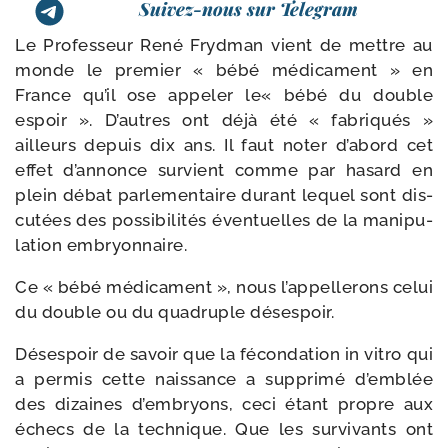
Suivez-nous sur Telegram
Le Professeur René Frydman vient de mettre au
monde le pre­mier « bébé médi­ca­ment » en
France qu’il ose appe­ler le« bébé du double
espoir ». D’autres ont déjà été « fabri­qués »
ailleurs depuis dix ans. Il faut noter d’a­bord cet
effet d’an­nonce sur­vient comme par hasard en
plein débat par­le­men­taire durant lequel sont dis­
cu­tées des pos­si­bi­li­tés éven­tuelles de la mani­pu­
la­tion embryonnaire.
Ce « bébé médi­ca­ment », nous l’ap­pel­le­rons celui
du double ou du qua­druple désespoir.
Désespoir de savoir que la fécon­da­tion in vitro qui
a per­mis cette nais­sance a sup­pri­mé d’emblée
des dizaines d’embryons, ceci étant propre aux
échecs de la tech­nique. Que les sur­vi­vants ont