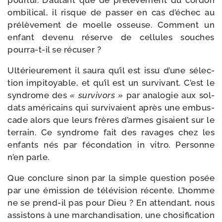
pour­lui. D’autant que de pré­lè­ve­ment du cor­don
ombi­li­cal, il risque de pas­ser en cas d’é­chec au
pré­lè­ve­ment de moelle osseuse. Comment un
enfant deve­nu réserve de cel­lules souches
pourra-​t-​il se récuser ?
Ultérieurement il sau­ra qu’il est issu d’une sélec­
tion impi­toyable, et qu’il est un sur­vi­vant. C’est le
syn­drome des
« sur­vi­vors »
par ana­lo­gie aux sol­
dats amé­ri­cains qui sur­vi­vaient après une embus­
cade alors que leurs frères d’armes gisaient sur le
ter­rain. Ce syn­drome fait des ravages chez les
enfants nés par fécon­da­tion in vitro. Personne
n’en parle.
Que conclure sinon par la simple ques­tion posée
par une émis­sion de télé­vi­sion récente. L’homme
ne se prend-​il pas pour Dieu ? En atten­dant, nous
assis­tons à une mar­chan­di­sa­tion, une cho­si­fi­ca­tion