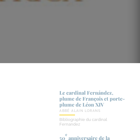
Le cardinal Fernández,
plume de François et porte-​
plume de Léon XIV
ABBÉ ALAIN LORANS
Bibliographie du cardinal
Fernandez
e
50
anniversaire de la