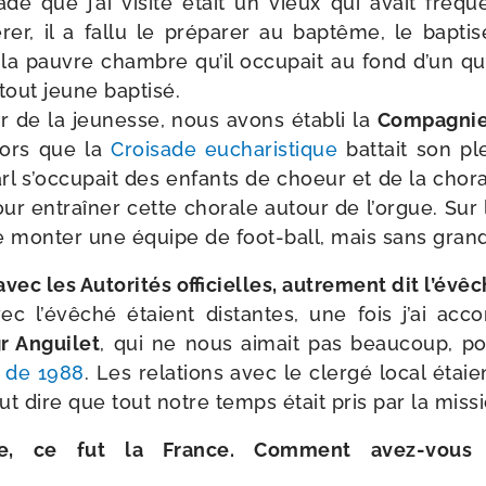
e que j’ai visi­té était un vieux qui avait fré­qu
rer, il a fal­lu le pré­pa­rer au bap­tême, le bap­ti­
la pauvre chambre qu’il occu­pait au fond d’un quar
tout jeune baptisé.
per de la jeu­nesse, nous avons éta­bli la
Compagnie
alors que la
Croisade eucha­ris­tique
bat­tait son pl
rl s’occupait des enfants de choeur et de la cho­r
pour entraî­ner cette cho­rale autour de l’orgue. Sur
on­ter une équipe de foot-​ball, mais sans gran
avec les Autorités offi­cielles, autre­ment dit l’évê
vec l’évêché étaient dis­tantes, une fois j’ai acc
 Anguilet
, qui ne nous aimait pas beau­coup, p
s de 1988
. Les rela­tions avec le cler­gé local étaie
faut dire que tout notre temps était pris par la miss
le, ce fut la France. Comment avez-​vous 