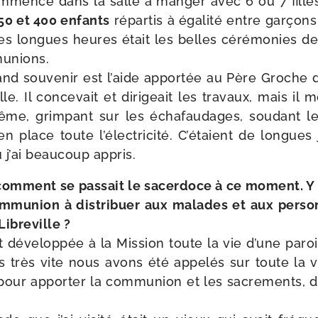
com­men­cé dans la salle à man­ger avec 6 ou 7 filles
350 et 400 enfants
répar­tis à éga­li­té entre gar­çons
es longues heures était les belles céré­mo­nies d
unions.
d sou­ve­nir est l’aide appor­tée au Père Groche 
le. Il conce­vait et diri­geait les tra­vaux, mais il 
​même, grim­pant sur les écha­fau­dages, sou­dant l
 en place toute l’électricité. C’étaient de longues
j’ai beau­coup appris.
om­ment se pas­sait le sacer­doce à ce moment. Y av
­mu­nion à dis­tri­buer aux malades et aux per­
Libreville ?
st déve­lop­pée à la Mission toute la vie d’une paroi
s très vite nous avons été appe­lés sur toute la v
our appor­ter la com­mu­nion et les sacre­ments, d