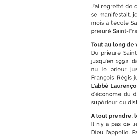
J’ai regret­té de
se mani­fes­tait,
mois à l’école Sa
prieu­ré Saint-​F
Tout au long de 
Du prieu­ré Saint
jusqu’en 1992, d
nu le prieur ju
François-​Régis 
L’abbé Laurenç
d’économe du dis­
supé­rieur du dist
A tout prendre, l
Il n’y a pas de l
Dieu l’appelle. P