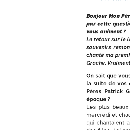
Bonjour Mon Père
par cette ques­t
vous animent ?
Le retour sur le 
sou­ve­nirs remo
chan­té ma pre­m
Groche. Vraiment
On sait que vous
la suite de vos c
Pères Patrick G
époque ?
Les plus beaux 
mer­cre­di et ch
qui chan­taient 