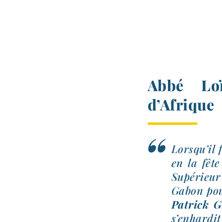
Abbé Loï
d’Afrique
Lorsqu’il 
en la fêt
Supérieur
Gabon pour
Patrick G
s’enhardit