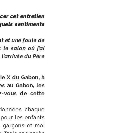
er cet entre­tien
uels sen­ti­ments
nt et une foule de
 le salon où j’ai
l’arrivée du Père
Pie X du Gabon, à
iles au Gabon, les
z-​vous de cette
 don­nées chaque
 pour les enfants
s gar­çons et moi