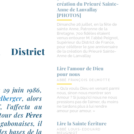
création du Prieuré Sainte-​
Anne de Lanvallay
[PHOTOS]
Dimanche 26 juillet, en la fête de
sainte Anne, Patronne de la
Bretagne, 700 fidèles étaient
venus entourer M. l'abbé Peignot,
Supérieur du District de France,
pour célébrer le 50e anniversaire
 District
de la création du Prieuré Sainte-
Anne de Lanvallay
Lire l’amour de Dieu
pour nous
ABBÉ FRANÇOIS DELMOTTE
e 29 juin 1986,
« Qu’a voulu Dieu en venant parmi
nous, sinon nous montrer son
dberger
, alors
Amour ? Si jusqu’ici nous ne nous
pressions pas de l’aimer, du moins
, l’affecta au
ne tardons plus à lui rendre
amour pour amour. »
utour des
Pères
gabo­naises, il
Lire la Sainte Écriture
les bases de la
ABBÉ LOUIS-EDOUARD
MEUGNIOT