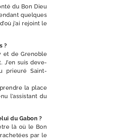
lon­té du Bon Dieu
 pen­dant quelques
où j’ai rejoint le
és ?
ecy et de Grenoble
. J’en suis deve­
prieu­ré Saint-​
r prendre la place
­nu l’assistant du
celui du Gabon ?
 être là où le Bon
 rache­tées par le