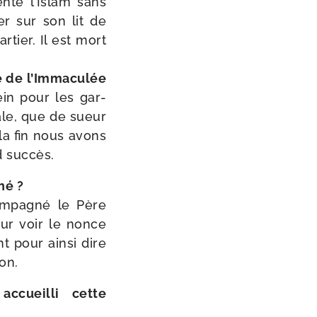
en­té l’Islam sans
ser sur son lit de
­tier. Il est mort
 de l’Immaculée
ein pour les gar­
ale, que de sueur
 la fin nous avons
d succès.
ché ?
om­pa­gné le Père
our voir le nonce
nt pour ain­si dire
ion.
accueilli cette