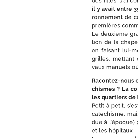
des filles. J’ai 
il y avait entre 
ron­ne­ment de c
pre­mières comm
Le deuxième gran
tion de la cha­pel
en fai­sant lui-
grilles, met­tant
vaux manuels où 
Racontez-​nous c
chismes ? La com
les quar­tiers de 
Petit à petit, s’e
caté­chisme, mai
due à l’époque) p
et les hôpitaux.