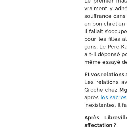
Le pre­mier malad
vrai­ment y adhé­
souf­france dans 
en bon chré­tien 
Il fal­lait s’occu
pour les filles 
çons. Le Père Ka
a‑t-​il dépen­sé 
même essayé de m
Et vos rela­tions 
Les rela­tions a
Groche chez
Mgr
après
les sacre
inexis­tantes. Il 
Après Librevil
affectation ?