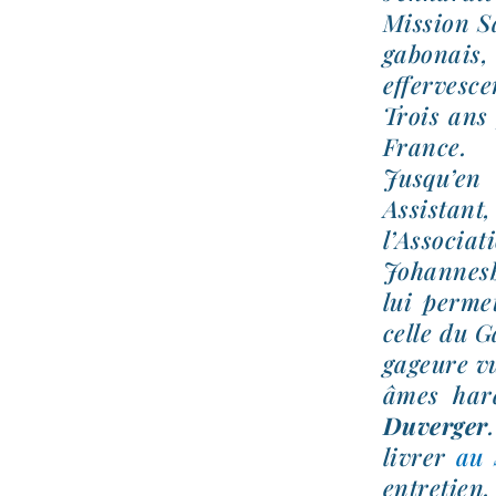
Mission Sa
gabo­nais
effervesce
Trois ans 
France.
Jusqu’en 
Assistant
l’Associa
Johannesbu
lui per­me
celle du G
gageure vu
âmes har­
Duverger
livrer
au 
entretien.