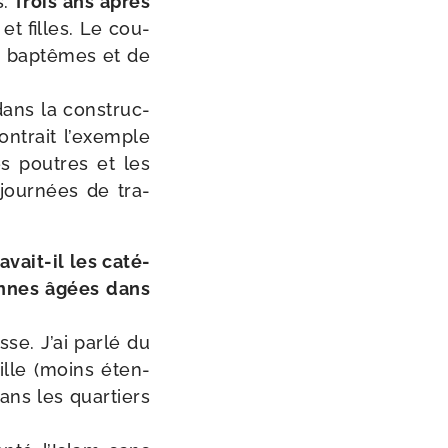
.
Trois ans après
 et filles. Le cou­
e bap­têmes et de
dans la construc­
mon­trait l’exemple
es poutres et les
 jour­nées de tra­
ait-​il les caté­
sonnes âgées dans
sse. J’ai par­lé du
ille (moins éten­
ans les quar­tiers