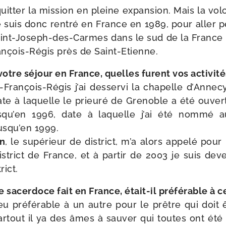
 quit­ter la mis­sion en pleine expan­sion. Mais la vo
 je suis donc ren­tré en France en 1989, pour aller
int-​Joseph-​des-​Carmes dans le sud de la France d’
rançois-​Régis près de Saint-Etienne.
votre séjour en France, quelles furent vos activit
-​François-​Régis j’ai des­ser­vi la cha­pelle d’Ann
ate à laquelle le prieu­ré de Grenoble a été ouvert
squ’en 1996, date à laquelle j’ai été nom­mé au 
jusqu’en 1999.
on
, le supé­rieur de dis­trict, m’a alors appe­lé pou
trict de France, et à par­tir de 2003 je suis deve
rict.
e sacer­doce fait en France, était-​il pré­fé­rable à 
ieu pré­fé­rable à un autre pour le prêtre qui doit
artout il ya des âmes à sau­ver qui toutes ont été