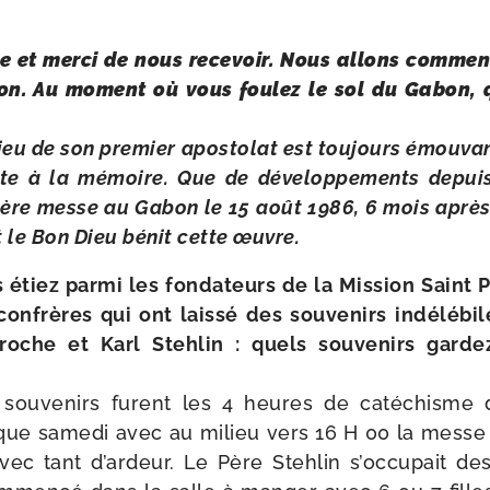
 et mer­ci de nous rece­voir. Nous allons com­men­c
ion. Au moment où vous fou­lez le sol du Gabon, q
lieu de son pre­mier apos­to­lat est tou­jours émou­va
nte à la mémoire. Que de déve­lop­pe­ments depuis
ière messe au Gabon le 15 août 1986, 6 mois après 
 le Bon Dieu bénit cette œuvre.
 étiez par­mi les fon­da­teurs de la Mission Saint 
onfrères qui ont lais­sé des sou­ve­nirs indé­lé­b
roche et Karl Stehlin : quels sou­ve­nirs garde
sou­ve­nirs furent les 4 heures de caté­chisme
aque same­di avec au milieu vers 16 H 00 la messe
avec tant d’ardeur. Le Père Stehlin s’occupait de