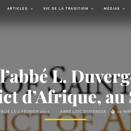
ARTICLES
VIE DE LA TRADITION
MÉDIAS
 l’abbé L. Duverg
ict d’Afrique, au 
UBLIÉ LE
1 FÉVRIER 2011
ABBÉ LOÏC DUVERGER
10 MI