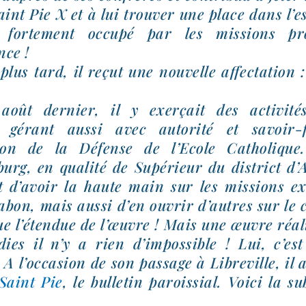
int Pie X et à lui trou­ver une place dans l’esp
, for­te­ment occu­pé par les mis­sions pro
nce !
plus tard, il reçut une nou­velle affec­ta­tion 
août der­nier, il y exer­çait des acti­vi­
, gérant aus­si avec auto­ri­té et savoir-​
tion de la Défense de l’Ecole Catholique
rg, en qua­li­té de Supérieur du dis­trict d’
t d’avoir la haute main sur les mis­sions ex
abon, mais aus­si d’en ouvrir d’autres sur le 
e l’étendue de l’œuvre ! Mais une œuvre réa­l
dies il n’y a rien d’impossible ! Lui, c’es
. A l’occasion de son pas­sage à Libreville, il 
Saint Pie
, le bul­le­tin parois­sial. Voici la s