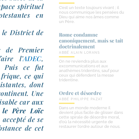
ace spi­ri­tuel
C’est un texte toujours vivant ; il
nous communique les pensées du
­tes­tantes en
Dieu qui aime nos âmes comme
un Père.
: le District de
Rome condamne
canoniquement, mais se tait
doctrinalement
tés de Premier
ABBÉ ALAIN LORANS
faire l’
ADEC
,
On ne reviendra plus aux
. Puis ce fut
excommunications et aux
anathèmes tridentins, sauf pour
Afrique, ce qui
ceux qui défendent la messe
tridentine.
is­tantes, dont
conti­nent. Une
Ordre et désordre
ABBÉ PHILIPPE PAZAT
i­sable car aux
Dans un monde moderne il
t
le Père Loïc
devient plus facile de glisser dans
a accep­té de se
cette spirale de désordre moral,
d’où la nécessité urgente de
ub­stance de cet
restaurer l’ordre autour de nous.