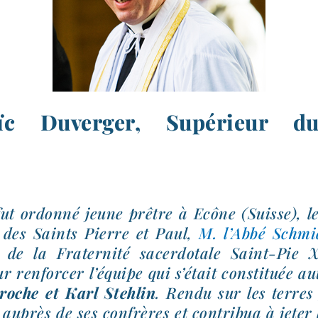
c Duverger, Supérieur du
fut ordon­né jeune prêtre à Ecône (Suisse), l
e des Saints Pierre et Paul,
M. l’Abbé Schmi
 de la Fraternité sacer­do­tale Saint-​Pie X
 ren­for­cer l’équipe qui s’était consti­tuée a
roche et Karl Stehlin
. Rendu sur les terres 
 auprès de ses confrères et contri­bua à jeter 