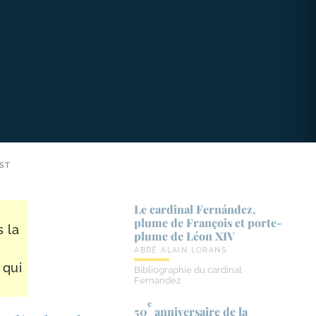
IST
Le cardinal Fernández,
plume de François et porte-​
s la
plume de Léon XIV
ABBÉ ALAIN LORANS
 qui
Bibliographie du cardinal
Fernandez
e
50
anniversaire de la