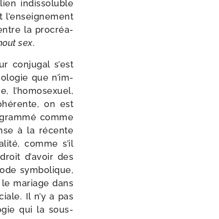
en indis­so­luble
t l’en­sei­gne­ment
entre la pro­créa­
hout sex
.
ur conju­gal s’est
éo­lo­gie que n’im­
e, l’homosexuel,
ohé­rente, on est
pro­gram­mé comme
ense à la récente
­li­té, comme s’il
 droit d’avoir des
ode sym­bo­lique,
et le mariage dans
ciale. Il n’y a pas
o­gie qui la sous-​