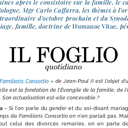
nes après le consis­toire sur la famille, le ca
ologne, Mgr Carlo Caffarra, les thèmes à l’o
ra­or­di­naire d’oc­tobre pro­chain et du Synod
iage, famille, doc­trine de
Humanae Vitae
, pé
Familiaris Consortio
» de Jean-​Paul II est l’objet d’un
elle est la fon­da­tion de l’Évangile de la famille, de l
 Son actua­li­sa­tion est-​elle concevable ?
ra
–
Si l’on parle du
gen­der
et du soi-​disant mariag
temps de
Familiaris
Consortio
on n’en par­lait pas. Ma
tout celui des divor­cés rema­riés, on en parle d