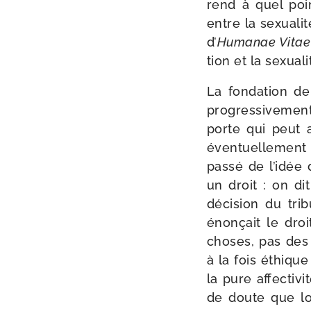
rend à quel poin
entre la sexua­li­
d’
Humanae Vitae
tion et la sexua­li
La fon­da­tion de
pro­gres­si­ve­men
porte qui peut 
éven­tuel­le­men
pas­sé de l’i­dé
un droit : on di
déci­sion du tri­
énon­çait le droi
choses, pas des 
à la fois éthique
la pure affec­ti­v
de doute que l