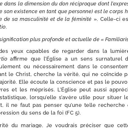
dans la dimen­sion du don réci­proque dont l’ex­pres­
 son exis­tence en tant que per­sonne) est le corps
ire de sa mas­cu­li­ni­té et de la fémi­ni­té
». Celle-​ci 
tio
.
signi­fi­ca­tion plus pro­fonde et actuelle de « Familiar
des yeux capables de regar­der dans la lumièr
rtio
affirme que l’Église a un sens sur­na­tu­rel 
le­ment ou néces­sai­re­ment dans le consen­te­
vant le Christ, cherche la véri­té, qui ne coïn­cide 
majo­ri­té. Elle écoute la conscience et pas le pou­vo
es et les mépri­sés. L’Église peut aus­si appré­
sta­tis­tique, lorsqu’elle s’avère utile pour situer 
, il ne faut pas pen­ser qu’une telle recherche
pres­sion du sens de la foi (FC 5).
éri­té du mariage. Je vou­drais pré­ci­ser que cet