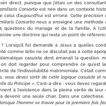
oin direct, puisque que j’é­tais un des consul­t
amiliaris Consortio
est née dans un contexte his­to
e celui d’au­jourd’­hui est erro­né. Cette pré­ci­sion 
miliaris Consortio
nous a ensei­gné une méthode 
les ques­tions du mariage et de la famille
.
À l’uti
­ciée une doc­trine qui reste un point de réfé­renc
 Lorsqu’il fut deman­dé à Jésus à quelles condi
licéi­té comme telle ne se dis­cu­tait pas à cette épo
blé­ma­tique casuiste dont éma­nait la ques­tion, 
n on doit regar­der pour com­prendre ce qu’est 
i­té de l’in­dis­so­lu­bi­li­té matri­mo­niale. C’était c
s, vous devez sor­tir de cette logique casuiste et 
celle du Principe
». C’est-​à-​dire : vous devez regar
nent à l’exis­tence dans la pleine véri­té de leu
 deve­nir une seule chair. Dans une caté­chèse, Je
 lorsque l’homme se trouve pour la pre­mière fois f