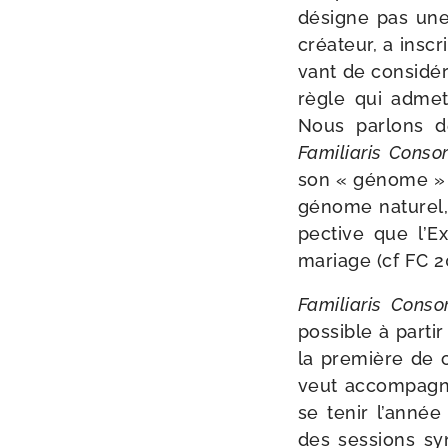
désigne pas une
créa­teur, a ins­
vant de consi­dé­r
règle qui admet
Nous par­lons 
Familiaris Consor
son « génome » ; 
génome natu­rel,
pec­tive que l’Ex
mariage (cf FC 2
Familiaris Conso
pos­sible à par­t
la pre­mière de c
veut accom­pa­gn
se tenir l’an­née
des ses­sions syn