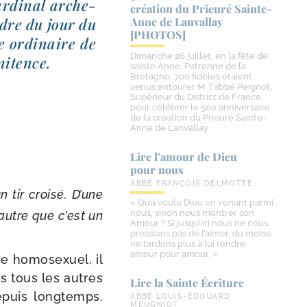
r­di­nal arche­
création du Prieuré Sainte-​
rdre du jour du
Anne de Lanvallay
[PHOTOS]
e ordi­naire de
Dimanche 26 juillet, en la fête de
ni­tence.
sainte Anne, Patronne de la
Bretagne, 700 fidèles étaient
venus entourer M. l'abbé Peignot,
Supérieur du District de France,
pour célébrer le 50e anniversaire
de la création du Prieuré Sainte-
Anne de Lanvallay
Lire l’amour de Dieu
pour nous
ABBÉ FRANÇOIS DELMOTTE
 tir croi­sé. D’une
« Qu’a voulu Dieu en venant parmi
nous, sinon nous montrer son
’autre que c’est un
Amour ? Si jusqu’ici nous ne nous
pressions pas de l’aimer, du moins
ne tardons plus à lui rendre
amour pour amour. »
e homo­sexuel, il
is tous les autres
Lire la Sainte Écriture
epuis long­temps.
ABBÉ LOUIS-EDOUARD
MEUGNIOT