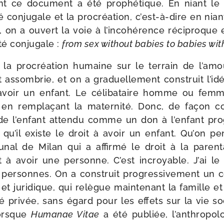
t ce docu­ment a été pro­phé­tique. En niant le li
té conju­gale et la pro­créa­tion, c’est-​à-​dire en nian
, on a ouvert la voie à l’incohérence réci­proque 
­té conju­gale :
from sex without babies to babies wit
 la pro­créa­tion humaine sur le ter­rain de l’a­mo
t assom­brie, et on a gra­duel­le­ment construit l’i­d
avoir un enfant. Le céli­ba­taire homme ou femm
t en rem­pla­çant la mater­ni­té. Donc, de façon c
e de l’enfant atten­du comme un don à l’enfant 
t qu’il existe le droit à avoir un enfant. Qu’on p
bu­nal de Milan qui a affir­mé le droit à la paren­ta
t à avoir une per­sonne. C’est incroyable. J’ai le
per­sonnes. On a construit pro­gres­si­ve­ment un c
 et juri­dique, qui relègue main­te­nant la famille 
i­té pri­vée, sans égard pour les effets sur la vie so
orsque
Humanae Vitae
a été publiée, l’an­thro­po­l