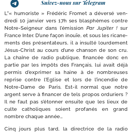
Suivez-nous sur Telegram
L”« humo­riste » Frédéric Fromet a déver­sé ven­
dre­di 10 jan­vier vers 17h ses blas­phèmes contre
Notre-​Seigneur dans l’é­mis­sion
Par Jupiter !
sur
France Inter. D’une façon inouïe, et sous les rica­ne­
ments des pré­sen­ta­teurs, il a insul­té lour­de­ment
Jésus-​Christ au cours d’une chan­son de son cru.
La chaîne de radio publique, finan­cée donc en
par­tie par les impôts des Français, lui avait déjà
per­mis d’ex­pri­mer sa haine à de nom­breuses
reprise contre l’Eglise et lors de l’in­cen­die de
Notre-​Dame de Paris. Est-​il nor­mal que notre
argent serve à finan­cer de tels pro­pos ordu­riers ?
Il ne faut pas s’é­ton­ner ensuite que les lieux de
culte catho­liques soient pro­fa­nés en grand
nombre chaque année…
Cinq jours plus tard, la direc­trice de la radio