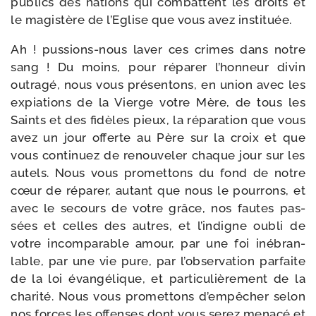
publics des nations qui com­battent les droits et
le magis­tère de l’Eglise que vous avez instituée.
Ah ! pussions-​nous laver ces crimes dans notre
sang ! Du moins, pour répa­rer l’hon­neur divin
outra­gé, nous vous pré­sen­tons, en union avec les
expia­tions de la Vierge votre Mère, de tous les
Saints et des fidèles pieux, la répa­ra­tion que vous
avez un jour offerte au Père sur la croix et que
vous conti­nuez de renou­ve­ler chaque jour sur les
autels. Nous vous pro­met­tons du fond de notre
cœur de répa­rer, autant que nous le pour­rons, et
avec le secours de votre grâce, nos fautes pas­
sées et celles des autres, et l’in­digne oubli de
votre incom­pa­rable amour, par une foi inébran­
lable, par une vie pure, par l’ob­ser­va­tion par­faite
de la loi évan­gé­lique, et par­ti­cu­liè­re­ment de la
cha­ri­té. Nous vous pro­met­tons d’empêcher selon
nos forces les offenses dont vous serez mena­cé et