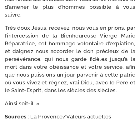
d’a­me­ner le plus d’hommes pos­sible à vous
suivre.
Très doux Jésus, rece­vez, nous vous en prions, par
l’in­ter­ces­sion de la Bienheureuse Vierge Marie
Réparatrice, cet hom­mage volon­taire d’ex­pia­tion,
et dai­gnez nous accor­der le don pré­cieux de la
per­sé­vé­rance, qui nous garde fidèles jus­qu’à la
mort dans votre obéis­sance et votre ser­vice, afin
que nous puis­sions un jour par­ve­nir à cette patrie
où vous vivez et régnez, vrai Dieu, avec le Père et
le Saint-​Esprit, dans les siècles des siècles.
Ainsi soit-​il. »
Sources
: La Provence/​Valeurs actuelles