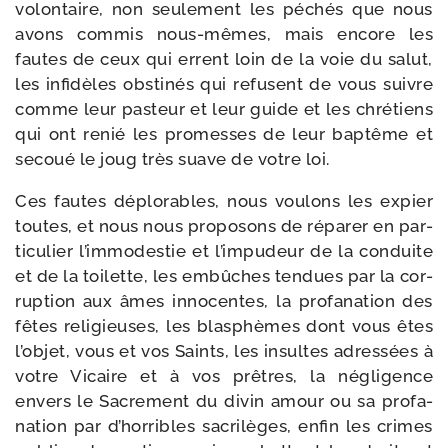
volon­taire, non seule­ment les péchés que nous
avons com­mis nous-​mêmes, mais encore les
fautes de ceux qui errent loin de la voie du salut,
les infi­dèles obs­ti­nés qui refusent de vous suivre
comme leur pas­teur et leur guide et les chré­tiens
qui ont renié les pro­messes de leur bap­tême et
secoué le joug très suave de votre loi.
Ces fautes déplo­rables, nous vou­lons les expier
toutes, et nous nous pro­po­sons de répa­rer en par­
ti­cu­lier l’im­mo­des­tie et l’im­pu­deur de la conduite
et de la toi­lette, les embûches ten­dues par la cor­
rup­tion aux âmes inno­centes, la pro­fa­na­tion des
fêtes reli­gieuses, les blas­phèmes dont vous êtes
l’ob­jet, vous et vos Saints, les insultes adres­sées à
votre Vicaire et à vos prêtres, la négli­gence
envers le Sacrement du divin amour ou sa pro­fa­
na­tion par d’hor­ribles sacri­lèges, enfin les crimes