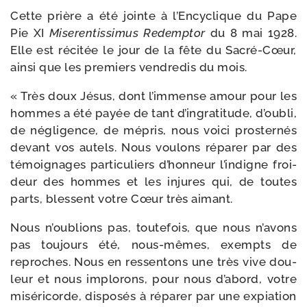
Cette prière a été jointe à l’Encyclique du Pape
Pie XI
Miserentissimus Redemptor
du 8 mai 1928.
Elle est réci­tée le jour de la fête du Sacré-​Cœur,
ain­si que les pre­miers ven­dre­dis du mois.
« Très doux Jésus, dont l’im­mense amour pour les
hommes a été payée de tant d’in­gra­ti­tude, d’ou­bli,
de négli­gence, de mépris, nous voi­ci pros­ter­nés
devant vos autels. Nous vou­lons répa­rer par des
témoi­gnages par­ti­cu­liers d’hon­neur l’in­digne froi­
deur des hommes et les injures qui, de toutes
parts, blessent votre Cœur très aimant.
Nous n’ou­blions pas, tou­te­fois, que nous n’a­vons
pas tou­jours été, nous-​mêmes, exempts de
reproches. Nous en res­sen­tons une très vive dou­
leur et nous implo­rons, pour nous d’a­bord, votre
misé­ri­corde, dis­po­sés à répa­rer par une expia­tion