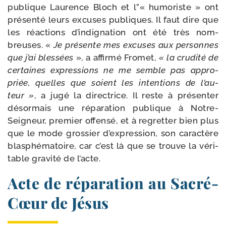
publique Laurence Bloch et l”« humo­riste » ont
pré­sen­té leurs excuses publiques. Il faut dire que
les réac­tions d’in­di­gna­tion ont été très nom­
breuses. «
Je pré­sente mes excuses aux per­sonnes
que j’ai bles­sées
», a affir­mé Fromet,
« la cru­di­té de
cer­taines expres­sions ne me semble pas appro­
priée, quelles que soient les inten­tions de l’au­
teur »
, a jugé la direc­trice. Il reste à pré­sen­ter
désor­mais une répa­ra­tion publique à Notre-​
Seigneur, pre­mier offen­sé, et à regret­ter bien plus
que le mode gros­sier d’expression, son carac­tère
blas­phé­ma­toire, car c’est là que se trouve la véri­
table gra­vi­té de l’acte.
Acte de réparation au Sacré-​
Cœur de Jésus