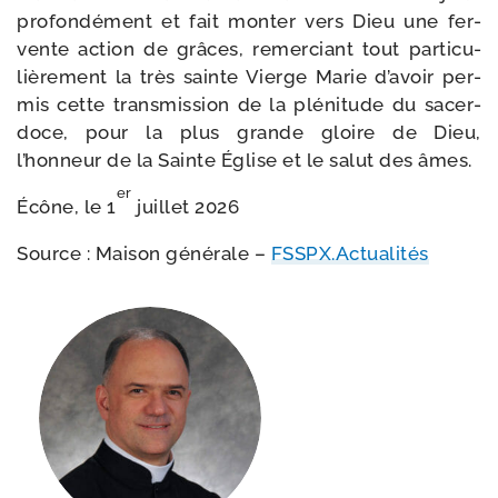
pro­fon­dé­ment et fait mon­ter vers Dieu une fer­
vente action de grâces, remer­ciant tout par­ti­cu­
liè­re­ment la très sainte Vierge Marie d’avoir per­
mis cette trans­mis­sion de la plé­ni­tude du sacer­
doce, pour la plus grande gloire de Dieu,
l’honneur de la Sainte Église et le salut des âmes.
er
Écône, le 1
juillet 2026
Source : Maison géné­rale –
FSSPX.Actualités