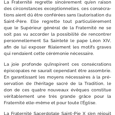
La Fraternité regrette sin­cè­re­ment qu’en rai­son
des cir­cons­tances excep­tion­nelles, ces consé­cra­
tions aient dû être confé­rées sans l’autorisation du
Saint-​Père. Elle regrette tout par­ti­cu­liè­re­ment
que le Supérieur géné­ral de la Fraternité ne se
soit pas vu accor­der la pos­si­bi­li­té de ren­con­trer
per­son­nel­le­ment Sa Sainteté le pape Léon XIV,
afin de lui expo­ser filia­le­ment les motifs graves
qui ren­daient cette céré­mo­nie nécessaire.
La joie pro­fonde qu’inspirent ces consé­cra­tions
épis­co­pales ne sau­rait cepen­dant être assom­brie.
En garan­tis­sant les moyens néces­saires à la pré­
ser­va­tion de l’héritage sacré de la Tradition, le
don de ces quatre nou­veaux évêques consti­tue
véri­ta­ble­ment une très grande grâce pour la
Fraternité elle-​même et pour toute l’Église.
La Fraternité Sacerdotale Saint-​Pie X s’en réjouit