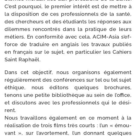
C’est pour­quoi, le pre­mier inté­rêt est de mettre à
la dis­po­si­tion de ces pro­fes­sion­nels de la san­té,
des cher­cheurs et des étu­diants les réponses aux
dilemmes ren­con­trés dans la pra­tique de leurs
métiers. En confor­mi­té avec cela, ACIM-​Asia s’ef­
force de tra­duire en anglais les tra­vaux publiés
en fran­çais sur le sujet, en par­ti­cu­lier les Cahiers
Saint Raphaël.
Dans cet objec­tif, nous orga­ni­sons éga­le­ment
régu­liè­re­ment des confé­rences sur tel ou tel sujet
éthique, nous édi­tons quelques bro­chures,
tenons une petite biblio­thèque au sein de l’of­fice,
et dis­cu­tons avec les pro­fes­sion­nels qui le dési­
rent.
Nous tra­vaillons éga­le­ment en ce moment à la
réa­li­sa­tion de trois films très courts : l’un « émou­
vant », sur l’a­vor­te­ment, l’un don­nant quelques