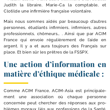
Judith la libraire, Marie-​Ca la comp­table, et
Clotilde une infir­mière fran­çaise volontaire.
Mais nous sommes aidés par beau­coup d’autres
per­sonnes, étu­diants infir­miers, infir­miers, autres
pro­fes­sion­nels, chô­meurs… . Ainsi que par ACIM
France qui envoie régu­liè­re­ment de l’aide en
argent. Il y a et aura tou­jours des Français sur
place. Et bien sûr les prêtres de la FSSPX.
Une action d’information en
matière d’éthique médicale :
Comme ACIM France, ACIM-​Asia est prin­ci­pa­le­
ment une asso­cia­tion où chaque per­sonne
concer­née peut cher­cher des réponses aux pro­
blèmes moraux liés aux pro­fes­sions de la Santé.