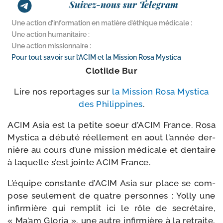
Suivez-nous sur Telegram
Une action d’information en matière d’éthique médicale :
Une action humanitaire :
Une action missionnaire :
Pour tout savoir sur l’ACIM et la Mission Rosa Mystica
Clotilde Bur
Lire nos repor­tages sur
la Mission Rosa Mystica
des Philippines
.
ACIM Asia est la petite soeur d’ACIM France. Rosa
Mystica a débu­té réel­le­ment en aout l’an­née der­
nière au cours d’une mis­sion médi­cale et den­taire
à laquelle s’est jointe ACIM France.
L’équipe constante d’ACIM Asia sur place se com­
pose seule­ment de quatre per­sonnes : Yolly une
infir­mière qui rem­plit ici le rôle de secré­taire,
« Ma’am Gloria », une autre infir­mière à la retraite,