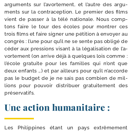
argu­ments sur l’a­vor­te­ment, et l’autre des argu­
ments sur la contra­cep­tion. Le pre­mier des films
vient de pas­ser à la télé natio­nale. Nous comp­
tons faire le tour des écoles pour mon­trer ces
trois films et faire signer une péti­tion à envoyer au
congrès : l’une pour qu’il ne se sente pas obli­gé de
céder aux pres­sions visant à la léga­li­sa­tion de l’a­
vor­te­ment (on arrive déjà à quelques lois comme :
l’é­cole gra­tuite pour les familles qui n’ont que
deux enfants …) et par ailleurs pour qu’il n’ac­corde
pas le bud­get de je ne sais pas com­bien de mil­
lions pour pou­voir dis­tri­buer gra­tui­te­ment des
préservatifs.
Une action humanitaire :
Les Philippines étant un pays extrê­me­ment