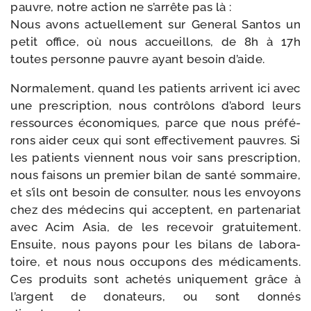
pauvre, notre action ne s’ar­rête pas là :
Nous avons actuel­le­ment sur General Santos un
petit office, où nous accueillons, de 8h à 17h
toutes per­sonne pauvre ayant besoin d’aide.
Normalement, quand les patients arrivent ici avec
une pres­crip­tion, nous contrô­lons d’a­bord leurs
res­sources éco­no­miques, parce que nous pré­fé­
rons aider ceux qui sont effec­ti­ve­ment pauvres. Si
les patients viennent nous voir sans pres­crip­tion,
nous fai­sons un pre­mier bilan de san­té som­maire,
et s’ils ont besoin de consul­ter, nous les envoyons
chez des méde­cins qui acceptent, en par­te­na­riat
avec Acim Asia, de les rece­voir gra­tui­te­ment.
Ensuite, nous payons pour les bilans de labo­ra­
toire, et nous nous occu­pons des médi­ca­ments.
Ces pro­duits sont ache­tés uni­que­ment grâce à
l’argent de dona­teurs, ou sont don­nés