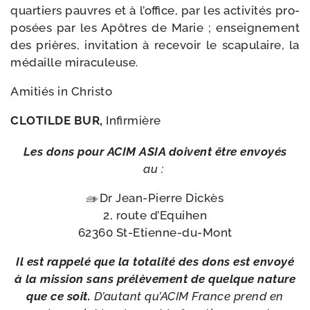
quar­tiers pauvres et à l’of­fice, par les acti­vi­tés pro­
po­sées par les Apôtres de Marie ; ensei­gne­ment
des prières, invi­ta­tion à rece­voir le sca­pu­laire, la
médaille miraculeuse.
Amitiés in Christo
CLOTILDE BUR,
Infirmière
Les dons pour ACIM ASIA doivent être envoyés
au :
Dr Jean-​Pierre Dickès
2, route d’Equihen
62360 St-Etienne-du-Mont
Il est rap­pe­lé que la tota­li­té des dons est envoyé
à la mis­sion sans pré­lè­ve­ment de quelque nature
que ce soit.
D’autant qu’ACIM France prend en