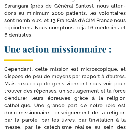
Sarangani (près de Général Santos), nous atten­
dons au mini­mum 2000 patients, les volon­taires
sont nom­breux, et 13 Français d’ACIM France nous
rejoin­drons. Nous comp­tons déjà 16 méde­cins et
6 dentistes.
Une action missionnaire :
Cependant, cette mis­sion est micro­sco­pique, et
dis­pose de peu de moyens par rap­port à d’autres.
Mais beau­coup de gens viennent nous voir pour
trou­ver des réponses, un sou­la­ge­ment et la force
d’en­du­rer leurs épreuves grâce à la reli­gion
catho­lique. Une grande part de notre rôle est
donc mis­sion­naire : ensei­gne­ment de la reli­gion
par la parole, par les livres, par l’in­vi­ta­tion à la
messe, par le caté­chisme réa­li­sé au sein des