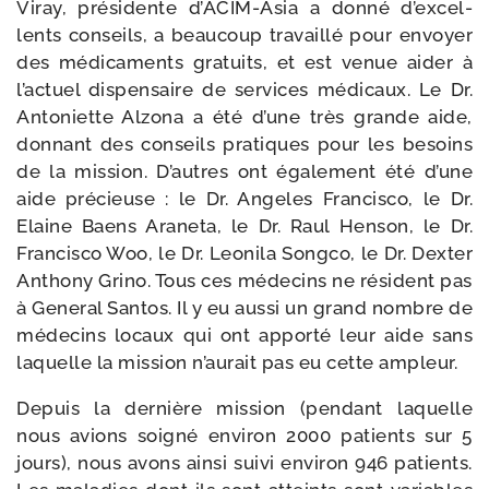
Viray, pré­si­dente d’ACIM-Asia a don­né d’ex­cel­
lents conseils, a beau­coup tra­vaillé pour envoyer
des médi­ca­ments gra­tuits, et est venue aider à
l’ac­tuel dis­pen­saire de ser­vices médi­caux. Le Dr.
Antoniette Alzona a été d’une très grande aide,
don­nant des conseils pra­tiques pour les besoins
de la mis­sion. D’autres ont éga­le­ment été d’une
aide pré­cieuse : le Dr. Angeles Francisco, le Dr.
Elaine Baens Araneta, le Dr. Raul Henson, le Dr.
Francisco Woo, le Dr. Leonila Songco, le Dr. Dexter
Anthony Grino. Tous ces méde­cins ne résident pas
à General Santos. Il y eu aus­si un grand nombre de
méde­cins locaux qui ont appor­té leur aide sans
laquelle la mis­sion n’au­rait pas eu cette ampleur.
Depuis la der­nière mis­sion (pen­dant laquelle
nous avions soi­gné envi­ron 2000 patients sur 5
jours), nous avons ain­si sui­vi envi­ron 946 patients.