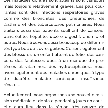
Les mala­dies dont ils sont atteints sont variables
mais tou­jours rela­ti­ve­ment graves. Les plus cou­
rantes sont des infec­tions res­pi­ra­toires graves
comme des bron­chites, des pneu­mo­nies, de
l’asthme et des tuber­cu­loses pul­mo­naires. Nous
trai­tons aus­si des patients souf­frant de can­cers,
pan­créa­tite, hépa­tite, ulcère diges­tif, ané­mie et
autres. Nous trou­vons aus­si beau­coup de dif­for­mi­
tés type bec de lièvre, goitres. Ce sont éga­le­ment
des bles­sures, un enfant atteint de folie, des can­
cers, des fai­blesses dues à un manque de pro­
téines et vita­mines, des hydro­cé­pha­lies… nous
avons éga­le­ment des mala­dies chro­niques à type
de dia­bète, mala­die car­diaque, insuf­fi­sance
rénale …
Actuellement, nous orga­ni­sons une nou­velle mis­
sion médi­cale et den­tale pen­dant 5 jours en aout ;
elle aura lieu dans la région très pauvre de