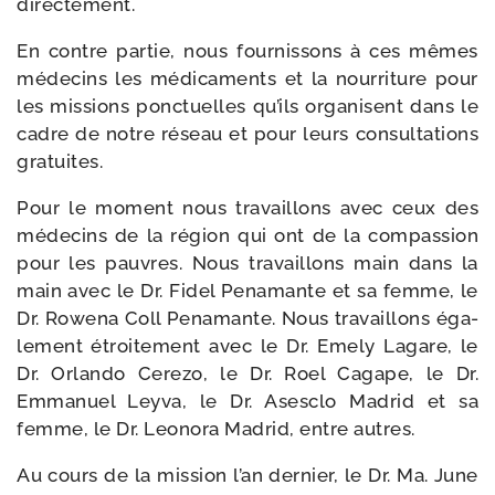
directement.
En contre par­tie, nous four­nis­sons à ces mêmes
méde­cins les médi­ca­ments et la nour­ri­ture pour
les mis­sions ponc­tuelles qu’ils orga­nisent dans le
cadre de notre réseau et pour leurs consul­ta­tions
gratuites.
Pour le moment nous tra­vaillons avec ceux des
méde­cins de la région qui ont de la com­pas­sion
pour les pauvres. Nous tra­vaillons main dans la
main avec le Dr. Fidel Penamante et sa femme, le
Dr. Rowena Coll Penamante. Nous tra­vaillons éga­
le­ment étroi­te­ment avec le Dr. Emely Lagare, le
Dr. Orlando Cerezo, le Dr. Roel Cagape, le Dr.
Emmanuel Leyva, le Dr. Asesclo Madrid et sa
femme, le Dr. Leonora Madrid, entre autres.
Au cours de la mis­sion l’an der­nier, le Dr. Ma. June