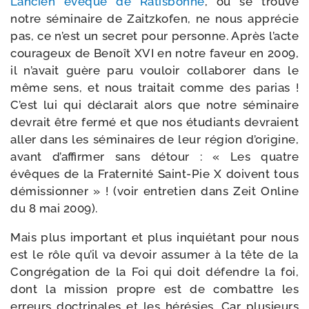
L’ancien évêque de Ratisbonne
, où se trouve
notre sémi­naire de Zaitzkofen, ne nous appré­cie
pas, ce n’est un secret pour per­sonne. Après l’acte
cou­ra­geux de Benoît XVI en notre faveur en 2009,
il n’avait guère paru vou­loir col­la­bo­rer dans le
même sens, et nous trai­tait comme des parias !
C’est lui qui décla­rait alors que notre sémi­naire
devrait être fer­mé et que nos étu­diants devraient
aller dans les sémi­naires de leur région d’origine,
avant d’affirmer sans détour : « Les quatre
évêques de la Fraternité Saint-​Pie X doivent tous
démis­sion­ner » ! (voir entre­tien dans Zeit Online
du 8 mai 2009).
Mais plus impor­tant et plus inquié­tant pour nous
est le rôle qu’il va devoir assu­mer à la tête de la
Congrégation de la Foi qui doit défendre la foi,
dont la mis­sion propre est de com­battre les
erreurs doc­tri­nales et les héré­sies. Car plu­sieurs