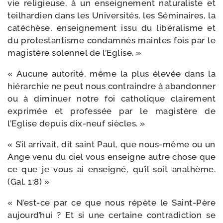
vie reli­gieuse, à un ensei­gne­ment natu­ra­liste et
teil­har­dien dans les Universités, les Séminaires, la
caté­chèse, ensei­gne­ment issu du libé­ra­lisme et
du pro­tes­tan­tisme condam­nés maintes fois par le
magis­tère solen­nel de l’Eglise. »
« Aucune auto­ri­té, même la plus éle­vée dans la
hié­rar­chie ne peut nous contraindre à aban­don­ner
ou à dimi­nuer notre foi catho­lique clai­re­ment
expri­mée et pro­fes­sée par le magis­tère de
l’Eglise depuis dix-​neuf siècles. »
« S’il arri­vait, dit saint Paul, que nous-​même ou un
Ange venu du ciel vous enseigne autre chose que
ce que je vous ai ensei­gné, qu’il soit ana­thème.
(Gal. 1:8) »
« N’est-​ce par ce que nous répète le Saint-​Père
aujourd’­hui ? Et si une cer­taine contra­dic­tion se