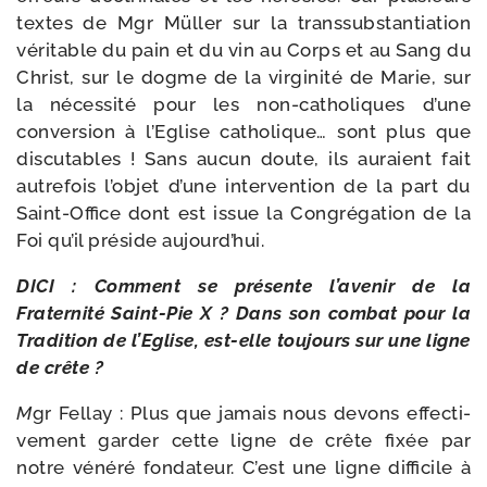
textes de Mgr Müller sur la trans­sub­stan­tia­tion
véri­table du pain et du vin au Corps et au Sang du
Christ, sur le dogme de la vir­gi­ni­té de Marie, sur
la néces­si­té pour les non-​catholiques d’une
conver­sion à l’Eglise catho­lique… sont plus que
dis­cu­tables ! Sans aucun doute, ils auraient fait
autre­fois l’objet d’une inter­ven­tion de la part du
Saint-​Office dont est issue la Congrégation de la
Foi qu’il pré­side aujourd’hui.
DICI : Comment se pré­sente l’avenir de la
Fraternité Saint-​Pie X
? Dans son com­bat pour la
Tradition de l’Eglise, est-​elle tou­jours sur une ligne
de crête ?
M
gr Fellay : Plus que jamais nous devons effec­ti­
ve­ment gar­der cette ligne de crête fixée par
notre véné­ré fon­da­teur. C’est une ligne dif­fi­cile à