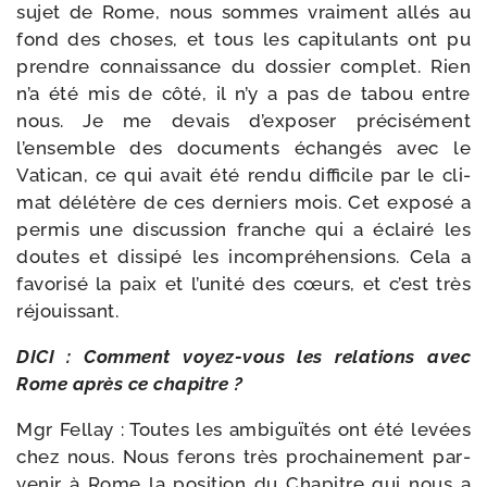
sujet de Rome, nous sommes vrai­ment allés au
fond des choses, et tous les capi­tu­lants ont pu
prendre connais­sance du dos­sier com­plet. Rien
n’a été mis de côté, il n’y a pas de tabou entre
nous. Je me devais d’exposer pré­ci­sé­ment
l’ensemble des docu­ments échan­gés avec le
Vatican, ce qui avait été ren­du dif­fi­cile par le cli­
mat délé­tère de ces der­niers mois. Cet expo­sé a
per­mis une dis­cus­sion franche qui a éclai­ré les
doutes et dis­si­pé les incom­pré­hen­sions. Cela a
favo­ri­sé la paix et l’unité des cœurs, et c’est très
réjouissant.
DICI : Comment voyez-​vous les rela­tions avec
Rome après ce chapitre ?
Mgr Fellay : Toutes les ambi­guï­tés ont été levées
chez nous. Nous ferons très pro­chai­ne­ment par­
ve­nir à Rome la posi­tion du Chapitre qui nous a