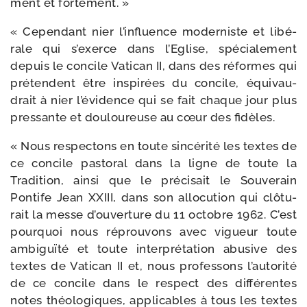
ment et fortement. »
« Cependant nier l’influence moder­niste et libé­
rale qui s’exerce dans l’Eglise, spé­cia­le­ment
depuis le concile Vatican II, dans des réformes qui
pré­tendent être ins­pi­rées du concile, équi­vau­
drait à nier l’évidence qui se fait chaque jour plus
pres­sante et dou­lou­reuse au cœur des fidèles.
« Nous res­pec­tons en toute sin­cé­ri­té les textes de
ce concile pas­to­ral dans la ligne de toute la
Tradition, ain­si que le pré­ci­sait le Souverain
Pontife Jean XXIII, dans son allo­cu­tion qui clô­tu­
rait la messe d’ouverture du 11 octobre 1962. C’est
pour­quoi nous réprou­vons avec vigueur toute
ambi­guï­té et toute inter­pré­ta­tion abu­sive des
textes de Vatican II et, nous pro­fes­sons l’autorité
de ce concile dans le res­pect des dif­fé­rentes
notes théo­lo­giques, appli­cables à tous les textes