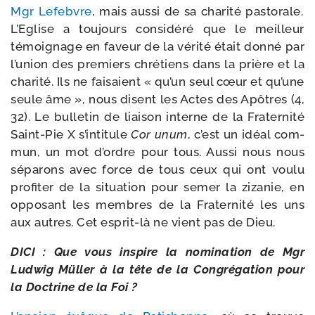
Mgr Lefebvre
, mais aus­si de sa cha­ri­té pas­to­rale.
L’Eglise a tou­jours consi­dé­ré que le meilleur
témoi­gnage en faveur de la véri­té était don­né par
l’union des pre­miers chré­tiens dans la prière et la
cha­ri­té. Ils ne fai­saient « qu’un seul cœur et qu’une
seule âme », nous disent les Actes des Apôtres (4,
32). Le bul­le­tin de liai­son interne de la Fraternité
Saint-​Pie X s’intitule
Cor unum
, c’est un idéal com­
mun, un mot d’ordre pour tous. Aussi nous nous
sépa­rons avec force de tous ceux qui ont vou­lu
pro­fi­ter de la situa­tion pour semer la ziza­nie, en
oppo­sant les membres de la Fraternité les uns
aux autres. Cet esprit-​là ne vient pas de Dieu.
DICI : Que vous ins­pire la nomi­na­tion de Mgr
Ludwig Müller à la tête de la Congrégation pour
la Doctrine de la Foi ?