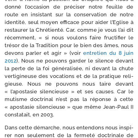
don­né l’occasion de pré­ci­ser notre feuille de
route en insis­tant sur la conser­va­tion de notre
iden­ti­té, seul moyen effi­cace pour aider l’Eglise à
res­tau­rer la Chrétienté. Car, comme je vous l’ai dit
récem­ment, « si nous vou­lons faire fruc­ti­fier le
tré­sor de la Tradition pour le bien des âmes, nous
devons par­ler et agir » (voir
entre­tien du 8 juin
2012
). Nous ne pou­vons gar­der le silence devant
la perte de la foi géné­ra­li­sée, ni devant la chute
ver­ti­gi­neuse des voca­tions et de la pra­tique reli­
gieuse. Nous ne pou­vons nous taire devant
« l’apostasie silen­cieuse » et ses causes. Car le
mutisme doc­tri­nal n’est pas la réponse à cette
« apos­ta­sie silen­cieuse » que même Jean-​Paul II
consta­tait, en 2003.
Dans cette démarche, nous enten­dons nous ins­pi­
rer non seule­ment de la fer­me­té doc­tri­nale de