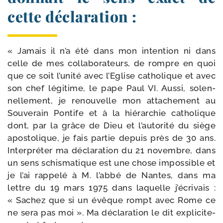
cette déclaration :
« Jamais il n’a été dans mon inten­tion ni dans
celle de mes col­la­bo­ra­teurs, de rompre en quoi
que ce soit l’unité avec l’Eglise catho­lique et avec
son chef légi­time, le pape Paul VI. Aussi, solen­
nel­le­ment, je renou­velle mon atta­che­ment au
Souverain Pontife et à la hié­rar­chie catho­lique
dont, par la grâce de Dieu et l’autorité du siège
apos­to­lique, je fais par­tie depuis près de 30 ans.
Interpréter ma décla­ra­tion du 21 novembre, dans
un sens schis­ma­tique est une chose impos­sible et
je l’ai rap­pe­lé à M. l’abbé de Nantes, dans ma
lettre du 19 mars 1975 dans laquelle j’écrivais :
« Sachez que si un évêque rompt avec Rome ce
ne sera pas moi ». Ma décla­ra­tion le dit expli­ci­te­