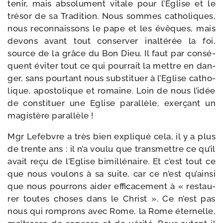
tenir, mais abso­lu­ment vitale pour l’Eglise et le
tré­sor de sa Tradition. Nous sommes catho­liques,
nous recon­nais­sons le pape et les évêques, mais
devons avant tout conser­ver inal­té­rée la foi,
source de la grâce du Bon Dieu. Il faut par consé­
quent évi­ter tout ce qui pour­rait la mettre en dan­
ger, sans pour­tant nous sub­sti­tuer à l’Eglise catho­
lique, apos­to­lique et romaine. Loin de nous l’idée
de consti­tuer une Eglise paral­lèle, exer­çant un
magis­tère parallèle !
Mgr Lefebvre a très bien expli­qué cela, il y a plus
de trente ans : il n’a vou­lu que trans­mettre ce qu’il
avait reçu de l’Eglise bimil­lé­naire. Et c’est tout ce
que nous vou­lons à sa suite, car ce n’est qu’ainsi
que nous pour­rons aider effi­ca­ce­ment à « res­tau­
rer toutes choses dans le Christ ». Ce n’est pas
nous qui rom­prons avec Rome, la Rome éter­nelle,