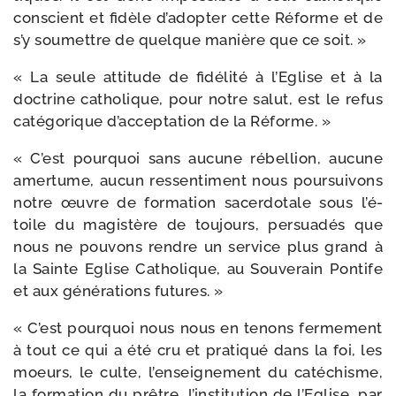
conscient et fidèle d’a­dop­ter cette Réforme et de
s’y sou­mettre de quelque manière que ce soit. »
« La seule atti­tude de fidé­li­té à l’Eglise et à la
doc­trine catho­lique, pour notre salut, est le refus
caté­go­rique d’ac­cep­ta­tion de la Réforme. »
« C’est pour­quoi sans aucune rébel­lion, aucune
amer­tume, aucun res­sen­ti­ment nous pour­sui­vons
notre œuvre de for­ma­tion sacer­do­tale sous l’é­
toile du magis­tère de tou­jours, per­sua­dés que
nous ne pou­vons rendre un ser­vice plus grand à
la Sainte Eglise Catholique, au Souverain Pontife
et aux géné­ra­tions futures. »
« C’est pour­quoi nous nous en tenons fer­me­ment
à tout ce qui a été cru et pra­ti­qué dans la foi, les
moeurs, le culte, l’en­sei­gne­ment du caté­chisme,
la for­ma­tion du prêtre, l’ins­ti­tu­tion de l’Eglise, par