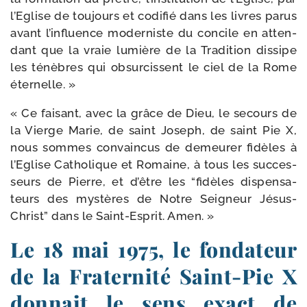
l’Eglise de tou­jours et codi­fié dans les livres parus
avant l’in­fluence moder­niste du concile en atten­
dant que la vraie lumière de la Tradition dis­sipe
les ténèbres qui obsur­cissent le ciel de la Rome
éternelle. »
« Ce fai­sant, avec la grâce de Dieu, le secours de
la Vierge Marie, de saint Joseph, de saint Pie X,
nous sommes convain­cus de demeu­rer fidèles à
l’Eglise Catholique et Romaine, à tous les suc­ces­
seurs de Pierre, et d’être les “fidèles dis­pen­sa­
teurs des mys­tères de Notre Seigneur Jésus-
Christ” dans le Saint-​Esprit. Amen. »
Le 18 mai 1975, le fondateur
de la Fraternité Saint-​Pie X
donnait le sens exact de