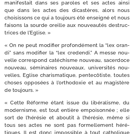
mani­fes­tait dans ses paroles et ses actes ain­si
que dans les actes des dicas­tères, alors nous
choi­sis­sons ce qui a tou­jours été ensei­gné et nous
fai­sons la sourde oreille aux nou­veau­tés des­truc­
trices de l’Eglise. »
« On ne peut modi­fier pro­fon­dé­ment la “lex oran­
di” sans modi­fier la “lex cre­den­di.” A messe nou­
velle cor­res­pond caté­chisme nou­veau, sacer­doce
nou­veau, sémi­naires nou­veaux, uni­ver­si­tés nou­
velles, Eglise cha­ris­ma­tique, pen­te­cô­tiste, toutes
choses oppo­sées à l’or­tho­doxie et au magis­tère
de toujours. »
« Cette Réforme étant issue du libé­ra­lisme, du
moder­nisme, est tout entière empoi­son­née ; elle
sort de l’hé­ré­sie et abou­tit à l’hé­ré­sie, même si
tous ses actes ne sont pas for­mel­le­ment héré­
tiques. Il est donc impos­sible à tout catho­lique