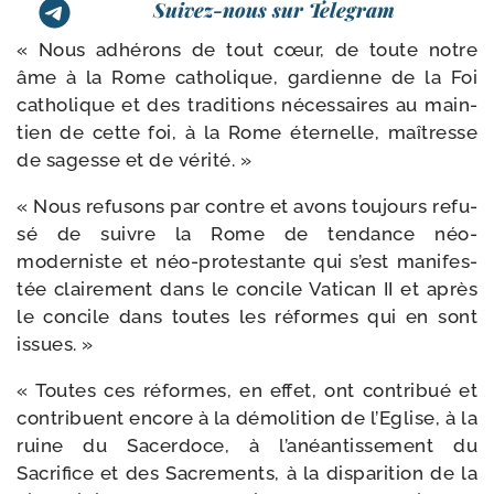
Suivez-nous sur Telegram
« Nous adhé­rons de tout cœur, de toute notre
âme à la Rome catho­lique, gar­dienne de la Foi
catho­lique et des tra­di­tions néces­saires au main­
tien de cette foi, à la Rome éter­nelle, maî­tresse
de sagesse et de vérité. »
« Nous refu­sons par contre et avons tou­jours refu­
sé de suivre la Rome de ten­dance néo-​
moderniste et néo-​protestante qui s’est mani­fes­
tée clai­re­ment dans le concile Vatican II et après
le concile dans toutes les réformes qui en sont
issues. »
« Toutes ces réformes, en effet, ont contri­bué et
contri­buent encore à la démo­li­tion de l’Eglise, à la
ruine du Sacerdoce, à l’a­néan­tis­se­ment du
Sacrifice et des Sacrements, à la dis­pa­ri­tion de la