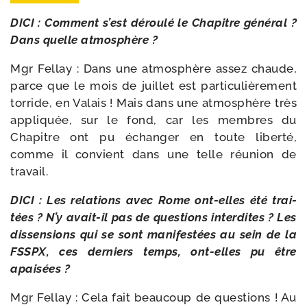
DICI : Comment s’est dérou­lé le Chapitre géné­ral ?
Dans quelle atmosphère ?
Mgr Fellay : Dans une atmo­sphère assez chaude,
parce que le mois de juillet est par­ti­cu­liè­re­ment
tor­ride, en Valais ! Mais dans une atmo­sphère très
appli­quée, sur le fond, car les membres du
Chapitre ont pu échan­ger en toute liber­té,
comme il convient dans une telle réunion de
travail.
DICI : Les rela­tions avec Rome ont-​elles été trai­
tées ? N’y avait-​il pas de ques­tions inter­dites ? Les
dis­sen­sions qui se sont mani­fes­tées au sein de la
FSSPX, ces der­niers temps, ont-​elles pu être
apaisées ?
Mgr Fellay : Cela fait beau­coup de ques­tions ! Au