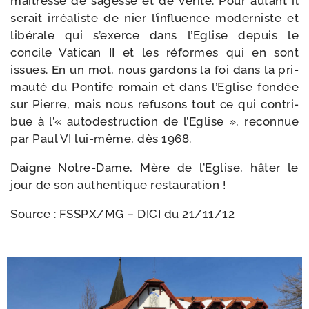
maî­tresse de sagesse et de véri­té. Pour autant il
serait irréa­liste de nier l’influence moder­niste et
libé­rale qui s’exerce dans l’Eglise depuis le
concile Vatican II et les réformes qui en sont
issues. En un mot, nous gar­dons la foi dans la pri­
mau­té du Pontife romain et dans l’Eglise fon­dée
sur Pierre, mais nous refu­sons tout ce qui contri­
bue à l’« auto­des­truc­tion de l’Eglise », recon­nue
par Paul VI lui-​même, dès 1968.
Daigne Notre-​Dame, Mère de l’Eglise, hâter le
jour de son authen­tique restauration !
Source :
FSSPX/​MG – DICI du 21/​11/​12