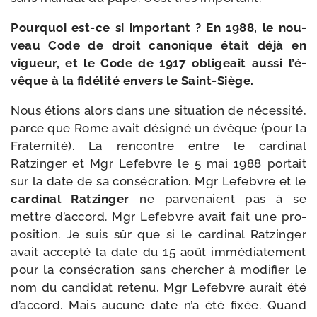
Pourquoi est-​ce si impor­tant ? En 1988, le nou­
veau Code de droit cano­nique était déjà en
vigueur, et le Code de 1917 obli­geait aus­si l’é­
vêque à la fidé­li­té envers le Saint-Siège.
Nous étions alors dans une situa­tion de néces­si­té,
parce que Rome avait dési­gné un évêque (pour la
Fraternité). La ren­contre entre le car­di­nal
Ratzinger et Mgr Lefebvre le 5 mai 1988 por­tait
sur la date de sa consé­cra­tion. Mgr Lefebvre et le
car­di­nal Ratzinger
ne par­ve­naient pas à se
mettre d’ac­cord. Mgr Lefebvre avait fait une pro­
po­si­tion. Je suis sûr que si le car­di­nal Ratzinger
avait accep­té la date du 15 août immé­dia­te­ment
pour la consé­cra­tion sans cher­cher à modi­fier le
nom du can­di­dat rete­nu, Mgr Lefebvre aurait été
d’accord. Mais aucune date n’a été fixée. Quand