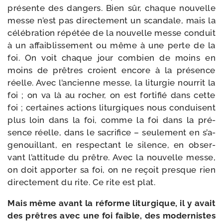
pré­sente des dan­gers. Bien sûr, chaque nou­velle
messe n’est pas direc­te­ment un scan­dale, mais la
célé­bra­tion répé­tée de la nou­velle messe conduit
à un affai­blis­se­ment ou même à une perte de la
foi. On voit chaque jour com­bien de moins en
moins de prêtres croient encore à la pré­sence
réelle. Avec l’an­cienne messe, la litur­gie nour­rit la
foi ; on va là au rocher, on est for­ti­fié dans cette
foi ; cer­taines actions litur­giques nous conduisent
plus loin dans la foi, comme la foi dans la pré­
sence réelle, dans le sacri­fice – seule­ment en s’a­
ge­nouillant, en res­pec­tant le silence, en obser­
vant l’at­ti­tude du prêtre. Avec la nou­velle messe,
on doit appor­ter sa foi, on ne reçoit presque rien
direc­te­ment du rite. Ce rite est plat.
Mais même avant la réforme litur­gique, il y avait
des prêtres avec une foi faible, des moder­nistes