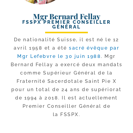
Mgr Bernard Fellay
FSSPX PREMIER CONSEILLER
GÉNÉRAL
De natio­na­li­té Suisse, il est né le 12
avril 1958 et a été
sacré évêque par
Mgr Lefebvre le 30 juin 1988
. Mgr
Bernard Fellay a exer­cé deux man­dats
comme Supérieur Général de la
Fraternité Sacerdotale Saint Pie X
pour un total de 24 ans de supé­rio­rat
de 1994 à 2018. Il est actuel­le­ment
Premier Conseiller Général de
la FSSPX.