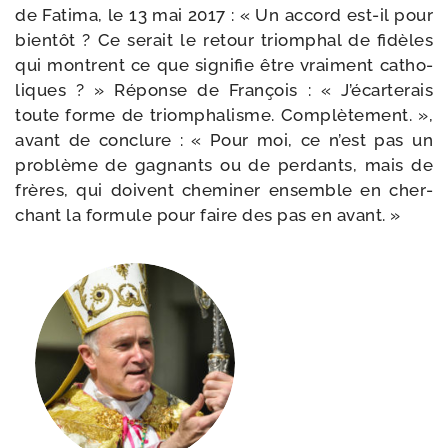
de Fatima, le 13 mai 2017 : « Un accord est-​il pour
bien­tôt ? Ce serait le retour triom­phal de fidèles
qui montrent ce que signi­fie être vrai­ment catho­
liques ? » Réponse de François : « J’écarterais
toute forme de triom­pha­lisme. Complètement. »,
avant de conclure : « Pour moi, ce n’est pas un
pro­blème de gagnants ou de per­dants, mais de
frères, qui doivent che­mi­ner ensemble en cher­
chant la for­mule pour faire des pas en avant. »