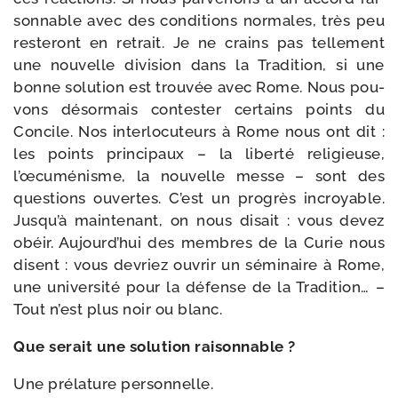
son­nable avec des condi­tions nor­males, très peu
res­te­ront en retrait. Je ne crains pas tel­le­ment
une nou­velle divi­sion dans la Tradition, si une
bonne solu­tion est trou­vée avec Rome. Nous pou­
vons désor­mais contes­ter cer­tains points du
Concile. Nos inter­lo­cu­teurs à Rome nous ont dit :
les points prin­ci­paux – la liber­té reli­gieuse,
l’œcuménisme, la nou­velle messe – sont des
ques­tions ouvertes. C’est un pro­grès incroyable.
Jusqu’à main­te­nant, on nous disait : vous devez
obéir. Aujourd’hui des membres de la Curie nous
disent : vous devriez ouvrir un sémi­naire à Rome,
une uni­ver­si­té pour la défense de la Tradition… –
Tout n’est plus noir ou blanc.
Que serait une solu­tion raisonnable ?
Une pré­la­ture personnelle.