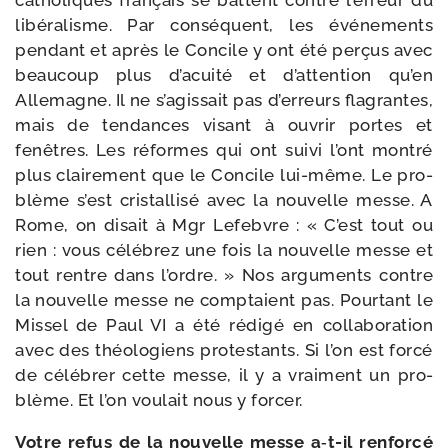
catho­liques fran­çais se battent contre l’erreur du
libé­ra­lisme. Par consé­quent, les évé­ne­ments
pen­dant et après le Concile y ont été per­çus avec
beau­coup plus d’acuité et d’at­ten­tion qu’en
Allemagne. Il ne s’a­gis­sait pas d’er­reurs fla­grantes,
mais de ten­dances visant à ouvrir portes et
fenêtres. Les réformes qui ont sui­vi l’ont mon­tré
plus clai­re­ment que le Concile lui-​même. Le pro­
blème s’est cris­tal­li­sé avec la nou­velle messe. A
Rome, on disait à Mgr Lefebvre : « C’est tout ou
rien : vous célé­brez une fois la nou­velle messe et
tout rentre dans l’ordre. » Nos argu­ments contre
la nou­velle messe ne comp­taient pas. Pourtant le
Missel de Paul VI a été rédi­gé en col­la­bo­ra­tion
avec des théo­lo­giens pro­tes­tants. Si l’on est for­cé
de célé­brer cette messe, il y a vrai­ment un pro­
blème. Et l’on vou­lait nous y forcer.
Votre refus de la nou­velle messe a‑t-​il ren­for­cé