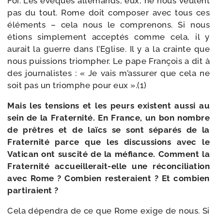
Foi. Les évêques alle­mands, eux, ne nous veulent
pas du tout. Rome doit com­po­ser avec tous ces
élé­ments – cela nous le com­pre­nons. Si nous
étions sim­ple­ment accep­tés comme cela, il y
aurait la guerre dans l’Eglise. Il y a la crainte que
nous puis­sions triom­pher. Le pape François a dit à
des jour­na­listes : « Je vais m’as­su­rer que cela ne
soit pas un triomphe pour eux ».(1)
Mais les ten­sions et les peurs existent aus­si au
sein de la Fraternité. En France, un bon nombre
de prêtres et de laïcs se sont sépa­rés de la
Fraternité parce que les dis­cus­sions avec le
Vatican ont sus­ci­té de la méfiance. Comment la
Fraternité accueillerait-​elle une récon­ci­lia­tion
avec Rome ? Combien res­te­raient ? Et com­bien
partiraient ?
Cela dépen­dra de ce que Rome exige de nous. Si