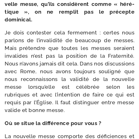
velle messe, qu’ils consi­dèrent comme « héré­
tique », on ne rem­plit pas le pré­cepte
dominical.
Je dois contes­ter cela fer­me­ment : certes nous
par­lons de l’invalidité de beau­coup de messes.
Mais pré­tendre que toutes les messes seraient
inva­lides n’est pas la posi­tion de la Fraternité.
Nous n’a­vons jamais dit cela. Dans nos dis­cus­sions
avec Rome, nous avons tou­jours sou­li­gné que
nous recon­nais­sons la vali­di­té de la nou­velle
messe lors­qu’elle est célé­brée selon les
rubriques et avec l’in­ten­tion de faire ce qui est
requis par l’Église. Il faut dis­tin­guer entre messe
valide et bonne messe.
Où se situe la dif­fé­rence pour vous ?
La nou­velle messe com­porte des défi­ciences et