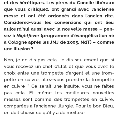
et des héré­tiques. Les pères du Concile libé­raux
que vous cri­ti­quez, ont gran­di avec l’an­cienne
messe et ont été ordon­nés dans l’an­cien rite.
Considérez-​vous les conver­sions qui ont lieu
aujourd’­hui aus­si avec la nou­velle messe – pen­
sez à
Nightfever
(pro­gramme d’évangélisation né
à Cologne après les JMJ de 2005. NdT) – comme
une illusion ?
Non, je ne dis pas cela. Je dis seule­ment que si
vous rece­vez un chef d’Etat et que vous avez le
choix entre une trom­pette d’argent et une trom­
pette en cuivre, allez-​vous prendre la trom­pette
en cuivre ? Ce serait une insulte, vous ne faites
pas cela. Et même les meilleures nou­velles
messes sont comme des trom­pettes en cuivre,
com­pa­rées à l’an­cienne litur­gie. Pour le bon Dieu,
on doit choi­sir ce qu’il y a de meilleur.