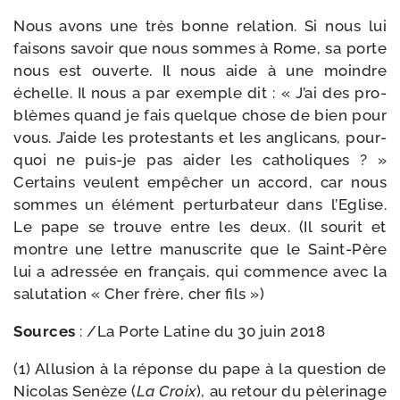
Nous avons une très bonne rela­tion. Si nous lui
fai­sons savoir que nous sommes à Rome, sa porte
nous est ouverte. Il nous aide à une moindre
échelle. Il nous a par exemple dit : « J’ai des pro­
blèmes quand je fais quelque chose de bien pour
vous. J’aide les pro­tes­tants et les angli­cans, pour­
quoi ne puis-​je pas aider les catho­liques ? »
Certains veulent empê­cher un accord, car nous
sommes un élé­ment per­tur­ba­teur dans l’Eglise.
Le pape se trouve entre les deux. (Il sou­rit et
montre une lettre manus­crite que le Saint-​Père
lui a adres­sée en fran­çais, qui com­mence avec la
salu­ta­tion « Cher frère, cher fils »)
Sources
: /​
La Porte Latine du 30 juin 2018
(1) Allusion à la réponse du pape à la ques­tion de
Nicolas Senèze (
La Croix
), au retour du pèle­ri­nage