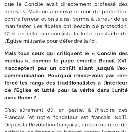
que le Concile avait direc­te­ment pro­fes­sé des
héré­sies. Mais on a enle­vé le mur de pro­tec­tion
contre l’er­reur, et on a ain­si per­mis à l’erreur de se
mani­fes­ter. Les fidèles ont besoin de pro­tec­tion.
C’est en cela que consiste la lutte constante de
l’Église mili­tante pour défendre la foi.
Mais tous ceux qui cri­tiquent le « Concile des
médias », comme le pape émé­rite Benoît XVI,
n’acceptent pas un conflit allant jus­qu’à l’ex­
com­mu­ni­ca­tion. Pourquoi n’avez-​vous pas ren­
for­cé les rangs des tra­di­tio­na­listes à l’intérieur
de l’Église et lut­té pour la véri­té dans l’u­ni­té
avec Rome ?
C’est sûre­ment dû, en par­tie, à l’his­toire des
Français (et notre fon­da­teur est fran­çais. NdT).
Depuis la Révolution fran­çaise, un bon nombre de