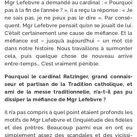
Mgr Lefebvre a deman­dé au car­di­nal : « Pourquoi
pas à la fin de l’an­née ? », il a reçu la réponse : « Je
ne sais pas, je ne peux pas le dire ». Par consé­
quent, Mgr Lefebvre pen­sait qu’on se jouait de lui.
C’était cer­tai­ne­ment une cause de méfiance. Et la
méfiance est – jusqu’à aujourd’hui – un mot clé
dans notre his­toire. Nous tra­vaillons à sur­mon­ter
cela, puis quelque chose de nou­veau arrive
entre-​temps… C’est vrai­ment pénible.
Pourquoi le car­di­nal Ratzinger, grand connais­
seur et par­ti­san de la Tradition catho­lique, et
ami de la messe tra­di­tion­nelle, n’a-​t-​il pas pu
dis­si­per la méfiance de Mgr Lefebvre ?
Il n’a pas com­pris à quel point étaient pro­fonds les
motifs de Mgr Lefebvre et l’in­quié­tude des fidèles
et des prêtres. Beaucoup par­mi eux en ont eu
sim­ple­ment assez des scan­dales et des vicis­si­