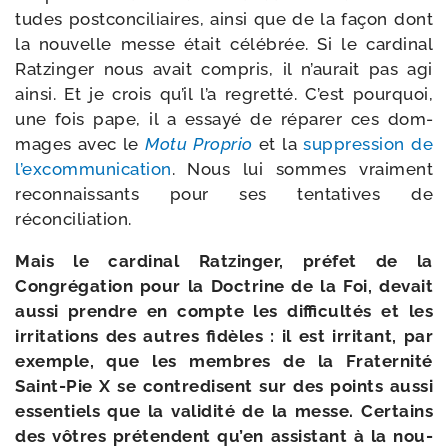
tudes post­con­ci­liaires, ain­si que de la façon dont
la nou­velle messe était célé­brée. Si le car­di­nal
Ratzinger nous avait com­pris, il n’au­rait pas agi
ain­si. Et je crois qu’il l’a regret­té. C’est pour­quoi,
une fois pape, il a essayé de répa­rer ces dom­
mages avec le
Motu Proprio
et la
sup­pres­sion de
l’excommunication
. Nous lui sommes vrai­ment
recon­nais­sants pour ses ten­ta­tives de
réconciliation.
Mais le car­di­nal Ratzinger, pré­fet de la
Congrégation pour la Doctrine de la Foi, devait
aus­si prendre en compte les dif­fi­cul­tés et les
irri­ta­tions des autres fidèles : il est irri­tant, par
exemple, que les membres de la Fraternité
Saint-​Pie X se contre­disent sur des points aus­si
essen­tiels que la vali­di­té de la messe. Certains
des vôtres pré­tendent qu’en assis­tant à la nou­