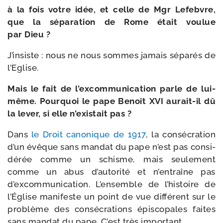
à la fois votre idée, et celle de Mgr Lefebvre,
que la sépa­ra­tion de Rome était vou­lue
par Dieu ?
J’insiste : nous ne nous sommes jamais sépa­rés de
l’Eglise.
Mais le fait de l’ex­com­mu­ni­ca­tion parle de lui-​
même. Pourquoi le pape Benoît XVI aurait-​il dû
la lever, si elle n’existait pas ?
Dans
le Droit cano­nique de 1917
, la consé­cra­tion
d’un évêque sans man­dat du pape n’est pas consi­
dé­rée comme un schisme, mais seule­ment
comme un abus d’autorité et n’entraîne pas
d’excommunication. L’ensemble de l’his­toire de
l’Église mani­feste un point de vue dif­fé­rent sur le
pro­blème des consé­cra­tions épis­co­pales faites
sans man­dat du pape. C’est très important.