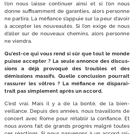
l’on nous laisse conti­nuer ain­si et si l’on nous
donne suf­fi­sam­ment de garan­ties, alors per­sonne
ne par­ti­ra. La méfiance s’appuie sur la peur d’a­voir
à accep­ter les nou­veau­tés. Si l’on exige de nous
d’aller sur de nou­veaux che­mins, alors per­sonne
ne viendra.
Qu’est-​ce qui vous rend si sûr que tout le monde
puisse accep­ter ? La seule annonce des dis­cus­
sions a déjà pro­vo­qué des troubles et des
démis­sions mas­sifs. Quelle conclu­sion pour­rait
ras­su­rer les vôtres ? La méfiance ne dis­pa­raî­
trait pas sim­ple­ment après un accord.
C’est vrai. Mais il y a de la bon­té, de la bien­
veillance. Depuis des années, nous tra­vaillons de
concert avec Rome pour réta­blir la confiance. Et
nous avons fait de grands pro­grès mal­gré toutes
ces réac­tions. Si nous par­ve­nons à un accord rai­