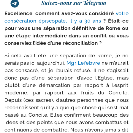
Suivez-nous sur Telegram
Excellence, com­ment avez-​vous consi­dé­ré
votre
consé­cra­tion épis­co­pale, il y a 30 ans
? Était-​ce
pour vous une sépa­ra­tion défi­ni­tive de Rome ou
une étape inter­mé­diaire dans un conflit où vous
conser­viez l’idée d’une réconciliation ?
Si cela avait été une sépa­ra­tion de Rome, je ne
serais pas ici aujourd’­hui.
Mgr Lefebvre
ne m’au­rait
pas consa­cré, et je l’au­rais refu­sé. Il ne s’a­gis­sait
donc pas d’une sépa­ra­tion d’avec l’Eglise, mais
plu­tôt d’une démar­ca­tion par rap­port à l’es­prit
moderne, par rap­port aux fruits du Concile.
Depuis (ces sacres), d’autres per­sonnes que nous
recon­naissent qu’il y a quelque chose qui s’est mal
pas­sé au Concile. Elles confirment beau­coup des
idées et des points que nous avons com­bat­tus et
conti­nuons de com­battre. Nous n’a­vons jamais dit