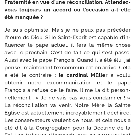
Fraternité en vue d’une récon­ci­lia­tion. Attendez-​
vous tou­jours un accord ou l’occasion a‑t-​elle
été manquée ?
Je suis opti­miste. Mais je ne peux pas pré­cé­der
l’heure de Dieu. Si le Saint-​Esprit est capable d’in­
fluen­cer le pape actuel, il fera la même chose
avec le pro­chain. C’est de fait ce qui s’est pas­sé.
Aussi avec le pape François. Quand il a été élu, j’ai
pen­sé : main­te­nant l’ex­com­mu­ni­ca­tion arrive. Cela
a été le contraire :
le car­di­nal Müller
a vou­lu
obte­nir notre excom­mu­ni­ca­tion et le pape
François a refu­sé de le faire. Il me l’a dit per­son­
nel­le­ment : « Je ne vais pas vous condam­ner ! »
La récon­ci­lia­tion va venir. Notre Mère la Sainte
Eglise est actuel­le­ment incroya­ble­ment déchi­rée.
Les conser­va­teurs veulent de nous, et cela nous a
été dit à la Congrégation pour la Doctrine de la