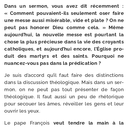
Dans un ser­mon, vous avez dit récem­ment :
« Comment pouvaient-​ils seule­ment oser faire
une messe aus­si misé­rable, vide et plate ? On ne
peut pas hono­rer Dieu comme cela. » Même
aujourd’­hui, la nou­velle messe est pour­tant la
chose la plus pré­cieuse dans la vie des croyants
catho­liques, et aujourd’­hui encore, l’Église pro­
duit des mar­tyrs et des saints. Pourquoi ne
nuancez-​vous pas dans la prédication ?
Je suis d’ac­cord qu’il faut faire des dis­tinc­tions
dans la dis­cus­sion théo­lo­gique. Mais dans un ser­
mon, on ne peut pas tout pré­sen­ter de façon
théo­lo­gique. Il faut aus­si un peu de rhé­to­rique
pour secouer les âmes, réveiller les gens et leur
ouvrir les yeux.
Le pape François
veut tendre la main à la