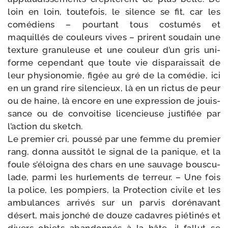
loin en loin, tou­te­fois, le silence se fit, car les
comé­diens – pour­tant tous cos­tu­més et
maquillés de cou­leurs vives – prirent sou­dain une
tex­ture gra­nu­leuse et une cou­leur d’un gris uni­
forme cepen­dant que toute vie dis­pa­rais­sait de
leur phy­sio­no­mie, figée au gré de la comé­die, ici
en un grand rire silen­cieux, là en un ric­tus de peur
ou de haine, là encore en une expres­sion de jouis­
sance ou de convoi­tise licen­cieuse jus­ti­fiée par
l’ac­tion du sketch.
Le pre­mier cri, pous­sé par une femme du pre­mier
rang, don­na aus­si­tôt le signal de la panique, et la
foule s’é­loi­gna des chars en une sau­vage bous­cu­
lade, par­mi les hur­le­ments de ter­reur. – Une fois
la police, les pom­piers, la Protection civile et les
ambu­lances arri­vés sur un par­vis doré­na­vant
désert, mais jon­ché de douze cadavres pié­ti­nés et