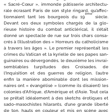
« Sacré-​Cœur », immonde pâtis­se­rie archi­tec­tu­
rale écra­sant Paris de son style rin­gard, qu’af­fec­
ème
tion­naient tant les bour­geois du 19
siècle.
Devant ces deux sym­boles char­gés de la glo­
rieuse his­toire du com­bat anti­clé­ri­cal, il s’é­tait
don­né un spec­tacle de rue sur trois chars consa­
crés à l’illus­tra­tion des « Horreurs du catho­li­cisme
à tra­vers les âges ». Le pre­mier repré­sen­tait les
crimes du Vatican et la kyrielle de ses papes san­
gui­naires ou déver­gon­dés, le deuxième les invrai­
sem­blables tur­pi­tudes des Croisades, de
l’Inquisition et des guerres de reli­gion, l’autre
enfin la manière abo­mi­nable dont les mis­sion­
naires ont « évan­gé­li­sé » (comme ils disaient) les
colo­nies d’Afrique, d’Amérique et d’Asie. Tout cela
se prê­tait idéa­le­ment à des sketchs éro­tiques et
sado-​masochistes hila­rants, d’une grande liber­té
de ton, hauts en cou­leur et mis en scène avec