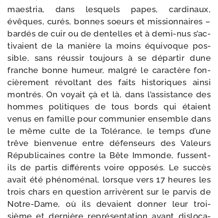
maes­tria, dans les­quels papes, car­di­naux,
évêques, curés, bonnes soeurs et mis­sion­naires –
bar­dés de cuir ou de den­telles et à demi-​nus s’ac­
ti­vaient de la manière la moins équi­voque pos­
sible, sans réus­sir tou­jours à se dépar­tir dune
franche bonne humeur, mal­gré le carac­tère fon­
ciè­re­ment révol­tant des faits his­to­riques ain­si
mon­trés. On voyait çà et là, dans l’as­sis­tance des
hommes poli­tiques de tous bords qui étaient
venus en famille pour com­mu­nier ensemble dans
le même culte de la Tolérance, le temps d’une
trêve bien­ve­nue entre défen­seurs des Valeurs
Républicaines contre la Bête Immonde, fussent-​
ils de par­tis dif­fé­rents voire oppo­sés. Le suc­cès
avait été phé­no­mé­nal, lorsque vers 17 heures les
trois chars en ques­tion arri­vèrent sur le par­vis de
Notre-​Dame, où ils devaient don­ner leur troi­
sième et der­nière repré­sen­ta­tion avant dis­lo­ca­