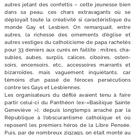
autres jetant des confet­tis – cette jeu­nesse bien
dans sa peau, ces chars extra­va­gants où se
déployait toute la créa­ti­vi­té si carac­té­ris­tique du
monde Gay et Lesbien. On remar­quait, entre
autres, la richesse des orne­ments d’é­glise et
autres ves­tiges du catho­li­cisme de papa rache­tés
pour 33 deniers aux curés en faillite : mitres, cha­
subles, aubes, sur­plis, calices, ciboires, osten­
soirs, encen­soirs, etc., acces­soires mar­rants et
bizar­roïdes, mais vague­ment inquié­tants, car
témoins d’un pas­sé de féroces per­sé­cu­tions
contre les Gays et Lesbiennes.
Les orga­ni­sa­teurs du défi­lé avaient tenu à faire
par­tir celui-​ci du Panthéon (ex-«Basilique Sainte
Geneviève »), depuis long­temps arra­ché par la
République à l’obs­cu­ran­tisme catho­lique et où
reposent les pre­miers héros de la Libre Pensée.
Puis, par de nom­breux zig­zags, on était mon­té au