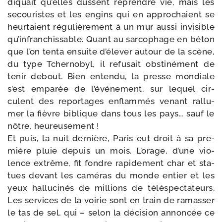
di­quait qu’elles dussent reprendre vie, mais les
secou­ristes et les engins qui en appro­chaient se
heur­taient régu­liè­re­ment à un mur aus­si invi­sible
qu’in­fran­chis­sable. Quant au sar­co­phage en béton
que l’on ten­ta ensuite d’é­le­ver autour de la scène,
du type Tchernobyl, il refu­sait obs­ti­né­ment de
tenir debout. Bien enten­du, la presse mon­diale
s’est empa­rée de l’é­vé­ne­ment, sur lequel cir­
culent des repor­tages enflam­més venant ral­lu­
mer la fièvre biblique dans tous les pays… sauf le
nôtre, heureusement !
Et puis, la nuit der­nière, Paris eut droit à sa pre­
mière pluie depuis un mois. L’orage, d’une vio­
lence extrême, fit fondre rapi­de­ment char et sta­
tues devant les camé­ras du monde entier et les
yeux hal­lu­ci­nés de mil­lions de télé­spec­ta­teurs.
Les ser­vices de la voi­rie sont en train de ramas­ser
le tas de sel, qui – selon la déci­sion annon­cée ce