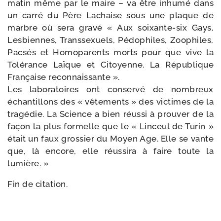
matin même par le maire – va être inhu­mé dans
un car­ré du Père Lachaise sous une plaque de
marbre où sera gra­vé « Aux soixante-​six Gays,
Lesbiennes, Transsexuels, Pédophiles, Zoophiles,
Pacsés et Homoparents morts pour que vive la
Tolérance Laïque et Citoyenne. La République
Française reconnaissante ».
Les labo­ra­toires ont conser­vé de nom­breux
échan­tillons des « vête­ments » des vic­times de la
tra­gé­die. La Science a bien réus­si à prou­ver de la
façon la plus for­melle que le « Linceul de Turin »
était un faux gros­sier du Moyen Age. Elle se vante
que, là encore, elle réus­si­ra à faire toute la
lumière. »
Fin de citation.