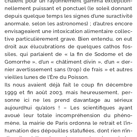
chaient pour un rayon­ne­ment gam­ma excep­tion­
nel­le­ment puis­sant et ponc­tuel (le soleil don­nant
depuis quelque temps les signes d’une sur­ac­ti­vi­té
anor­male, selon les astro­nomes) ; d’autres encore
envi­sa­geaient une intoxi­ca­tion ali­men­taire col­lec­
tive par­ti­cu­liè­re­ment grave. Bien enten­du, on eut
droit aux élu­cu­bra­tions de quelques cathos fos­
siles, qui par­laient de « la fin de Sodome et de
Gomorrhe », d’un « châ­ti­ment divin », d’un « der­
nier aver­tis­se­ment sans (trop) de frais » et autres
vieilles lunes de l’Ère du Poisson.
Ils nous avaient déjà fait le coup fin décembre
1999 et fin août 2003, mais heu­reu­se­ment, per­
sonne ici ne les prend davan­tage au sérieux
aujourd­hui qu’a­lors ! – Les scien­ti­fiques ayant
avoué leur totale incom­pré­hen­sion du phé­no­
mène, la mai­rie de Paris ordon­na le retrait et l’in­
hu­ma­tion des dépouilles sta­tu­fiées, dont rien n’in­