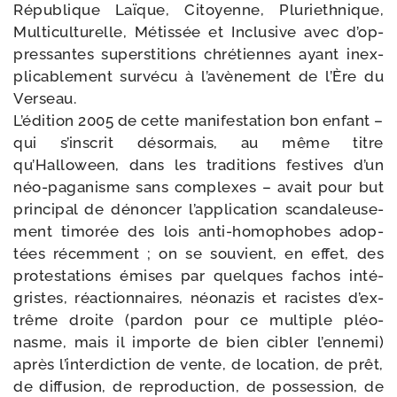
République Laïque, Citoyenne, Pluriethnique,
Multiculturelle, Métissée et Inclusive avec d’op­
pres­santes super­sti­tions chré­tiennes ayant inex­
pli­ca­ble­ment sur­vé­cu à l’a­vè­ne­ment de l’Ère du
Verseau.
L’édition 2005 de cette mani­fes­ta­tion bon enfant –
qui s’ins­crit désor­mais, au même titre
qu’Halloween, dans les tra­di­tions fes­tives d’un
néo-​paganisme sans com­plexes – avait pour but
prin­ci­pal de dénon­cer l’ap­pli­ca­tion scan­da­leu­se­
ment timo­rée des lois anti-​homophobes adop­
tées récem­ment ; on se sou­vient, en effet, des
pro­tes­ta­tions émises par quelques fachos inté­
gristes, réac­tion­naires, néo­na­zis et racistes d’ex­
trême droite (par­don pour ce mul­tiple pléo­
nasme, mais il importe de bien cibler l’en­ne­mi)
après l’in­ter­dic­tion de vente, de loca­tion, de prêt,
de dif­fu­sion, de repro­duc­tion, de pos­ses­sion, de