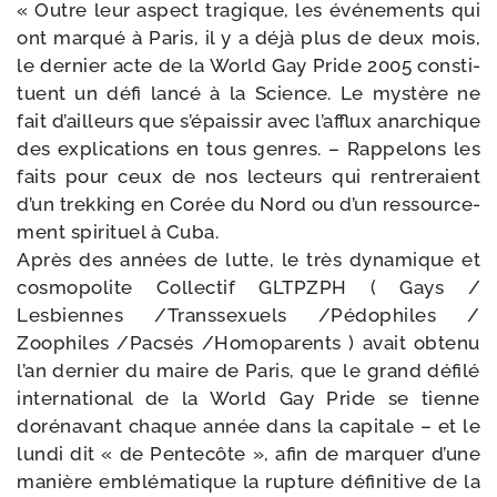
« Outre leur aspect tra­gique, les évé­ne­ments qui
ont mar­qué à Paris, il y a déjà plus de deux mois,
le der­nier acte de la World Gay Pride 2005 consti­
tuent un défi lan­cé à la Science. Le mys­tère ne
fait d’ailleurs que s’é­pais­sir avec l’af­flux anar­chique
des expli­ca­tions en tous genres. – Rappelons les
faits pour ceux de nos lec­teurs qui ren­tre­raient
d’un trek­king en Corée du Nord ou d’un res­sour­ce­
ment spi­ri­tuel à Cuba.
Après des années de lutte, le très dyna­mique et
cos­mo­po­lite Collectif GLTPZPH ( Gays /​
Lesbiennes /​Transsexuels /​Pédophiles /​
Zoophiles /​Pacsés /​Homoparents ) avait obte­nu
l’an der­nier du maire de Paris, que le grand défi­lé
inter­na­tio­nal de la World Gay Pride se tienne
doré­na­vant chaque année dans la capi­tale – et le
lun­di dit « de Pentecôte », afin de mar­quer d’une
manière emblé­ma­tique la rup­ture défi­ni­tive de la