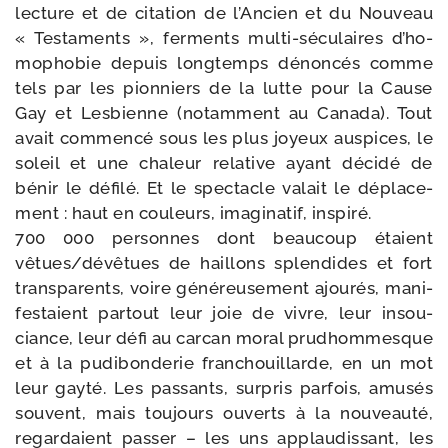
lec­ture et de cita­tion de l’Ancien et du Nouveau
« Testaments », fer­ments multi-​séculaires d’ho­
mo­pho­bie depuis long­temps dénon­cés comme
tels par les pion­niers de la lutte pour la Cause
Gay et Lesbienne (notam­ment au Canada). Tout
avait com­men­cé sous les plus joyeux aus­pices, le
soleil et une cha­leur rela­tive ayant déci­dé de
bénir le défi­lé. Et le spec­tacle valait le dépla­ce­
ment : haut en cou­leurs, ima­gi­na­tif, inspiré.
700 000 per­sonnes dont beau­coup étaient
vêtues/​dévêtues de haillons splen­dides et fort
trans­pa­rents, voire géné­reu­se­ment ajou­rés, mani­
fes­taient par­tout leur joie de vivre, leur insou­
ciance, leur défi au car­can moral prud­hom­mesque
et à la pudi­bon­de­rie fran­chouillarde, en un mot
leur gay­té. Les pas­sants, sur­pris par­fois, amu­sés
sou­vent, mais tou­jours ouverts à la nou­veau­té,
regar­daient pas­ser – les uns applau­dis­sant, les