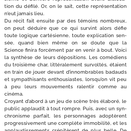
tion du défi­lé. Or, on le sait, cette repré­sen­ta­tion
n’eut jamais lieu.
Du récit fait ensuite par des témoins nom­breux,
on peut déduire que ce qui sur­vint alors défie
toute logique car­té­sienne, toute expli­ca­tion sen­
sée, quand bien même on se doute que la
Science fini­ra for­cé­ment par en venir à bout. Voici
la syn­thèse de leurs dépo­si­tions. Les comé­diens
du troi­sième char, lit­té­ra­le­ment sur­vol­tés, étaient
en train de jouer devant d’in­nom­brables badauds
et sym­pa­thi­sants enthou­siastes, lors­qu’on vit peu
à peu leurs mou­ve­ments ralen­tir comme au
cinéma.
Croyant d’a­bord à un jeu de scène très éla­bo­ré, le
public applau­dit à tout rompre. Puis, avec un syn­
chro­nisme par­fait, les per­son­nages ado­ptèrent
pro­gres­si­ve­ment une com­plète immo­bi­li­té, et les
applau­dis­se­ments cré­pi­tèrent de plus belle. De