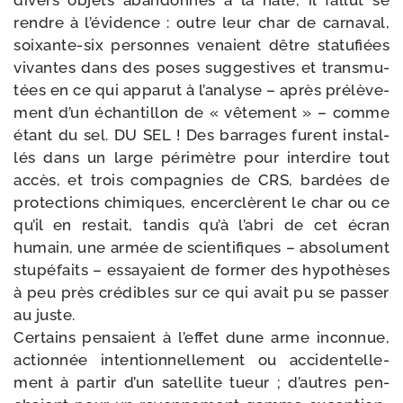
divers objets aban­don­nés à la hâte, il fal­lut se
rendre à l’é­vi­dence : outre leur char de car­na­val,
soixante-​six per­sonnes venaient dêtre sta­tu­fiées
vivantes dans des poses sug­ges­tives et trans­mu­
tées en ce qui appa­rut à l’a­na­lyse – après pré­lè­ve­
ment d’un échan­tillon de « vête­ment » – comme
étant du sel. DU SEL ! Des bar­rages furent ins­tal­
lés dans un large péri­mètre pour inter­dire tout
accès, et trois com­pa­gnies de CRS, bar­dées de
pro­tec­tions chi­miques, encer­clèrent le char ou ce
qu’il en res­tait, tan­dis qu’à l’a­bri de cet écran
humain, une armée de scien­ti­fiques – abso­lu­ment
stu­pé­faits – essayaient de for­mer des hypo­thèses
à peu près cré­dibles sur ce qui avait pu se pas­ser
au juste.
Certains pen­saient à l’ef­fet dune arme incon­nue,
action­née inten­tion­nel­le­ment ou acci­den­tel­le­
ment à par­tir d’un satel­lite tueur ; d’autres pen­