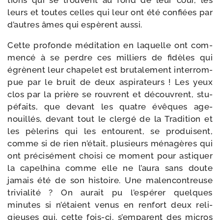
tions qui se trouvent au fond de leur cour, les
leurs et toutes celles qui leur ont été confiées par
d’autres âmes qui espèrent aussi.
Cette pro­fonde médi­ta­tion en laquelle ont com­
men­cé à se perdre ces mil­liers de fidèles qui
égrènent leur cha­pe­let est bru­ta­le­ment inter­rom­
pue par le bruit de deux aspi­ra­teurs ! Les yeux
clos par la prière se rouvrent et découvrent, stu­
pé­faits, que devant les quatre évêques age­
nouillés, devant tout le cler­gé de la Tradition et
les pèle­rins qui les entourent, se pro­duisent,
comme si de rien n’é­tait, plu­sieurs ména­gères qui
ont pré­ci­sé­ment choi­si ce moment pour asti­quer
la capel­hi­na comme elle ne l’au­ra sans doute
jamais été de son his­toire. Une mal­en­con­treuse
tri­via­li­té ? On aurait pu l’es­pé­rer quelques
minutes si n’é­taient venus en ren­fort deux reli­
gieuses qui, cette fois-​ci, s’emparent des micros