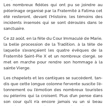
Les nom­breux fidèles qui ont pu se joindre au
pèle­ri­nage orga­ni­sé par la Fraternité à Fatima cet
été res­te­ront, devant l’Histoire, les témoins des
inci­dents insen­sés qui se sont dérou­lés dans le
sanctuaire.
Ce 22 août, en la fête du Cour Immaculé de Marie,
la belle pro­ces­sion de la Tradition, à la tête de
laquelle s’a­van­çaient les quatre évêques de la
Fraternité Saint-​Pie X et un nom­breux cler­gé, se
met en marche pour rendre son hom­mage à la
sainte Vierge.
Les cha­pe­lets et les can­tiques se suc­cèdent, tan­
dis que cette longue colonne fer­vente sus­cite l’é­
ton­ne­ment ou l’é­mo­tion des nom­breux tou­ristes
ou pèle­rins qui la croisent. Plus d’un pense dans
son cour qu’il n’a encore jamais vu un si beau