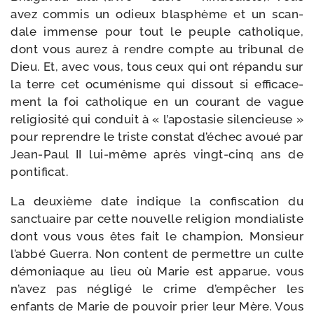
avez com­mis un odieux blas­phème et un scan­
dale immense pour tout le peuple catho­lique,
dont vous aurez à rendre compte au tri­bu­nal de
Dieu. Et, avec vous, tous ceux qui ont répan­du sur
la terre cet ocu­mé­nisme qui dis­sout si effi­ca­ce­
ment la foi catho­lique en un cou­rant de vague
reli­gio­si­té qui conduit à « l’a­po­sta­sie silen­cieuse »
pour reprendre le triste constat d’é­chec avoué par
Jean-​Paul II lui-​même après vingt-​cinq ans de
pontificat.
La deuxième date indique la confis­ca­tion du
sanc­tuaire par cette nou­velle reli­gion mon­dia­liste
dont vous vous êtes fait le cham­pion, Monsieur
l’ab­bé Guerra. Non content de per­mettre un culte
démo­niaque au lieu où Marie est appa­rue, vous
n’a­vez pas négli­gé le crime d’empêcher les
enfants de Marie de pou­voir prier leur Mère. Vous