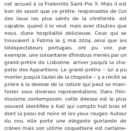
cet accueil à la Fraternité Saint-​Pie X. Mais il est
bon de savoir que ce prêtre, res­pon­sable de l’un
des lieux les plus saints de la chré­tien­té, est
capable, quand il le veut, mais avec d’autres que
nous, d’une hos­pi­ta­li­té déli­cieuse. Ceux qui se
trou­vaient à Fatima le 5 mai 2004, ain­si que les
télé­spec­ta­teurs por­tu­gais, ont pu voir, par
exemple, une soixan­taine d’hin­dous menés par un
grand-​prêtre de Lisbonne, arri­ver jus­qu’à la cha­
pelle des Apparitions. Le grand-​prêtre – lui a pu
mon­ter jus­qu’à l’au­tel de la cha­pelle – y a réci­té sa
prière à la déesse de la nature qui peut se mani­
fes­ter sous diverses repré­sen­ta­tions. Dans l’hin­
douisme contem­po­rain, cette déesse est le plus
sou­vent iden­ti­fiée à Kali qui compte huit bras et
dont la peau est noire et les yeux rouges. Autour
du cou, elle porte une élé­gante guir­lande de
crânes mais son ultime coquet­te­rie est cer­tai­ne­