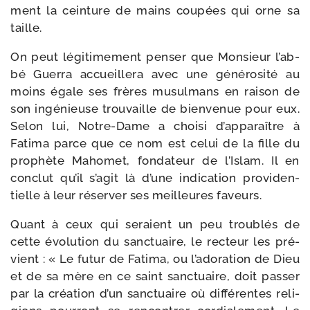
ment la cein­ture de mains cou­pées qui orne sa
taille.
On peut légi­ti­me­ment pen­ser que Monsieur l’ab­
bé Guerra accueille­ra avec une géné­ro­si­té au
moins égale ses frères musul­mans en rai­son de
son ingé­nieuse trou­vaille de bien­ve­nue pour eux.
Selon lui, Notre-​Dame a choi­si d’ap­pa­raître à
Fatima parce que ce nom est celui de la fille du
pro­phète Mahomet, fon­da­teur de l’Islam. Il en
conclut qu’il s’a­git là d’une indi­ca­tion pro­vi­den­
tielle à leur réser­ver ses meilleures faveurs.
Quant à ceux qui seraient un peu trou­blés de
cette évo­lu­tion du sanc­tuaire, le rec­teur les pré­
vient : « Le futur de Fatima, ou l’a­do­ra­tion de Dieu
et de sa mère en ce saint sanc­tuaire, doit pas­ser
par la créa­tion d’un sanc­tuaire où dif­fé­rentes reli­