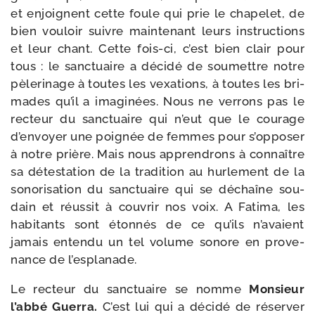
et enjoignent cette foule qui prie le cha­pe­let, de
bien vou­loir suivre main­te­nant leurs ins­truc­tions
et leur chant. Cette fois-​ci, c’est bien clair pour
tous : le sanc­tuaire a déci­dé de sou­mettre notre
pèle­ri­nage à toutes les vexa­tions, à toutes les bri­
mades qu’il a ima­gi­nées. Nous ne ver­rons pas le
rec­teur du sanc­tuaire qui n’eut que le cou­rage
d’en­voyer une poi­gnée de femmes pour s’op­po­ser
à notre prière. Mais nous appren­drons à connaître
sa détes­ta­tion de la tra­di­tion au hur­le­ment de la
sono­ri­sa­tion du sanc­tuaire qui se déchaîne sou­
dain et réus­sit à cou­vrir nos voix. A Fatima, les
habi­tants sont éton­nés de ce qu’ils n’a­vaient
jamais enten­du un tel volume sonore en pro­ve­
nance de l’esplanade.
Le rec­teur du sanc­tuaire se nomme
Monsieur
l’ab­bé Guerra.
C’est lui qui a déci­dé de réser­ver