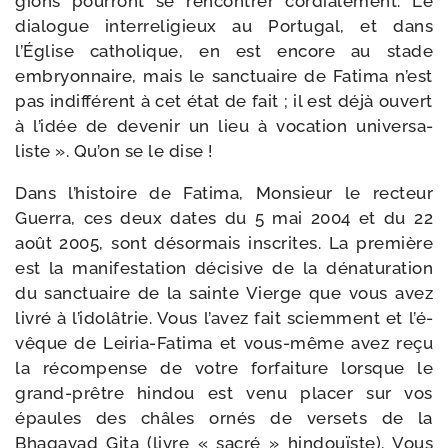
gions pour­ront se ren­con­trer cor­dia­le­ment. Le
dia­logue inter­re­li­gieux au Portugal, et dans
l’Église catho­lique, en est encore au stade
embryon­naire, mais le sanc­tuaire de Fatima n’est
pas indif­fé­rent à cet état de fait ; il est déjà ouvert
à l’i­dée de deve­nir un lieu à voca­tion uni­ver­sa­
liste ». Qu’on se le dise !
Dans l’his­toire de Fatima, Monsieur le rec­teur
Guerra, ces deux dates du 5 mai 2004 et du 22
août 2005, sont désor­mais ins­crites. La pre­mière
est la mani­fes­ta­tion déci­sive de la déna­tu­ra­tion
du sanc­tuaire de la sainte Vierge que vous avez
livré à l’i­do­lâ­trie. Vous l’a­vez fait sciem­ment et l’é­
vêque de Leiria-​Fatima et vous-​même avez reçu
la récom­pense de votre for­fai­ture lorsque le
grand-​prêtre hin­dou est venu pla­cer sur vos
épaules des châles ornés de ver­sets de la
Bhagavad Gita (livre « sacré » hin­douïste). Vous