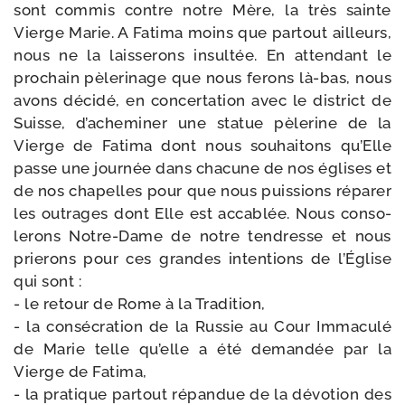
sont com­mis contre notre Mère, la très sainte
Vierge Marie. A Fatima moins que par­tout ailleurs,
nous ne la lais­se­rons insul­tée. En atten­dant le
pro­chain pèle­ri­nage que nous ferons là-​bas, nous
avons déci­dé, en concer­ta­tion avec le dis­trict de
Suisse, d’a­che­mi­ner une sta­tue pèle­rine de la
Vierge de Fatima dont nous sou­hai­tons qu’Elle
passe une jour­née dans cha­cune de nos églises et
de nos cha­pelles pour que nous puis­sions répa­rer
les outrages dont Elle est acca­blée. Nous conso­
le­rons Notre-​Dame de notre ten­dresse et nous
prie­rons pour ces grandes inten­tions de l’Église
qui sont :
- le retour de Rome à la Tradition,
- la consé­cra­tion de la Russie au Cour Immaculé
de Marie telle qu’elle a été deman­dée par la
Vierge de Fatima,
- la pra­tique par­tout répan­due de la dévo­tion des