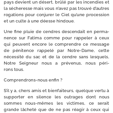
pays devient un désert, brû­lé par les incen­dies et
la séche­resse mais vous n’a­vez pas trou­vé d’autres
roga­tions pour conju­rer le Ciel qu’une pro­ces­sion
et un culte à une déesse hindoue.
Une fine pluie de cendres des­cen­dait en per­ma­
nence sur Fatima comme pour rap­pe­ler à ceux
qui peuvent encore le com­prendre ce mes­sage
de péni­tence rap­pe­lé par Notre-​Dame, cette
néces­si­té du sac et de la cendre sans les­quels,
Notre Seigneur nous a pré­ve­nus, nous péri­
rons tous.
Comprendrons-​nous enfin ?
S’il y a, chers amis et bien­fai­teurs, quelque ver­tu à
sup­por­ter en silence les outrages dont nous
sommes nous-​mêmes les vic­times, ce serait
grande lâche­té que de ne pas réagir à ceux qui