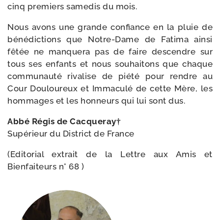
cinq pre­miers same­dis du mois.
Nous avons une grande confiance en la pluie de
béné­dic­tions que Notre-​Dame de Fatima ain­si
fêtée ne man­que­ra pas de faire des­cendre sur
tous ses enfants et nous sou­hai­tons que chaque
com­mu­nau­té riva­lise de pié­té pour rendre au
Cour Douloureux et Immaculé de cette Mère, les
hom­mages et les hon­neurs qui lui sont dus.
Abbé Régis de Cacqueray†
Supérieur du District de France
(Editorial extrait de la Lettre aux Amis et
Bienfaiteurs n° 68 )