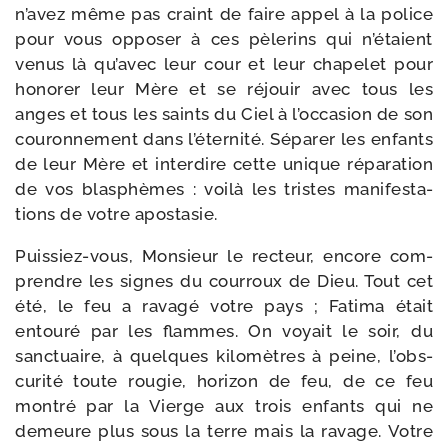
n’a­vez même pas craint de faire appel à la police
pour vous oppo­ser à ces pèle­rins qui n’é­taient
venus là qu’a­vec leur cour et leur cha­pe­let pour
hono­rer leur Mère et se réjouir avec tous les
anges et tous les saints du Ciel à l’oc­ca­sion de son
cou­ron­ne­ment dans l’é­ter­ni­té. Séparer les enfants
de leur Mère et inter­dire cette unique répa­ra­tion
de vos blas­phèmes : voi­là les tristes mani­fes­ta­
tions de votre apostasie.
Puissiez-​vous, Monsieur le rec­teur, encore com­
prendre les signes du cour­roux de Dieu. Tout cet
été, le feu a rava­gé votre pays ; Fatima était
entou­ré par les flammes. On voyait le soir, du
sanc­tuaire, à quelques kilo­mètres à peine, l’obs­
cu­ri­té toute rou­gie, hori­zon de feu, de ce feu
mon­tré par la Vierge aux trois enfants qui ne
demeure plus sous la terre mais la ravage. Votre