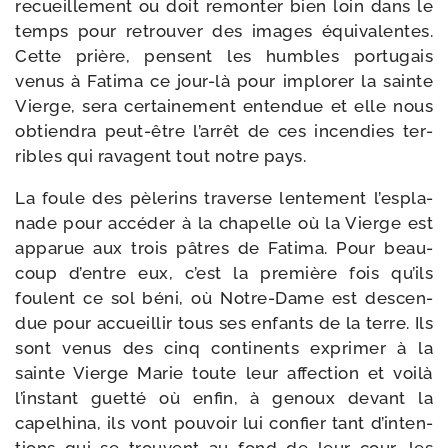
recueille­ment ou doit remon­ter bien loin dans le
temps pour retrou­ver des images équi­va­lentes.
Cette prière, pensent les humbles por­tu­gais
venus à Fatima ce jour-​là pour implo­rer la sainte
Vierge, sera cer­tai­ne­ment enten­due et elle nous
obtien­dra peut-​être l’ar­rêt de ces incen­dies ter­
ribles qui ravagent tout notre pays.
La foule des pèle­rins tra­verse len­te­ment l’es­pla­
nade pour accé­der à la cha­pelle où la Vierge est
appa­rue aux trois pâtres de Fatima. Pour beau­
coup d’entre eux, c’est la pre­mière fois qu’ils
foulent ce sol béni, où Notre-​Dame est des­cen­
due pour accueillir tous ses enfants de la terre. Ils
sont venus des cinq conti­nents expri­mer à la
sainte Vierge Marie toute leur affec­tion et voi­là
l’ins­tant guet­té où enfin, à genoux devant la
capel­hi­na, ils vont pou­voir lui confier tant d’in­ten­