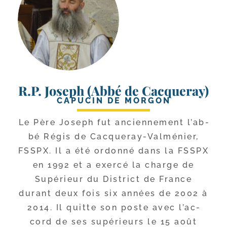
R.P. Joseph (Abbé de Cacqueray)
CAPUCIN DE MORGON
Le Père Joseph fut ancien­ne­ment l’ab­
bé Régis de Cacqueray-​Valménier,
FSSPX. Il a été ordon­né dans la FSSPX
en 1992 et a exer­cé la charge de
Supérieur du District de France
durant deux fois six années de 2002 à
2014. Il quitte son poste avec l’ac­
cord de ses supé­rieurs le 15 août