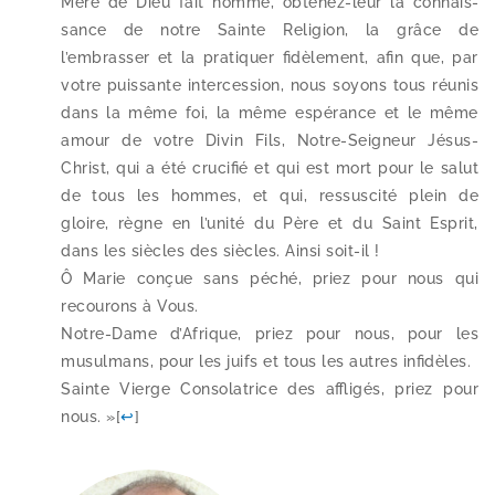
Mère de Dieu fait homme, obtenez-​leur la connais­
sance de notre Sainte Religion, la grâce de
l’embrasser et la pra­ti­quer fidè­le­ment, afin que, par
votre puis­sante inter­ces­sion, nous soyons tous réunis
dans la même foi, la même espé­rance et le même
amour de votre Divin Fils, Notre-​Seigneur Jésus-​
Christ, qui a été cru­ci­fié et qui est mort pour le salut
de tous les hommes, et qui, res­sus­ci­té plein de
gloire, règne en l’u­ni­té du Père et du Saint Esprit,
dans les siècles des siècles. Ainsi soit-​il !
Ô Marie conçue sans péché, priez pour nous qui
recou­rons à Vous.
Notre-​Dame d’Afrique, priez pour nous, pour les
musul­mans, pour les juifs et tous les autres infi­dèles.
Sainte Vierge Consolatrice des affli­gés, priez pour
nous. »
[
↩
]