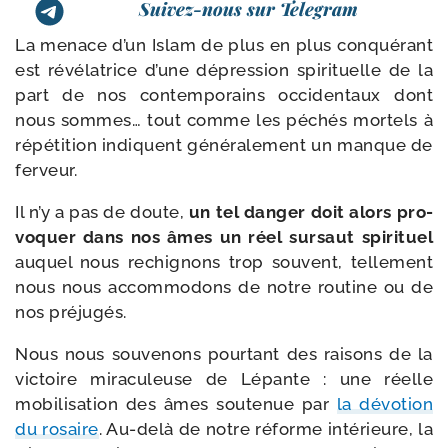
Suivez-nous sur Telegram
La menace d’un Islam de plus en plus conqué­rant
est révé­la­trice d’une dépres­sion spi­ri­tuelle de la
part de nos contem­po­rains occi­den­taux dont
nous sommes… tout comme les péchés mor­tels à
répé­ti­tion indiquent géné­ra­le­ment un manque de
ferveur.
Il n’y a pas de doute,
un tel dan­ger doit alors pro­
vo­quer dans nos âmes un réel sur­saut spi­ri­tuel
auquel nous rechi­gnons trop sou­vent, tel­le­ment
nous nous accom­mo­dons de notre rou­tine ou de
nos préjugés.
Nous nous sou­ve­nons pour­tant des rai­sons de la
vic­toire mira­cu­leuse de Lépante : une réelle
mobi­li­sa­tion des âmes sou­te­nue par
la dévo­tion
du rosaire
. Au-​delà de notre réforme inté­rieure, la