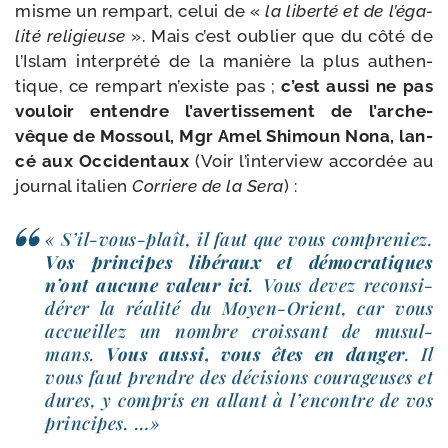
misme un rem­part, celui de «
la liber­té et de l’é­ga­
li­té reli­gieuse
». Mais c’est oublier que du côté de
l’Islam inter­pré­té de la manière la plus authen­
tique, ce rem­part n’existe pas ;
c’est aus­si ne pas
vou­loir entendre l’a­ver­tis­se­ment de l’ar­che­
vêque de Mossoul, Mgr Amel Shimoun Nona, lan­
cé aux Occidentaux
(Voir l’in­ter­view accor­dée au
jour­nal ita­lien
Corriere de la Sera
) :
« S’il-​vous-​plaît, il faut que vous com­pre­niez.
Vos prin­cipes libé­raux et démo­cra­tiques
n’ont aucune valeur ici
. Vous devez recon­si­
dé­rer la réa­li­té du Moyen-​Orient, car vous
accueillez un nombre crois­sant de musul­
mans.
Vous aus­si, vous êtes en dan­ger
. Il
vous faut prendre des déci­sions cou­ra­geuses et
dures, y com­pris en allant à l’en­contre de vos
principes. …»