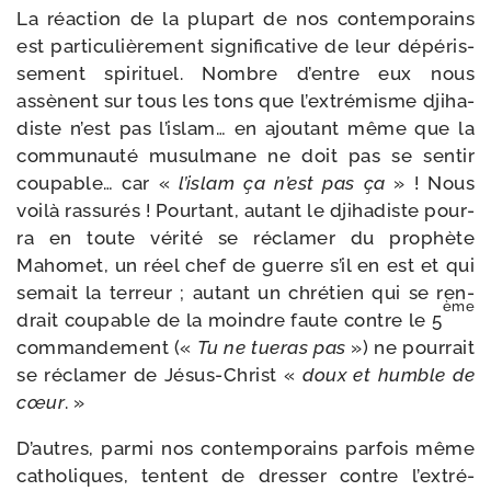
La réac­tion de la plu­part de nos contem­po­rains
est par­ti­cu­liè­re­ment signi­fi­ca­tive de leur dépé­ris­
se­ment spi­ri­tuel. Nombre d’entre eux nous
assènent sur tous les tons que l’ex­tré­misme dji­ha­
diste n’est pas l’is­lam… en ajou­tant même que la
com­mu­nau­té musul­mane ne doit pas se sen­tir
cou­pable… car «
l’is­lam ça n’est pas ça
» ! Nous
voi­là ras­su­rés ! Pourtant, autant le dji­ha­diste pour­
ra en toute véri­té se récla­mer du pro­phète
Mahomet, un réel chef de guerre s’il en est et qui
semait la ter­reur ; autant un chré­tien qui se ren­
ème
drait cou­pable de la moindre faute contre le 5
com­man­de­ment («
Tu ne tue­ras pas
») ne pour­rait
se récla­mer de Jésus-​Christ «
doux et humble de
cœur
. »
D’autres, par­mi nos contem­po­rains par­fois même
catho­liques, tentent de dres­ser contre l’ex­tré­