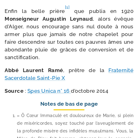
[1]
Enfin la belle prière
que publia en 1920
Monseigneur Augustin Leynaud
, alors évêque
d’Alger, nous encou­rage sans nul doute à nous
armer plus que jamais de notre cha­pe­let pour
faire des­cendre sur toutes ces pauvres âmes une
abon­dante pluie de grâces de conver­sion et de
sanctification.
Abbé Laurent Ramé
, prêtre de la
Fraternité
Sacerdotale Saint-​Pie X
Source
:
Spes Unica n° 16
d’oc­tobre 2014
Notes de bas de page
« Ô Cœur Immaculé et dou­lou­reux de Marie, si plein
de misé­ri­cordes, soyez tou­ché par l’a­veu­gle­ment de
la pro­fonde misère des infi­dèles musul­mans. Vous, la