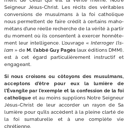
ment de Celui qui est la Vérité même, Notre
Seigneur Jésus-​Christ. Les récits des véri­tables
conver­sions de musul­mans à la foi catho­lique
nous per­mettent de faire cré­dit à cer­tains maho­
mé­tans d’une réelle recherche de la véri­té à par­tir
du moment où ils consentent à exer­cer hon­nê­te­
ment leur intel­li­gence. L’ouvrage «
Interroger l’is­
lam
» de
M. l’ab­bé Guy Pagès
(aux édi­tions DMM),
est à cet égard par­ti­cu­liè­re­ment ins­truc­tif et
engageant.
Si nous croi­sons ou côtoyons des musul­mans,
accep­tons d’être pour eux la lumière de
l’Évangile par l’exemple et la confes­sion de la foi
catho­lique
et au moins sup­plions Notre Seigneur
Jésus-​Christ de leur accor­der un rayon de Sa
lumière pour qu’ils accèdent à la pleine clar­té de
la foi sur­na­tu­relle et à une com­plète vie
chrétienne.