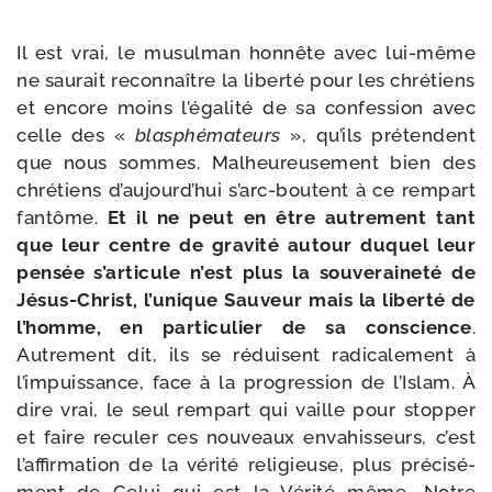
Il est vrai, le musul­man hon­nête avec lui-​même
ne sau­rait recon­naître la liber­té pour les chré­tiens
et encore moins l’é­ga­li­té de sa confes­sion avec
celle des «
blas­phé­ma­teurs
», qu’ils pré­tendent
que nous sommes. Malheureusement bien des
chré­tiens d’au­jourd’­hui s’arc-​boutent à ce rem­part
fan­tôme.
Et il ne peut en être autre­ment tant
que leur centre de gra­vi­té autour duquel leur
pen­sée s’ar­ti­cule n’est plus la sou­ve­rai­ne­té de
Jésus-​Christ, l’u­nique Sauveur mais la liber­té de
l’homme, en par­ti­cu­lier de sa conscience
.
Autrement dit, ils se réduisent radi­ca­le­ment à
l’im­puis­sance, face à la pro­gres­sion de l’Islam. À
dire vrai, le seul rem­part qui vaille pour stop­per
et faire recu­ler ces nou­veaux enva­his­seurs, c’est
l’af­fir­ma­tion de la véri­té reli­gieuse, plus pré­ci­sé­