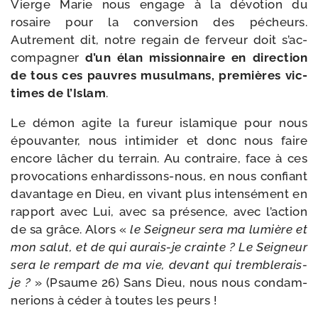
Vierge Marie nous engage à la dévo­tion du
rosaire pour la conver­sion des pécheurs.
Autrement dit, notre regain de fer­veur doit s’ac­
com­pa­gner
d’un élan mis­sion­naire en direc­tion
de tous ces pauvres musul­mans, pre­mières vic­
times de l’Islam
.
Le démon agite la fureur isla­mique pour nous
épou­van­ter, nous inti­mi­der et donc nous faire
encore lâcher du ter­rain. Au contraire, face à ces
pro­vo­ca­tions enhardissons-​nous, en nous confiant
davan­tage en Dieu, en vivant plus inten­sé­ment en
rap­port avec Lui, avec sa pré­sence, avec l’ac­tion
de sa grâce. Alors «
le Seigneur sera ma lumière et
mon salut, et de qui aurais-​je crainte ? Le Seigneur
sera le rem­part de ma vie, devant qui tremblerais-​
je ?
» (Psaume 26) Sans Dieu, nous nous condam­
ne­rions à céder à toutes les peurs !