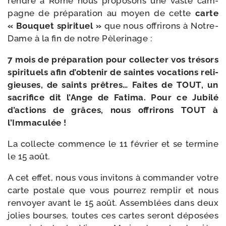
rendre à Rome nous pro­po­sons une vaste cam­
pagne de pré­pa­ra­tion au moyen de cette
carte
« Bouquet spi­ri­tuel »
que nous offri­rons à Notre-​
Dame à la fin de notre Pèlerinage :
7 mois de pré­pa­ra­tion pour col­lec­ter vos tré­sors
spi­ri­tuels afin d’obtenir de saintes voca­tions reli­
gieuses, de saints prêtres… Faites de TOUT, un
sacri­fice dit l’Ange de Fatima. Pour ce Jubilé
d’actions de grâces, nous offri­rons TOUT à
l’Immaculée !
La col­lecte com­mence le 11 février et se ter­mine
le 15 août.
A cet effet, nous vous invi­tons à com­man­der votre
carte pos­tale que vous pour­rez rem­plir et nous
ren­voyer avant le 15 août. Assemblées dans deux
jolies bourses, toutes ces cartes seront dépo­sées