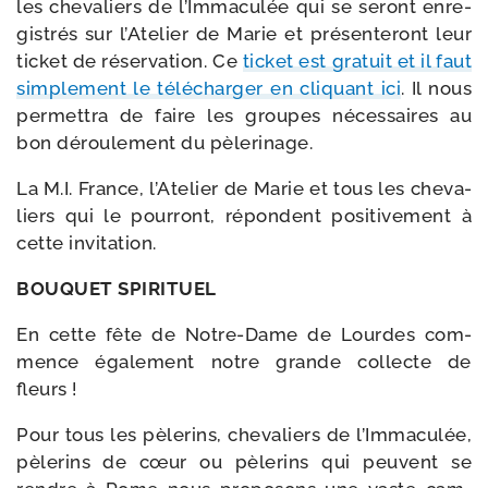
les che­va­liers de l’Immaculée qui se seront enre­
gis­trés sur l’Atelier de Marie et pré­sen­te­ront leur
ticket de réser­va­tion. Ce
ticket est gra­tuit et il faut
sim­ple­ment le télé­char­ger en cli­quant ici
. Il nous
per­met­tra de faire les groupes néces­saires au
bon dérou­le­ment du pèlerinage.
La M.I. France, l’Atelier de Marie et tous les che­va­
liers qui le pour­ront, répondent posi­ti­ve­ment à
cette invitation.
BOUQUET SPIRITUEL
En cette fête de Notre-​Dame de Lourdes com­
mence éga­le­ment notre grande col­lecte de
fleurs !
Pour tous les pèle­rins, che­va­liers de l’Immaculée,
pèle­rins de cœur ou pèle­rins qui peuvent se