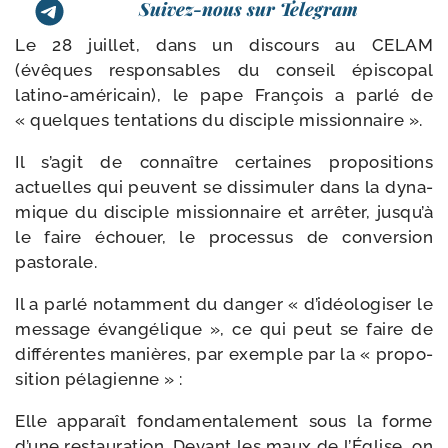
Suivez-nous sur Telegram
Le 28 juillet, dans un dis­cours au CELAM
(évêques res­pon­sables du conseil épis­co­pal
latino-​américain), le pape François a par­lé de
« quelques ten­ta­tions du dis­ciple missionnaire ».
Il s’agit de connaître cer­taines pro­po­si­tions
actuelles qui peuvent se dis­si­mu­ler dans la dyna­
mique du dis­ciple mis­sion­naire et arrê­ter, jusqu’à
le faire échouer, le pro­ces­sus de conver­sion
pastorale.
Il a par­lé notam­ment du dan­ger « d’idéologiser le
mes­sage évan­gé­lique », ce qui peut se faire de
dif­fé­rentes manières, par exemple par la « pro­po­
si­tion pélagienne » :
Elle appa­raît fon­da­men­ta­le­ment sous la forme
d’une res­tau­ra­tion. Devant les maux de l’Église, on