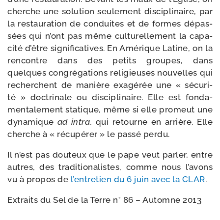
cherche une solu­tion seule­ment dis­ci­pli­naire, par
la res­tau­ra­tion de conduites et de formes dépas­
sées qui n’ont pas même cultu­rel­le­ment la capa­
ci­té d’être signi­fi­ca­tives. En Amérique Latine, on la
ren­contre dans des petits groupes, dans
quelques congré­ga­tions reli­gieuses nou­velles qui
recherchent de manière exa­gé­rée une « sécu­ri­
té » doc­tri­nale ou dis­ci­pli­naire. Elle est fon­da­
men­ta­le­ment sta­tique, même si elle pro­meut une
dyna­mique
ad intra
, qui retourne en arrière. Elle
cherche à « récu­pé­rer » le pas­sé perdu.
Il n’est pas dou­teux que le pape veut par­ler, entre
autres, des tra­di­tio­na­listes, comme nous l’avons
vu à pro­pos de
l’entretien du 6 juin avec la CLAR
.
Extraits du Sel de la Terre n° 86 – Automne 2013