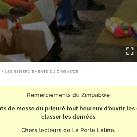
S
LES REMERCIEMENTS DU ZIMBABWE
Remerciements du Zimbabwe
nts de messe du prieu­ré tout heu­reux d’ou­vrir les 
clas­ser les denrées
Chers lec­teurs de La Porte Latine,