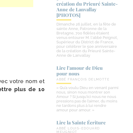
création du Prieuré Sainte-​
Anne de Lanvallay
[PHOTOS]
Dimanche 26 juillet, en la fête de
sainte Anne, Patronne de la
Bretagne, 700 fidèles étaient
venus entourer M. l'abbé Peignot,
Supérieur du District de France,
pour célébrer le 50e anniversaire
de la création du Prieuré Sainte-
Anne de Lanvallay
Lire l’amour de Dieu
pour nous
ABBÉ FRANÇOIS DELMOTTE
ec votre nom et
« Qu’a voulu Dieu en venant parmi
ettre plus de 10
nous, sinon nous montrer son
Amour ? Si jusqu’ici nous ne nous
pressions pas de l’aimer, du moins
ne tardons plus à lui rendre
amour pour amour. »
Lire la Sainte Écriture
ABBÉ LOUIS-EDOUARD
MEUGNIOT