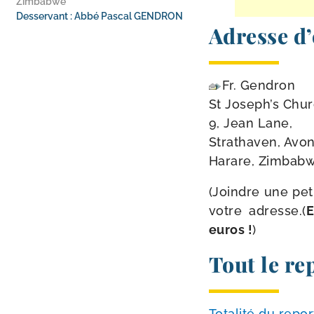
Zimbabwe
Desservant : Abbé Pascal GENDRON
Adresse d’
Fr. Gendron
St Joseph’s Chu
9, Jean Lane,
Strathaven, Avon
Harare, Zimbab
(Joindre une petit
votre adresse.(
E
euros !
)
Tout le re
Totalité du repor