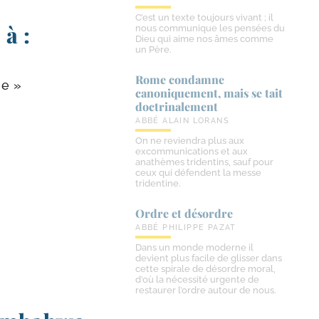
C’est un texte toujours vivant ; il
 à :
nous communique les pensées du
Dieu qui aime nos âmes comme
un Père.
Rome condamne
ue »
canoniquement, mais se tait
doctrinalement
ABBÉ ALAIN LORANS
On ne reviendra plus aux
excommunications et aux
anathèmes tridentins, sauf pour
ceux qui défendent la messe
tridentine.
Ordre et désordre
ABBÉ PHILIPPE PAZAT
Dans un monde moderne il
devient plus facile de glisser dans
cette spirale de désordre moral,
d’où la nécessité urgente de
restaurer l’ordre autour de nous.