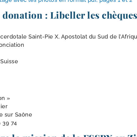
 donation : Libeller les chèques
cerdotale Saint-​Pie X, Apostolat du Sud de l’Afriq
onciation
Suisse
on »
vier
e sur Saône
9 39 74