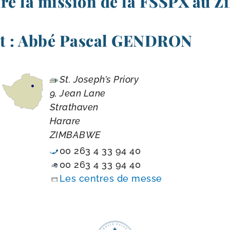
dre la mission de la FSSPX au 
t : Abbé Pascal GENDRON
St. Joseph’s Priory
9, Jean Lane
Strathaven
Harare
ZIMBABWE
00 263 4 33 94 40
00 263 4 33 94 40
Les centres de messe