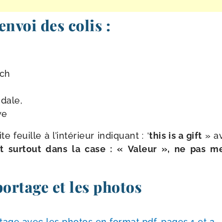
envoi des colis :
rch
dale,
we
e feuille à l’intérieur indi­quant : ‘
this is a gift
» av
t sur­tout dans la case : « Valeur », ne pas m
portage et les photos
­tage avec les pho­tos en for­mat pdf, pages 1 et 2