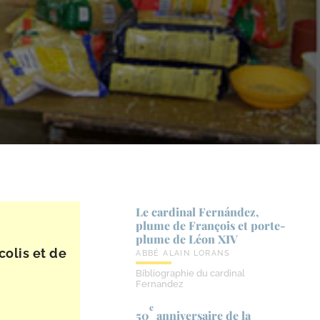
Le cardinal Fernández,
plume de François et porte-​
plume de Léon XIV
colis et de
ABBÉ ALAIN LORANS
Bibliographie du cardinal
Fernandez
e
50
anniversaire de la