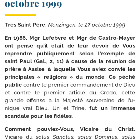
octobre 1999
Très Saint Père,
Menzingen, le 27 octobre 1999
En 1986, Mgr Lefebvre et Mgr de Castro-​Mayer
ont pen­sé qu’il était de leur devoir de Vous
reprendre publi­que­ment selon l’exemple de
saint Paul (Gal., 2, 11) à cause de la réunion de
prière à Assise, à laquelle Vous aviez convié les
prin­ci­pales « reli­gions » du monde. Ce péché
public
contre le pre­mier com­man­de­ment de Dieu
et contre le pre­mier article du Credo, cette
grande offense à la Majesté sou­ve­raine de l’u­
nique vrai Dieu, Un et Trine,
fut un immense
scan­dale pour les fidèles.
Comment pouviez-​Vous, Vicaire du Christ
,
Vicaire du
solus Sanctus, solus Dominus, soIus