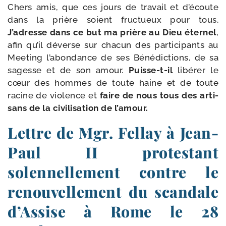
Chers amis, que ces jours de tra­vail et d’é­coute
dans la prière soient fruc­tueux pour tous.
J’adresse dans ce but ma prière au Dieu éter­nel
,
afin qu’il déverse sur cha­cun des par­ti­ci­pants au
Meeting l’a­bon­dance de ses Bénédictions, de sa
sagesse et de son amour.
Puisse-​t-​il
libé­rer le
cœur des hommes de toute haine et de toute
racine de vio­lence et
faire de nous tous des arti­
sans de la civi­li­sa­tion de l’amour.
Lettre de Mgr. Fellay à Jean-​
Paul II protestant
solennellement contre le
renouvellement du scandale
d’Assise à Rome le 28