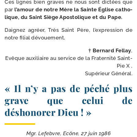
Ces lignes bien graves ne nous sont dic­tées que
par
l’a­mour de notre Mère la Sainte Église catho­
lique, du Saint Siège Apostolique et du Pape.
Daignez agréer, Très Saint Père, l’ex­pres­sion de
notre filial dévouement,
† Bernard Fellay
,
Evêque auxi­liaire au ser­vice de la Fraternité Saint-​
Pie X ,
Supérieur Général.
« Il n’y a pas de péché plus
grave que celui de
déshonorer Dieu ! »
Mgr. Lefebvre, Ecône, 27 juin 1986