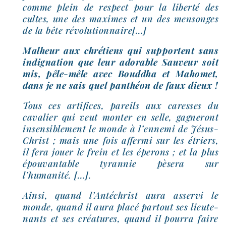
comme plein de res­pect pour la liber­té des
cultes, une des maximes et un des men­songes
de la bête révolutionnaire[…]
Malheur aux chré­tiens qui sup­portent sans
indi­gna­tion que leur ado­rable Sauveur soit
mis, pêle-​mêle avec Bouddha et Mahomet,
dans je ne sais quel pan­théon de faux dieux !
Tous ces arti­fices, pareils aux caresses du
cava­lier qui veut mon­ter en selle, gagne­ront
insen­si­ble­ment le monde à l’en­ne­mi de Jésus-​
Christ ; mais une fois affer­mi sur les étriers,
il fera jouer le frein et les épe­rons ; et la plus
épou­van­table tyran­nie pèse­ra sur
l’humanité. […].
Ainsi, quand l’Antéchrist aura asser­vi le
monde, quand il aura pla­cé par­tout ses lieu­te­
nants et ses créa­tures, quand il pour­ra faire