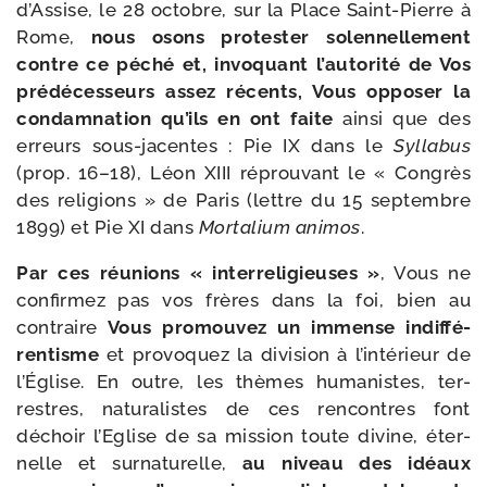
d’Assise, le 28 octobre, sur la Place Saint-​Pierre à
Rome,
nous osons pro­tes­ter solen­nel­le­ment
contre ce péché et, invo­quant l’au­to­ri­té de Vos
pré­dé­ces­seurs assez récents, Vous oppo­ser la
condam­na­tion qu’ils en ont faite
ain­si que des
erreurs sous-​jacentes : Pie IX dans le
Syllabus
(prop. 16–18), Léon XIII réprou­vant le « Congrès
des reli­gions » de Paris (lettre du 15 sep­tembre
1899) et Pie XI dans
Mortalium ani­mos
.
Par ces réunions « inter­re­li­gieuses »
, Vous ne
confir­mez pas vos frères dans la foi, bien au
contraire
Vous pro­mou­vez un immense indif­fé­
ren­tisme
et pro­vo­quez la divi­sion à l’in­té­rieur de
l’Église. En outre, les thèmes huma­nistes, ter­
restres, natu­ra­listes de ces ren­contres font
déchoir l’Eglise de sa mis­sion toute divine, éter­
nelle et sur­na­tu­relle,
au niveau des idéaux