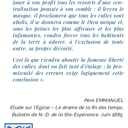
jouer à son pro­fit tous les res­sorts d’une cen­
tra­li­sa­tion pous­sée à son comble : il lève­ra le
masque, il pro­cla­me­ra que tous les cultes sont
abo­lis, il se don­ne­ra comme le Dieu unique et,
sous les peines les plus affreuses et les plus
infa­mantes, vou­dra for­cer tous les habi­tants
de la terre à ado­rer, à l’ex­clu­sion de toute
autre, sa propre divinité.
Cest là que vien­dra abou­tir la fameuse liber­té
des cultes, dont on fait tant d’é­ta­lage ; la pro­
mis­cui­té des erreurs exige logi­que­ment cette
conclusion ».
Père EMMANUEL
Etude sur l’Eglise – Le drame de la fin des temps,
Bulletin de N.-D. de la Ste-​Espérance, Juin 1885
.