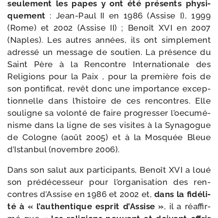
seule­ment les papes y ont été pré­sents phy­si­
que­ment
: Jean-​Paul II en 1986 (Assise I), 1999
(Rome) et 2002 (Assise II) ; Benoît XVI en 2007
(Naples). Les autres années, ils ont sim­ple­ment
adres­sé un mes­sage de sou­tien. La pré­sence du
Saint Père à la Rencontre Internationale des
Religions pour la Paix , pour la pre­mière fois de
son pon­ti­fi­cat, revêt donc une impor­tance excep­
tion­nelle dans l’his­toire de ces ren­contres. Elle
sou­ligne sa volon­té de faire pro­gres­ser l’oe­cu­mé­
nisme dans la ligne de ses visites à la Synagogue
de Cologne (août 2005) et à la Mosquée Bleue
d’Istanbul (novembre 2006).
Dans son salut aux par­ti­ci­pants, Benoît XVI a loué
son pré­dé­ces­seur pour l’organisation des ren­
contres d’Assise en 1986 et 2002 et,
dans la fidé­li­
té à « l’authentique esprit d’Assise »
, il a réaf­fir­