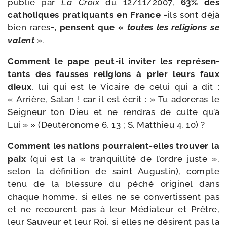
publié par
La
Croix
du 12/​11/​2007,
63% des
catho­liques pra­ti­quants en France -
ils sont déjà
bien rares
-, pensent que «
toutes les reli­gions se
valent
».
Comment le pape peut-​il invi­ter les repré­sen­
tants des fausses reli­gions à prier leurs faux
dieux
, lui qui est le Vicaire de celui qui a dit :
« Arrière, Satan ! car il est écrit : » Tu ado­re­ras le
Seigneur ton Dieu et ne ren­dras de culte qu’à
Lui » » (Deutéronome 6, 13 ; S. Matthieu 4, 10) ?
Comment les nations pourraient-​elles trou­ver la
paix
(qui est la « tran­quilli­té de l’ordre juste »,
selon la défi­ni­tion de saint Augustin), compte
tenu de la bles­sure du péché ori­gi­nel dans
chaque homme, si elles ne se conver­tissent pas
et ne recourent pas à leur Médiateur et Prêtre,
leur Sauveur et leur Roi, si elles ne dési­rent pas la