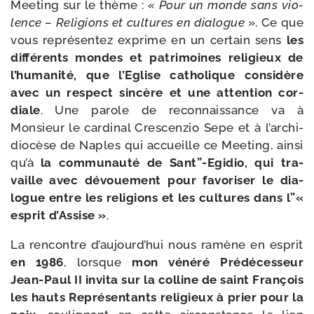
Meeting sur le thème :
« Pour un monde sans vio­
lence – Religions et cultures en dia­logue
». Ce que
vous repré­sen­tez exprime en un cer­tain sens
les
dif­fé­rents mondes et patri­moines reli­gieux de
l’hu­ma­ni­té, que l’Eglise catho­lique consi­dère
avec un res­pect sin­cère et une atten­tion cor­
diale
. Une parole de recon­nais­sance va à
Monsieur le car­di­nal Crescenzio Sepe et à l’ar­chi­
dio­cèse de Naples qui accueille ce Meeting, ain­si
qu’à
la com­mu­nau­té de Sant”-Egidio, qui tra­
vaille avec dévoue­ment pour favo­ri­ser le dia­
logue entre les reli­gions et les cultures dans l”«
esprit d’Assise »
.
La ren­contre d’au­jourd’­hui nous ramène en esprit
en 1986
, lorsque
mon véné­ré Prédécesseur
Jean-​Paul II invi­ta sur la col­line de saint François
les hauts Représentants reli­gieux à prier pour la