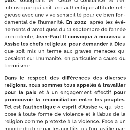
paix
, sou­li­gnant en cette cir­cons­tance le lien
intrin­sèque qui unit une authen­tique atti­tude reli­
gieuse avec une vive sen­si­bi­li­té pour ce bien fon­
da­men­tal de l’hu­ma­ni­té.
En 2002,
après les évé­
ne­ments dra­ma­tiques du 11 sep­tembre de l’an­née
pré­cé­dente,
Jean-​Paul II convo­qua à nou­veau à
Assise les chefs reli­gieux, pour deman­der à Dieu
que soit mis un terme aux graves menaces qui
pesaient sur l’hu­ma­ni­té, en par­ti­cu­lier à cause du
terrorisme.
Dans le res­pect des dif­fé­rences des diverses
reli­gions, nous sommes tous appe­lés à tra­vailler
pour la paix
et à un enga­ge­ment effec­tif
pour
pro­mou­voir la récon­ci­lia­tion entre les peuples.
Tel est l’au­then­tique « esprit d’Assise »
, qui s’op­
pose à toute forme de vio­lence et à l’a­bus de la
reli­gion comme pré­texte à la vio­lence. Face à un
monde déchi­ré par les conflits, où l’on jus­ti­fie par­