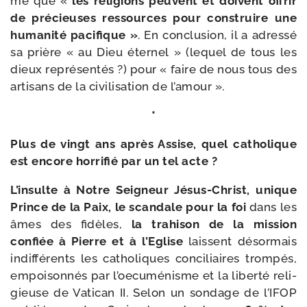
mé que «
les reli­gions peuvent et doivent offrir
de pré­cieuses res­sources pour construire une
huma­ni­té paci­fique »
. En conclu­sion, il a adres­sé
sa prière « au Dieu éter­nel » (lequel de tous les
dieux repré­sen­tés ?) pour « faire de nous tous des
arti­sans de la civi­li­sa­tion de l’amour ».
*
Plus de vingt ans après Assise, quel catho­lique
est encore hor­ri­fié par un tel acte ?
L’insulte à Notre Seigneur Jésus-​Christ, unique
Prince de la Paix, le scan­dale pour la foi
dans les
âmes des fidèles,
la tra­hi­son de la mis­sion
confiée à Pierre et à l’Eglise
laissent désor­mais
indif­fé­rents les catho­liques conci­liaires trom­pés,
empoi­son­nés par l’oecuménisme et la liber­té reli­
gieuse de Vatican II. Selon un son­dage de l’IFOP