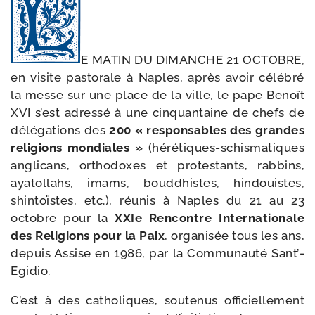
E MATIN DU DIMANCHE 21 OCTOBRE,
en visite pas­to­rale à Naples, après avoir célé­bré
la messe sur une place de la ville, le pape Benoît
XVI s’est adres­sé à une cin­quan­taine de chefs de
délé­ga­tions des
200 « res­pon­sables des grandes
reli­gions mon­diales »
(hérétiques-​schismatiques
angli­cans, ortho­doxes et pro­tes­tants, rab­bins,
aya­tol­lahs, imams, boud­dhistes, hin­douistes,
shin­toïstes, etc.), réunis à Naples du 21 au 23
octobre pour la
XXIe Rencontre Internationale
des Religions pour la Paix
, orga­ni­sée tous les ans,
depuis Assise en 1986, par la Communauté Sant’-
Egidio.
C’est à des catho­liques, sou­te­nus offi­ciel­le­ment