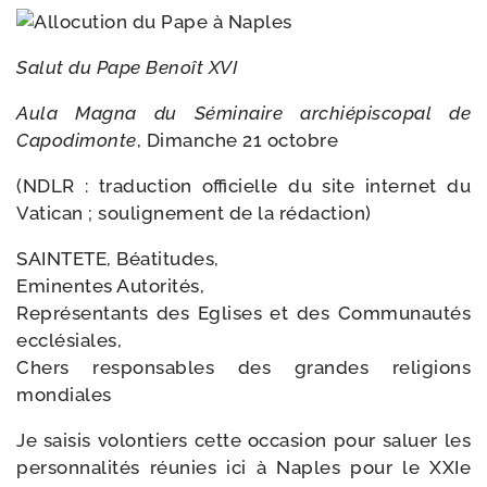
Salut du Pape Benoît XVI
Aula Magna du Séminaire archi­épis­co­pal de
Capodimonte
, Dimanche 21 octobre
(NDLR : tra­duc­tion offi­cielle du site inter­net du
Vatican ; sou­li­gne­ment de la rédaction)
SAINTETE, Béatitudes,
Eminentes Autorités,
Représentants des Eglises et des Communautés
ecclésiales,
Chers res­pon­sables des grandes reli­gions
mondiales
Je sai­sis volon­tiers cette occa­sion pour saluer les
per­son­na­li­tés réunies ici à Naples pour le XXIe