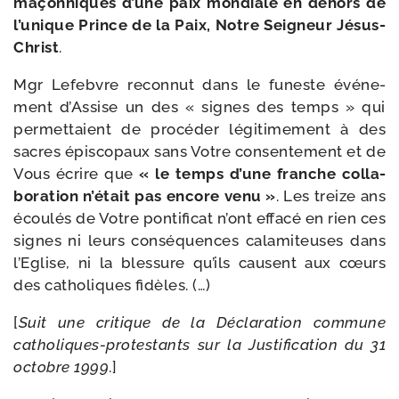
maçon­niques d’une paix mon­diale en dehors de
l’u­nique Prince de la Paix, Notre Seigneur Jésus-​
Christ
.
Mgr Lefebvre recon­nut dans le funeste évé­ne­
ment d’Assise un des « signes des temps » qui
per­met­taient de pro­cé­der légi­ti­me­ment à des
sacres épis­co­paux sans Votre consen­te­ment et de
Vous écrire que
« le temps d’une franche col­la­
bo­ra­tion n’é­tait pas encore venu »
. Les treize ans
écou­lés de Votre pon­ti­fi­cat n’ont effa­cé en rien ces
signes ni leurs consé­quences cala­mi­teuses dans
l’Eglise, ni la bles­sure qu’ils causent aux cœurs
des catho­liques fidèles. (…)
[
Suit une cri­tique de la Déclaration com­mune
catholiques-​protestants sur la Justification du 31
octobre 1999
.]