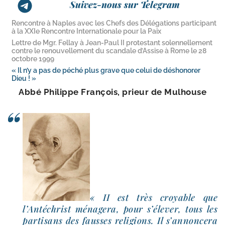
Suivez-nous sur Telegram
Rencontre à Naples avec les Chefs des Délégations participant
à la XXIe Rencontre Internationale pour la Paix
Lettre de Mgr. Fellay à Jean-​Paul II protestant solennellement
contre le renouvellement du scandale d’Assise à Rome le 28
octobre 1999
« Il n’y a pas de péché plus grave que celui de déshonorer
Dieu ! »
Abbé Philippe François, prieur de Mulhouse
« II est très croyable que
l’Antéchrist ména­ge­ra, pour s’é­le­ver, tous les
par­ti­sans des fausses reli­gions. Il s’an­non­ce­ra