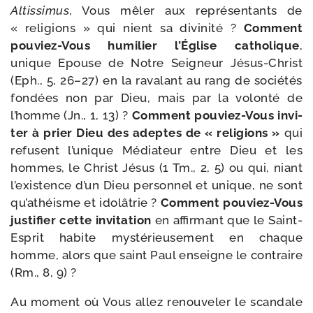
Altissimus
, Vous mêler aux repré­sen­tants de
« reli­gions » qui nient sa divi­ni­té ?
Comment
pouviez-​Vous humi­lier l’Église catho­lique
,
unique Epouse de Notre Seigneur Jésus-​Christ
(Eph., 5, 26–27) en la rava­lant au rang de socié­tés
fon­dées non par Dieu, mais par la volon­té de
l’homme (Jn., 1, 13) ?
Comment pouviez-​Vous invi­
ter à prier Dieu des adeptes de « reli­gions »
qui
refusent l’unique Médiateur entre Dieu et les
hommes, le Christ Jésus (1 Tm., 2, 5) ou qui, niant
l’exis­tence d’un Dieu per­son­nel et unique, ne sont
qu’a­théisme et ido­lâ­trie ?
Comment pouviez-​Vous
jus­ti­fier cette invi­ta­tion
en affir­mant que le Saint-​
Esprit habite mys­té­rieu­se­ment en chaque
homme, alors que saint Paul enseigne le contraire
(Rm., 8, 9) ?
Au moment où Vous allez renou­ve­ler le scan­dale