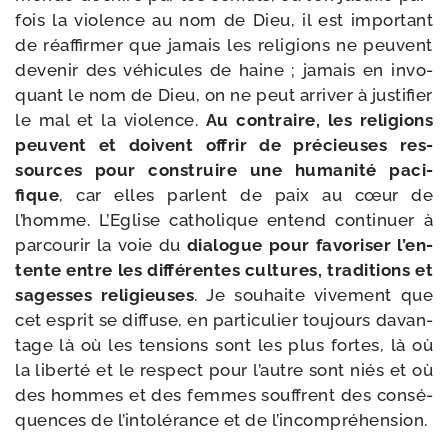
fois la vio­lence au nom de Dieu, il est impor­tant
de réaf­fir­mer que jamais les reli­gions ne peuvent
deve­nir des véhi­cules de haine ; jamais en invo­
quant le nom de Dieu, on ne peut arri­ver à jus­ti­fier
le mal et la vio­lence.
Au contraire, les reli­gions
peuvent et doivent offrir de pré­cieuses res­
sources pour construire une huma­ni­té paci­
fique
, car elles parlent de paix au cœur de
l’homme. L’Eglise catho­lique entend conti­nuer à
par­cou­rir la voie du
dia­logue pour favo­ri­ser l’en­
tente entre les dif­fé­rentes cultures, tra­di­tions et
sagesses reli­gieuses
. Je sou­haite vive­ment que
cet esprit se dif­fuse, en par­ti­cu­lier tou­jours davan­
tage là où les ten­sions sont les plus fortes, là où
la liber­té et le res­pect pour l’autre sont niés et où
des hommes et des femmes souffrent des consé­
quences de l’in­to­lé­rance et de l’incompréhension.