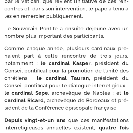
par le Vatican, que revient l’initiative de ces ren­
contres et, dans son inter­ven­tion, le pape a tenu à
les en remer­cier publiquement.
Le Souverain Pontife a ensuite déjeu­né avec un
nombre plus impor­tant des participants.
Comme chaque année, plu­sieurs car­di­naux pre­
naient part à cette ren­contre de trois jours,
notam­ment :
le car­di­nal Kasper
, pré­sident du
Conseil pon­ti­fi­cal pour la pro­mo­tion de l’unité des
chré­tiens ;
le car­di­nal Tauran,
pré­sident du
Conseil pon­ti­fi­cal pour le dia­logue inter­re­li­gieux ;
le car­di­nal Sepe
, arche­vêque de Naples ; et
le
car­di­nal Ricard,
arche­vêque de Bordeaux et pré­
sident de la Conférence épis­co­pale française.
Depuis vingt-​et-​un ans
que ces mani­fes­ta­tions
inter­re­li­gieuses annuelles existent,
quatre fois