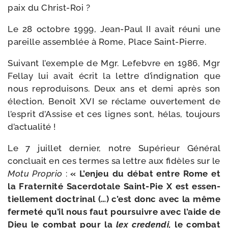
paix du Christ-Roi ?
Le 28 octobre 1999, Jean-​Paul II avait réuni une
pareille assem­blée à Rome, Place Saint-Pierre.
Suivant l’exemple de Mgr. Lefebvre en 1986, Mgr
Fellay lui avait écrit la lettre d’indignation que
nous repro­dui­sons. Deux ans et demi après son
élec­tion, Benoît XVI se réclame ouver­te­ment de
l’esprit d’Assise et ces lignes sont, hélas, tou­jours
d’actualité !
Le 7 juillet der­nier, notre Supérieur Général
concluait en ces termes sa lettre aux fidèles sur le
Motu Proprio
:
« L’enjeu du débat entre Rome et
la Fraternité Sacerdotale Saint-​Pie X est essen­
tiel­le­ment doc­tri­nal (…) c’est donc avec la même
fer­me­té qu’il nous faut pour­suivre avec l’aide de
Dieu le com­bat pour la
lex cre­den­di,
le com­bat