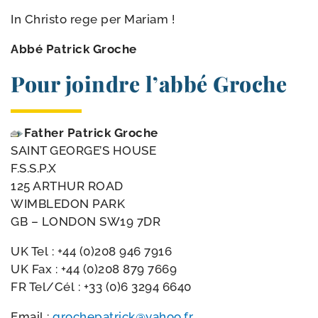
In Christo rege per Mariam !
Abbé Patrick Groche
Pour joindre l’abbé Groche
Father Patrick Groche
SAINT GEORGE’S HOUSE
F.S.S.P.X
125 ARTHUR ROAD
WIMBLEDON PARK
GB – LONDON SW19 7DR
UK Tel : +44 (0)208 946 7916
UK Fax : +44 (0)208 879 7669
FR Tel/​Cél : +33 (0)6 3294 6640
Email :
grochepatrick@​yahoo.​fr