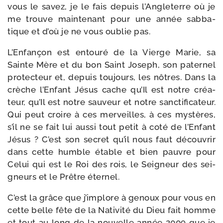
vous le savez, je le fais depuis l’Angleterre où je
me trouve main­te­nant pour une année sab­ba­
tique et d’où je ne vous oublie pas.
L’Enfançon est entou­ré de la Vierge Marie, sa
Sainte Mère et du bon Saint Joseph, son pater­nel
pro­tec­teur et, depuis tou­jours, les nôtres. Dans la
crèche l’Enfant Jésus cache qu’Il est notre créa­
teur, qu’Il est notre sau­veur et notre sanc­ti­fi­ca­teur.
Qui peut croire à ces mer­veilles, à ces mys­tères,
s’il ne se fait lui aus­si tout petit à coté de l’Enfant
Jésus ? C’est son secret qu’il nous faut décou­vrir
dans cette humble étable et bien pauvre pour
Celui qui est le Roi des rois, le Seigneur des sei­
gneurs et le Prêtre éternel.
C’est la grâce que j’implore à genoux pour vous en
cette belle fête de la Nativité du Dieu fait homme
et tout au long de la nou­velle année 2009 que je