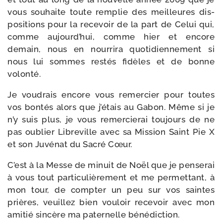
vous sou­haite toute rem­plie des meilleures dis­
po­si­tions pour la rece­voir de la part de Celui qui,
comme aujourd’hui, comme hier et encore
demain, nous en nour­ri­ra quo­ti­dien­ne­ment si
nous lui sommes res­tés fidèles et de bonne
volonté.
Je vou­drais encore vous remer­cier pour toutes
vos bon­tés alors que j’étais au Gabon. Même si je
n’y suis plus, je vous remer­cie­rai tou­jours de ne
pas oublier Libreville avec sa Mission Saint Pie X
et son Juvénat du Sacré Cœur.
C’est à la Messe de minuit de Noël que je pen­se­rai
à vous tout par­ti­cu­liè­re­ment et me per­met­tant, à
mon tour, de comp­ter un peu sur vos saintes
prières, veuillez bien vou­loir rece­voir avec mon
ami­tié sin­cère ma pater­nelle bénédiction.