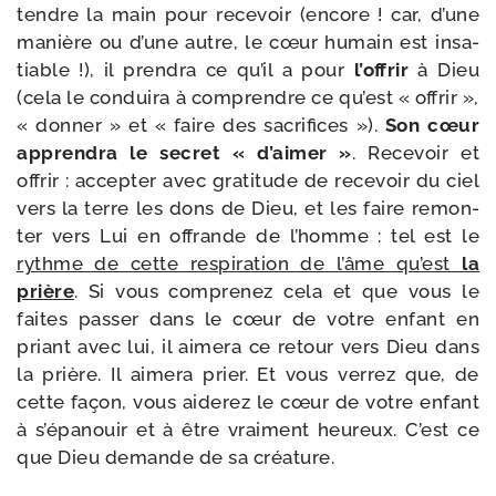
tendre la main pour rece­voir (encore ! car, d’une
manière ou d’une autre, le cœur humain est insa­
tiable !), il pren­dra ce qu’il a pour
l’of­frir
à Dieu
(cela le condui­ra à com­prendre ce qu’est « offrir »,
« don­ner » et « faire des sacri­fices »).
Son cœur
appren­dra le secret « d’ai­mer »
. Recevoir et
offrir : accep­ter avec gra­ti­tude de rece­voir du ciel
vers la terre les dons de Dieu, et les faire remon­
ter vers Lui en offrande de l’homme : tel est le
rythme de cette res­pi­ra­tion de l’âme qu’est
la
prière
. Si vous com­pre­nez cela et que vous le
faites pas­ser dans le cœur de votre enfant en
priant avec lui, il aime­ra ce retour vers Dieu dans
la prière. Il aime­ra prier. Et vous ver­rez que, de
cette façon, vous aide­rez le cœur de votre enfant
à s’é­pa­nouir et à être vrai­ment heu­reux. C’est ce
que Dieu demande de sa créature.