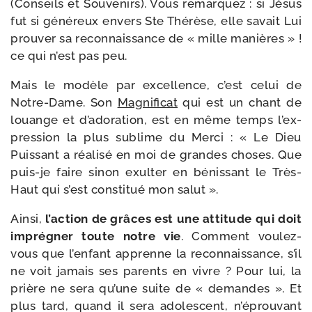
(Conseils et Souvenirs). Vous remar­quez : si Jésus
fut si géné­reux envers Ste Thérèse, elle savait Lui
prou­ver sa recon­nais­sance de « mille manières » !
ce qui n’est pas peu.
Mais le modèle par excel­lence, c’est celui de
Notre-​Dame. Son
Magnificat
qui est un chant de
louange et d’a­do­ra­tion, est en même temps l’ex­
pres­sion la plus sublime du Merci : « Le Dieu
Puissant a réa­li­sé en moi de grandes choses. Que
puis-​je faire sinon exul­ter en bénis­sant le Très-​
Haut qui s’est consti­tué mon salut ».
Ainsi,
l’ac­tion de grâces est une atti­tude qui doit
impré­gner toute notre vie
. Comment voulez-​
vous que l’en­fant apprenne la recon­nais­sance, s’il
ne voit jamais ses parents en vivre ? Pour lui, la
prière ne sera qu’une suite de « demandes ». Et
plus tard, quand il sera ado­les­cent, n’é­prou­vant