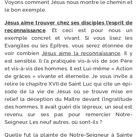
Voyons com­ment Jésus nous montre le che­min et
le bon exemple.
Jésus aime trou­ver chez ses dis­ciples l’es­prit de
recon­nais­sance
. Et ceci est pour nous un
exemple concret et vivant. Si vous lisez les
Evangiles ou les Epîtres, vous serez éton­née de
voir com­bien
Jésus aime la recon­nais­sance
. Il y
est sen­sible. Il l’a pra­ti­quée vis-​à-​vis de son Père
et vis-​à-​vis des hommes. Il est Lui-​même « Action
de grâces » vivante et éter­nelle. Je vous invite à
relire le cha­pitre XVII de Saint Luc qui cite un épi­
sode de la vie de Jésus où se trouve mise en
relief la décep­tion du Maître devant l’in­gra­ti­tude
des hommes. Il avait gué­ri dix lépreux, un seul est
reve­nu sur ses pas pour remer­cier Notre-​
Seigneur. Les neuf autres, où sont-ils ?
Quelle fut la plainte de Notre-​Seigneur à Sainte