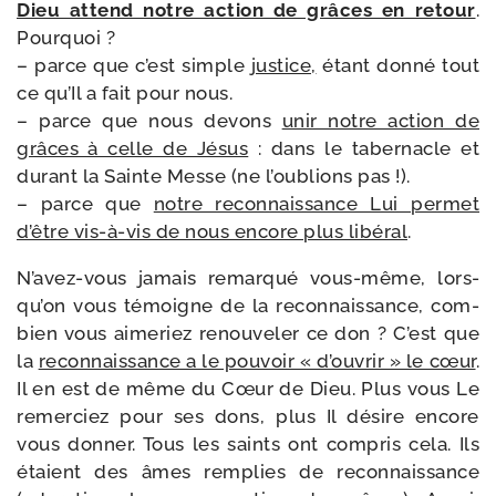
Dieu attend notre action de grâces en retour
.
Pourquoi ?
– parce que c’est simple
jus­tice,
étant don­né tout
ce qu’Il a fait pour nous.
– parce que nous devons
unir notre action de
grâces à celle de Jésus
: dans le taber­nacle et
durant la Sainte Messe (ne l’ou­blions pas !).
– parce que
notre recon­nais­sance Lui per­met
d’être vis-​à-​vis de nous encore plus libé­ral
.
N’avez-​vous jamais remar­qué vous-​même, lors­
qu’on vous témoigne de la recon­nais­sance, com­
bien vous aime­riez renou­ve­ler ce don ? C’est que
la
recon­nais­sance a le pou­voir « d’ou­vrir » le cœur
.
Il en est de même du Cœur de Dieu. Plus vous Le
remer­ciez pour ses dons, plus Il désire encore
vous don­ner. Tous les saints ont com­pris cela. Ils
étaient des âmes rem­plies de recon­nais­sance