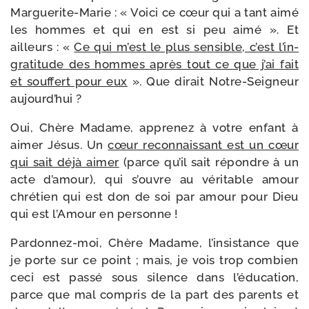
Marguerite-​Marie : « Voici ce cœur qui a tant aimé
les hommes et qui en est si peu aimé ». Et
ailleurs : «
Ce qui m’est le plus sen­sible, c’est l’in­
gra­ti­tude des hommes après tout ce que j’ai fait
et souf­fert pour eux
». Que dirait Notre-​Seigneur
aujourd’hui ?
Oui, Chère Madame, appre­nez à votre enfant à
aimer Jésus. Un
cœur recon­nais­sant est un cœur
qui sait déjà aimer
(parce qu’il sait répondre à un
acte d’a­mour), qui s’ouvre au véri­table amour
chré­tien qui est don de soi par amour pour Dieu
qui est l’Amour en personne !
Pardonnez-​moi, Chère Madame, l’in­sis­tance que
je porte sur ce point ; mais, je vois trop com­bien
ceci est pas­sé sous silence dans l’é­du­ca­tion,
parce que mal com­pris de la part des parents et