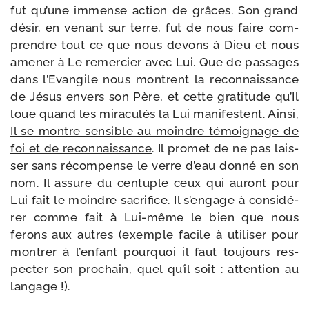
fut qu’une immense action de grâces. Son grand
désir, en venant sur terre, fut de nous faire com­
prendre tout ce que nous devons à Dieu et nous
ame­ner à Le remer­cier avec Lui. Que de pas­sages
dans l’Evangile nous montrent la recon­nais­sance
de Jésus envers son Père, et cette gra­ti­tude qu’Il
loue quand les mira­cu­lés la Lui mani­festent. Ainsi,
Il se montre sen­sible au moindre témoi­gnage de
foi et de recon­nais­sance
. Il pro­met de ne pas lais­
ser sans récom­pense le verre d’eau don­né en son
nom. Il assure du cen­tuple ceux qui auront pour
Lui fait le moindre sacri­fice. Il s’en­gage à consi­dé­
rer comme fait à Lui-​même le bien que nous
ferons aux autres (exemple facile à uti­li­ser pour
mon­trer à l’en­fant pour­quoi il faut tou­jours res­
pec­ter son pro­chain, quel qu’il soit : atten­tion au
langage !).