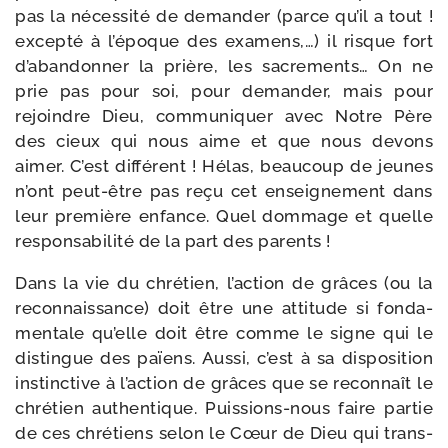
pas la néces­si­té de deman­der (parce qu’il a tout !
excep­té à l’é­poque des exa­mens,…) il risque fort
d’a­ban­don­ner la prière, les sacre­ments… On ne
prie pas pour soi, pour deman­der, mais pour
rejoindre Dieu, com­mu­ni­quer avec Notre Père
des cieux qui nous aime et que nous devons
aimer. C’est dif­fé­rent ! Hélas, beau­coup de jeunes
n’ont peut-​être pas reçu cet ensei­gne­ment dans
leur pre­mière enfance. Quel dom­mage et quelle
res­pon­sa­bi­li­té de la part des parents !
Dans la vie du chré­tien, l’ac­tion de grâces (ou la
recon­nais­sance) doit être une atti­tude si fon­da­
men­tale qu’elle doit être comme le signe qui le
dis­tingue des païens. Aussi, c’est à sa dis­po­si­tion
ins­tinc­tive à l’ac­tion de grâces que se recon­naît le
chré­tien authen­tique. Puissions-​nous faire par­tie
de ces chré­tiens selon le Cœur de Dieu qui trans­