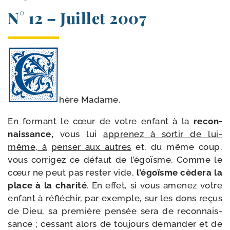
N° 12 – Juillet 2007
hère Madame,
En for­mant le cœur de votre enfant à la
recon­
nais­sance,
vous lui
appre­nez à sor­tir de lui-​
même, à
pen­ser aux autres
et, du même coup,
vous cor­ri­gez ce défaut de l’é­goïsme. Comme le
cœur ne peut pas res­ter vide,
l’é­goïsme cède­ra la
place à la cha­ri­té
. En effet, si vous ame­nez votre
enfant à réflé­chir, par exemple, sur les dons reçus
de Dieu, sa pre­mière pen­sée sera de recon­nais­
sance ; ces­sant alors de tou­jours deman­der et de