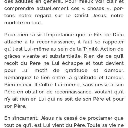
des adultes en géné­ral. Pour mieux voir clair et
com­prendre actuel­le­ment ces « choses », por­
tons notre regard sur le Christ Jésus, notre
modèle en tout.
Pour bien sai­sir l’im­por­tance que le Fils de Dieu
attache à la recon­nais­sance, il faut se rap­pe­ler
qu’Il est Lui-​même au sein de la Trinité, Action de
grâces vivante et sub­stan­tielle. Rien de ce qu’Il
reçoit du Père ne Lui échappe et tout devient
pour Lui motif de gra­ti­tude et d’a­mour.
Remarquez le lien entre la gra­ti­tude et l’a­mour.
Bien mieux, Il s’offre Lui-​même, sans cesse à son
Père en obla­tion de recon­nais­sance, vou­lant qu’il
n’y ait rien en Lui qui ne soit de son Père et pour
son Père.
En s’in­car­nant, Jésus n’a ces­sé de pro­cla­mer que
tout ce qu’Il est Lui vient du Père. Toute sa vie ne