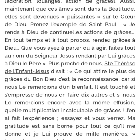
(ado­ra­tion, louanges, action de grâces). Aussi,
main­te­nant que ces âmes sont dans la Béatitude,
elles sont deve­nues « puis­santes » sur le Cœur
de Dieu. Prenez l’exemple de Saint Paul : « Je
rends à Dieu de conti­nuelles actions de grâces….
En tout temps et à tout pro­pos, ren­dez grâces à
Dieu… Que vous ayez à par­ler ou à agir, faites tout
au nom du Seigneur Jésus ren­dant par Lui grâces
à Dieu le Père ». Plus proche de nous,
Ste Thérèse
de l’Enfant-​Jésus
disait : « Ce qui attire le plus de
grâces du Bon Dieu c’est la recon­nais­sance, car si
nous Le remer­cions d’un bien­fait, Il est tou­ché et
s’empresse de nous en faire dix autres et si nous
Le remer­cions encore avec la même effu­sion,
quelle mul­ti­pli­ca­tion incal­cu­lable de grâces ! J’en
ai fait l’ex­pé­rience ; essayez et vous ver­rez. Ma
gra­ti­tude est sans borne pour tout ce qu’Il me
donne et je Lui prouve de mille manières. »