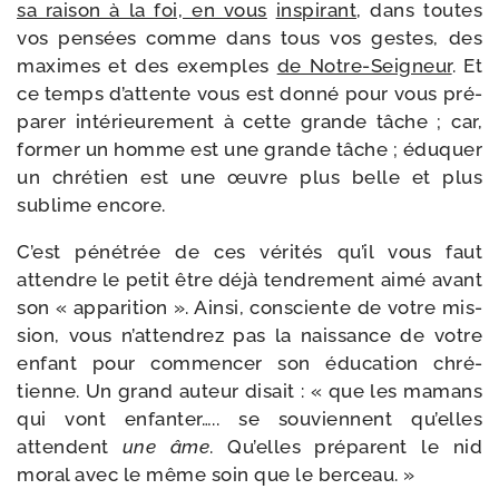
sa rai­son à la foi, en vous
ins­pi­rant
, dans toutes
vos pen­sées comme dans tous vos gestes, des
maximes et des exemples
de Notre-​Seigneur
. Et
ce temps d’at­tente vous est don­né pour vous pré­
pa­rer inté­rieu­re­ment à cette grande tâche ; car,
for­mer un homme est une grande tâche ; édu­quer
un chré­tien est une œuvre plus belle et plus
sublime encore.
C’est péné­trée de ces véri­tés qu’il vous faut
attendre le petit être déjà ten­dre­ment aimé avant
son « appa­ri­tion ». Ainsi, consciente de votre mis­
sion, vous n’at­ten­drez pas la nais­sance de votre
enfant pour com­men­cer son édu­ca­tion chré­
tienne. Un grand auteur disait : « que les mamans
qui vont enfan­ter….. se sou­viennent qu’elles
attendent
une âme
. Qu’elles pré­parent le nid
moral avec le même soin que le berceau. »