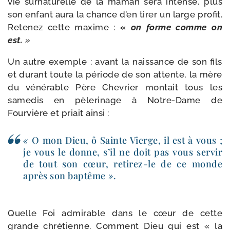
vie sur­na­tu­relle de la maman sera intense, plus
son enfant aura la chance d’en tirer un large pro­fit.
Retenez cette maxime :
«
on forme comme on
est.
»
Un autre exemple : avant la nais­sance de son fils
et durant toute la période de son attente, la mère
du véné­rable Père Chevrier mon­tait tous les
same­dis en pèle­ri­nage à Notre-​Dame de
Fourvière et priait ainsi :
«
O mon Dieu, ô Sainte Vierge, il est à vous ;
je vous le donne, s’il ne doit pas vous ser­vir
de tout son cœur, retirez-​le de ce monde
après son bap­tême
».
Quelle Foi admi­rable dans le cœur de cette
grande chré­tienne. Comment Dieu qui est « la