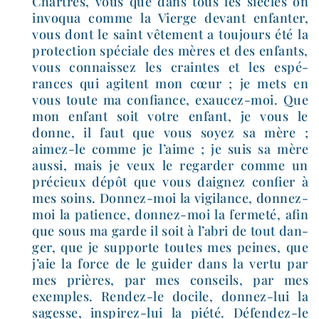
Chartres, vous que dans tous les siècles on
invo­qua comme la Vierge devant enfan­ter,
vous dont le saint vête­ment a tou­jours été la
pro­tec­tion spé­ciale des mères et des enfants,
vous connais­sez les craintes et les espé­
rances qui agitent mon cœur ; je mets en
vous toute ma confiance, exaucez-​moi. Que
mon enfant soit votre enfant, je vous le
donne, il faut que vous soyez sa mère ;
aimez-​le comme je l’aime ; je suis sa mère
aus­si, mais je veux le regar­der comme un
pré­cieux dépôt que vous dai­gnez confier à
mes soins. Donnez-​moi la vigi­lance, donnez-​
moi la patience, donnez-​moi la fer­me­té, afin
que sous ma garde il soit à l’a­bri de tout dan­
ger, que je sup­porte toutes mes peines, que
j’aie la force de le gui­der dans la ver­tu par
mes prières, par mes conseils, par mes
exemples. Rendez-​le docile, donnez-​lui la
sagesse, inspirez-​lui la pié­té. Défendez-​le