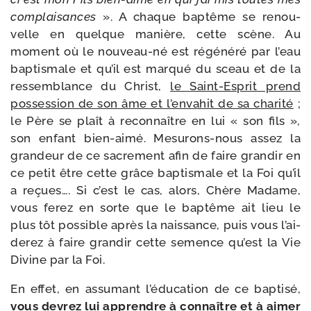
com­plai­sances
». A chaque bap­tême se renou­
velle en quelque manière, cette scène. Au
moment où le nouveau-​né est régé­né­ré par l’eau
bap­tis­male et qu’il est mar­qué du sceau et de la
res­sem­blance du Christ,
le Saint-​Esprit prend
pos­ses­sion de son âme et l’en­va­hit de sa cha­ri­té
;
le Père se plaît à recon­naître en lui « son fils »,
son enfant bien-​aimé. Mesurons-​nous assez la
gran­deur de ce sacre­ment afin de faire gran­dir en
ce petit être cette grâce bap­tis­male et la Foi qu’il
a reçues…. Si c’est le cas, alors, Chère Madame,
vous ferez en sorte que le bap­tême ait lieu le
plus tôt pos­sible après la nais­sance, puis vous l’ai­
de­rez à faire gran­dir cette semence qu’est la Vie
Divine par la Foi.
En effet, en assu­mant l’é­du­ca­tion de ce bap­ti­sé,
vous devrez lui apprendre à connaître et à aimer