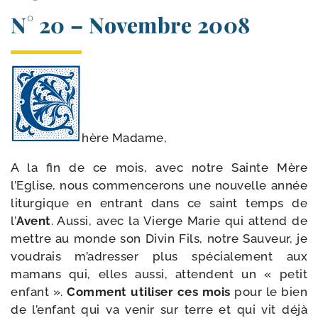
N° 20 – Novembre 2008
hère Madame,
A la fin de ce mois, avec notre Sainte Mère
l’Eglise, nous com­men­ce­rons une nou­velle année
litur­gique en entrant dans ce saint temps de
l’
Avent
. Aussi, avec la Vierge Marie qui attend de
mettre au monde son Divin Fils, notre Sauveur, je
vou­drais m’a­dres­ser plus spé­cia­le­ment aux
mamans qui, elles aus­si, attendent un « petit
enfant ».
Comment uti­li­ser ces mois
pour le bien
de l’en­fant qui va venir sur terre et qui vit déjà