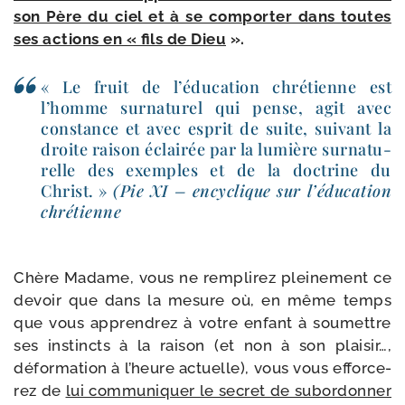
son Père du ciel et à se com­por­ter dans toutes
ses actions en « fils de Dieu
».
« Le fruit de l’é­du­ca­tion chré­tienne est
l’homme sur­na­tu­rel qui pense, agit avec
constance et avec esprit de suite, sui­vant la
droite rai­son éclai­rée par la lumière sur­na­tu­
relle des exemples et de la doc­trine du
Christ. »
(Pie XI – ency­clique sur l’é­du­ca­tion
chrétienne
Chère Madame, vous ne rem­pli­rez plei­ne­ment ce
devoir que dans la mesure où, en même temps
que vous appren­drez à votre enfant à sou­mettre
ses ins­tincts à la rai­son (et non à son plai­sir…,
défor­ma­tion à l’heure actuelle), vous vous effor­ce­
rez de
lui com­mu­ni­quer le secret de subor­don­ner