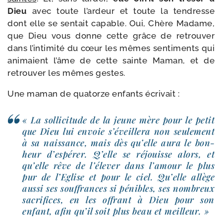
Dieu
avec toute l’ar­deur et toute la ten­dresse
dont elle se sen­tait capable. Oui, Chère Madame,
que Dieu vous donne cette grâce de retrou­ver
dans l’in­ti­mi­té du cœur les mêmes sen­ti­ments qui
ani­maient l’âme de cette sainte Maman, et de
retrou­ver les mêmes gestes.
Une maman de qua­torze enfants écrivait :
« La sol­li­ci­tude de la jeune mère pour le petit
que Dieu lui envoie s’é­veille­ra non seule­ment
à sa nais­sance, mais dès qu’elle aura le bon­
heur d’es­pé­rer. Q’elle se réjouisse alors, et
qu’elle rêve de l’é­le­ver dans l’a­mour le plus
pur de l’Eglise et pour le ciel. Qu’elle allège
aus­si ses souf­frances si pénibles, ses nom­breux
sacri­fices, en les offrant à Dieu pour son
enfant, afin qu’il soit plus beau et meilleur. »