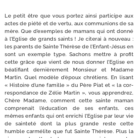
Le petit être que vous por­tez ain­si par­ti­cipe aux
actes de pié­té et de ver­tu, aux com­mu­nions de sa
mère. Que d’exemples de mamans qui ont don­né
à l’Eglise de grands saints ! Je cite­rai à nou­veau :
les parents de Sainte Thérèse de l’Enfant-​Jésus en
sont un exemple type. Sachons mettre à pro­fit
cette grâce que vient de nous don­ner l’Eglise en
béa­ti­fiant der­niè­re­ment Monsieur et Madame
Martin. Quel modèle d’é­poux chré­tiens. En lisant
« Histoire d’une famille » du Père Piat et « la cor­
res­pon­dance de Zélie Martin », vous appren­drez,
Chère Madame, com­ment cette sainte maman
com­pre­nait l’é­du­ca­tion de ses enfants, ces
mêmes enfants qui ont enri­chi l’Eglise par leur vie
de sain­te­té dont la plus grande reste cette
humble car­mé­lite que fut Sainte Thérèse. Plus la