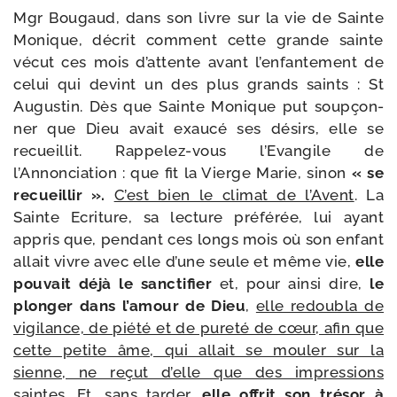
Mgr Bougaud, dans son livre sur la vie de Sainte
Monique, décrit com­ment cette grande sainte
vécut ces mois d’at­tente avant l’en­fan­te­ment de
celui qui devint un des plus grands saints : St
Augustin. Dès que Sainte Monique put soup­çon­
ner que Dieu avait exau­cé ses dési­rs, elle se
recueillit. Rappelez-​vous l’Evangile de
l’Annonciation : que fit la Vierge Marie, sinon
« se
recueillir ».
C’est bien le cli­mat de l’Avent
. La
Sainte Ecriture, sa lec­ture pré­fé­rée, lui ayant
appris que, pen­dant ces longs mois où son enfant
allait vivre avec elle d’une seule et même vie,
elle
pou­vait déjà le sanc­ti­fier
et, pour ain­si dire,
le
plon­ger dans l’a­mour de Dieu
,
elle redou­bla de
vigi­lance, de pié­té et de pure­té de cœur, afin que
cette petite âme, qui allait se mou­ler sur la
sienne, ne reçut d’elle que des impres­sions
saintes
. Et, sans tar­der,
elle offrit son tré­sor à