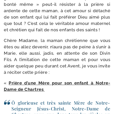
bon­té même » peut-​il résis­ter à la prière si
ardente de cette maman, à cet amour si déta­ché
de son enfant qui lui fait pré­fé­rer Dieu aimé plus
que tout ? C’est cela le véri­table amour mater­nel
et chré­tien qui fait de nos enfants des saints !
Chère Madame, la maman chré­tienne que vous
êtes ou allez deve­nir, n’au­ra pas de peine à s’u­nir à
Marie, elle aus­si, jadis, en attente de son Divin
Fils. A l’i­mi­ta­tion de cette maman et pour vous
aider quelque peu durant cet Avent, je vous invite
à réci­ter cette prière :
«
Prière d’une Mère pour son enfant à Notre-​
Dame de Chartres
Ô glo­rieuse et très sainte Mère de Notre-​
Seigneur Jésus-​Christ, Notre-​Dame de