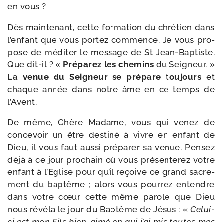
en vous ?
Dès main­te­nant, cette for­ma­tion du chré­tien dans
l’en­fant que vous por­tez com­mence. Je vous pro­
pose de médi­ter le mes­sage de St Jean-​Baptiste.
Que dit-​il ? «
Préparez les che­mins
du Seigneur. »
La venue du Seigneur se pré­pare tou­jours
et
chaque année dans notre âme en ce temps de
l’Avent.
De même, Chère Madame, vous qui venez de
conce­voir un être des­ti­né à vivre en enfant de
Dieu,
il vous faut aus­si pré­pa­rer sa venue
. Pensez
déjà à ce jour pro­chain où vous pré­sen­te­rez votre
enfant à l’Eglise pour qu’il reçoive ce grand sacre­
ment du bap­tême ; alors vous pour­rez entendre
dans votre cœur cette même parole que Dieu
nous révé­la le jour du Baptême de Jésus : «
Celui-​
ci
est mon Fils bien-​aimé en qui j’ai mis toutes mes