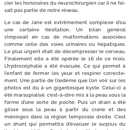
cier les hono­raires du neu­ro­chi­rur­gien car il ne fai­
sait pas par­tie de notre réseau.
Le cas de Jane est extrê­me­ment com­plexe d’où
une cer­taine hési­ta­tion. Un bilan géné­ral
s’imposait en cas de mal­for­ma­tions asso­ciées
comme celle des voies uri­naires ou hépa­tiques.
Le plus urgent était de décom­pres­ser le cer­veau.
Finalement elle a été opé­rée le 16 de ce mois.
L’hydrocéphalie a été éva­cuée. Ce qui per­met à
l’enfant de fer­mer les yeux et res­pi­rer cor­rec­te­
ment. Une par­tie de l’œdème que l’on voir sur les
pho­tos est du à un gigan­tesque kyste. Celui-​ci a
été mar­su­pia­li­sé, c’est-​à-​dire mis à la peau sous la
forme d’une sorte de poche. Puis un drain a été
glis­sé sous la peau à par­tir du crane et des
méninges dans la région tem­po­rale droite. C’est
un shunt qui per­met­tra d’évacuer le sur­plus du