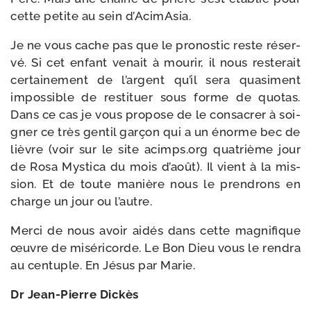
cette petite au sein d’AcimAsia.
Je ne vous cache pas que le pro­nos­tic reste réser­
vé. Si cet enfant venait à mou­rir, il nous res­te­rait
cer­tai­ne­ment de l’argent qu’il sera qua­si­ment
impos­sible de res­ti­tuer sous forme de quo­tas.
Dans ce cas je vous pro­pose de le consa­crer à soi­
gner ce très gen­til gar­çon qui a un énorme bec de
lièvre (voir sur le site acimps​.org qua­trième jour
de Rosa Mystica du mois d’août). Il vient à la mis­
sion. Et de toute manière nous le pren­drons en
charge un jour ou l’autre.
Merci de nous avoir aidés dans cette magni­fique
œuvre de misé­ri­corde. Le Bon Dieu vous le ren­dra
au cen­tuple. En Jésus par Marie.
Dr Jean-​Pierre Dickès