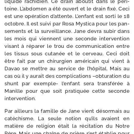
liquide rachi­dien. Ce drain abou­tit dans le péri­
toine. L’abdomen a été ouvert et le drain fixé. Ceci
est une opé­ra­tion d’attente. L’enfant est sor­ti le 18
octobre. Il est sui­vi par Rosa Mystica pour les pan­
se­ments et la sur­veillance. Jane devra subir dans
les mois qui viennent une seconde inter­ven­tion
visant à répa­rer le trou de com­mu­ni­ca­tion entre
les tis­sus sous cuta­née et le cer­veau. Ceci doit
être fait par un chi­rur­gien amé­ri­cain qui vient à
Davao se mettre au ser­vice de l’hôpital. Mais au
cas où il y aurait des com­pli­ca­tions –obtu­ra­tion du
shunt par exemple- l’enfant sera trans­fé­rée à
Manille pour que soit pra­ti­quée cette seconde
intervention.
Par ailleurs la famille de Jane vient désor­mais au
caté­chisme. La seule notion qu’ils avaient en
matière de reli­gion était la réci­ta­tion du Notre
Père. Mais une chaîne de prière s’est éta­blie pour