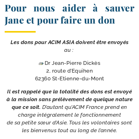
Pour nous aider à sauver
Jane et pour faire un don
Les dons pour ACIM ASIA doivent être envoyés
au :
Dr Jean-​Pierre Dickès
2, route d’Equihen
62360 St-Etienne-du-Mont
Il est rap­pe­lé que la tota­li­té des dons est envoyé
à la mis­sion sans pré­lè­ve­ment de quelque nature
que ce soit.
D’autant qu’ACIM France prend en
charge inté­gra­le­ment le fonc­tion­ne­ment
de sa petite sœur d’Asie. Tous les volon­taires sont
les bien­ve­nus tout au long de l’année.