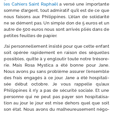
les Cahiers Saint Raphaël
a ver­sé une impor­tante
somme d’argent, tout admi­ra­tif qu’il est de ce que
nous fai­sons aux Philippines. L’élan de soli­da­ri­té
ne se dément pas. Un simple don de 5 euros et un
autre de 500 euros nous sont arri­vés pliés dans de
petites feuilles de papier.
J’ai per­son­nel­le­ment insis­té pour que cette enfant
soit opé­rée rapi­de­ment en rai­son des séquelles
pos­sibles, quitte à y englou­tir toute notre tré­so­re­
rie. Mais Rosa Mystica a été bonne pour Jane.
Nous avons pu sans pro­blème assu­rer l’ensemble
des frais enga­gés à ce jour. Jane a été hos­pi­ta­li­
sée début octobre. Je vous rap­pelle qu’aux
Philippines il n’y a pas de sécu­ri­té sociale. Et une
per­sonne qui ne peut pas payer son hos­pi­ta­li­sa­
tion au jour le jour est mise dehors quel que soit
son état. Nous avons du mal­heu­reu­se­ment négo­