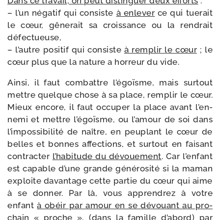
Dans ce tra­vail, on peut dis­tin­guer deux efforts
:
– l’un néga­tif qui consiste
à enle­ver
ce qui tue­rait
le cœur, gêne­rait sa crois­sance ou la ren­drait
défectueuse,
– l’autre posi­tif qui consiste
à rem­plir le cœur
; le
cœur plus que la nature a hor­reur du vide.
Ainsi, il faut com­battre l’é­goïsme, mais sur­tout
mettre quelque chose à sa place, rem­plir le cœur.
Mieux encore, il faut occu­per la place avant l’en­
ne­mi et mettre l’é­goïsme, ou l’a­mour de soi dans
l’im­pos­si­bi­li­té de naître, en peu­plant le cœur de
belles et bonnes affec­tions, et sur­tout en fai­sant
contrac­ter
l’ha­bi­tude du dévoue­ment
. Car l’en­fant
est capable d’une grande géné­ro­si­té si la maman
exploite davan­tage cette par­tie du cœur qui aime
à se don­ner. Par là, vous appren­drez à votre
enfant
à obéir par amour en se dévouant au pro­
chain « proche »
, (dans la famille d’a­bord) par