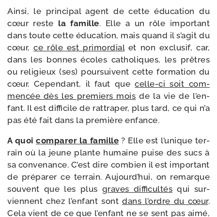
Ainsi, le prin­ci­pal agent de cette édu­ca­tion du
cœur reste
la famille
. Elle a un rôle impor­tant
dans toute cette édu­ca­tion, mais quand il s’a­git du
cœur,
ce rôle est pri­mor­dial
et non exclu­sif, car,
dans les bonnes écoles catho­liques, les prêtres
ou reli­gieux (ses) pour­suivent cette for­ma­tion du
cœur. Cependant, il faut que
celle-​ci soit com­
men­cée dès les pre­miers mois
de la vie de l’en­
fant. Il est dif­fi­cile de rat­tra­per, plus tard, ce qui n’a
pas été fait dans la pre­mière enfance.
A quoi
com­pa­rer la famille
? Elle est l’u­nique ter­
rain où la jeune plante humaine puise des sucs à
sa conve­nance. C’est dire com­bien il est impor­tant
de pré­pa­rer ce ter­rain. Aujourd’hui, on remarque
sou­vent que les plus
graves dif­fi­cul­tés
qui sur­
viennent chez l’en­fant sont
dans l’ordre du cœur
.
Cela vient de ce que l’en­fant ne se sent pas aimé,