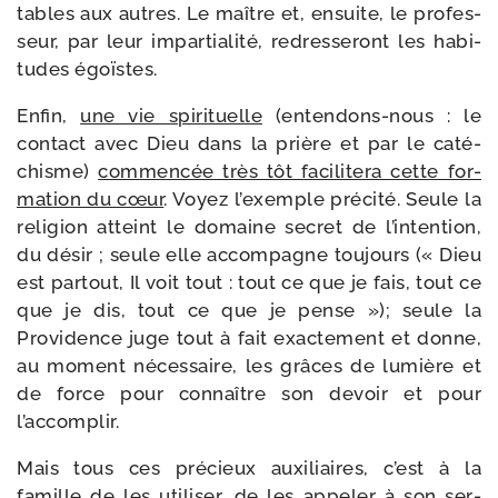
tables aux autres. Le maître et, ensuite, le pro­fes­
seur, par leur impar­tia­li­té, redres­se­ront les habi­
tudes égoïstes.
Enfin,
une vie spi­ri­tuelle
(entendons-​nous : le
contact avec Dieu dans la prière et par le caté­
chisme)
com­men­cée très tôt faci­li­te­ra cette for­
ma­tion du cœur
. Voyez l’exemple pré­ci­té. Seule la
reli­gion atteint le domaine secret de l’in­ten­tion,
du désir ; seule elle accom­pagne tou­jours (« Dieu
est par­tout, Il voit tout : tout ce que je fais, tout ce
que je dis, tout ce que je pense »); seule la
Providence juge tout à fait exac­te­ment et donne,
au moment néces­saire, les grâces de lumière et
de force pour connaître son devoir et pour
l’accomplir.
Mais tous ces pré­cieux auxi­liaires, c’est à la
famille de les uti­li­ser, de les appe­ler à son ser­