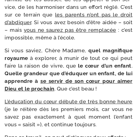
vice, de les har­mo­ni­ser dans un effort réglé. C’est
sur ce ter­rain que
les parents n’ont pas le droit
d’ab­di­quer
. Si vous avez besoin d’être aidée – soit
– mais
vous ne sau­rez pas être rem­pla­cée
: c’est
impos­sible, même à l’école.
Si vous saviez, Chère Madame,
quel magni­fique
royaume
à explo­rer, à munir de tout ce qui peut
faire la rai­son de vivre, que
le cœur d’un enfant
.
Quelle gran­deur que d’é­du­quer un enfant, de lu
i
apprendre à
se ser­vir de son cœur pour aimer
Dieu et le pro­chain
. Que c’est beau !
L’éducation du cœur débute de très bonne heure
(je le réitère dès les pre­miers mois, car vous ne
savez pas exac­te­ment à quel moment l’en­fant
vous « sai­sit »), et conti­nue toujours.