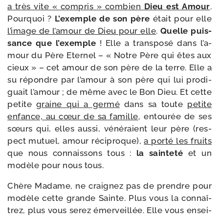
a très vite « com­pris » com­bien
Dieu est Amour
.
Pourquoi ?
L’exemple de son père
était pour elle
l’i­mage de l’a­mour de Dieu pour elle
.
Quelle puis­
sance que l’exemple
! Elle a trans­po­sé dans l’a­
mour du Père Eternel – « Notre Père qui êtes aux
cieux » – cet amour de son père de la terre. Elle a
su répondre par l’a­mour à son père qui lui pro­di­
guait l’a­mour ; de même avec le Bon Dieu. Et cette
petite
graine qui a ger­mé
dans sa toute
petite
enfance, au cœur de sa famille
, entou­rée de ses
sœurs qui, elles aus­si, véné­raient leur père (res­
pect mutuel, amour réci­proque),
a por­té les fruits
que nous connais­sons tous :
la sain­te­té
et un
modèle pour nous tous.
Chère Madame, ne crai­gnez pas de prendre pour
modèle cette grande Sainte. Plus vous la connaî­
trez, plus vous serez émer­veillée. Elle vous ensei­