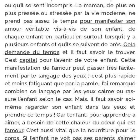
ou qu’il se sent incom­pris. La maman, de plus en
plus pres­sée ou stres­sée par la vie moderne, ne
prend pas assez le temps
pour mani­fes­ter son
amour véri­table
vis-​à-​vis de son enfant, de
chaque enfant en par­ti­cu­lier
, sur­tout lors­qu’il y a
plu­sieurs enfants et qu’ils se suivent de près.
Cela
demande du temps
et il faut savoir le trou­ver.
C’est
capi­tal
pour l’a­ve­nir de votre enfant. Cette
mani­fes­ta­tion de l’a­mour peut pas­ser très faci­le­
ment par
le lan­gage des yeux
; c’est plus rapide
et moins fati­guant que par la parole. J’ai remar­qué
com­bien ce lan­gage par les yeux calme ou ras­
sure l’en­fant selon le cas. Mais, il faut savoir soi-​
même regar­der son enfant dans les yeux et
prendre ce temps ! Car l’en­fant, pour apprendre à
aimer,
a besoin de cette cha­leur du cœur qui est
l’a­mour
. C’est aus­si vital que la nour­ri­ture pour le
corps. Si l’en­fant ne voit pas ses parents s’ai­mer