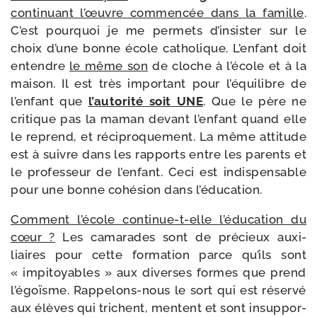
conti­nuant l’œuvre com­men­cée dans la famille
.
C’est pour­quoi je me per­mets d’in­sis­ter sur le
choix d’une bonne école catho­lique. L’enfant doit
entendre
le même son
de cloche à l’é­cole et à la
mai­son. Il est très impor­tant pour l’é­qui­libre de
l’en­fant que
l’au­to­ri­té soit UNE
. Que le père ne
cri­tique pas la maman devant l’en­fant quand elle
le reprend, et réci­pro­que­ment. La même atti­tude
est à suivre dans les rap­ports entre les parents et
le pro­fes­seur de l’en­fant. Ceci est indis­pen­sable
pour une bonne cohé­sion dans l’éducation.
Comment l’é­cole continue-​t-​elle l’é­du­ca­tion du
cœur ?
Les cama­rades sont de pré­cieux auxi­
liaires pour cette for­ma­tion parce qu’ils sont
« impi­toyables » aux diverses formes que prend
l’é­goïsme. Rappelons-​nous le sort qui est réser­vé
aux élèves qui trichent, mentent et sont insup­por­