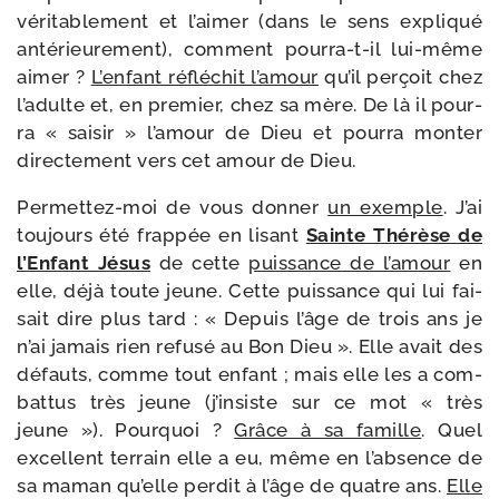
véri­ta­ble­ment et l’ai­mer (dans le sens expli­qué
anté­rieu­re­ment), com­ment pourra-​t-​il lui-​même
aimer ?
L’enfant réflé­chit l’a­mour
qu’il per­çoit chez
l’a­dulte et, en pre­mier, chez sa mère. De là il pour­
ra « sai­sir » l’a­mour de Dieu et pour­ra mon­ter
direc­te­ment vers cet amour de Dieu.
Permettez-​moi de vous don­ner
un exemple
. J’ai
tou­jours été frap­pée en lisant
Sainte Thérèse de
l’Enfant Jésus
de cette
puis­sance de l’a­mour
en
elle, déjà toute jeune. Cette puis­sance qui lui fai­
sait dire plus tard : « Depuis l’âge de trois ans je
n’ai jamais rien refu­sé au Bon Dieu ». Elle avait des
défauts, comme tout enfant ; mais elle les a com­
bat­tus très jeune (j’in­siste sur ce mot « très
jeune »). Pourquoi ?
Grâce à sa famille
. Quel
excellent ter­rain elle a eu, même en l’ab­sence de
sa maman qu’elle per­dit à l’âge de quatre ans.
Elle