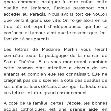
gne­ra com­ment incul­quer à votre enfant cette
qua­li­té de l’en­fance, l’u­nique pas­se­port pour
accé­der au Paradis. Nous avons tort de vou­loir
que l’en­fant gran­disse vite. On forge alors en lui
trop tôt cet esprit d’in­dé­pen­dance qui tue la
confiance et l’a­mour, ain­si que le res­pect que l’en­
fant doit à ses parents.
Les lettres de Madame Martin vous feront
connaître toute la péda­go­gie de la maman de
Sainte Thérèse. Elles vous mon­tre­ront com­bien
cette maman était atten­tive à cha­cun de ses
enfants et com­bien elle les connais­sait. Elle ne
crai­gnait pas de dis­cer­ner, à côté des qua­li­tés de
ses enfants, leurs défauts à cor­ri­ger. La lec­ture de
ces lettres est d’un grand enseignement.
A côté de la famille, certes, l
’école
,
les bonnes
écoles catho­liques
, est une
grande aide
, en