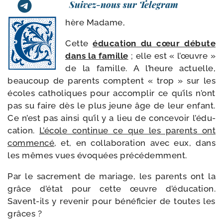
Suivez-nous sur Telegram
hère Madame,
Cette
édu­ca­tion du cœur débute
dans la famille
; elle est « l’œuvre »
de la famille. A l’heure actuelle,
beau­coup de parents comptent « trop » sur les
écoles catho­liques pour accom­plir ce qu’ils n’ont
pas su faire dès le plus jeune âge de leur enfant.
Ce n’est pas ain­si qu’il y a lieu de conce­voir l’é­du­
ca­tion.
L’école conti­nue ce que les parents ont
com­men­cé
, et, en col­la­bo­ra­tion avec eux, dans
les mêmes vues évo­quées précédemment.
Par le sacre­ment de mariage, les parents ont la
grâce d’é­tat pour cette œuvre d’é­du­ca­tion.
Savent-​ils y reve­nir pour béné­fi­cier de toutes les
grâces ?