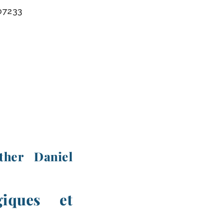
07233
ther Daniel
giques et