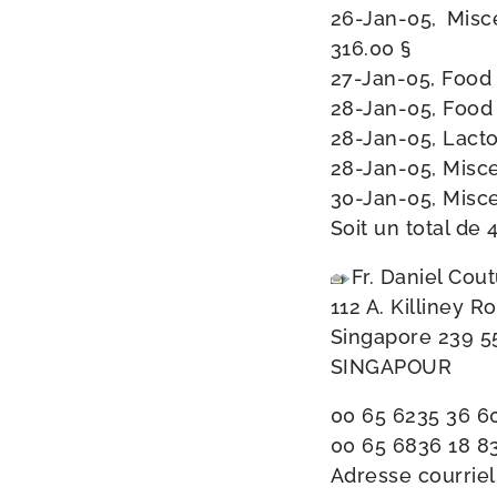
26-​Jan-​05, Mi
316.00 §
27-​Jan-​05, Food
28-​Jan-​05, Fo
28-​Jan-​05, Lact
28-​Jan-​05, Misc
30-​Jan-​05, Mi
Soit un total de 
Fr. Daniel Cou
112 A. Killiney R
Singapore 239 5
SINGAPOUR
00 65 6235 36 6
00 65 6836 18 8
Adresse cour­riel