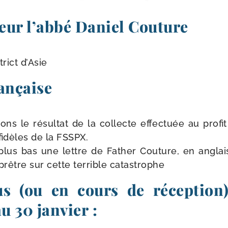
eur l’abbé Daniel Couture
rict d’Asie
ançaise
s le résul­tat de la col­lecte effec­tuée au pro­fit
fidèles de la FSSPX.
 plus bas une lettre de Father Couture, en angla
rêtre sur cette ter­rible catastrophe
s (ou en cours de réception
au 30 janvier :