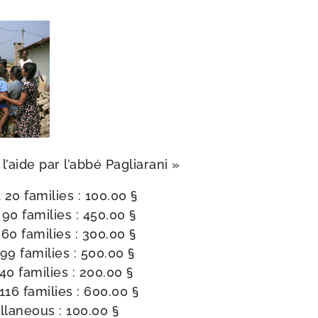
l’aide par l’ab­bé Pagliarani »
 20 fami­lies : 100.00 §
90 fami­lies : 450.00 §
60 fami­lies : 300.00 §
99 fami­lies : 500.00 §
40 fami­lies : 200.00 §
116 fami­lies : 600.00 §
ellaneous : 100.00 §