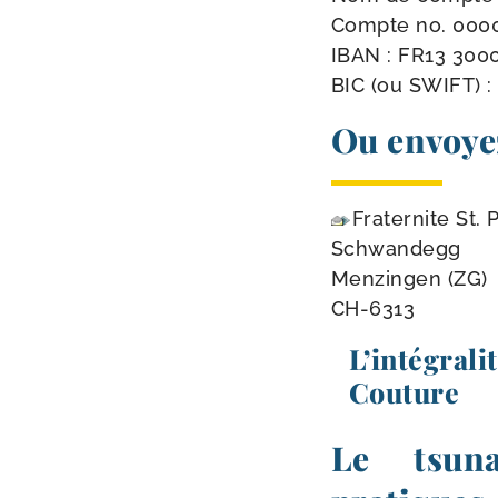
Compte no. 0000
IBAN : FR13 300
BIC (ou SWIFT) 
Ou envoyez
Fraternite St. 
Schwandegg
Menzingen (ZG)
CH-6313
L’intégra
Couture
Le tsuna