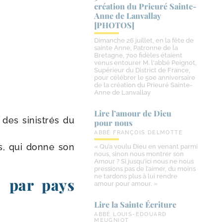
création du Prieuré Sainte-​
Anne de Lanvallay
[PHOTOS]
Dimanche 26 juillet, en la fête de
sainte Anne, Patronne de la
Bretagne, 700 fidèles étaient
venus entourer M. l'abbé Peignot,
Supérieur du District de France,
pour célébrer le 50e anniversaire
de la création du Prieuré Sainte-
Anne de Lanvallay
Lire l’amour de Dieu
 des sinis­trés du
pour nous
ABBÉ FRANÇOIS DELMOTTE
is, qui donne son
« Qu’a voulu Dieu en venant parmi
nous, sinon nous montrer son
Amour ? Si jusqu’ici nous ne nous
pressions pas de l’aimer, du moins
ne tardons plus à lui rendre
) par pays
amour pour amour. »
Lire la Sainte Écriture
ABBÉ LOUIS-EDOUARD
MEUGNIOT