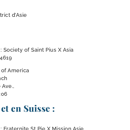
rict d’Asie
Society of Saint Pius X Asia
44619
 of America
nch
 Ave.,
206
et en Suisse :
Fraternite St Pie X Mission Asie