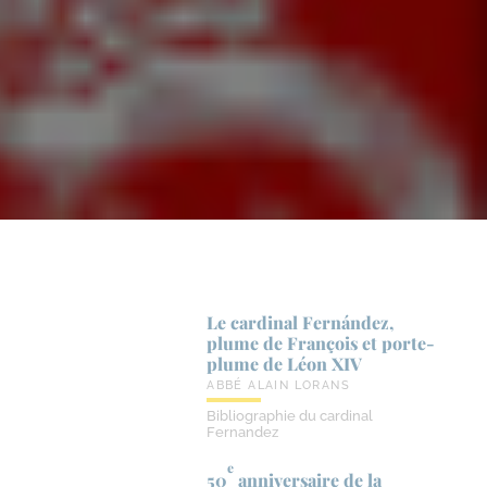
Le cardinal Fernández,
plume de François et porte-​
plume de Léon XIV
ABBÉ ALAIN LORANS
Bibliographie du cardinal
Fernandez
e
50
anniversaire de la