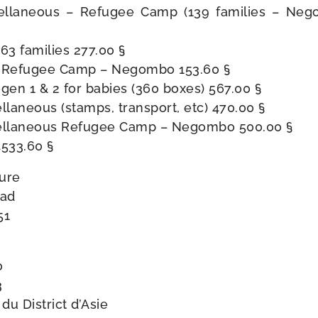
scellaneous – Refugee Camp (139 fami­lies – Neg
 63 fami­lies 277.00 §
od Refugee Camp – Negombo 153.60 §
ogen 1 & 2 for babies (360 boxes) 567.00 §
ellaneous (stamps, trans­port, etc) 470.00 §
scellaneous Refugee Camp – Negombo 500.00 §
4533.60 §
ture
oad
51
0
3
 du District d’Asie