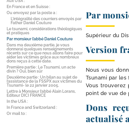
Aux USA :
En France et en Suisse :
Par monsi
Ou envoyez par la poste a :
L’intégralité des courriers envoyés par
Father Daniel Couture
Le tsunami, considérations théologiques
et pratiques
Supérieur du Dist
Par monsieur l’abbé Daniel Couture
Dans ma deuxième partie, je vous
Version fr
donnerai quelques renseignements
récents sur ce que nous allons faire pour
aider les victimes grâce aux nombreux
dons reçus à cette date.
Première partie : Le Tsunami, un acte
Nous vous don­non
divin ? Oui, bien sûr
Tsunami par les 
Deuxième partie : Un bilan au sujet de
l’assistance de la FSSPX aux victimes du
Vous trou­ve­rez
Tsunami- le 22 janvier 2005.
Lettre à Monsieur l’abbé Alain Lorans,
point de vue de p
Editeur DICI FRANCE
In the USA :
Dons reçu
In France and Switzerland :
Or mail to :
actualisé 