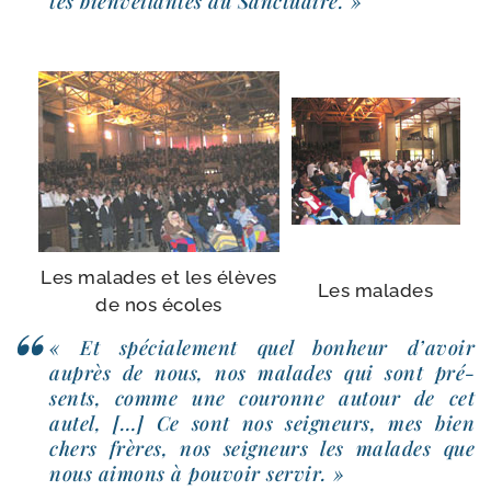
tés bien­vei­lantes du Sanctuaire. »
Les malades et les élèves
Les malades
de nos écoles
« Et spé­cia­le­ment quel bon­heur d’a­voir
auprès de nous, nos malades qui sont pré­
sents, comme une cou­ronne autour de cet
autel, […] Ce sont nos sei­gneurs, mes bien
chers frères, nos sei­gneurs les malades que
nous aimons à pou­voir servir. »