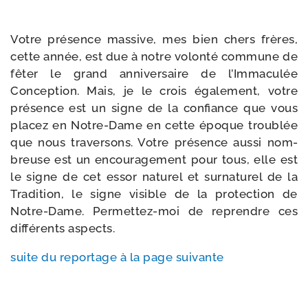
Votre pré­sence mas­sive, mes bien chers frères,
cette année, est due à notre volon­té com­mune de
fêter le grand anni­ver­saire de l’Immaculée
Conception. Mais, je le crois éga­le­ment, votre
pré­sence est un signe de la confiance que vous
pla­cez en Notre-​Dame en cette époque trou­blée
que nous tra­ver­sons. Votre pré­sence aus­si nom­
breuse est un encou­ra­ge­ment pour tous, elle est
le signe de cet essor natu­rel et sur­na­tu­rel de la
Tradition, le signe visible de la pro­tec­tion de
Notre-​Dame. Permettez-​moi de reprendre ces
dif­fé­rents aspects.
suite du repor­tage à la page suivante