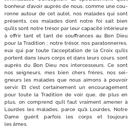
bon­heur d’a­voir auprès de nous, comme une cou­
ronne autour de cet autel, nos malades qui sont
pré­sents, ces malades dont notre foi sait bien
qu’ils sont notre tré­sor par leur capa­ci­té inté­rieure
à offrir tant et tant de souf­frances au Bon Dieu
pour la Tradition ; notre tré­sor, nos para­ton­nerres,
eux qui par toute l’ac­cep­ta­tion de la Croix qu’ils
portent dans leurs corps et dans leurs cours, sont
auprès du Bon Dieu nos inter­ces­seurs. Ce sont
nos sei­gneurs, mes bien chers frères, nos sei­
gneurs les malades que nous aimons à pou­voir
ser­vir. Et c’est cer­tai­ne­ment un encou­ra­ge­ment
pour toute la Tradition de voir que, de plus en
plus, on com­prend qu’il faut vrai­ment ame­ner à
Lourdes les malades, parce qu’à Lourdes, Notre
Dame gué­rit par­fois les corps et tou­jours
les âmes.