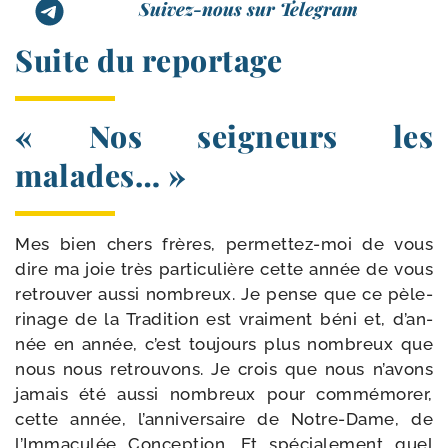
Suivez-nous sur Telegram
Suite du reportage
« Nos seigneurs les
malades… »
Mes bien chers frères, permettez-​moi de vous
dire ma joie très par­ti­cu­lière cette année de vous
retrou­ver aus­si nom­breux. Je pense que ce pèle­
ri­nage de la Tradition est vrai­ment béni et, d’an­
née en année, c’est tou­jours plus nom­breux que
nous nous retrou­vons. Je crois que nous n’a­vons
jamais été aus­si nom­breux pour com­mé­mo­rer,
cette année, l’an­ni­ver­saire de Notre-​Dame, de
l’Immaculée Conception. Et spé­cia­le­ment quel