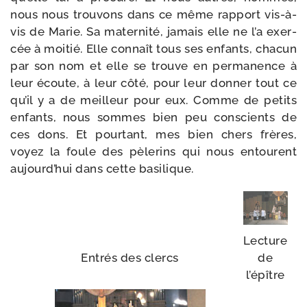
nous nous trou­vons dans ce même rap­port vis-​à-​
vis de Marie. Sa mater­ni­té, jamais elle ne l’a exer­
cée à moi­tié. Elle connaît tous ses enfants, cha­cun
par son nom et elle se trouve en per­ma­nence à
leur écoute, à leur côté, pour leur don­ner tout ce
qu’il y a de meilleur pour eux. Comme de petits
enfants, nous sommes bien peu conscients de
ces dons. Et pour­tant, mes bien chers frères,
voyez la foule des pèle­rins qui nous entourent
aujourd’­hui dans cette basilique.
Lecture
Entrés des clercs
de
l’épître