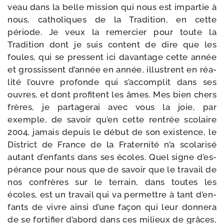
veau dans la belle mis­sion qui nous est impar­tie à
nous, catho­liques de la Tradition, en cette
période. Je veux la remer­cier pour toute la
Tradition dont je suis content de dire que les
foules, qui se pressent ici davan­tage cette année
et gros­sissent d’an­née en année, illus­trent en réa­
li­té l’ouvre pro­fonde qui s’ac­com­plit dans ses
ouvres, et dont pro­fitent les âmes. Mes bien chers
frères, je par­ta­ge­rai avec vous la joie, par
exemple, de savoir qu’en cette ren­trée sco­laire
2004, jamais depuis le début de son exis­tence, le
District de France de la Fraternité n’a sco­la­ri­sé
autant d’en­fants dans ses écoles. Quel signe d’es­
pé­rance pour nous que de savoir que le tra­vail de
nos confrères sur le ter­rain, dans toutes les
écoles, est un tra­vail qui va per­mettre à tant d’en­
fants de vivre ain­si d’une façon qui leur don­ne­ra
de se for­ti­fier d’a­bord dans ces milieux de grâces,