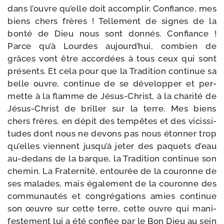
dans l’ouvre qu’elle doit accom­plir. Confiance, mes
biens chers frères ! Tellement de signes de la
bon­té de Dieu nous sont don­nés. Confiance !
Parce qu’à Lourdes aujourd’­hui, com­bien de
grâces vont être accor­dées à tous ceux qui sont
pré­sents. Et cela pour que la Tradition conti­nue sa
belle ouvre, conti­nue de se déve­lop­per et per­
mette à la flamme de Jésus-​Christ, à la cha­ri­té de
Jésus-​Christ de briller sur la terre. Mes biens
chers frères, en dépit des tem­pêtes et des vicis­si­
tudes dont nous ne devons pas nous éton­ner trop
qu’elles viennent jus­qu’à jeter des paquets d’eau
au-​dedans de la barque, la Tradition conti­nue son
che­min. La Fraternité, entou­rée de la cou­ronne de
ses malades, mais éga­le­ment de la cou­ronne des
com­mu­nau­tés et congré­ga­tions amies conti­nue
son œuvre sur cette terre, cette ouvre qui mani­
fes­te­ment lui a été confiée par le Bon Dieu au sein