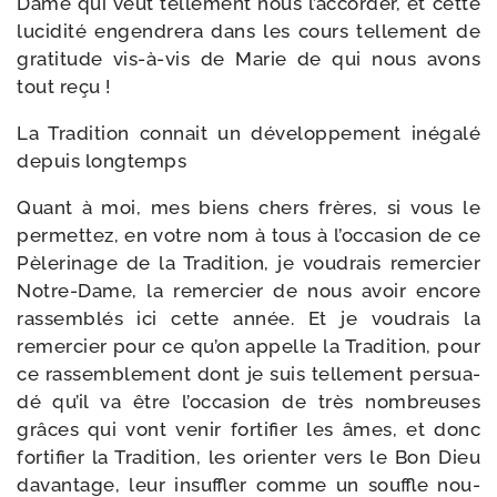
Dame qui veut tel­le­ment nous l’ac­cor­der, et cette
luci­di­té engen­dre­ra dans les cours tel­le­ment de
gra­ti­tude vis-​à-​vis de Marie de qui nous avons
tout reçu !
La Tradition connait un déve­lop­pe­ment inéga­lé
depuis longtemps
Quant à moi, mes biens chers frères, si vous le
per­met­tez, en votre nom à tous à l’oc­ca­sion de ce
Pèlerinage de la Tradition, je vou­drais remer­cier
Notre-​Dame, la remer­cier de nous avoir encore
ras­sem­blés ici cette année. Et je vou­drais la
remer­cier pour ce qu’on appelle la Tradition, pour
ce ras­sem­ble­ment dont je suis tel­le­ment per­sua­
dé qu’il va être l’oc­ca­sion de très nom­breuses
grâces qui vont venir for­ti­fier les âmes, et donc
for­ti­fier la Tradition, les orien­ter vers le Bon Dieu
davan­tage, leur insuf­fler comme un souffle nou­