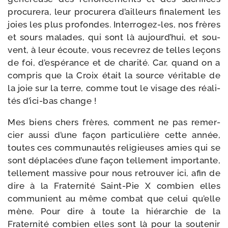
pro­cu­re­ra, leur pro­cu­re­ra d’ailleurs fina­le­ment les
joies les plus pro­fondes. Interrogez-​les, nos frères
et sours malades, qui sont là aujourd’­hui, et sou­
vent, à leur écoute, vous rece­vrez de telles leçons
de foi, d’es­pé­rance et de cha­ri­té. Car, quand on a
com­pris que la Croix était la source véri­table de
la joie sur la terre, comme tout le visage des réa­li­
tés d’ici-​bas change !
Mes biens chers frères, com­ment ne pas remer­
cier aus­si d’une façon par­ti­cu­lière cette année,
toutes ces com­mu­nau­tés reli­gieuses amies qui se
sont dépla­cées d’une façon tel­le­ment impor­tante,
tel­le­ment mas­sive pour nous retrou­ver ici, afin de
dire à la Fraternité Saint-​Pie X com­bien elles
com­mu­nient au même com­bat que celui qu’elle
mène. Pour dire à toute la hié­rar­chie de la
Fraternité com­bien elles sont là pour la sou­te­nir