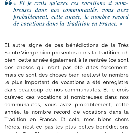
« Et je crois qu’a­vec ces voca­tions si nom­
breuses dans nos com­mu­nau­tés, vous avez
pro­ba­ble­ment, cette année, le nombre record
de voca­tions dans la Tradition en France. »
Et autre signe de ces béné­dic­tions de la Très
Sainte Vierge bien pré­sentes dans la Tradition, eh
bien, cette année éga­le­ment à la ren­trée (ce sont
des choses qui n’ont pas été dites for­cé­ment,
mais ce sont des choses bien réelles) le nombre
le plus impor­tant de voca­tions a été enre­gis­tré
dans beau­coup de nos com­mu­nau­tés. Et je crois
qu’a­vec ces voca­tions si nom­breuses dans nos
com­mu­nau­tés, vous avez pro­ba­ble­ment, cette
année, le nombre record de voca­tions dans la
Tradition en France. Et cela, mes biens chers
frères, n’est-​ce pas les plus belles béné­dic­tions