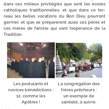
dans ces milieux pri­vi­lé­giés que sont les écoles
catho­liques tra­di­tion­nelles, et que dans ce ter­
reau les belles voca­tions du Bon Dieu pour­ront
ger­mer, et que se pré­pa­re­ront aus­si ces pères et
ces mères de famille qui sont l’es­pé­rance de la
Tradition.
Les pos­tu­lants et
La congré­ga­tion des
novices bénédictions :
frères prêcheurs :
12, comme les
un exemple de
Apôtres !
sainteté…à suivre.