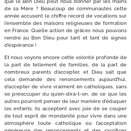
que le Bon Dieu peut nous don­ner par les mains
de sa Mère ? Beaucoup de com­mu­nau­tés cette
année accusent le chiffre record de voca­tions sur
l’en­semble des mai­sons reli­gieuses de for­ma­tion
en France. Quelle action de grâces nous pou­vons
rendre au Bon Dieu pour tant et tant de signes
d’espérance !
Et nous voyons encore cette volon­té pro­fonde de
la part de tel­le­ment de familles, de la part de
nom­breux parents d’ac­cep­ter, et Dieu sait que
cela demande des renon­ce­ments aujourd’­hui,
d’ac­cep­ter de vivre vrai­ment en catho­liques, sans
se pré­oc­cu­per du qu’en-​dira-​t-​on, de ce que les
autres pour­ront pen­ser de leur manière d’é­du­quer
les enfants. Ils acceptent avec joie de se cou­per
de tout esprit de mon­da­ni­té pour vivre dans une
atmo­sphère toute catho­lique où l’ac­cep­ta­tion
géné­reuse des renon­ce­ments et des sacri­fices