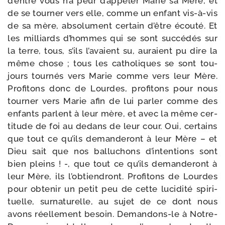
d’entre vous n’a peur d’ap­pe­ler Marie sa Mère, et
de se tour­ner vers elle, comme un enfant vis-​à-​vis
de sa mère, abso­lu­ment cer­tain d’être écou­té. Et
les mil­liards d’hommes qui se sont suc­cé­dés sur
la terre, tous, s’ils l’a­vaient su, auraient pu dire la
même chose ; tous les catho­liques se sont tou­
jours tour­nés vers Marie comme vers leur Mère.
Profitons donc de Lourdes, pro­fi­tons pour nous
tour­ner vers Marie afin de lui par­ler comme des
enfants parlent à leur mère, et avec la même cer­
ti­tude de foi au dedans de leur cour. Oui, cer­tains
que tout ce qu’ils deman­de­ront à leur Mère – et
Dieu sait que nos bal­lu­chons d’in­ten­tions sont
bien pleins ! -, que tout ce qu’ils deman­de­ront à
leur Mère, ils l’ob­tien­dront. Profitons de Lourdes
pour obte­nir un petit peu de cette luci­di­té spi­ri­
tuelle, sur­na­tu­relle, au sujet de ce dont nous
avons réel­le­ment besoin. Demandons-​le à Notre-​