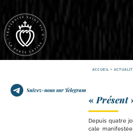
ACCUEIL
ACTUALI
Suivez-nous sur Telegram
«
Présent
»
Depuis quatre jo
cale mani­fes­t