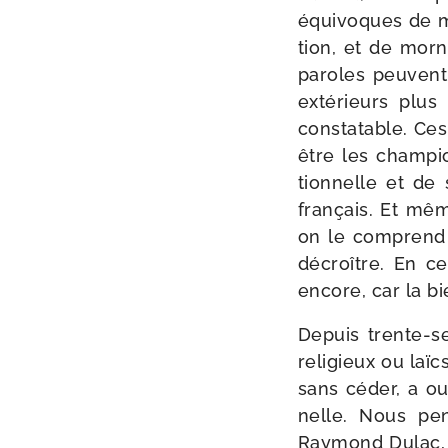
équi­voques de mé
tion, et de morn
paroles peuvent 
exté­rieurs plus 
consta­table. Ces
être les cham­pio
tion­nelle et de
fran­çais. Et mêm
on le com­prend 
décroître. En ce
encore, car la bi
Depuis trente-​s
reli­gieux ou laïc
sans céder, a ouv
nelle. Nous pen­
Raymond Dulac, M