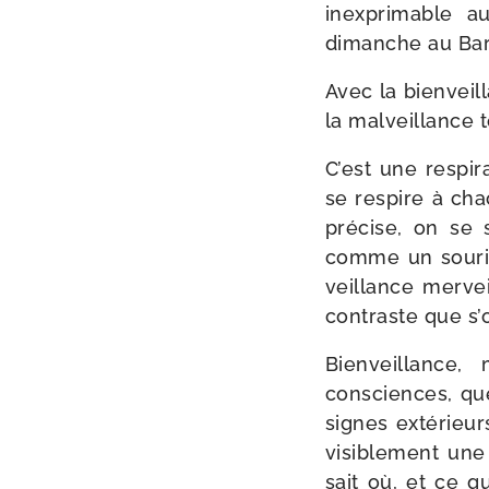
inex­pri­mable
dimanche au Bar
Avec la bien­vei
la mal­veillance 
C’est une res­pi­
se res­pire à cha
pré­cise, on se 
comme un sou­rir
veillance mer­vei
contraste que s’o
Bienveillance,
consciences, qu
signes exté­rieur
visi­ble­ment un
sait où, et ce q