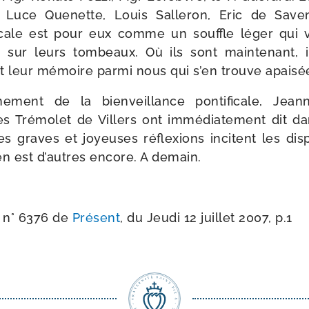
, Luce Quenette, Louis Salleron, Eric de Save
­fi­cale est pour eux comme un souffle léger qui 
x sur leurs tom­beaux. Où ils sont main­te­nant, 
st leur mémoire par­mi nous qui s’en trouve apai­sé
e­ment de la bien­veillance pon­ti­fi­cale, Je
s Trémolet de Villers ont immé­dia­te­ment dit dan
es graves et joyeuses réflexions incitent les dis­po­
 en est d’autres encore. A demain.
u n° 6376 de
Présent
, du Jeudi 12 juillet 2007, p.1