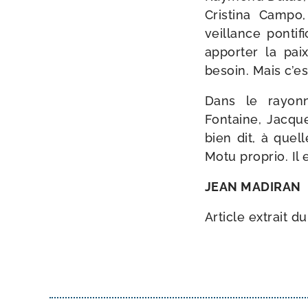
Cristina Campo
veillance pon­ti
appor­ter la pai
besoin. Mais c’e
Dans le rayon­n
Fontaine, Jacque
bien dit, à quell
Motu pro­prio. Il
JEAN MADIRAN
Article extrait d