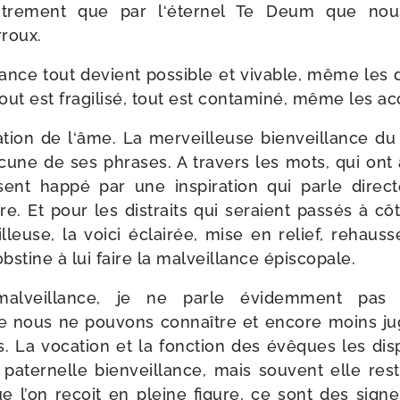
 autre­ment que par l‘éternel Te Deum que nou
roux.
llance tout devient pos­sible et vivable, même les 
tout est fra­gi­li­sé, tout est conta­mi­né, même les 
ra­tion de l‘âme. La mer­veilleuse bien­veillance 
­cune de ses phrases. A tra­vers les mots, qui ont 
sent hap­pé par une ins­pi­ra­tion qui parle direc
e. Et pour les dis­traits qui seraient pas­sés à cô
lleuse, la voi­ci éclai­rée, mise en relief, rehaus­
bstine à lui faire la mal­veillance épiscopale.
 mal­veillance, je ne parle évi­dem­ment pa
e nous ne pou­vons connaître et encore moins jug
s. La voca­tion et la fonc­tion des évêques les dis
e pater­nelle bien­veillance, mais sou­vent elle re
ue l’on reçoit en pleine figure, ce sont des signe