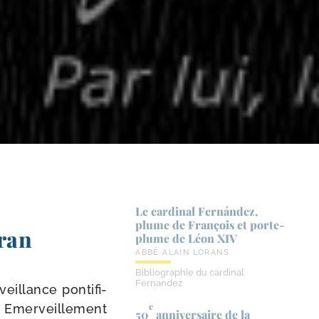
Le cardinal Fernández,
plume de François et porte-​
iran
plume de Léon XIV
ABBÉ ALAIN LORANS
Bibliographie du cardinal
Fernandez
llance pon­ti­fi­
e
. Emerveillement
50
anniversaire de la