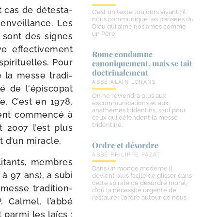
t cas de détes­ta­
C’est un texte toujours vivant ; il
nous communique les pensées du
en­veillance. Les
Dieu qui aime nos âmes comme
un Père.
s sont des signes
e effec­ti­ve­ment
Rome condamne
i­ri­tuelles. Pour
canoniquement, mais se tait
doctrinalement
e la messe tra­di­
ABBÉ ALAIN LORANS
té de l‘épiscopat
On ne reviendra plus aux
fe. C’est en 1978,
excommunications et aux
anathèmes tridentins, sauf pour
ment com­men­cé à
ceux qui défendent la messe
tridentine.
t 2007 l’est plus
at d’un miracle.
Ordre et désordre
ABBÉ PHILIPPE PAZAT
li­tants, membres
Dans un monde moderne il
7 à 97 ans), a subi
devient plus facile de glisser dans
cette spirale de désordre moral,
messe tra­di­tion­
d’où la nécessité urgente de
restaurer l’ordre autour de nous.
P. Calmel, l’abbé
ar­mi les laïcs :