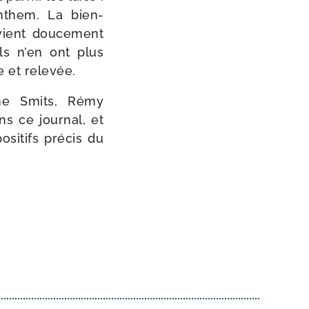
nthem. La bien­
vient dou­ce­ment
ils n’en ont plus
e et relevée.
anne Smits, Rémy
s ce jour­nal, et
si­tifs pré­cis du