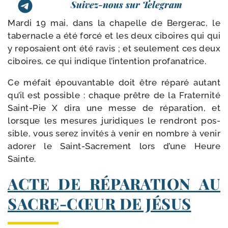
Suivez-nous sur Telegram
Mardi 19 mai, dans la cha­pelle de Bergerac, le
taber­nacle a été for­cé et les deux ciboires qui qui
y repo­saient ont été ravis ; et seule­ment ces deux
ciboires, ce qui indique l’intention profanatrice.
Ce méfait épou­van­table doit être répa­ré autant
qu’il est pos­sible : chaque prêtre de la Fraternité
Saint-​Pie X dira une messe de répa­ra­tion, et
lorsque les mesures juri­diques le ren­dront pos­
sible, vous serez invi­tés à venir en nombre à venir
ado­rer le Saint-​Sacrement lors d’une Heure
Sainte.
ACTE DE RÉPARATION
AU
SACRE-​CŒUR DE JÉSUS