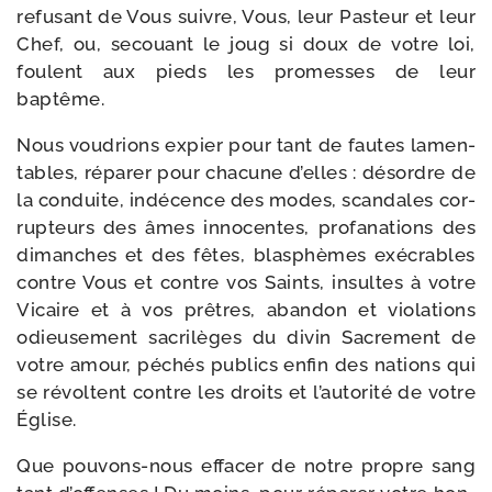
refu­sant de Vous suivre, Vous, leur Pasteur et leur
Chef, ou, secouant le joug si doux de votre loi,
foulent aux pieds les pro­messes de leur
baptême.
Nous vou­drions expier pour tant de fautes lamen­
tables, répa­rer pour cha­cune d’elles : désordre de
la conduite, indé­cence des modes, scan­dales cor­
rup­teurs des âmes inno­centes, pro­fa­na­tions des
dimanches et des fêtes, blas­phèmes exé­crables
contre Vous et contre vos Saints, insultes à votre
Vicaire et à vos prêtres, aban­don et vio­la­tions
odieu­se­ment sacri­lèges du divin Sacrement de
votre amour, péchés publics enfin des nations qui
se révoltent contre les droits et l’autorité de votre
Église.
Que pouvons-​nous effa­cer de notre propre sang