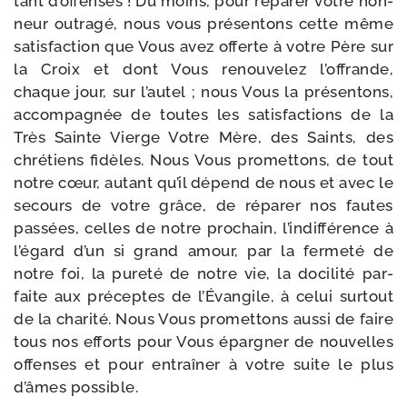
tant d’offenses ! Du moins, pour répa­rer votre hon­
neur outra­gé, nous vous pré­sen­tons cette même
satis­fac­tion que Vous avez offerte à votre Père sur
la Croix et dont Vous renou­ve­lez l’offrande,
chaque jour, sur l’autel ; nous Vous la pré­sen­tons,
accom­pa­gnée de toutes les satis­fac­tions de la
Très Sainte Vierge Votre Mère, des Saints, des
chré­tiens fidèles. Nous Vous pro­met­tons, de tout
notre cœur, autant qu’il dépend de nous et avec le
secours de votre grâce, de répa­rer nos fautes
pas­sées, celles de notre pro­chain, l’indifférence à
l’égard d’un si grand amour, par la fer­me­té de
notre foi, la pure­té de notre vie, la doci­li­té par­
faite aux pré­ceptes de l’Évangile, à celui sur­tout
de la cha­ri­té. Nous Vous pro­met­tons aus­si de faire
tous nos efforts pour Vous épar­gner de nou­velles
offenses et pour entraî­ner à votre suite le plus
d’âmes possible.