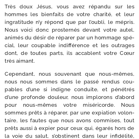
Très doux Jésus, vous avez répan­du sur les
hommes les bien­faits de votre cha­ri­té, et leur
ingra­ti­tude n’y répond que par l’oubli, le mépris.
Nous voi­ci donc pros­ter­nés devant votre autel,
ani­més du désir de répa­rer par un hom­mage spé­
cial, leur cou­pable indif­fé­rence et les outrages
dont, de toutes parts, ils accablent votre Cœur
très aimant.
Cependant, nous sou­ve­nant que nous-​mêmes,
nous nous sommes dans le pas­sé ren­dus cou­
pables d’une si indigne conduite, et péné­trés
d’une pro­fonde dou­leur, nous implo­rons d’abord
pour nous-​mêmes votre misé­ri­corde. Nous
sommes prêts à répa­rer, par une expia­tion volon­
taire, les fautes que nous avons com­mises, tout
prêts aus­si à expier pour ceux qui, éga­rés hors de
la voie du salut, s’obstinent dans leur infi­dé­li­té,