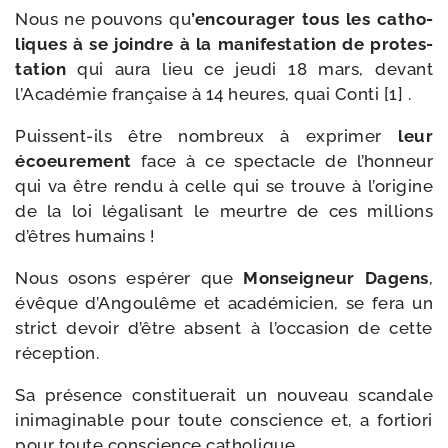
Nous ne pou­vons qu
’en­cou­ra­ger tous les catho­
liques à se joindre à la mani­fes­ta­tion de pro­tes­
ta­tion
qui aura lieu ce jeu­di 18 mars, devant
l’Académie fran­çaise à 14 heures, quai Conti [1] .
Puissent-​ils être nom­breux à expri­mer
leur
écoeu­re­ment
face à ce spec­tacle de l’hon­neur
qui va être ren­du à celle qui se trouve à l’o­ri­gine
de la loi léga­li­sant le meurtre de ces mil­lions
d’êtres humains !
Nous osons espé­rer que
Monseigneur Dagens
,
évêque d’Angoulême et aca­dé­mi­cien, se fera un
strict devoir d’être absent à l’oc­ca­sion de cette
réception.
Sa pré­sence consti­tue­rait un nou­veau scan­dale
inima­gi­nable pour toute conscience et, a for­tio­ri
pour toute conscience catholique.