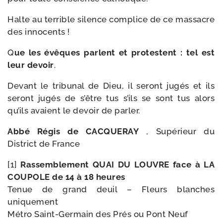
Halte au ter­rible silence com­plice de ce mas­sacre
des innocents !
Q
ue les évêques parlent et pro­testent : tel est
leur devoir
.
Devant le tri­bu­nal de Dieu, il seront jugés et ils
seront jugés de s’être tus s’ils se sont tus alors
qu’ils avaient le devoir de parler.
Abbé Régis de CACQUERAY
, Supérieur du
District de France
[1]
Rassemblement QUAI DU LOUVRE face à LA
COUPOLE de 14 à 18 heures
Tenue de grand deuil – Fleurs blanches
uniquement
Métro Saint-​Germain des Prés ou Pont Neuf