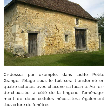
Ci-​dessus par exemple, dans ladite Petite
Grange, l’é­tage sous le toit sera trans­for­mé en
quatre cel­lules, avec cha­cune sa lucarne. Au rez-​
de-​chaussée, à côté de la lin­ge­rie, l’a­mé­na­ge­
ment de deux cel­lules néces­si­te­ra éga­le­ment
l’ou­ver­ture de fenêtres.