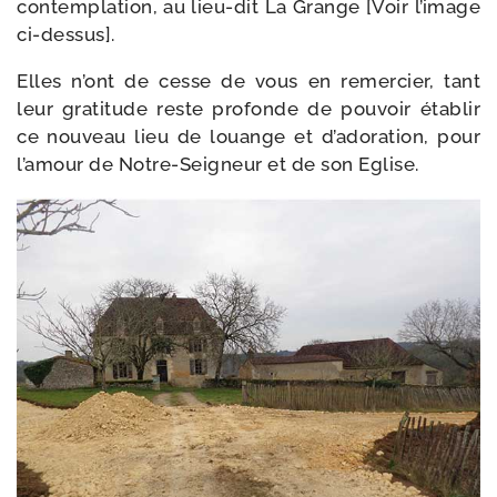
contem­pla­tion, au lieu-​dit La Grange [Voir l’i­mage
ci-dessus].
Elles n’ont de cesse de vous en remer­cier, tant
leur gra­ti­tude reste pro­fonde de pou­voir éta­blir
ce nou­veau lieu de louange et d’a­do­ra­tion, pour
l’a­mour de Notre-​Seigneur et de son Eglise.