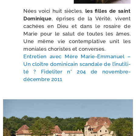
Nées voi­ci huit siècles,
les filles de saint
Dominique
, éprises de la Vérité, vivent
cachées en Dieu et dans le rosaire de
Marie pour le salut de toutes les âmes.
Une même vie contem­pla­tive unit les
moniales cho­ristes et converses.
Entretien avec Mère Marie-​Emmanuel –
Un cloître domi­ni­cain scan­dale de l’i­nu­ti­li­
té ? Fideliter n° 204 de novembre-​
décembre 2011