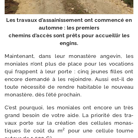
Les tra­vaux d’as­sai­nis­se­ment ont com­men­cé en
automne : les premiers
che­mins d’ac­cès sont prêts pour accueillir les
engins.
Maintenant, dans leur monas­tère ange­vin, les
moniales n’ont plus de place pour les voca­tions
qui frappent à leur porte : cinq jeunes filles ont
encore deman­dé à les rejoindre. Aussi est-​il de
toute néces­si­té de rendre habi­table le nou­veau
monas­tère, dès l’é­té prochain.
C’est pour­quoi, les moniales ont encore un très
grand besoin de votre aide. La prio­ri­té des tra­
vaux porte sur la créa­tion des cel­lules monas­
tiques (le coût du m² pour une cel­lule tourne