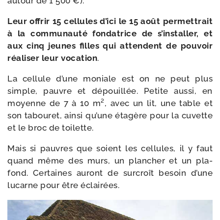
autour de 1 500 €).
Leur offrir 15 cel­lules d’i­ci le 15 août per­met­trait
à la com­mu­nau­té fon­da­trice de s’ins­tal­ler, et
aux cinq jeunes filles qui attendent de pou­voir
réa­li­ser leur voca­tion
.
La cel­lule d’une moniale est on ne peut plus
simple, pauvre et dépouillée. Petite aus­si, en
moyenne de 7 à 10 m², avec un lit, une table et
son tabou­ret, ain­si qu’une éta­gère pour la cuvette
et le broc de toilette.
Mais si pauvres que soient les cel­lules, il y faut
quand même des murs, un plan­cher et un pla-​
fond. Certaines auront de sur­croît besoin d’une
lucarne pour être éclairées.