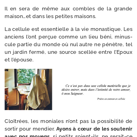
Il en sera de même aux combles de la grande
maison…et dans les petites maisons.
La cel­lule est essen­tielle à la vie monas­tique. Les
anciens l’ont per­çue comme un lieu béni, minus­
cule par­tie du monde où nul autre ne pénètre, tel
un jar­din fer­mé, une source scel­lée entre l’Epoux
et l’épouse.
Cloîtrées, les moniales n’ont pas la pos­si­bi­li­té de
sor­tir pour men­dier.
Ayons à cœur de les sou­te­nir
avec nos moyens
, si petits soient-​ils, ne serait-​ce