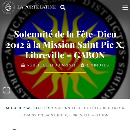
Solennité de la Fête-​Dieu
2012 à la Mission Saint Pie X,
Libreville – GABON
PUBLIÉ LE
11 JUIN 2012
2 MINUTES
ACCUEIL
ACTUALITÉS
SOLENNITÉ DE LA FÊTE-DIEU 2012 À
LA MISSION SAINT PIE X, LIBREVILLE – GABON