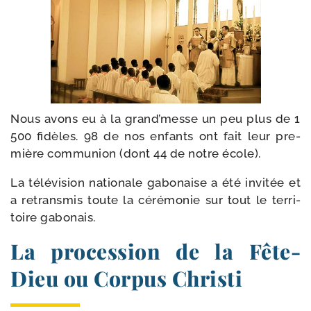
Nous avons eu à la grand’messe un peu plus de 1
500 fidèles. 98 de nos enfants ont fait leur pre­
mière com­mu­nion (dont 44 de notre école).
La télé­vi­sion natio­nale gabo­naise a été invi­tée et
a retrans­mis toute la céré­mo­nie sur tout le ter­ri­
toire gabonais.
La procession de la Fête-​
Dieu ou Corpus Christi