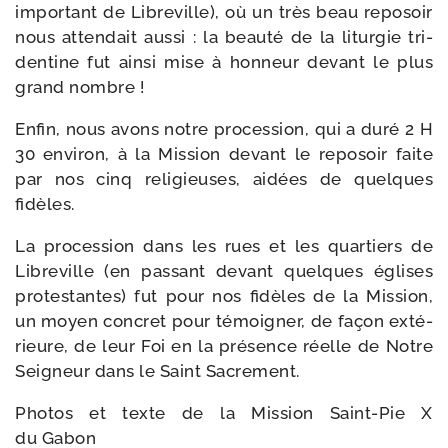
impor­tant de Libreville), où un très beau repo­soir
nous atten­dait aus­si : la beau­té de la litur­gie tri­
den­tine fut ain­si mise à hon­neur devant le plus
grand nombre !
Enfin, nous avons notre pro­ces­sion, qui a duré 2 H
30 envi­ron, à la Mission devant le repo­soir faite
par nos cinq reli­gieuses, aidées de quelques
fidèles.
La pro­ces­sion dans les rues et les quar­tiers de
Libreville (en pas­sant devant quelques églises
pro­tes­tantes) fut pour nos fidèles de la Mission,
un moyen concret pour témoi­gner, de façon exté­
rieure, de leur Foi en la pré­sence réelle de Notre
Seigneur dans le Saint Sacrement.
Photos et texte de la Mission Saint-​Pie X
du Gabon