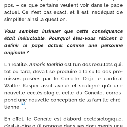
pos, – ce que cer­tains veulent voir dans le pape
actuel. Ce n’est pas exact, et il est inadé­quat de
sim­pli­fier ain­si la question.
Vous sem­blez insi­nuer que cette consé­quence
était iné­luc­table. Pourquoi êtes-​vous réti­cent à
défi­nir le pape actuel comme une per­sonne
originale ?
En réa­li­té,
Amoris lae­ti­tia
est l’un des résul­tats qui,
tôt ou tard, devait se pro­duire à la suite des pré­
misses posées par le Concile. Déjà le car­di­nal
Walter Kasper avait avoué et sou­li­gné qu’à une
nou­velle ecclé­sio­lo­gie, celle du Concile, cor­res­
pond une nou­velle concep­tion de la famille chré­
[1]
tienne
.
En effet, le Concile est d’abord ecclé­sio­lo­gique,
c’est-à-dire qu’il pro­pose dans ses docu­ments une