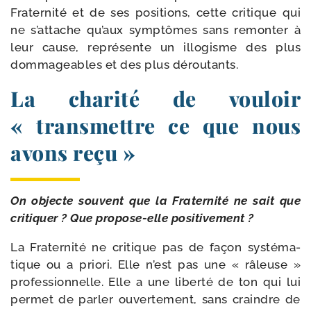
Fraternité et de ses posi­tions, cette cri­tique qui
ne s’attache qu’aux symp­tômes sans remon­ter à
leur cause, repré­sente un illo­gisme des plus
dom­ma­geables et des plus déroutants.
La charité de vouloir
« transmettre ce que nous
avons reçu »
On objecte sou­vent que la Fraternité ne sait que
cri­ti­quer ? Que propose-​elle positivement ?
La Fraternité ne cri­tique pas de façon sys­té­ma­
tique ou a prio­ri. Elle n’est pas une « râleuse »
pro­fes­sion­nelle. Elle a une liber­té de ton qui lui
per­met de par­ler ouver­te­ment, sans craindre de