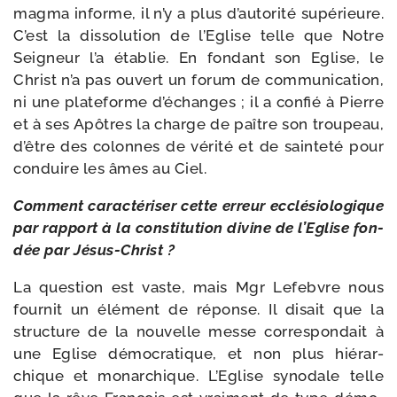
mag­ma informe, il n’y a plus d’autorité supé­rieure.
C’est la dis­so­lu­tion de l’Eglise telle que Notre
Seigneur l’a éta­blie. En fon­dant son Eglise, le
Christ n’a pas ouvert un forum de com­mu­ni­ca­tion,
ni une pla­te­forme d’échanges ; il a confié à Pierre
et à ses Apôtres la charge de paître son trou­peau,
d’être des colonnes de véri­té et de sain­te­té pour
conduire les âmes au Ciel.
Comment carac­té­ri­ser cette erreur ecclé­sio­lo­gique
par rap­port à la consti­tu­tion divine de l’Eglise fon­
dée par Jésus-Christ ?
La ques­tion est vaste, mais Mgr Lefebvre nous
four­nit un élé­ment de réponse. Il disait que la
struc­ture de la nou­velle messe cor­res­pon­dait à
une Eglise démo­cra­tique, et non plus hié­rar­
chique et monar­chique. L’Eglise syno­dale telle