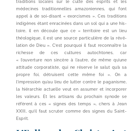
tra­di­tions locales sur le culte des esprits et les
méde­cines tra­di­tion­nelles ama­zo­niennes, qui font
appel à de soi-​disant « exor­cismes ». Ces tra­di­tions
indi­gènes étant enra­ci­nées dans un sol qui a une his­
toire, il en découle que ce « ter­ri­toire est un lieu
théo­lo­gique, il est une source par­ti­cu­lière de la révé­
la­tion de Dieu ». C’est pour­quoi il faut recon­naître la
richesse de ces cultures autoch­tones, car
« l’ouverture non sin­cère à l’autre, de même qu’une
atti­tude cor­po­ra­tiste, qui ne réserve le salut qu’à sa
propre foi, détruisent cette même foi ». On a
l’impression qu’au lieu de lut­ter contre le paga­nisme,
la hié­rar­chie actuelle veut en assu­mer et incor­po­rer
les valeurs. Et les arti­sans du pro­chain synode se
réfèrent à ces « signes des temps », chers à Jean
XXIII, qu’il faut scru­ter comme des signes du Saint-
Esprit.