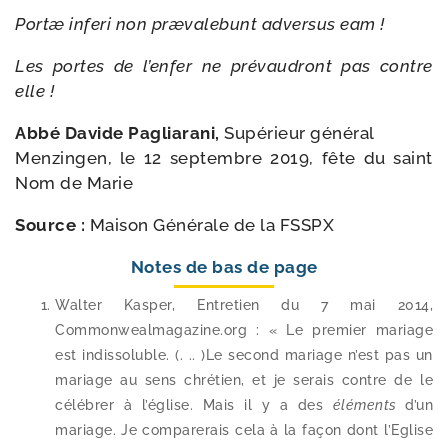
Portæ infe­ri non præ­va­le­bunt adver­sus eam !
Les portes de l’enfer ne pré­vau­dront pas contre
elle !
Abbé Davide Pagliarani,
Supérieur général
Menzingen, le 12 sep­tembre 2019, fête du saint
Nom de Marie
Source :
Maison Générale de la FSSPX
Notes de bas de page
Walter Kasper, Entretien du 7 mai 2014,
Commonwealmagazine​.org : « Le pre­mier mariage
est indis­so­luble. (. .. )Le second mariage n’est pas un
mariage au sens chré­tien, et je serais contre de le
célé­brer à l’é­glise. Mais il y a des
élé­ments
d’un
mariage. Je com­pa­re­rais cela à la façon dont l’Eglise