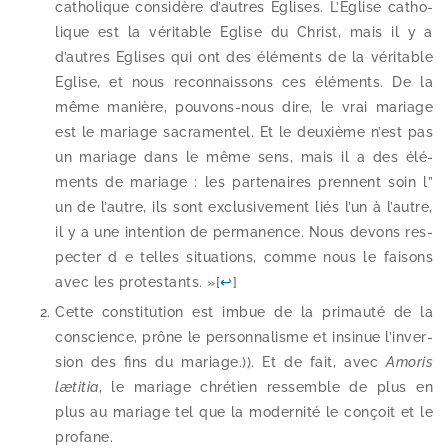
catho­lique consi­dère d’autres Eglises. L’Eglise catho­
lique est la véri­table Eglise du Christ, mais il y a
d’autres Eglises qui ont des élé­ments de la véri­table
Eglise, et nous recon­nais­sons ces élé­ments. De la
même manière, pouvons-​nous dire, le vrai mariage
est le mariage sacra­men­tel. Et le deuxième n’est pas
un mariage dans le même sens, mais il a des élé­
ments de mariage : les par­te­naires prennent soin l”
un de l’autre, ils sont exclu­si­ve­ment liés l’un à l’autre,
il y a une inten­tion de per­ma­nence. Nous devons res­
pec­ter d e telles situa­tions, comme nous le fai­sons
avec les pro­tes­tants. »
[
↩
]
Cette consti­tu­tion est imbue de la pri­mau­té de la
conscience, prône le per­son­na­lisme et insi­nue l’in­ver­
sion des fins du mariage.)
)
. Et de fait, avec
Amoris
læti­tia
, le mariage chré­tien res­semble de plus en
plus au mariage tel que la moder­ni­té le conçoit et le
profane.