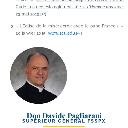
Curie : un ecclé­sio­lo­gie revi­si­tée »,
L
’Homme nou­veau,
23 mai 2019.
[
↩
]
« L’Eglise de la misé­ri­corde avec le pape François »,
20 jan­vier 2015,
www​.scu​.edu.
[
↩
]
Don Davide Pagliarani
SUPÉRIEUR GÉNÉRAL FSSPX