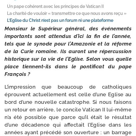
Un pape cohérent avec les principes de Vatican II
La charité de vouloir « transmettre ce que nous avons reçu »
L’Eglise du Christ n’est pas un forum ni une plateforme
Monsieur le Supérieur géné­ral, des évé­ne­ments
impor­tants sont atten­dus d’ici la fin de l’année,
tels que le synode pour l’Amazonie et la réforme
de la Curie romaine. Ils auront une réper­cus­sion
his­to­rique sur la vie de l’Eglise. Selon vous quelle
place tiennent-​ils dans le pon­ti­fi­cat du pape
François ?
L’impression que beau­coup de catho­liques
éprouvent actuel­le­ment est celle d’une Eglise au
bord d’une nou­velle catas­trophe. Si nous fai­sons
un retour en arrière, le concile Vatican II lui-​même
n’a été pos­sible que parce qu’il était le résul­tat
d’une déca­dence qui affec­tait l’Eglise dans les
années ayant pré­cé­dé son ouver­ture : un bar­rage