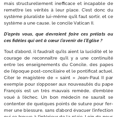
mais struc­tu­rel­le­ment inef­fi­cace et inca­pable de
remettre les véri­tés à leur place. C’est donc du
sys­tème plu­ra­liste lui-​même qu’il faut sor­tir, et ce
sys­tème a une cause, le concile Vatican II.
D’après vous, que devraient faire ces pré­lats ou
ces fidèles qui ont à cœur l’avenir de l’Eglise ?
Tout d’abord, il fau­drait qu’ils aient la luci­di­té et le
cou­rage de recon­naître qu’il y a une conti­nui­té
entre les ensei­gne­ments du Concile, des papes
de l’époque post-​conciliaire et le pon­ti­fi­cat actuel.
Citer le magis­tère de « saint » Jean-​Paul II par
exemple pour s’opposer aux nou­veau­tés du pape
François est un très mau­vais remède, d’emblée
voué à l’échec. Un bon méde­cin ne sau­rait se
conten­ter de quelques points de suture pour fer­
mer une bles­sure, sans d’abord éva­cuer l’infection
qui se trouve à l’intérieur de la plaie. Loin de nous