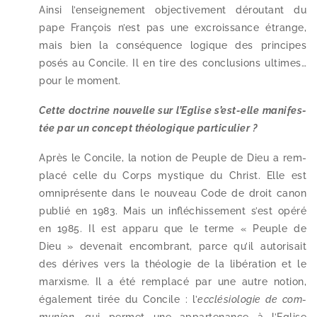
Ainsi l’enseignement objec­ti­ve­ment dérou­tant du
pape François n’est pas une excrois­sance étrange,
mais bien la consé­quence logique des prin­cipes
posés au Concile. Il en tire des conclu­sions ultimes…
pour le moment.
Cette doc­trine nou­velle sur l’Eglise s’est-elle mani­fes­
tée par un concept théo­lo­gique particulier ?
Après le Concile, la notion de Peuple de Dieu a rem­
pla­cé celle du Corps mys­tique du Christ. Elle est
omni­pré­sente dans le nou­veau Code de droit canon
publié en 1983. Mais un inflé­chis­se­ment s’est opé­ré
en 1985. Il est appa­ru que le terme « Peuple de
Dieu » deve­nait encom­brant, parce qu’il auto­ri­sait
des dérives vers la théo­lo­gie de la libé­ra­tion et le
mar­xisme. Il a été rem­pla­cé par une autre notion,
éga­le­ment tirée du Concile : l’
ecclé­sio­lo­gie de com­