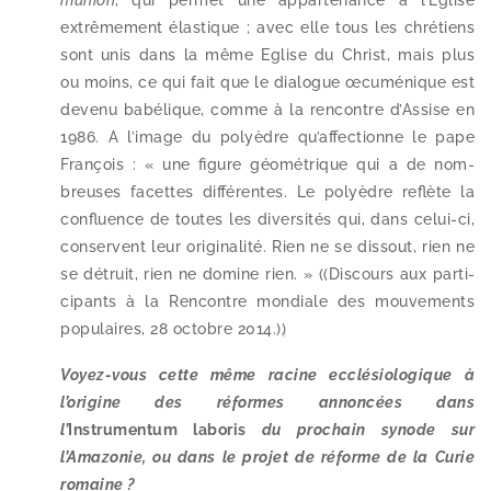
mu­nion
, qui per­met une appar­te­nance à l’Eglise
extrê­me­ment élas­tique ; avec elle tous les chré­tiens
sont unis dans la même Eglise du Christ, mais plus
ou moins, ce qui fait que le dia­logue œcu­mé­nique est
deve­nu babé­lique, comme à la ren­contre d’Assise en
1986. A l’image du poly­èdre qu’affectionne le pape
François : « une figure géo­mé­trique qui a de nom­
breuses facettes dif­fé­rentes. Le poly­èdre reflète la
confluence de toutes les diver­si­tés qui, dans celui-​ci,
conservent leur ori­gi­na­li­té. Rien ne se dis­sout, rien ne
se détruit, rien ne domine rien. » ((Discours aux par­ti­
ci­pants à la Rencontre mon­diale des mou­ve­ments
popu­laires, 28 octobre 2014.)
)
Voyez-​vous cette même racine ecclé­sio­lo­gique à
l’origine des réformes annon­cées dans
l’
Instrumentum labo­ris
du pro­chain synode sur
l’Amazonie, ou dans le pro­jet de réforme de la Curie
romaine ?