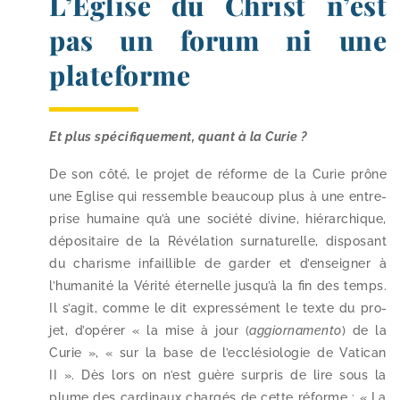
L’Eglise du Christ n’est
pas un forum ni une
plateforme
Et plus spé­ci­fi­que­ment, quant à la Curie ?
De son côté, le pro­jet de réforme de la Curie prône
une Eglise qui res­semble beau­coup plus à une entre­
prise humaine qu’à une socié­té divine, hié­rar­chique,
dépo­si­taire de la Révélation sur­na­tu­relle, dis­po­sant
du cha­risme infaillible de gar­der et d’enseigner à
l’humanité la Vérité éter­nelle jusqu’à la fin des temps.
Il s’agit, comme le dit expres­sé­ment le texte du pro­
jet, d’opérer « la mise à jour (
aggior­na­men­to
) de la
Curie », « sur la base de l’ecclésiologie de Vatican
II ». Dès lors on n’est guère sur­pris de lire sous la
plume des car­di­naux char­gés de cette réforme : « La