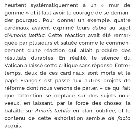
heurtent sys­té­ma­ti­que­ment à un « mur de
gomme » et il faut avoir le cou­rage de se deman­
der pour­quoi. Pour don­ner un exemple, quatre
car­di­naux avaient expri­mé leurs
dubia
au sujet
d’
Amoris læti­tia
. Cette réac­tion avait été remar­
quée par plu­sieurs et saluée comme le com­men­
ce­ment d’une réac­tion qui allait pro­duire des
résul­tats durables. En réa­li­té, le silence du
Vatican a lais­sé cette cri­tique sans réponse. Entre-​
temps, deux de ces car­di­naux sont morts et le
pape François est pas­sé aux autres pro­jets de
réforme dont nous venons de par­ler, – ce qui fait
que l’attention se déplace sur des sujets nou­
veaux, en lais­sant, par la force des choses, la
bataille sur
Amoris læti­tia
en plan, oubliée, et le
conte­nu de cette exhor­ta­tion semble
de fac­to
acquis.