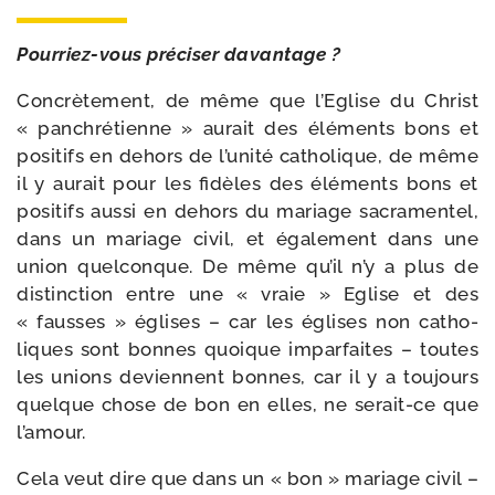
Pourriez-​vous pré­ci­ser davantage ?
Concrètement, de même que l’Eglise du Christ
« pan­chré­tienne » aurait des élé­ments bons et
posi­tifs en dehors de l’unité catho­lique, de même
il y aurait pour les fidèles des élé­ments bons et
posi­tifs aus­si en dehors du mariage sacra­men­tel,
dans un mariage civil, et éga­le­ment dans une
union quel­conque. De même qu’il n’y a plus de
dis­tinc­tion entre une « vraie » Eglise et des
« fausses » églises – car les églises non catho­
liques sont bonnes quoique impar­faites – toutes
les unions deviennent bonnes, car il y a tou­jours
quelque chose de bon en elles, ne serait-​ce que
l’amour.
Cela veut dire que dans un « bon » mariage civil –