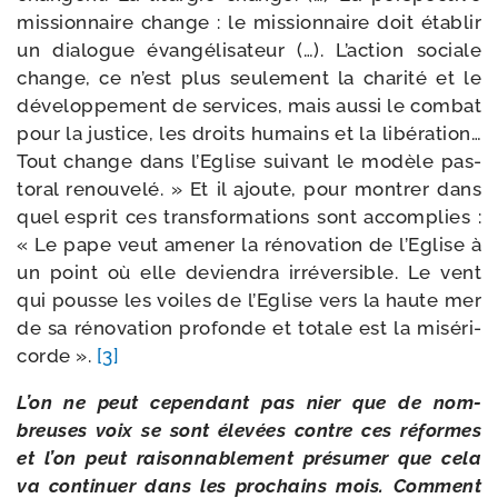
mis­sion­naire change : le mis­sion­naire doit éta­blir
un dia­logue évan­gé­li­sa­teur (…). L’action sociale
change, ce n’est plus seule­ment la cha­ri­té et le
déve­lop­pe­ment de ser­vices, mais aus­si le com­bat
pour la jus­tice, les droits humains et la libé­ra­tion…
Tout change dans l’Eglise sui­vant le modèle pas­
to­ral renou­ve­lé. » Et il ajoute, pour mon­trer dans
quel esprit ces trans­for­ma­tions sont accom­plies :
« Le pape veut ame­ner la réno­va­tion de l’Eglise à
un point où elle devien­dra irré­ver­sible. Le vent
qui pousse les voiles de l’Eglise vers la haute mer
de sa réno­va­tion pro­fonde et totale est la misé­ri­
corde ».
[3]
L’on ne peut cepen­dant pas nier que de nom­
breuses voix se sont éle­vées contre ces réformes
et l’on peut rai­son­na­ble­ment pré­su­mer que cela
va conti­nuer dans les pro­chains mois. Comment