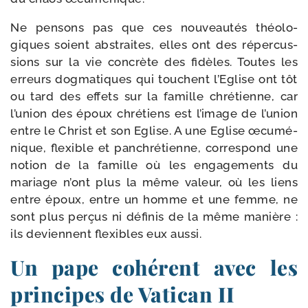
Ne pen­sons pas que ces nou­veau­tés théo­lo­
giques soient abs­traites, elles ont des réper­cus­
sions sur la vie concrète des fidèles. Toutes les
erreurs dog­ma­tiques qui touchent l’Eglise ont tôt
ou tard des effets sur la famille chré­tienne, car
l’union des époux chré­tiens est l’image de l’union
entre le Christ et son Eglise. A une Eglise œcu­mé­
nique, flexible et pan­chré­tienne, cor­res­pond une
notion de la famille où les enga­ge­ments du
mariage n’ont plus la même valeur, où les liens
entre époux, entre un homme et une femme, ne
sont plus per­çus ni défi­nis de la même manière :
ils deviennent flexibles eux aussi.
Un pape cohérent avec les
principes de Vatican II