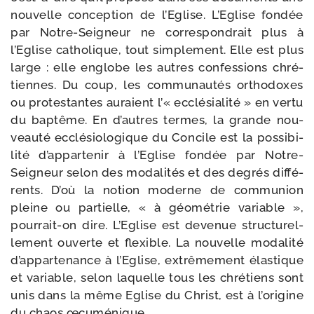
nou­velle concep­tion de l’Eglise. L’Eglise fon­dée
par Notre-​Seigneur ne cor­res­pon­drait plus à
l’Eglise catho­lique, tout sim­ple­ment. Elle est plus
large : elle englobe les autres confes­sions chré­
tiennes. Du coup, les com­mu­nau­tés ortho­doxes
ou pro­tes­tantes auraient l’« ecclé­sia­li­té » en ver­tu
du bap­tême. En d’autres termes, la grande nou­
veau­té ecclé­sio­lo­gique du Concile est la pos­si­bi­
li­té d’appartenir à l’Eglise fon­dée par Notre-​
Seigneur selon des moda­li­tés et des degrés dif­fé­
rents. D’où la notion moderne de com­mu­nion
pleine ou par­tielle, « à géo­mé­trie variable »,
pourrait-​on dire. L’Eglise est deve­nue struc­tu­rel­
le­ment ouverte et flexible. La nou­velle moda­li­té
d’appartenance à l’Eglise, extrê­me­ment élas­tique
et variable, selon laquelle tous les chré­tiens sont
unis dans la même Eglise du Christ, est à l’origine
du chaos œcuménique.