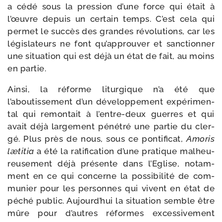
a cédé sous la pres­sion d’une force qui était à
l’œuvre depuis un cer­tain temps. C’est cela qui
per­met le suc­cès des grandes révo­lu­tions, car les
légis­la­teurs ne font qu’approuver et sanc­tion­ner
une situa­tion qui est déjà un état de fait, au moins
en partie.
Ainsi, la réforme litur­gique n’a été que
l’aboutissement d’un déve­lop­pe­ment expé­ri­men­
tal qui remon­tait à l’entre-deux guerres et qui
avait déjà lar­ge­ment péné­tré une par­tie du cler­
gé. Plus près de nous, sous ce pon­ti­fi­cat,
Amoris
læti­tia
a été la rati­fi­ca­tion d’une pra­tique mal­heu­
reu­se­ment déjà pré­sente dans l’Eglise, notam­
ment en ce qui concerne la pos­si­bi­li­té de com­
mu­nier pour les per­sonnes qui vivent en état de
péché public. Aujourd’hui la situa­tion semble être
mûre pour d’autres réformes exces­si­ve­ment