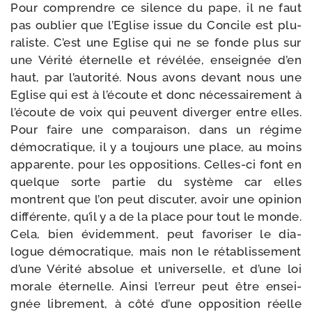
Pour com­prendre ce silence du pape, il ne faut
pas oublier que l’Eglise issue du Concile est plu­
ra­liste. C’est une Eglise qui ne se fonde plus sur
une Vérité éter­nelle et révé­lée, ensei­gnée d’en
haut, par l’autorité. Nous avons devant nous une
Eglise qui est à l’écoute et donc néces­sai­re­ment à
l’écoute de voix qui peuvent diver­ger entre elles.
Pour faire une com­pa­rai­son, dans un régime
démo­cra­tique, il y a tou­jours une place, au moins
appa­rente, pour les oppo­si­tions. Celles-​ci font en
quelque sorte par­tie du sys­tème car elles
montrent que l’on peut dis­cu­ter, avoir une opi­nion
dif­fé­rente, qu’il y a de la place pour tout le monde.
Cela, bien évi­dem­ment, peut favo­ri­ser le dia­
logue démo­cra­tique, mais non le réta­blis­se­ment
d’une Vérité abso­lue et uni­ver­selle, et d’une loi
morale éter­nelle. Ainsi l’erreur peut être ensei­
gnée libre­ment, à côté d’une oppo­si­tion réelle