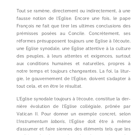
Tout se ramène, direc­te­ment ou indi­rec­te­ment, à une
fausse notion de l’Eglise. Encore une fois, le pape
François ne fait que tirer les ultimes conclu­sions des
pré­misses posées au Concile. Concrètement, ses
réformes pré­sup­posent tou­jours une Eglise à l’écoute,
une Eglise syno­dale, une Eglise atten­tive à la culture
des peuples, à leurs attentes et exi­gences, sur­tout
aux condi­tions humaines et natu­relles, propres à
notre temps et tou­jours chan­geantes. La foi, la litur­
gie, le gou­ver­ne­ment de l’Eglise, doivent s’adapter à
tout cela, et en être le résultat.
L’Eglise syno­dale tou­jours à l’écoute, consti­tue la der­
nière évo­lu­tion de l’Eglise col­lé­giale, prô­née par
Vatican II. Pour don­ner un exemple concret, selon
l’
Instrumentum labo­ris
, l’Eglise doit être à même
d’assumer et faire siennes des élé­ments tels que les