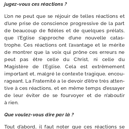
jugez-​vous ces réactions ?
L’on ne peut que se réjouir de telles réac­tions et
d’une prise de conscience pro­gres­sive de la part
de beau­coup de fidèles et de quelques pré­lats,
que l’Eglise s’approche d’une nou­velle catas­
trophe. Ces réac­tions ont l’avantage et le mérite
de mon­trer que la voix qui prône ces erreurs ne
peut pas être celle du Christ, ni celle du
Magistère de l’Eglise. Cela est extrê­me­ment
impor­tant et, mal­gré le contexte tra­gique, encou­
ra­geant. La Fraternité a le devoir d’être très atten­
tive à ces réac­tions, et en même temps d’essayer
de leur évi­ter de se four­voyer et de n’aboutir
à rien.
Que voulez-​vous dire par là ?
Tout d’abord, il faut noter que ces réac­tions se