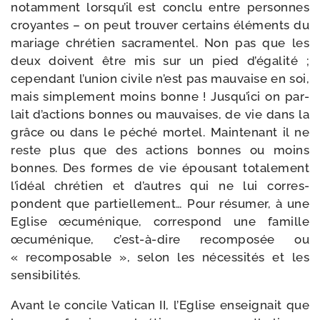
notam­ment lorsqu’il est conclu entre per­sonnes
croyantes – on peut trou­ver cer­tains élé­ments du
mariage chré­tien sacra­men­tel. Non pas que les
deux doivent être mis sur un pied d’égalité ;
cepen­dant l’union civile n’est pas mau­vaise en soi,
mais sim­ple­ment moins bonne ! Jusqu’ici on par­
lait d’actions bonnes ou mau­vaises, de vie dans la
grâce ou dans le péché mor­tel. Maintenant il ne
reste plus que des actions bonnes ou moins
bonnes. Des formes de vie épou­sant tota­le­ment
l’idéal chré­tien et d’autres qui ne lui cor­res­
pondent que par­tiel­le­ment… Pour résu­mer, à une
Eglise œcu­mé­nique, cor­res­pond une famille
œcu­mé­nique, c’est-à-dire recom­po­sée ou
« recom­po­sable », selon les néces­si­tés et les
sensibilités.
Avant le concile Vatican II, l’Eglise ensei­gnait que