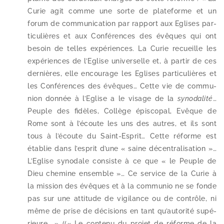
Curie agit comme une sorte de pla­te­forme et un
forum de com­mu­ni­ca­tion par rap­port aux Eglises par­
ti­cu­lières et aux Conférences des évêques qui ont
besoin de telles expé­riences. La Curie recueille les
expé­riences de l’Eglise uni­ver­selle et, à par­tir de ces
der­nières, elle encou­rage les Eglises par­ti­cu­lières et
les Conférences des évêques… Cette vie de com­mu­
nion don­née à l’Eglise a le visage de la
syno­da­li­té
…
Peuple des fidèles, Collège épis­co­pal, Evêque de
Rome sont à l’écoute les uns des autres, et ils sont
tous à l’écoute du Saint-​Esprit… Cette réforme est
éta­blie dans l’esprit d’une « saine décen­tra­li­sa­tion »…
L’Eglise syno­dale consiste à ce que « le Peuple de
Dieu che­mine ensemble »… Ce ser­vice de la Curie à
la mis­sion des évêques et à la com­mu­nio ne se fonde
pas sur une atti­tude de vigi­lance ou de contrôle, ni
même de prise de déci­sions en tant qu’autorité supé­
rieure… » (
(« Le conte­nu du pro­jet de réforme de la