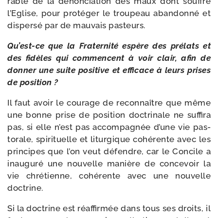
rable de la dénon­cia­tion des maux dont souffre
l’Eglise, pour pro­té­ger le trou­peau aban­don­né et
dis­per­sé par de mau­vais pasteurs.
Qu’est-ce que la Fraternité espère des pré­lats et
des fidèles qui com­mencent à voir clair, afin de
don­ner une suite posi­tive et effi­cace à leurs prises
de position ?
Il faut avoir le cou­rage de recon­naître que même
une bonne prise de posi­tion doc­tri­nale ne suf­fi­ra
pas, si elle n’est pas accom­pa­gnée d’une vie pas­
to­rale, spi­ri­tuelle et litur­gique cohé­rente avec les
prin­cipes que l’on veut défendre, car le Concile a
inau­gu­ré une nou­velle manière de conce­voir la
vie chré­tienne, cohé­rente avec une nou­velle
doctrine.
Si la doc­trine est réaf­fir­mée dans tous ses droits, il