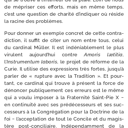
de mépri­ser ces efforts, mais en même temps,
c’est une ques­tion de cha­ri­té d’indiquer où réside
la racine des problèmes.
Pour don­ner un exemple concret de cette contra­
dic­tion, il suf­fit de citer un nom entre tous, celui
du car­di­nal Müller. Il est indé­nia­ble­ment le plus
viru­lent aujourd’hui contre
Amoris læti­tia
,
l’
Instrumentum labo­ris
, le pro­jet de réforme de la
Curie. Il uti­lise des expres­sions très fortes, jusqu’à
par­ler de « rup­ture avec la Tradition ». Et pour­
tant, ce car­di­nal qui trouve à pré­sent la force de
dénon­cer publi­que­ment ces erreurs est le même
qui a vou­lu impo­ser à la Fraternité Saint-​Pie X −
en conti­nui­té avec ses pré­dé­ces­seurs et ses suc­
ces­seurs à la Congrégation pour la Doctrine de la
foi − l’acceptation de tout le Concile et du magis­
tère post-​conciliaire. Indépendamment de la