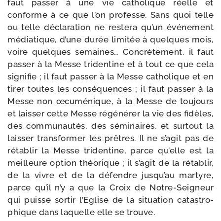
faut pas­ser à une vie catho­lique réelle et
conforme à ce que l’on pro­fesse. Sans quoi telle
ou telle décla­ra­tion ne res­te­ra qu’un évé­ne­ment
média­tique, d’une durée limi­tée à quelques mois,
voire quelques semaines… Concrètement, il faut
pas­ser à la Messe tri­den­tine et à tout ce que cela
signi­fie ; il faut pas­ser à la Messe catho­lique et en
tirer toutes les consé­quences ; il faut pas­ser à la
Messe non œcu­mé­nique, à la Messe de tou­jours
et lais­ser cette Messe régé­né­rer la vie des fidèles,
des com­mu­nau­tés, des sémi­naires, et sur­tout la
lais­ser trans­for­mer les prêtres. Il ne s’agit pas de
réta­blir la Messe tri­den­tine, parce qu’elle est la
meilleure option théo­rique ; il s’agit de la réta­blir,
de la vivre et de la défendre jusqu’au mar­tyre,
parce qu’il n’y a que la Croix de Notre-​Seigneur
qui puisse sor­tir l’Eglise de la situa­tion catas­tro­
phique dans laquelle elle se trouve.