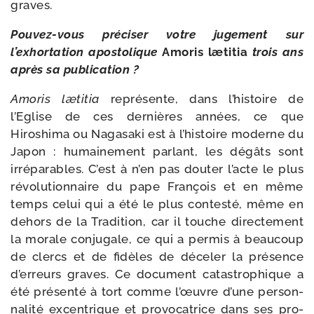
graves.
Pouvez-​vous pré­ci­ser votre juge­ment sur
l’exhortation apos­to­lique
Amoris læti­tia
trois ans
après sa publication ?
Amoris læti­tia
repré­sente, dans l’histoire de
l’Eglise de ces der­nières années, ce que
Hiroshima ou Nagasaki est à l’histoire moderne du
Japon : humai­ne­ment par­lant, les dégâts sont
irré­pa­rables. C’est à n’en pas dou­ter l’acte le plus
révo­lu­tion­naire du pape François et en même
temps celui qui a été le plus contes­té, même en
dehors de la Tradition, car il touche direc­te­ment
la morale conju­gale, ce qui a per­mis à beau­coup
de clercs et de fidèles de déce­ler la pré­sence
d’erreurs graves. Ce docu­ment catas­tro­phique a
été pré­sen­té à tort comme l’œuvre d’une per­son­
na­li­té excen­trique et pro­vo­ca­trice dans ses pro­