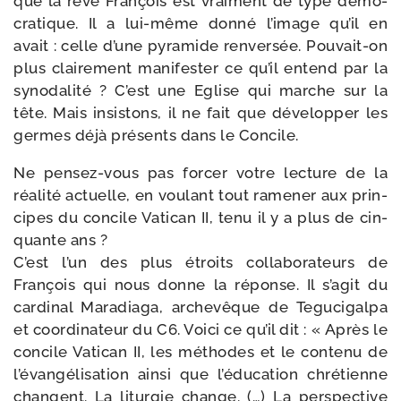
que la rêve François est vrai­ment de type démo­
cra­tique. Il a lui-​même don­né l’image qu’il en
avait : celle d’une pyra­mide ren­ver­sée. Pouvait-​on
plus clai­re­ment mani­fes­ter ce qu’il entend par la
syno­da­li­té ? C’est une Eglise qui marche sur la
tête. Mais insis­tons, il ne fait que déve­lop­per les
germes déjà pré­sents dans le Concile.
Ne pensez-​vous pas for­cer votre lec­ture de la
réa­li­té actuelle, en vou­lant tout rame­ner aux prin­
cipes du concile Vatican II, tenu il y a plus de cin­
quante ans ?
C’est l’un des plus étroits col­la­bo­ra­teurs de
François qui nous donne la réponse. Il s’agit du
car­di­nal Maradiaga, arche­vêque de Tegucigalpa
et coor­di­na­teur du C6. Voici ce qu’il dit : « Après le
concile Vatican II, les méthodes et le conte­nu de
l’évangélisation ain­si que l’éducation chré­tienne
changent. La litur­gie change. (…) La pers­pec­tive