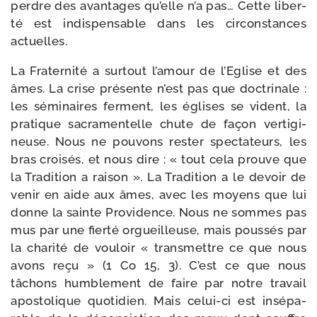
perdre des avan­tages qu’elle n’a pas… Cette liber­
té est indis­pen­sable dans les cir­cons­tances
actuelles.
La Fraternité a sur­tout l’amour de l’Eglise et des
âmes. La crise pré­sente n’est pas que doc­tri­nale :
les sémi­naires ferment, les églises se vident, la
pra­tique sacra­men­telle chute de façon ver­ti­gi­
neuse. Nous ne pou­vons res­ter spec­ta­teurs, les
bras croi­sés, et nous dire : « tout cela prouve que
la Tradition a rai­son ». La Tradition a le devoir de
venir en aide aux âmes, avec les moyens que lui
donne la sainte Providence. Nous ne sommes pas
mus par une fier­té orgueilleuse, mais pous­sés par
la cha­ri­té de vou­loir « trans­mettre ce que nous
avons reçu » (1 Co 15, 3). C’est ce que nous
tâchons hum­ble­ment de faire par notre tra­vail
apos­to­lique quo­ti­dien. Mais celui-​ci est insé­pa­